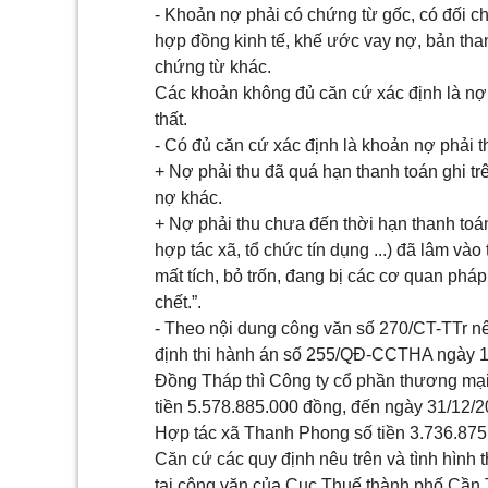
- Khoản nợ phải có c
h
ứng từ gốc, có đối ch
hợp đồng kinh t
ế
, khế ước vay nợ, bản tha
chứng từ khác.
Các khoản không đủ căn cứ xác định là nợ 
thất.
-
Có
đủ căn cứ xác định là khoản nợ phải t
+ Nợ phải thu đã quá hạn thanh toán ghi t
nợ khác.
+ Nợ phải thu chưa đến thời hạn thanh toán
hợp tác xã, tổ chức tín dụng ...) đã lâm vào
mất tích, bỏ tr
ố
n, đang bị các cơ quan pháp l
chết.”.
- Theo nội dung công văn s
ố
270/CT
-
TTr n
định thi hành án số 255/QĐ-CCTHA n
g
ày 
Đồng Tháp thì Công ty cổ phần thương mạ
tiền 5.578.885.000 đồng, đến ngày 31/12
Hợp tác xã Thanh Phong số tiền 3.736.875
Căn cứ các qu
y
định nêu trên và tình hình
tại công
văn
của Cục Thuế thành phố
C
ần 