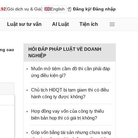
|
|
192
Gói dịch vụ & Giá
English
Đăng ký
/ Đăng nhập
Luật sư tư vấn
AI Luật
Tiện ích
HỎI ĐÁP PHÁP LUẬT VỀ DOANH
ng cao
NGHIỆP
Muốn mở tiệm cầm đồ thì cần phải đáp
ứng điều kiện gì?
Chủ tịch HĐQT bị tạm giam thì có điều
hành công ty được không?
Hợp đồng vay vốn của công ty thiếu
biên bản họp thì có giá trị không?
Góp vốn bằng tài sản nhưng chưa sang