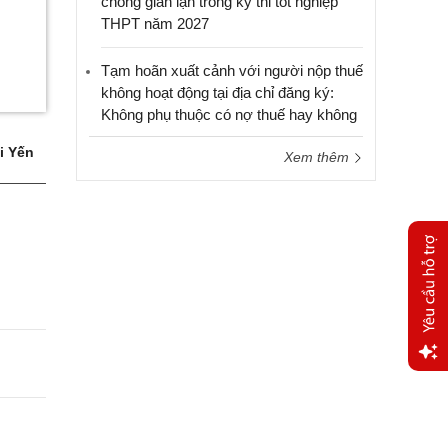
chống gian lận trong kỳ thi tốt nghiệp
THPT năm 2027
Tạm hoãn xuất cảnh với người nộp thuế
không hoạt động tại địa chỉ đăng ký:
Không phụ thuộc có nợ thuế hay không
i Yến
Xem thêm
Yêu
cầu
hỗ trợ