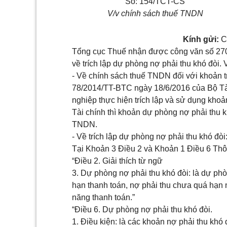
S
ố
:
154
/TCT-CS
V/v
chính sách thuế TNDN
Kính gửi:
C
Tổng cục Thuế nhận được công văn số 27
về trích lập dự phòng nợ phải thu khó đòi.
-
V
ề chính sách thuế TNDN đối
với
khoản t
78/2014/TT-BTC ngày 18/6/2016 của Bộ Tài
nghiệp thực hiện trích lập và
sử dụng
khoản
Tài chính thì khoản dự phòng nợ phải thu k
TNDN.
-
V
ề trích lập dự phòng nợ phải thu khó đòi
Tại
Khoản 3 Điều 2 và Khoản 1 Điều 6 Th
“Điều 2. Giải thích từ ngữ
3. Dự phòng nợ phải thu khó đòi: l
à d
ự phòn
hạn thanh toán, nợ phải thu chưa quá hạn 
năng thanh toán.”
“Điều 6. Dự phòng nợ phải thu khó đòi.
1. Điều kiện: là các khoản nợ phải thu khó