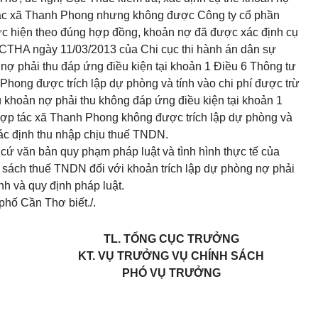
ác
xã Thanh Phong nhưng không được Công
t
y cổ phần
c hiện theo đúng hợp đồng, khoản nợ đã được xác định cụ
CTHA ngày 11/03/2013 của Chi cục thi hành án dân sự
n
nợ
phải thu đáp ứng điều kiện tại
khoản 1 Điều 6 Thông tư
Phong được trích lập dự phòng và tính vào chi phí được trừ
 khoản nợ phải thu không đáp ứng điều kiện tại
khoản 1
Hợp tác xã Thanh Phong không được trích lập dự phòng và
ác định thu nhập chịu thuế TNDN.
 cứ
văn
bản quy phạm pháp luật và tình hình thực tế của
 sách t
h
uế TNDN đối với khoản trích lập dự phòng nợ phải
nh và quy định pháp luật.
 phố
C
ần Thơ bi
ế
t
./.
TL. TỔNG CỤC TRƯỞNG
KT. VỤ TRƯỞNG VỤ CHÍNH SÁCH
PHÓ VỤ TRƯỞNG