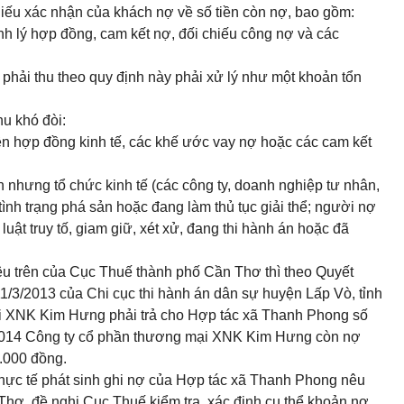
i
ế
u xác nhận của khách nợ về s
ố
tiền còn nợ, bao gồm:
nh lý hợp đồng, cam kết nợ, đối chiế
u
công nợ và các
phải thu theo quy định nà
y
phải xử lý như một khoản tổn
hu khó đòi:
rên hợp đồng kinh tế, các khế ước vay nợ hoặc các cam kết
 nhưng tổ chức kinh tế (các công t
y
, doanh nghiệp tư nhân,
 tình trạng phá sản hoặc đang làm thủ tục giải th
ể
; người nợ
uật truy tố, giam giữ, xét xử
,
đang thi hành án hoặc đã
êu trên của Cục Thuế thành ph
ố
Cần Thơ thì theo Quyết
11/3/2013 của Chi cục thi hành án dân sự huyện Lấp Vò, tỉnh
i XNK Kim Hưng phải trả cho Hợp tác xã Thanh Phong số
/2014 Công ty cổ phần thương mại XNK Kim Hưng còn nợ
.000 đồng.
 thực tế phát sinh ghi nợ của Hợp tác xã Thanh Phong nêu
Thơ, đề nghị Cục Thuế kiểm tra, xác đ
ị
nh cụ thể khoản nợ