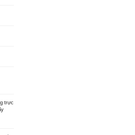
g trực
ẩy