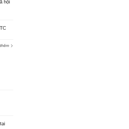
ã hội
BTC
 thêm
tại