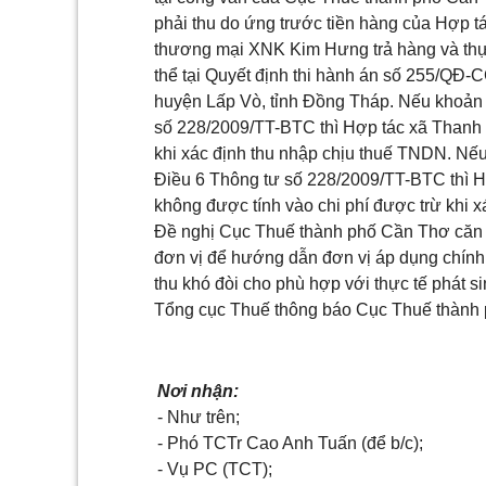
phải thu do
ứ
ng trước tiền hàng của
Hợp t
thương mại XNK Kim Hưng trả hàng và thự
thể tại Quyết định thi hành
á
n số 255/QĐ-C
huyện Lấp Vò, tỉnh Đồng Tháp. Nếu khoả
số 228/2009/TT-BTC
thì Hợp tác xã Thanh 
khi xác định thu nhập chịu thuế TNDN. Nếu
Điều 6 Thông tư số 228/2009/TT-BTC
thì 
không được tính vào chi phí được tr
ừ
khi x
Đề nghị Cục Thuế
thành phố
C
ần Thơ căn
đơn vị để hướng dẫn đơn vị áp dụng chính
thu khó đòi cho phù hợp với thực tế phát si
Tổng cục Thuế thông báo Cục Thuế thành
Nơi nhận:
- Như trên;
- Phó TCT
r
Cao Anh Tuấn (để b
/c
);
- Vụ PC (TCT);