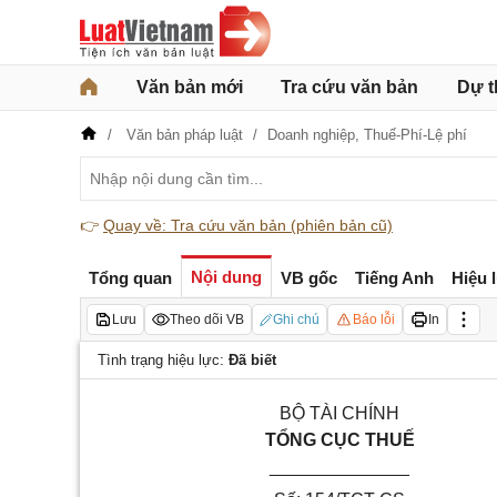
Văn bản mới
Tra cứu văn bản
Dự t
Văn bản pháp luật
Doanh nghiệp,
Thuế-Phí-Lệ phí
👉
Quay về: Tra cứu văn bản (phiên bản cũ)
Nội dung
Tổng quan
VB gốc
Tiếng Anh
Hiệu 
Lưu
Theo dõi VB
Ghi chú
Báo lỗi
In
Tình trạng hiệu lực:
Đã biết
BỘ TÀI CHÍNH
T
Ổ
NG CỤC THUẾ
______________