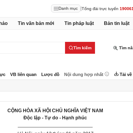
|
Danh mục
Tổng đài trực tuyến
19006
hảo
Tin văn bản mới
Tin pháp luật
Bản tin luật
Tìm kiếm
Tìm nâ
lực
VB liên quan
Lược đồ
Nội dung hợp nhất
Tải về
CỘNG HÒA XÃ HỘI CHỦ NGHĨA VIỆT NAM
Độc lập - Tự do - Hạnh phúc
____________________________