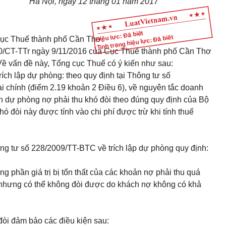
Hà Nội, ngày
12
tháng
01
năm 2017
Hiệu lực: Đã biết
Tình trạng hiệu lực: Đã biết
ục Thuế thành phố
C
ần Thơ.
0/CT-TTr ngày 9/11/2016 của Cục Thuế
thành phố
C
ần Thơ
V
ề v
ấ
n đ
ề
n
à
y, T
ổ
ng cục Thu
ế
có ý ki
ế
n như sau:
rích
l
ập dự phòng: theo quy định tại Thông tư số
 chính (
điểm 2.19 khoản 2 Điều 6
), về nguyên tắc doanh
 dự phòng nợ phải thu khó đòi theo đúng qu
y
định
của
Bộ
hó đòi này được tính v
à
o chi phí được trừ khi tính thu
ế
:
ông tư số 228/2009/TT-BTC
về trích lập dự phòng quy định:
g phần giá trị bị tổn th
ấ
t của các khoản nợ phải thu quá
nhưng có th
ể
không đòi được do khách nợ không có khả
 đòi đảm bảo các điều kiện sau: