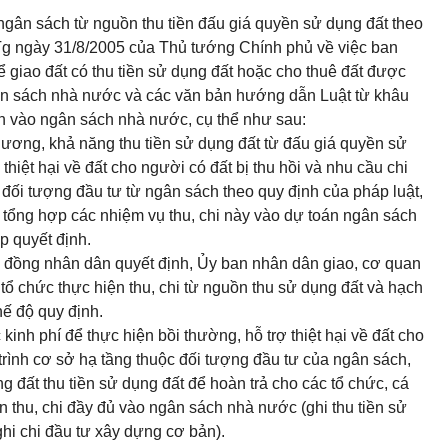
 ngân sách từ nguồn thu tiền đấu giá quyền sử dụng đất theo
Tg ngày 31/8/2005 của Thủ tướng Chính phủ về việc ban
 giao đất có thu tiền sử dụng đất hoặc cho thuê đất được
ân sách nhà nước và các văn bản hướng dẫn Luật từ khâu
án vào ngân sách nhà nước, cụ thể như sau:
ương, khả năng thu tiền sử dụng đất từ đấu giá quyền sử
thiệt hại về đất cho người có đất bị thu hồi và nhu cầu chi
c đối tượng đầu tư từ ngân sách theo quy định của pháp luật,
 tổng hợp các nhiệm vụ thu, chi này vào dự toán ngân sách
p quyết định.
 đồng nhân dân quyết định, Ủy ban nhân dân giao, cơ quan
 tổ chức thực hiện thu, chi từ nguồn thu sử dụng đất và hạch
ế độ quy định.
inh phí để thực hiện bồi thường, hỗ trợ thiệt hại về đất cho
 trình cơ sở hạ tầng thuộc đối tượng đầu tư của ngân sách,
 đất thu tiền sử dụng đất để hoàn trả cho các tổ chức, cá
 thu, chi đầy đủ vào ngân sách nhà nước (ghi thu tiền sử
hi chi đầu tư xây dựng cơ bản).