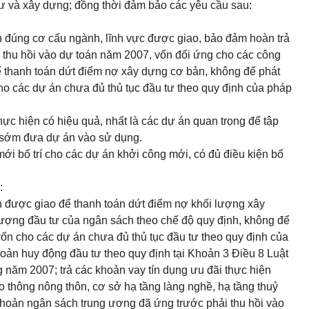
ư và xây dựng; đồng thời đảm bảo các yêu cầu sau:
ản đúng cơ cấu ngành, lĩnh vực được giao, bảo đảm hoàn trả
 thu hồi vào dự toán năm 2007, vốn đối ứng cho các công
để thanh toán dứt điểm nợ xây dựng cơ bản, không để phát
cho các dự án chưa đủ thủ tục đầu tư theo quy định của pháp
hực hiện có hiệu quả, nhất là các dự án quan trọng để tập
ể sớm đưa dự án vào sử dụng.
mới bố trí cho các dự án khởi công mới, có đủ điều kiện bố
:
ản được giao để thanh toán dứt điểm nợ khối lượng xây
tượng đầu tư của ngân sách theo chế độ quy định, không để
vốn cho các dự án chưa đủ thủ tục đầu tư theo quy định của
c khoản huy động đầu tư theo quy định tại Khoản 3 Điều 8 Luật
 năm 2007; trả các khoản vay tín dụng ưu đãi thực hiện
 thông nông thôn, cơ sở hạ tầng làng nghề, hạ tầng thuỷ
khoản ngân sách trung ương đã ứng trước phải thu hồi vào