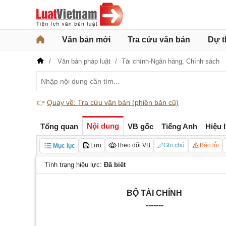
Văn bản mới
Tra cứu văn bản
Dự t
Văn bản pháp luật
Tài chính-Ngân hàng,
Chính sách
👉
Quay về: Tra cứu văn bản (phiên bản cũ)
Nội dung
Tổng quan
VB gốc
Tiếng Anh
Hiệu 
Lưu
Theo dõi VB
Ghi chú
Báo lỗi
Mục lục
Tình trạng hiệu lực:
Đã biết
BỘ TÀI CHÍNH
-------