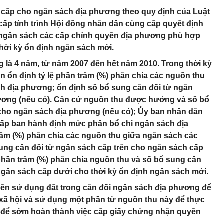
n cấp cho ngân sách địa phương theo quy định của Luật
ấp tỉnh trình Hội đồng nhân dân cùng cấp quyết định
 ngân sách các cấp chính quyền địa phương phù hợp
thời kỳ ổn định ngân sách mới.
g là 4 năm, từ năm 2007 đến hết năm 2010. Trong thời kỳ
n ổn định tỷ lệ phần trăm (%) phân chia các nguồn thu
h địa phương; ổn định số bổ sung cân đối từ ngân
ương (nếu có). Căn cứ nguồn thu được hưởng và số bổ
cho ngân sách địa phương (nếu có); Ủy ban nhân dân
cấp ban hành định mức phân bổ chi ngân sách địa
răm (%) phân chia các nguồn thu giữa ngân sách các
ung cân đối từ ngân sách cấp trên cho ngân sách cấp
 phần trăm (%) phân chia nguồn thu và số bổ sung cân
 ngân sách cấp dưới cho thời kỳ ổn định ngân sách mới.
tiền sử dụng đất trong cân đối ngân sách địa phương để
- xã hội và sử dụng một phần từ nguồn thu này để thực
i để sớm hoàn thành việc cấp giấy chứng nhận quyền