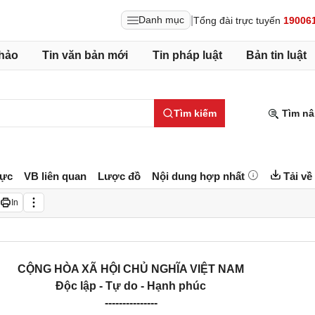
|
Danh mục
Tổng đài trực tuyến
19006
hảo
Tin văn bản mới
Tin pháp luật
Bản tin luật
Tìm kiếm
Tìm nâ
lực
VB liên quan
Lược đồ
Nội dung hợp nhất
Tải về
In
CỘNG HÒA XÃ HỘI CHỦ NGHĨA VIỆT NAM
Độc lập - Tự do - Hạnh phúc
---------------