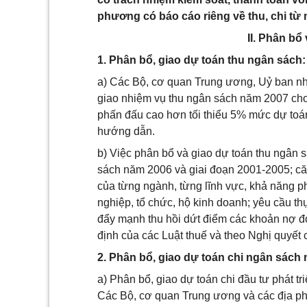
phương có báo cáo riêng về thu, chi từ n
II. Phân bổ
1. Phân bổ, giao dự toán thu ngân sách:
a) Các Bộ, cơ quan Trung ương, Uỷ ban nhâ
giao nhiệm vụ thu ngân sách năm 2007 cho
phấn đấu cao hơn tối thiểu 5% mức dự toá
hướng dẫn.
b) Việc phân bổ và giao dự toán thu ngân s
sách năm 2006 và giai đoạn 2001-2005; căn
của từng ngành, từng lĩnh vực, khả năng ph
nghiệp, tổ chức, hộ kinh doanh; yêu cầu th
đẩy mạnh thu hồi dứt điểm các khoản nợ đọ
định của các Luật thuế và theo Nghị quyết 
2. Phân bổ, giao dự toán chi ngân sách
a) Phân bổ, giao dự toán chi đầu tư phát tri
Các Bộ, cơ quan Trung ương và các địa phư