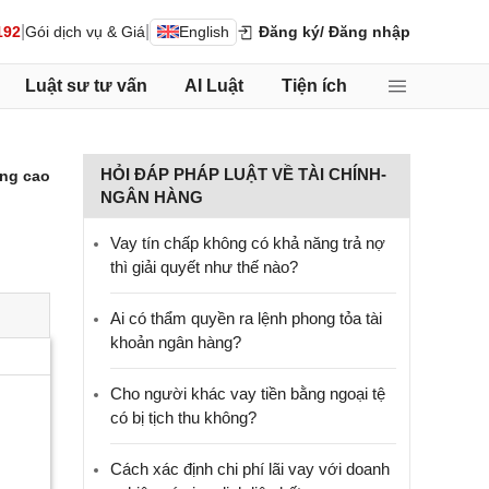
|
|
192
Gói dịch vụ & Giá
English
Đăng ký
/ Đăng nhập
Luật sư tư vấn
AI Luật
Tiện ích
HỎI ĐÁP PHÁP LUẬT VỀ TÀI CHÍNH-
ng cao
NGÂN HÀNG
Vay tín chấp không có khả năng trả nợ
thì giải quyết như thế nào?
Ai có thẩm quyền ra lệnh phong tỏa tài
khoản ngân hàng?
Cho người khác vay tiền bằng ngoại tệ
có bị tịch thu không?
Cách xác định chi phí lãi vay với doanh