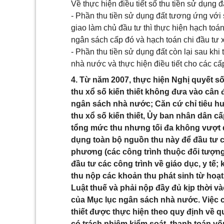
Về thực hiện điều tiết số thu tiền sử dụng
- Phần thu tiền sử dụng đất tương ứng với
giao làm chủ đầu tư thì thực hiện hạch toá
ngân sách cấp đó và hạch toán chi đầu tư
- Phần thu tiền sử dụng đất còn lại sau k
nhà nước và thực hiện điều tiết cho các c
4. Từ năm 2007, thực hiện Nghị quyết s
thu xổ số kiến thiết không đưa vào cân
ngân sách nhà nước; Căn cứ chỉ tiêu hư
thu xổ số kiến thiết, Ủy ban nhân dân c
tổng mức thu nhưng tối đa không vượt 
dụng toàn bộ nguồn thu này để đầu tư cá
phương (các công trình thuộc đối tượng
đầu tư các công trình về giáo dục, y tế
thu nộp các khoản thu phát sinh từ hoạt
Luật thuế và phải nộp đầy đủ kịp thời 
của Mục lục ngân sách nhà nước. Việc c
thiết được thực hiện theo quy định về 
có trách nhiệm kiểm soát, thanh toán vố