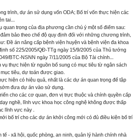
ng trình, dự án sử dụng vốn ODA; Bố trí vốn thực hiện các
 tai...
vụ quan trọng của địa phương cần chú ý một số điểm sau:
 đảm bảo theo chế độ quy định đối với những chương trình,
hư: Đề án nâng cấp bệnh viện huyện và bệnh viện đa khoa
 định số 225/2005/QĐ-TTg ngày 15/9/2005 của Thủ tướng
4049/BTC-NSNN ngày 7/11/2005 của Bộ Tài chính...
m vụ thực hiện từ nguồn bổ sung có mục tiêu từ ngân sách
g mục tiêu, dự toán được giao.
hực hiện có hiệu quả, nhất là các dự án quan trọng để tập
ể sớm đưa dự án vào sử dụng.
triển cho các cơ quan, đơn vị trực thuộc và chính quyền cấp
và dạy nghề, lĩnh vực khoa học công nghệ không được thấp
 lĩnh vực này .
mới bố trí cho các dự án khởi công mới có đủ điều kiện bố trí
 tế - xã hội, quốc phòng, an ninh, quản lý hành chính nhà