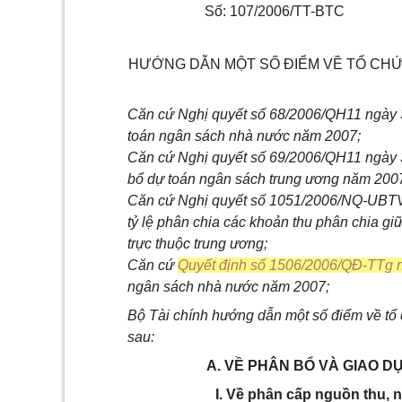
Số: 107/2006/TT-BTC
HƯỚNG DẪN MỘT SỐ ĐIỂM VỀ TỔ CH
Căn cứ Nghị quyết số 68/2006/QH11 ngày 3
toán ngân sách nhà nước năm 2007;
Căn cứ Nghị quyết số 69/2006/QH11 ngày 
bổ dự toán ngân sách trung ương năm 200
Căn cứ Nghị quyết số 1051/2006/NQ-UBTV
tỷ lệ phân chia các khoản thu phân chia gi
trực thuộc trung ương;
Căn cứ
Quyết định số 1506/2006/QĐ-TTg 
ngân sách nhà nước năm 2007;
Bộ Tài chính hướng dẫn một số điểm về tổ
sau:
A. VỀ PHÂN BỔ VÀ GIAO 
I. Về phân cấp nguồn thu, 