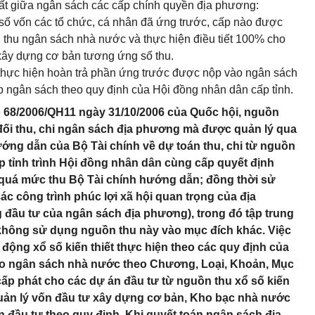
 đất giữa ngân sách các cấp chính quyền địa phương:
 số vốn các tổ chức, cá nhân đã ứng trước, cấp nào được
n thu ngân sách nhà nước và thực hiện điều tiết 100% cho
 xây dựng cơ bản tương ứng số thu.
hi thực hiện hoàn trả phần ứng trước được nộp vào ngân sách
ấp ngân sách theo quy định của Hội đồng nhân dân cấp tỉnh.
ố 68/2006/QH11 ngày 31/10/2006 của Quốc hội, nguồn
 đối thu, chi ngân sách địa phương mà được quản lý qua
ớng dẫn của Bộ Tài chính về dự toán thu, chi từ nguồn
ấp tỉnh trình Hội đồng nhân dân cùng cấp quyết định
quá mức thu Bộ Tài chính hướng dẫn; đồng thời sử
c công trình phúc lợi xã hội quan trọng của địa
 đầu tư của ngân sách địa phương), trong đó tập trung
; không sử dụng nguồn thu này vào mục đích khác. Việc
 động xổ số kiến thiết thực hiện theo các quy định của
vào ngân sách nhà nước theo Chương, Loại, Khoản, Mục
ấp phát cho các dự án đầu tư từ nguồn thu xổ số kiến
quản lý vốn đầu tư xây dựng cơ bản, Kho bạc nhà nước
n đầu tư theo quy định. Khi quyết toán ngân sách địa