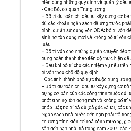
hiện đúng những quy định về quản lý đầu t
- Các Bộ, cơ quan Trung ương:
+ Bố trí dự toán chi đầu tư xây dựng cơ b
đủ các khoản ngân sách đã ứng trước phải
trình, dự án sử dụng vốn ODA; bố trí vốn 
sinh nợ tồn đọng mới và không bố trí vốn 
luật.
+ Bố trí vốn cho những dự án chuyển tiếp t
trung hoàn thành theo tiến độ thực hiện đ
+ Sau khi bố trí cho các nhiệm vụ nêu trên 
trí vốn theo chế độ quy định.
- Các tỉnh, thành phố trực thuộc trung ương
+ Bố trí dự toán chi đầu tư xây dựng cơ b
dựng cơ bản của các công trình thuộc đối 
phát sinh nợ tồn đọng mới và không bố trí 
pháp luật; bố trí trả đủ (cả gốc và lãi) cá
Ngân sách nhà nước đến hạn phải trả trong
chương trình kiên cố hoá kênh mương, giao
sản đến hạn phải trả trong năm 2007; các 