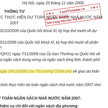
Hà Nội, ngày 20 tháng 11 năm 2006
THÔNG TƯ
Hiệu lực: Đã biết
ỨC THỰC HIỆN DỰ TOÁN NGÂN SÁCH NHÀ NƯỚC NĂM
Tình trạng hiệu lực: Đã biết
2007
1/10/2006 của Quốc hội khoá XI, kỳ họp thứ mười về dự
3/11/2006 của Quốc hội
khoá XI, kỳ họp thứ mười về phân
7;
QH11 ngày 7/11/2006 của Ủy ban Thường vụ Quốc hội về
ữa
ngân sách trung ương và ngân sách từng tỉnh, thành phố
ngày 14/11/2006 của Thủ tướng Chính phủ
về giao dự toán
 chức thực hiện dự toán ngân sách nhà nước năm 2007 như
DỰ TOÁN NGÂN SÁCH NHÀ NƯỚC NĂM 2007:
nhiệm vụ chi đối với ngân sách địa phương: