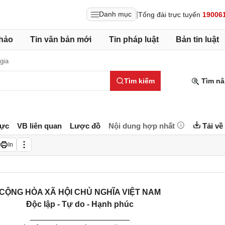
|
Danh mục
Tổng đài trực tuyến
19006
hảo
Tin văn bản mới
Tin pháp luật
Bản tin luật
gia
Tìm kiếm
Tìm nâ
lực
VB liên quan
Lược đồ
Nội dung hợp nhất
Tải về
In
CỘNG HÒA XÃ HỘI CHỦ NGHĨA VIỆT NAM
Độc lập - Tự do - Hạnh phúc
______________________