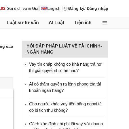
|
|
192
Gói dịch vụ & Giá
English
Đăng ký
/ Đăng nhập
Luật sư tư vấn
AI Luật
Tiện ích
HỎI ĐÁP PHÁP LUẬT VỀ TÀI CHÍNH-
ng cao
NGÂN HÀNG
Vay tín chấp không có khả năng trả nợ
thì giải quyết như thế nào?
Ai có thẩm quyền ra lệnh phong tỏa tài
khoản ngân hàng?
Cho người khác vay tiền bằng ngoại tệ
có bị tịch thu không?
Cách xác định chi phí lãi vay với doanh