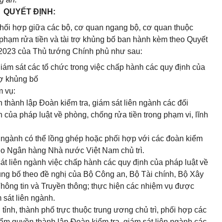
QUYẾT ĐỊNH:
ối hợp giữa các bộ, cơ quan ngang bộ, cơ quan thuộc
 phạm rửa tiền và tài trợ khủng bố ban hành kèm theo Quyết
2023 của Thủ tướng Chính phủ như sau:
 giám sát các tổ chức trong việc chấp hành các quy định của
rợ khủng bố
 vụ:
n thành lập Đoàn kiểm tra, giám sát liên ngành các đối
của pháp luật về phòng, chống rửa tiền trong phạm vi, lĩnh
ên ngành có thể lồng ghép hoặc phối hợp với các đoàn kiểm
 do Ngân hàng Nhà nước Việt Nam chủ trì.
át liên ngành việc chấp hành các quy định của pháp luật về
ủng bố theo đề nghị của Bộ Công an, Bộ Tài chính, Bộ Xây
ông tin và Truyền thông; thực hiện các nhiệm vụ được
sát liên ngành.
ỉnh, thành phố trực thuộc trung ương chủ trì, phối hợp các
m quyền thành lập Đoàn kiểm tra, giám sát liên ngành các