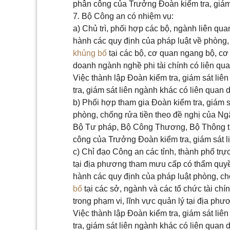
phân công của Trưởng Đoàn kiểm tra, giám 
7. Bộ Công an có nhiệm vụ:
a) Chủ trì, phối hợp các bộ, ngành liên qua
hành các quy định của pháp luật về phòng
khủng bố
tại các bộ, cơ quan ngang bộ, cơ
doanh ngành nghề phi tài chính có liên qua
Việc thành lập Đoàn kiểm tra, giám sát li
tra, giám sát liên ngành khác có liên quan 
b) Phối hợp tham gia Đoàn kiểm tra, giám s
phòng, chống rửa tiền theo đề nghị của N
Bộ Tư pháp, Bộ Công Thương, Bộ Thông ti
công của Trưởng Đoàn kiểm tra, giám sát l
c) Chỉ đạo Công an các tỉnh, thành phố trự
tại địa phương tham mưu cấp có thẩm quyền
hành các quy định của pháp luật phòng, c
bố
tại các sở, ngành và các tổ chức tài chí
trong phạm vi, lĩnh vực quản lý tại địa phư
Việc thành lập Đoàn kiểm tra, giám sát li
tra, giám sát liên ngành khác có liên quan 