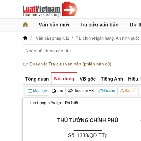
Văn bản mới
Tra cứu văn bản
Dự t
Văn bản pháp luật
Tài chính-Ngân hàng,
An ninh quốc 
👉
Quay về: Tra cứu văn bản (phiên bản cũ)
Nội dung
Tổng quan
VB gốc
Tiếng Anh
Hiệu 
Lưu
Theo dõi VB
Ghi chú
Báo lỗi
Mục lục
Tình trạng hiệu lực:
Đã biết
THỦ TƯỚNG CHÍNH PHỦ
__________
Số: 1338/QĐ-TTg