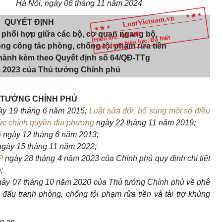
Hà Nội, ngày 06 tháng 11 năm 2024
QUYẾT
ĐỊNH
 phối hợp giữa các bộ, cơ quan ngang bộ,
Hiệu lực: Đã biết
Tình trạng hiệu lực: Đã biết
ng công tác phòng, chống tội phạm rửa tiền
 hành kèm theo Quyết định số 64/QĐ-TTg
m 2023 của Thủ tướng Chính phủ
________________
 TƯỚNG CHÍNH PHỦ
ày 19 thá
ng 6 năm 2015;
Luật sửa đổi, bổ sung một số điều
hức chính quyền địa phương
ngày 22 tháng 11 năm 2019;
ố
ngày 12 tháng 6 năm 2013;
ngày 15 tháng 11 năm 2022;
P
ngày 28 tháng 4 năm 2023 của Chính phủ quy định chi tiết
;
ày 07 tháng 10 năm 2020 của Thủ tướng Chính phủ v
ề
phê
đấu tranh phòng, chống tội phạm rửa tiền và tài trợ khủng
g an.