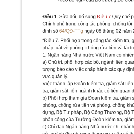
Điều 1.
Sửa đổi, bổ sung
Điều 7
Quy chế ph
Chính phủ trong công tác phòng, chống tội
định số
64/QĐ-TTg
ngày 08 tháng 02 năm 
“Điều 7. Phối hợp trong công tác kiểm tra,
pháp luật về phòng, chống rửa tiền và tài t
1. Ngân hàng Nhà nước Việt Nam có nhiệm
a) Chủ trì, phối hợp các bộ, ngành liên qua
tượng báo cáo việc chấp hành các quy định 
vực quản lý.
Việc thành lập Đoàn kiểm tra, giám sát li
tra, giám sát liên ngành khác có liên quan
b) Phối hợp tham gia Đoàn kiểm tra, giám s
phòng, chống rửa tiền và phòng, chống kh
dựng, Bộ Tư pháp, Bộ Công Thương, Bộ Th
phân công của Trưởng Đoàn kiểm tra, giám 
c) Chỉ đạo Ngân hàng Nhà nước chi nhánh t
sở, ngành địa phương tham mưu cấp có thẩ