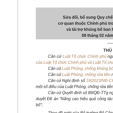
Sửa đổi, bổ sung Quy chế
cơ quan thuộc Chính phủ tro
và tài trợ khủng bố ban
08 tháng 02 nă
__
THỦ
Căn cứ
Luật Tổ chức Chính phủ
ng
của Luật Tổ chức Chính phủ và Luật Tổ c
Căn cứ
Luật Phòng, chống khủng b
Căn cứ
Luật Phòng, chống rửa tiền
C
ă
n cứ Nghị định số
19/2023/NĐ-C
một số điều của Luật Phòng, chống rửa tiền
Căn c
ứ
Quyết định số 89/QĐ-TTg ng
duyệt Đ
ề
án “Nâng cao hiệu quả công tác 
bố”;
Theo đ
ề
nghị của Bộ trưởng Bộ Côn