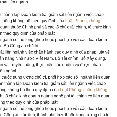
sát liên ngành.
n thành lập Đoàn kiểm tra, giám sát liên ngành việc chấp
, chống khủng bố theo quy định của
Luật Phòng, chống
 quan thuộc Chính phủ và các tổ chức tài chính, tổ chức kinh
n theo quy định của pháp luật.
ên ngành có thể lồng ghép hoặc phối hợp với các đoàn kiểm
do Bộ Công an chủ trì.
át liên ngành việc chấp hành các quy định của pháp luật về
gân hàng Nhà nước Việt Nam, Bộ Tài chính, Bộ Xây dựng,
n và Truyền thông; thực hiện các nhiệm vụ được phân
iên ngành.
c thuộc trung ương chủ trì, phối hợp các sở, ngành liên quan
 thành lập Đoàn kiểm tra, giám sát liên ngành việc chấp
hống khủng bố theo quy định của
Luật Phòng, chống khủng
nh, tổ chức kinh doanh ngành nghề phi tài chính có liên quan
ơng theo quy định của pháp luật.
ên ngành có thể lồng ghép hoặc phối hợp với các đoàn kiểm
do Công an các tỉnh, thành phố trực thuộc trung ương chủ trì.