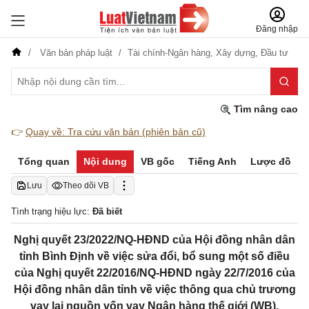
Đăng nhập
Văn bản pháp luật
Tài chính-Ngân hàng,
Xây dựng,
Đầu tư
Tìm nâng cao
👉
Quay về: Tra cứu văn bản (phiên bản cũ)
Tổng quan
Nội dung
VB gốc
Tiếng Anh
Lược đồ
Lưu
Theo dõi VB
Tình trạng hiệu lực:
Đã biết
Nghị quyết 23/2022/NQ-HĐND của Hội đồng nhân dân
tỉnh Bình Định về việc sửa đổi, bổ sung một số điều
của Nghị quyết 22/2016/NQ-HĐND ngày 22/7/2016 của
Hội đồng nhân dân tỉnh về việc thông qua chủ trương
vay lại nguồn vốn vay Ngân hàng thế giới (WB),