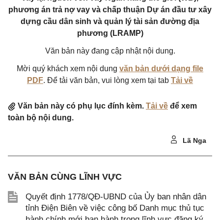
phương án trả nợ vay và chấp thuận Dự án đầu tư xây
dựng cầu dân sinh và quản lý tài sản đường địa
phương (LRAMP)
Văn bản này đang cập nhật nội dung.
Mời quý khách xem nội dung
văn bản dưới dạng file
PDF
. Để tải văn bản, vui lòng xem tại tab
Tải về
Văn bản này có phụ lục đính kèm.
Tải về
để xem
toàn bộ nội dung.
Lã Nga
VĂN BẢN CÙNG LĨNH VỰC
Quyết định 1778/QĐ-UBND của Ủy ban nhân dân
tỉnh Điện Biên về việc công bố Danh mục thủ tục
hành chính mới ban hành trong lĩnh vực đăng ký