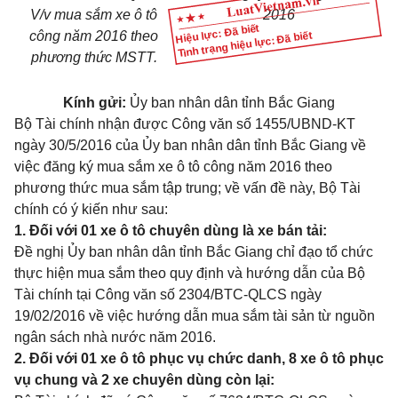
V/v mua sắm xe ô tô
201
6
Hiệu lực: Đã biết
công năm 2016 theo
Tình trạng hiệu lực: Đã biết
phương thức MSTT.
Kính gửi:
Ủ
y ban nhân dân tỉnh B
ắ
c Giang
Bộ Tài chính nhận
được Công văn s
ố
1455/
U
BND-KT
ngày 30/5/2016
của Ủy ban nhân
dân tỉnh B
ắ
c Giang về
việc đ
ă
ng
k
ý mua s
ắ
m xe
ô
tô công năm 2016 theo
phương thức mua sắm tập tr
u
ng; về vấn đề này, Bộ Tài
chính có ý kiến như sau:
1.
Đối với 01 xe ô tô chuyên dùng là xe bán tải:
Đề nghị Ủy ban nhân dân t
ỉ
nh B
ắ
c Giang chỉ đạo tổ chức
thực hiện mua sắm theo quy định và hướng dẫn của Bộ
Tài chính tại Công văn số 2304/BTC-QLCS ngày
19/02/2016 về việc hướng dẫn mua sắm tài sản từ nguồn
ngân sách nhà nước năm 2016.
2. Đối với 01 xe ô tô phục vụ chức danh, 8 xe ô tô phục
vụ
chung
v
à
2 xe chuyên dùng còn lại: