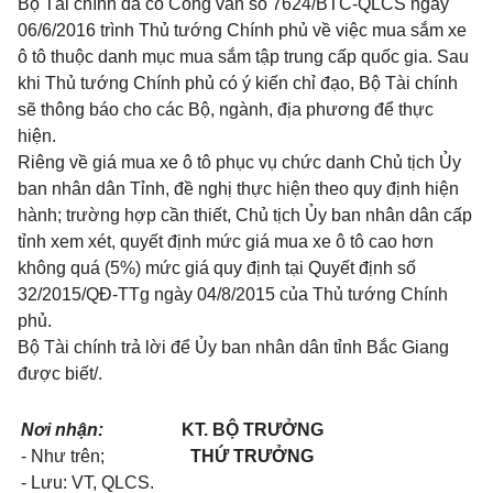
Bộ Tài chính đã có Công văn số 7624/BTC-QLCS ngày
06/6/2016 trình
Thủ tướng Chính phủ về việc mua sắm xe
ô tô thuộc danh mục mua sắm tập
trung cấp quốc gia. Sau
khi Thủ tướng Chính phủ có ý kiến chỉ đạo, Bộ Tài chính
sẽ thông báo cho các Bộ, ngành, địa phương để thực
hiện.
Riêng về giá mua xe ô tô phục vụ chức danh Chủ tịch Ủy
ban nhân dân Tỉnh, đề nghị thực hiện theo quy định hiện
hành; trường hợp cần thiết, Ch
ủ
tịch Ủy ban nhân dân cấp
tỉnh xem xét, quyết định mức giá mua xe ô tô cao hơn
không quá (5%) mức giá quy định tại Quyết định số
32/2015/QĐ-TTg n
g
ày 04/8/2015 của Thủ tướng Chính
phủ.
Bộ Tài chính trả lời để Ủy ban nhân dân tỉnh Bắc Giang
được biết/.
Nơi nhận:
KT. BỘ TRƯỞNG
-
Như trên;
THỨ TRƯỞNG
- Lưu: VT,
QLCS.