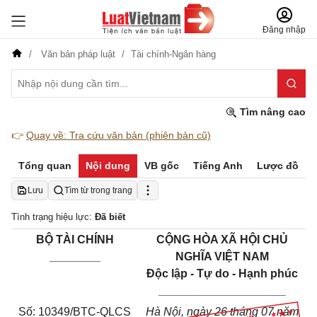
Đăng nhập
Văn bản pháp luật
Tài chính-Ngân hàng
Tìm nâng cao
👉
Quay về: Tra cứu văn bản (phiên bản cũ)
Tổng quan
Nội dung
VB gốc
Tiếng Anh
Lược đồ
Lưu
Tìm từ trong trang
Tình trạng hiệu lực:
Đã biết
BỘ TÀI CHÍNH
CỘNG HÒA XÃ HỘI CHỦ
________
NGHĨA VIỆT NAM
Độc lập - Tự do - Hạnh phúc
____________________
Số:
10349/BTC-QLCS
Hà Nội
, ngày
26
tháng
07
năm