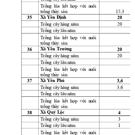
Trồn
g
lúa
k
ết 
h
ợ
p 
vớ
i
  n
u
ôi
15,3 
t
rồn
g
th
ủ
y
sả
n
35 
20 
X
ã 
Y
ên
Đ
ịn
h
20 
Trồn
g
cây
h
àn
g
n
ă
m
Trồn
g
cây
l
âu
 n
ăm
Trồn
g
lúa
k
ết 
h
ợ
p 
vớ
i
  n
u
ôi
t
rồn
g
th
ủ
y
sả
n
36 
20 
X
ã 
Y
ên
T
r
ườn
g
20 
Trồn
g
cây
h
àn
g
n
ă
m
Trồn
g
cây
l
âu
 n
ă
m
Trồn
g
lúa
k
ết 
h
ợ
p 
vớ
i
  n
u
ôi
t
rồn
g
th
ủ
y
sả
n
X
ã 
Y
ên
P
h
ú 
37 
3,6 
3,6 
Trồn
g
cây
h
àn
g
n
ă
m
Trồn
g
cây
l
âu
 n
ăm
Trồn
g
lúa
k
ết 
h
ợ
p 
vớ
i
  n
u
ôi
t
rồn
g
th
ủ
y
sả
n
38 
4 
X
ã 
Q
u
ý 
L
ộc
3 
Trồn
g
cây
h
àn
g
n
ă
m
1 
Trồn
g
cây
l
âu
n
ă
m
Trồn
g
lúa
k
ết 
h
ợ
p 
vớ
i
  n
u
ôi