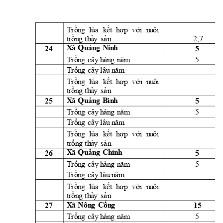
Trồn
g
lúa
k
ết 
h
ợ
p 
vớ
i
  n
u
ôi
2,7 
t
rồn
g
th
ủ
y
sả
n
24 
5 
X
ã 
Q
u
ản
g 
Ni
n
h
5 
Trồn
g
cây
h
àn
g
n
ă
m
Trồn
g
cây
l
âu
 n
ăm
Trồn
g
lúa
k
ết 
h
ợ
p 
vớ
i  n
u
ôi
t
rồn
g
th
ủ
y
sả
n
25 
5 
X
ã 
Q
u
ản
g 
Bì
n
h
5 
Trồn
g
cây
h
àn
g
n
ă
m
Trồn
g
cây
l
âu
 n
ăm
Trồn
g
lúa
k
ết 
h
ợ
p 
vớ
i
  n
u
ôi
t
rồn
g
th
ủ
y
sả
n
26 
5 
X
ã 
Q
u
ản
g 
Ch
í
n
h
5 
Trồn
g
cây
h
àn
g
n
ă
m
Trồn
g
cây
l
âu
 n
ăm
Trồn
g
lúa
k
ết 
h
ợ
p 
vớ
i
  n
u
ôi
t
rồn
g
th
ủ
y
sả
n
27 
15 
X
ã 
Nôn
g 
C
ốn
g
5 
Trồn
g
cây
h
àn
g
n
ă
m