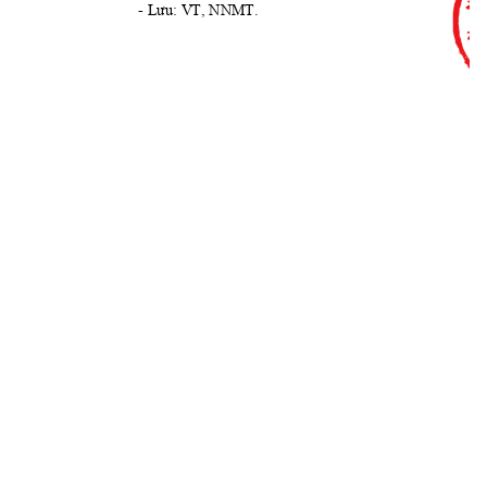
- 
Lưu:
V
T
, NNMT
.