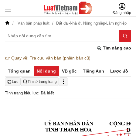
Đăng nhập
Văn bản pháp luật
Đất đai-Nhà ở,
Nông nghiệp-Lâm nghiệp
Tìm nâng cao
👉
Quay về: Tra cứu văn bản (phiên bản cũ)
Tổng quan
Nội dung
VB gốc
Tiếng Anh
Lược đồ
Lưu
Tìm từ trong trang
Tình trạng hiệu lực:
Đã biết
C
Ộ
N
G
H
Ò
U
Ỷ
BA
N
N
H
Â
N
DÂ
N
T
Ỉ
N
H
 T
H
A
N
H
 H
Ó
A
Độ
c