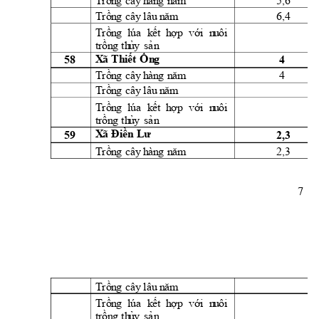
5,6 
Trồn
g
cây
h
àn
g
n
ă
m
6,4 
Trồn
g
cây
l
âu
 n
ăm
Trồn
g
lúa
k
ết 
h
ợ
p 
vớ
i
  n
u
ôi
t
rồn
g
th
ủ
y
sả
n
58 
4 
X
ã 
Th
i
ế
t 
Ố
n
g
4 
Trồn
g
cây
h
àn
g
n
ă
m
Trồn
g
cây
l
âu
 n
ăm
Trồn
g
lúa
k
ết 
h
ợ
p 
vớ
i
  n
u
ôi
t
rồn
g
th
ủ
y
sả
n
59 
2,3 
X
ã 
Đi
ề
n
Lư
2,3 
Trồn
g
cây
h
àn
g
n
ă
m
7 
Trồn
g
cây
l
âu
 n
ăm
Trồn
g
lúa
k
ết 
h
ợ
p 
vớ
i
  n
u
ôi
t
rồn
g
th
ủ
y
sả
n