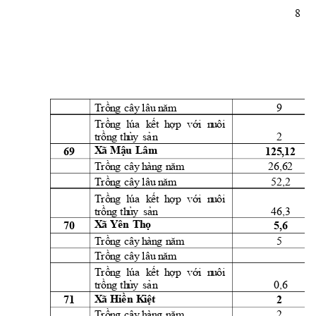
8 
9 
Trồn
g
cây
l
âu
 n
ăm
Trồn
g
lúa
k
ết 
h
ợ
p 
vớ
i
  n
u
ôi
2 
t
rồn
g
th
ủ
y
sả
n
69 
125,12 
X
ã 
M
ậu
Lâm
26,62 
Trồn
g
cây
h
àn
g
n
ă
m
52,2 
Trồn
g
cây
l
âu
 n
ăm
Trồn
g
lúa
k
ết 
h
ợ
p 
vớ
i
  n
u
ôi
46,3 
t
rồn
g
th
ủ
y
sản
70 
5,6 
X
ã 
Y
ên
T
h
ọ
5 
Trồn
g
cây
h
àn
g
n
ă
m
Trồn
g
cây
l
âu
 n
ăm
Trồn
g
lúa
k
ết 
h
ợ
p 
vớ
i
  n
u
ôi
0,6 
t
rồn
g
th
ủ
y
sả
n
71 
2 
X
ã 
Hi
ề
n
K
i
ệ
t
2 
Trồn
g
cây
h
àn
g
n
ă
m