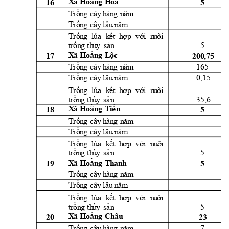
16 
5 
X
ã 
Hoằn
g 
H
óa
Trồn
g
cây
h
àn
g
n
ă
m
Trồn
g
cây
l
âu
 n
ăm
Trồn
g
lúa
k
ết 
h
ợ
p 
vớ
i
  n
u
ôi
5 
t
rồn
g
th
ủ
y
sản
17 
200,75 
X
ã 
Hoằn
g 
L
ộc
165 
Trồn
g
cây
h
àn
g
n
ă
m
0,15 
Trồn
g
cây
l
âu
 n
ăm
Trồn
g
lúa
k
ết 
h
ợ
p 
vớ
i
  n
u
ôi
35,6 
t
rồn
g
th
ủ
y
sả
n
18 
5 
X
ã 
Hoằn
g 
T
i
ế
n
Trồn
g
cây
h
àn
g
n
ă
m
Trồn
g
cây
l
âu
 n
ăm
Trồn
g
lúa
k
ết
h
ợ
p 
với
  n
u
ôi
5 
t
rồn
g
th
ủ
y
sả
n
19 
5 
X
ã 
Hoằn
g 
T
h
an
h
Trồn
g
cây
h
àn
g
n
ă
m
Trồn
g
cây
l
âu
 n
ăm
Trồn
g
lúa
k
ết 
h
ợ
p 
vớ
i
  n
u
ôi
5 
t
rồn
g
th
ủ
y
sả
n
20 
23 
X
ã 
Hoằn
g 
C
h
âu
7 
Trồn
g
cây
h
àn
g
n
ă
m