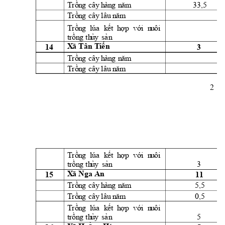
33,5 
Trồn
g
cây
h
àn
g
n
ă
m
Trồn
g
cây
l
âu
 n
ăm
Trồn
g
lúa
k
ết 
h
ợ
p 
vớ
i
  n
u
ôi
t
rồn
g
th
ủ
y
sả
n
14 
3 
X
ã 
Tân
Ti
ế
n
Trồn
g
cây
h
àn
g
n
ă
m
Trồn
g
cây
l
âu
 n
ăm
2 
Trồn
g
lúa
k
ết 
h
ợ
p 
vớ
i
  n
u
ôi
3 
t
rồn
g
th
ủ
y
sản
X
ã 
Nga 
An
15 
11 
5,5 
Trồn
g
cây
h
àn
g
n
ă
m
0,5 
Trồn
g
cây
l
âu
 n
ăm
Trồn
g
lúa
k
ết 
h
ợ
p 
vớ
i
  n
u
ôi
5 
t
rồn
g
th
ủ
y
sả
n