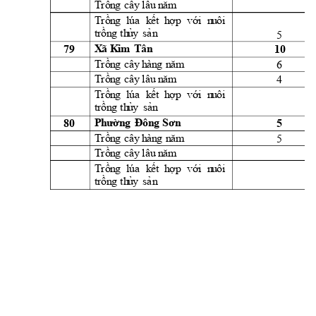
Trồn
g
cây
l
âu
 n
ăm
Trồn
g
lúa
k
ết 
h
ợ
p 
vớ
i
  n
u
ôi
t
rồn
g
th
ủ
y
sả
n
5 
X
ã 
K
im
T
ân
79 
10 
6 
Trồn
g
cây
h
àn
g
n
ă
m
4 
Trồn
g
cây
l
âu
 n
ăm
Trồn
g
lúa
k
ết 
h
ợ
p 
vớ
i
  n
u
ôi
t
rồn
g
th
ủ
y
sản
80 
5 
Ph
ườn
g 
Đ
ôn
g 
Sơn
5 
Trồn
g
cây
h
àn
g
n
ă
m
Trồn
g
cây
l
âu
 n
ăm
Trồn
g
lúa
k
ết 
h
ợ
p 
vớ
i
  n
u
ôi
t
rồn
g
th
ủ
y
sả
n