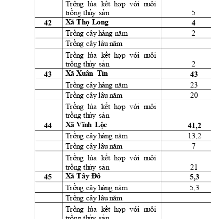
Trồn
g
lúa
k
ết 
h
ợ
p 
vớ
i
  n
u
ôi
5 
t
rồn
g
th
ủ
y
sả
n
42 
4 
X
ã 
Th
ọ 
Lon
g
2 
Trồn
g
cây
h
àn
g
n
ă
m
Trồn
g
cây
l
âu
 n
ă
m
Trồn
g
lúa
k
ết 
h
ợ
p 
vớ
i
  n
u
ôi
2 
t
rồn
g
th
ủ
y
sả
n
X
ã 
X
u
ân
Tín
43 
43 
23 
Trồn
g
cây
h
àn
g
n
ă
m
20 
Trồn
g
cây
l
âu
 n
ăm
Trồn
g
lúa
k
ết 
h
ợ
p 
vớ
i
  n
u
ôi
t
rồn
g
th
ủ
y
sả
n
44 
41,2 
X
ã 
Vĩ
n
h
Lộc
13,2 
Trồn
g
cây
h
àn
g
n
ă
m
7 
Trồn
g
cây
l
âu
 n
ăm
Trồn
g
lúa
k
ết 
h
ợ
p 
vớ
i
  n
u
ôi
21 
t
rồn
g
th
ủ
y
sả
n
45 
5,3 
X
ã 
Tây 
Đ
ô
5,3 
Trồn
g
cây
h
àn
g
n
ă
m
Trồn
g
cây
l
âu
 n
ăm
Trồn
g
lúa
k
ết 
h
ợ
p 
vớ
i
  n
u
ôi
t
rồn
g
th
ủ
y
sả
n