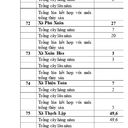
Trồn
g
cây
l
âu
 n
ăm
Trồn
g
lúa
k
ết 
h
ợ
p 
vớ
i
  n
u
ôi
t
rồn
g
th
ủ
y
sả
n
X
ã 
Ph
ú 
X
u
ân
72 
27 
7 
Trồn
g
cây
h
àn
g
n
ă
m
20 
Trồn
g
cây
l
âu
 n
ăm
Trồn
g
lúa
k
ết 
h
ợ
p 
vớ
i
  n
u
ôi
t
rồn
g
th
ủ
y
sả
n
X
ã 
X
u
ân
H
òa 
73 
3 
3 
Trồn
g
cây
h
àn
g
n
ă
m
Trồn
g
cây
l
âu
 n
ăm
Trồn
g
lúa
k
ết 
h
ợ
p 
vớ
i
  n
u
ôi
t
rồn
g
th
ủ
y
sản
74 
7 
X
ã 
Th
i
ệ
u
T
oán
2 
Trồn
g
cây
h
àn
g
n
ă
m
Trồn
g
cây
l
âu
 n
ăm
Trồn
g
lúa
k
ết 
h
ợ
p 
vớ
i
  n
u
ôi
5 
t
rồn
g
th
ủ
y
sả
n
75 
49,6 
X
ã 
Th
ạch
L
ập
49,6 
Trồn
g
cây
h
àn
g
n
ă
m
Trồn
g
cây
l
âu
 n
ăm