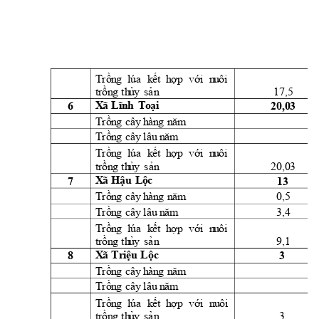
Trồn
g
lúa
k
ết 
h
ợ
p 
vớ
i
  n
u
ôi
17,5 
t
rồn
g
th
ủ
y
sả
n
6 
20,03 
X
ã 
Lĩ
n
h
T
oại
Trồn
g
cây
h
àn
g
n
ă
m
Trồn
g
cây
l
âu
 n
ăm
Trồn
g
lúa
k
ết 
h
ợ
p 
vớ
i
  n
u
ôi
20,03 
t
rồn
g
th
ủ
y
s
ản
7 
13 
X
ã 
Hậu
L
ộc
0,5 
Trồn
g
cây
h
àn
g
n
ă
m
3,4 
Trồn
g
cây
l
âu
 n
ăm
Trồn
g
lúa
k
ết 
h
ợ
p 
vớ
i
  n
u
ôi
9,1 
t
rồn
g
th
ủ
y
sả
n
8 
3 
X
ã 
Tr
iệ
u
Lộc
Trồn
g
cây
h
àn
g
n
ă
m
Trồn
g
cây
l
âu
 n
ăm
n
u
ôi 
Trồn
g
lúa
k
ết 
h
ợ
p 
vớ
i
3 
t
rồn
g
th
ủ
y
sả
n