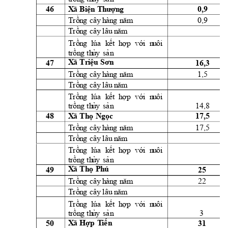
46 
0,9 
X
ã 
Bi
ệ
n
Th
ượn
g
0,9 
Trồn
g
cây
h
àn
g
n
ăm
Trồn
g
cây
l
âu
 n
ăm
Trồn
g
lúa
k
ết 
h
ợ
p 
vớ
i
  n
u
ôi
t
rồn
g
th
ủ
y
sả
n
47 
16,3 
X
ã 
Tr
iệ
u
Sơn
1,5 
Trồn
g
cây
h
àn
g
n
ă
m
Trồn
g
cây
l
âu
 n
ăm
Trồn
g
lúa
k
ết 
h
ợ
p 
vớ
i
  n
u
ôi
14,8 
t
rồn
g
th
ủ
y
sả
n
48 
17,5 
X
ã 
Th
ọ 
Ngọc
17,5 
Trồn
g
cây
h
àn
g
n
ă
m
Trồn
g
cây
l
âu
 n
ăm
Trồn
g
lúa
k
ết 
h
ợ
p 
vớ
i
  n
u
ôi
t
rồn
g
th
ủ
y
sả
n
49 
25 
X
ã 
Th
ọ 
Ph
ú
22 
Trồn
g
cây
h
àn
g
n
ă
m
Trồn
g
cây
l
âu
 n
ăm
Trồn
g
lúa
k
ết 
h
ợ
p 
vớ
i
  n
u
ôi
3 
t
rồn
g
th
ủ
y
sả
n
50 
31 
X
ã 
Hợp
T
iế
n