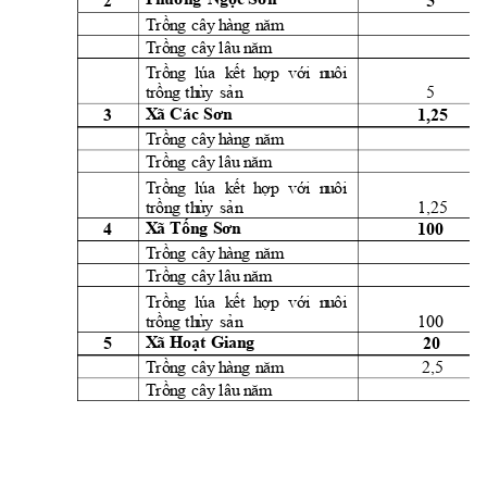
2 
5 
Trồn
g
cây
h
àn
g
n
ă
m
Trồn
g
cây
l
âu
 n
ăm
Trồn
g
lúa
k
ết 
h
ợ
p 
vớ
i
  n
u
ôi
5 
t
rồn
g
th
ủ
y
sả
n
3 
1,25 
X
ã 
Các 
Sơn
Trồn
g
cây
h
àn
g
n
ă
m
Trồn
g
cây
l
âu
 n
ăm
Trồn
g
lúa
k
ết 
h
ợ
p 
vớ
i
  n
u
ôi
1,25 
t
rồn
g
th
ủ
y
sả
n
4 
100 
X
ã 
Tốn
g 
Sơn
Trồn
g
cây
h
àn
g
n
ă
m
Trồn
g
cây
l
âu
 n
ăm
Trồn
g
lúa
k
ết 
h
ợ
p 
vớ
i
  n
u
ôi
100 
t
rồn
g
th
ủ
y
sả
n
5 
20 
X
ã 
Hoạt 
Gian
g
2,5 
Trồn
g
cây
h
àn
g
n
ă
m
Trồn
g
cây
l
âu
 n
ăm