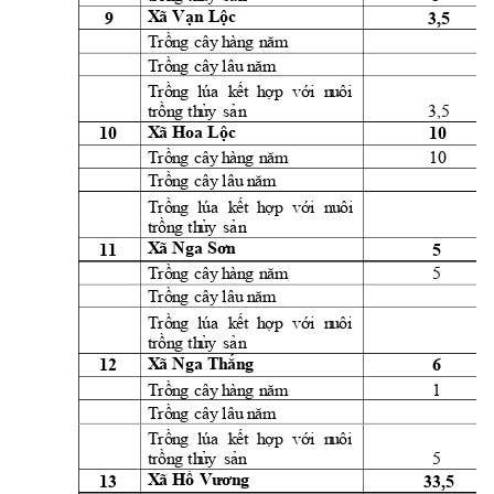
9 
3,5 
X
ã 
Vạn
L
ộc 
Trồn
g
cây
h
àn
g
n
ă
m
Trồn
g
cây
l
âu
 n
ăm
Trồn
g
lúa
k
ết 
h
ợ
p 
vớ
i
  n
u
ôi
3,5 
t
rồn
g
th
ủ
y
sả
n
10 
10 
X
ã 
Hoa 
Lộc 
10 
Trồn
g
cây
h
àn
g
n
ă
m
Trồn
g
cây
l
âu
 n
ăm
n
u
ôi 
Trồn
g
lúa
k
ết 
h
ợ
p 
vớ
i
t
rồn
g
th
ủ
y
sả
n
11 
5 
X
ã 
Nga 
Sơn
5 
Trồn
g
cây
h
àn
g
n
ă
m
Trồn
g
cây
l
âu
 n
ăm
Trồn
g
lúa
k
ết 
h
ợ
p 
vớ
i
  n
u
ôi
t
rồn
g
th
ủ
y
sả
n
12 
6 
X
ã 
Nga 
Th
ắn
g
1 
Trồn
g
cây
h
àn
g
n
ă
m
Trồn
g
cây
l
âu
 n
ăm
Trồn
g
lúa
k
ết 
h
ợ
p 
vớ
i
  n
u
ôi
5 
t
rồn
g
th
ủ
y
sản
13 
33,5 
X
ã 
Hồ 
Vươn
g