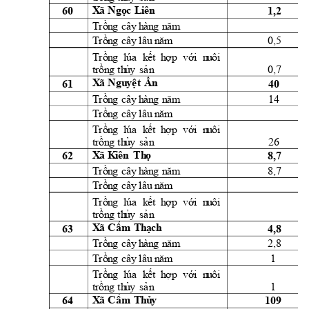
60 
1,2 
X
ã 
Ngọc 
L
i
ên
Trồn
g
cây
h
àn
g
n
ă
m
0,5 
Trồn
g
cây
l
âu
 n
ăm
Trồn
g
lúa
k
ết 
h
ợ
p 
vớ
i
  n
u
ôi
0,7 
t
rồn
g
th
ủ
y
sả
n
61 
40 
X
ã 
Ngu
yệ
t
Ấn
14 
Trồn
g
cây
h
àn
g
n
ă
m
Trồn
g
cây
l
âu
 n
ăm
Trồn
g
lúa
k
ết 
h
ợ
p 
vớ
i
  n
u
ôi
26 
t
rồn
g
th
ủ
y
sả
n
62 
8,7 
X
ã 
K
iên
Th
ọ
8,7 
Trồn
g
cây
h
àn
g
n
ă
m
Trồn
g
cây
l
âu
 n
ăm
Trồn
g
lúa
k
ết 
h
ợ
p 
vớ
i
  n
u
ôi
t
rồn
g
th
ủ
y
sả
n
63 
4,8 
X
ã 
Cẩm
Th
ạch
2,8 
Trồn
g
cây
h
àn
g
n
ă
m
1 
Trồn
g
cây
l
âu
 n
ăm
Trồn
g
lúa
k
ết 
h
ợ
p 
vớ
i
  n
u
ôi
1 
t
rồn
g
th
ủ
y
sả
n
64 
109 
X
ã 
Cẩm
Th
ủ
y