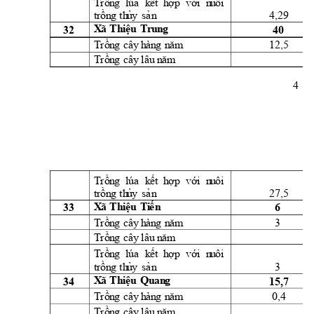
Trồn
g
lúa
k
ết 
h
ợ
p 
vớ
i
  n
u
ôi
4,29 
t
rồn
g
th
ủ
y
sả
n
32 
40 
X
ã 
Th
i
ệ
u
T
r
u
n
g
12,5 
Trồn
g
cây
h
àn
g
n
ă
m
Trồn
g
cây
l
âu
 n
ăm
4 
Trồn
g
lúa
k
ết 
h
ợ
p 
vớ
i
  n
u
ôi
27,5 
t
rồn
g
th
ủ
y
sả
n
33 
6 
X
ã 
Th
i
ệ
u
T
i
ế
n
3 
Trồn
g
cây
h
àn
g
n
ă
m
Trồn
g
cây
l
âu
 n
ăm
Trồn
g
lúa
k
ết 
h
ợ
p 
vớ
i
  n
u
ôi
3 
t
rồn
g
th
ủ
y
sả
n
34 
15,7 
X
ã 
Th
i
ệ
u
Qu
an
g
0,4 
Trồn
g
cây
h
àn
g
n
ă
m
Trồn
g
cây
l
âu
 n
ă
m