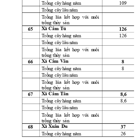
109 
Trồn
g
cây
h
àn
g
n
ă
m
Trồn
g
cây
l
âu
 n
ăm
Trồn
g
lúa
k
ết 
h
ợ
p 
vớ
i
  n
u
ôi
t
rồn
g
th
ủ
y
sả
n
65 
126 
X
ã 
Cẩm
Tú
126 
Trồn
g
cây
h
àn
g
n
ă
m
Trồn
g
cây
l
âu
 n
ăm
Trồn
g
lúa
k
ết 
h
ợ
p 
vớ
i
  n
u
ôi
t
rồn
g
th
ủ
y
sả
n
Xã
66 
8 
C
ẩm
V
ân
8 
Trồn
g
cây
h
àn
g
n
ă
m
Trồn
g
cây
l
âu
 n
ăm
Trồn
g
lúa
k
ết 
h
ợ
p 
vớ
i
  n
u
ôi
t
rồn
g
th
ủ
y
sả
n
67 
8,6 
X
ã 
Cẩm
Tân
8,6 
Trồn
g
cây
h
àn
g
n
ă
m
Trồn
g
cây
l
âu
 n
ăm
Trồn
g
lúa
k
ết 
h
ợ
p 
vớ
i
  n
u
ôi
t
rồn
g
th
ủ
y
sả
n
X
ã 
X
u
ân
Du
68 
37 
26 
Trồn
g
cây
h
àn
g
n
ă
m