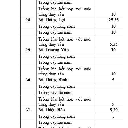
Trồn
g
cây
l
âu
 n
ăm
Trồn
g
lúa
k
ết 
h
ợ
p 
vớ
i
  n
u
ôi
10 
t
rồn
g
th
ủ
y
sả
n
28 
25,35 
X
ã 
Th
ắn
g 
Lợi
10 
Trồn
g
cây
h
àn
g
n
ă
m
10 
Trồn
g
cây
l
âu
 n
ăm
Trồn
g
lúa
k
ết 
h
ợp 
vớ
i  n
u
ôi
5,35 
t
rồn
g
th
ủ
y
sả
n
29 
10 
X
ã 
Tr
ườn
g 
V
ăn
Trồn
g
cây
h
àn
g
n
ă
m
Trồn
g
cây
l
âu
 n
ăm
Trồn
g
lúa
k
ết 
h
ợ
p 
vớ
i
  n
u
ôi
10 
t
rồn
g
th
ủ
y
sả
n
30 
5 
X
ã 
Th
ăn
g 
Bìn
h
Trồn
g
cây
h
àn
g
n
ă
m
Trồn
g
cây
l
âu
 n
ăm
Trồn
g
lúa
k
ết 
h
ợp 
vớ
i  n
u
ôi
5 
t
rồn
g
th
ủ
y
sả
n
31 
5,29 
X
ã 
Th
i
ệ
u
H
óa 
1 
Trồn
g
cây
h
àn
g
n
ă
m
Trồn
g
cây
l
âu
 n
ăm