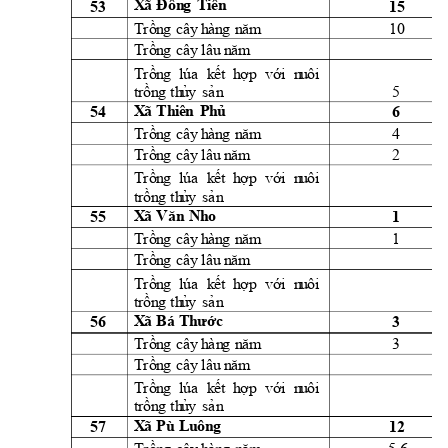
53 
15 
X
ã 
Đồn
g 
T
i
ế
n
10 
Trồn
g
cây
h
àn
g
n
ă
m
Trồn
g
cây
l
âu
 n
ăm
Trồn
g
lúa
k
ết 
h
ợ
p 
vớ
i
  n
u
ôi
5 
t
rồn
g
th
ủ
y
sả
n
54 
6 
X
ã 
Th
i
ên
P
h
ủ
4 
Trồn
g
cây
h
àn
g
n
ă
m
2 
Trồn
g
cây
l
âu
 n
ăm
Trồn
g
lúa
k
ết 
h
ợ
p 
vớ
i
  n
u
ôi
t
rồn
g
th
ủ
y
sả
n
55 
1 
X
ã 
Văn
N
h
o
1 
Trồn
g
cây
h
àn
g
n
ă
m
Trồn
g
cây
l
âu
 n
ăm
Trồn
g
lúa
k
ết 
h
ợ
p 
vớ
i
  n
u
ôi
t
rồn
g
th
ủ
y
sả
n
56 
3 
X
ã 
Bá 
T
h
ước
3 
Trồn
g
cây
h
à
n
g
n
ă
m
Trồn
g
cây
l
âu
 n
ăm
Trồn
g
lúa
k
ết 
h
ợ
p 
vớ
i
  n
u
ôi
t
rồn
g
th
ủ
y
sả
n
X
ã 
Pù 
L
u
ôn
g
57 
12 