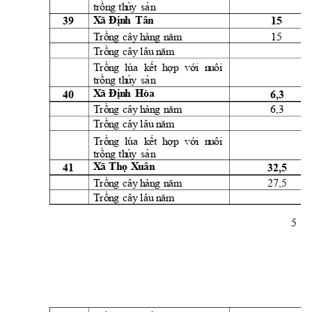
t
rồn
g
th
ủ
y
sả
n
39 
15 
X
ã 
Đị
n
h
Tân
15 
Trồn
g
cây
h
àn
g
n
ă
m
Trồn
g
cây
l
âu
 n
ăm
Trồn
g
lúa
k
ết 
h
ợ
p 
vớ
i
  n
u
ôi
t
rồn
g
th
ủ
y
sả
n
40 
6,3 
X
ã 
Đị
n
h
H
òa
6,3 
Trồn
g
cây
h
àn
g
n
ă
m
Trồn
g
cây
l
âu
n
ă
m
Trồn
g
lúa
k
ết 
h
ợ
p 
vớ
i
  n
u
ôi
t
rồn
g
th
ủ
y
sả
n
41 
32,5 
X
ã 
Th
ọ 
X
u
ân
27,5 
Trồn
g
cây
h
àn
g
n
ă
m
Trồn
g
cây
l
âu
 n
ăm
5 