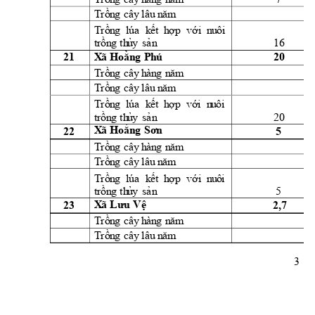
Trồn
g
cây
l
âu
 n
ăm
Trồn
g
lúa
k
ết
h
ợp 
vớ
i  n
u
ôi
16 
t
rồn
g
th
ủ
y
sả
n
21 
20 
X
ã 
Hoằn
g 
P
h
ú
Trồn
g
cây
h
àn
g
n
ă
m
Trồn
g
cây
l
âu
 n
ăm
Trồn
g
lúa
k
ết 
h
ợ
p 
vớ
i
  n
u
ôi
20 
t
rồn
g
th
ủ
y
sả
n
22 
5 
X
ã 
Hoằn
g 
S
ơn
Trồn
g
cây
h
àn
g
n
ă
m
Trồn
g
cây
l
âu
 n
ăm
Trồn
g
lúa
k
ết 
h
ợ
p 
vớ
i  n
u
ôi
5 
t
rồn
g
th
ủ
y
sả
n
23 
2,7 
X
ã 
Lưu
Vệ
Trồn
g
cây
h
àn
g
n
ă
m
Trồn
g
cây
l
âu
 n
ăm
3 