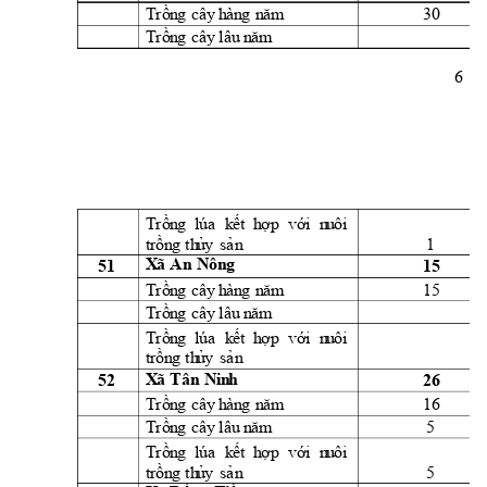
30 
Trồn
g
cây
h
àn
g
n
ă
m
Trồn
g
cây
l
âu
 n
ăm
6 
Trồn
g
lúa
k
ết 
h
ợ
p 
vớ
i
  n
u
ôi
1 
t
rồn
g
th
ủ
y
sả
n
X
ã 
An
N
ôn
g
51 
15 
15 
Trồn
g
cây
h
àn
g
n
ă
m
Trồn
g
cây
l
âu
 n
ăm
Trồn
g
lúa
k
ết 
h
ợ
p 
vớ
i
  n
u
ôi
t
rồn
g
th
ủ
y
sả
n
X
ã 
Tân
Ni
n
h
52 
26 
16 
Trồn
g
cây
h
àn
g
n
ă
m
5 
Trồn
g
cây
l
âu
 n
ăm
Trồn
g
lúa
k
ết 
h
ợ
p 
vớ
i
  n
u
ôi
5 
t
rồn
g
th
ủ
y
sả
n