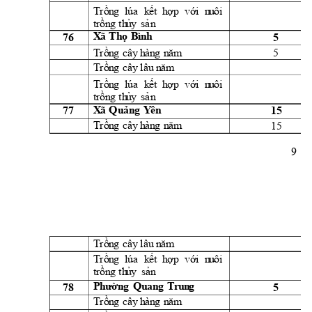
Trồn
g
lúa
k
ết 
h
ợ
p 
vớ
i
  n
u
ôi
t
rồn
g
th
ủ
y
sả
n
76 
5 
X
ã 
Th
ọ 
Bìn
h
5 
Trồn
g
cây
h
àn
g
n
ă
m
Trồn
g
cây
l
âu
 n
ăm
Trồn
g
lúa
k
ết 
h
ợ
p 
vớ
i
  n
u
ôi
t
rồn
g
th
ủ
y
sả
n
77 
15 
X
ã 
Q
u
ản
g 
Y
ên
15 
Trồn
g
cây
h
àn
g
n
ă
m
9 
Trồn
g
cây
l
âu
 n
ăm
Trồn
g
lúa
k
ết 
h
ợ
p 
vớ
i
  n
u
ôi
t
rồn
g
th
ủ
y
sản
78 
5 
Ph
ườn
g 
Qu
an
g 
Tr
u
n
g
Trồn
g
cây
h
àn
g
n
ă
m