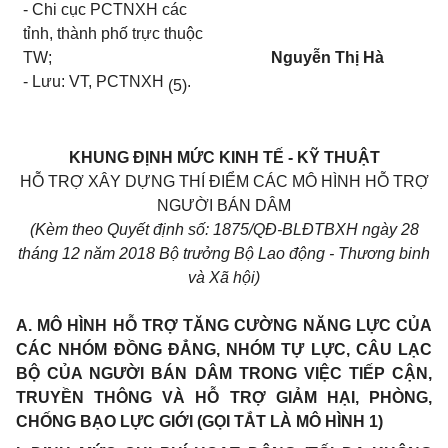
- Chi cục PCTNXH các
t
ỉ
nh, thành phố trực thuộc
TW;
Nguyễn Thị Hà
- Lưu: VT, PCTNXH
.
(5)
KHUNG ĐỊNH MỨC KINH TẾ - KỸ THUẬT
HỖ TRỢ XÂY DỰNG THÍ ĐIỂM CÁC MÔ HÌNH HỖ TRỢ
NGƯỜI BÁN DÂM
(Kèm theo Quyết
định số:
1875
/QĐ-BLĐTBXH ngày
28
tháng
12
năm 2018 Bộ trưởng Bộ Lao động - Thương binh
và Xã hội)
A. MÔ HÌNH HỖ TRỢ TĂNG CƯỜNG NĂNG LỰC CỦA
CÁC NHÓM ĐỒNG ĐẲNG, NHÓM TỰ LỰC, CÂU LẠC
BỘ CỦA NGƯỜI BÁN DÂM TRONG VIỆC TIẾP CẬN,
TRUYỀN THÔNG VÀ HỖ TRỢ GIẢM HẠI, PHÒNG,
CHỐNG BẠO LỰC GIỚI (GỌI TẮT LÀ MÔ HÌNH 1)