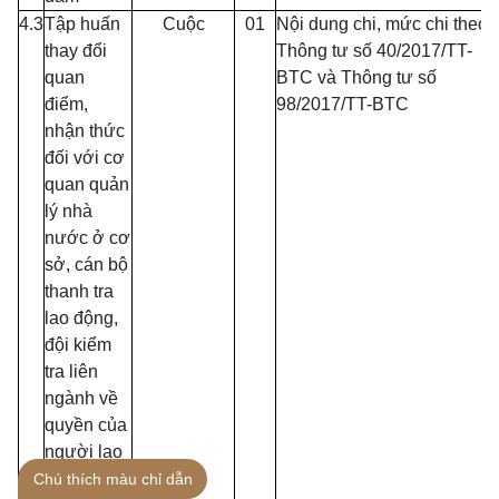
4.3
Tập huấn
Cuộc
01
Nội dung chi, mức chi theo
thay đổi
Thông t
ư
s
ố
40/2017/TT-
quan
BTC và Thông tư số
điểm,
98/2017/TT-BTC
nhận thức
đối với cơ
quan quản
lý nhà
nước ở cơ
sở, cán bộ
thanh tra
lao động,
đội kiểm
tra liên
ngành về
quyền của
người lao
động tại
Chú thích màu chỉ dẫn