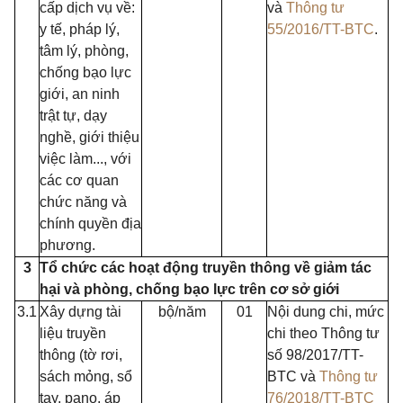
cấp dịch vụ về:
và
Thông tư
y tế, pháp lý,
55/2016/TT-BTC
.
tâm lý, phòng,
chống bạo lực
giới, an ninh
trật tự, dạy
nghề, giới thiệu
việc làm..., với
các cơ quan
chức năng và
chính quyền địa
phương.
3
Tổ chức các hoạt động truyền thông về giảm tác
hại và phòng, ch
ố
ng bạo lực trên cơ sở gi
ớ
i
3.1
Xây dựng tài
bộ/năm
01
Nội dung chi, mức
liệu truyền
chi theo Thông tư
thông (tờ rơi,
số 98/2017/TT-
sách mỏng, sổ
BTC và
Thông tư
tay, pano, áp
76/2018/TT-BTC