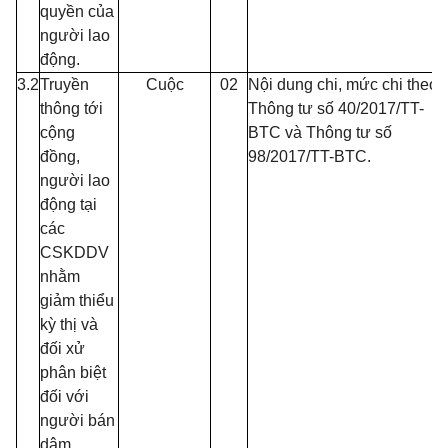
quyền của
người lao
động.
3.2
Truyền
Cuộc
02
Nội dung chi, mức chi theo
thông tới
Thông tư s
ố
40/2017/TT-
cộng
BTC và Thông tư số
đồng,
98/2017/TT-BTC.
người lao
động tại
các
CSKDDV
nhằm
giảm thiểu
kỳ thị và
đối xử
phân biệt
đ
ố
i với
người bán
dâm