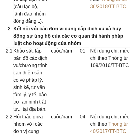
(câu lạc bộ,
36/2018/TT-BTC
.
lãnh đạo nhóm
đồng đẳng...).
2
Kết nối với các đơn vị cung cấp dịch vụ và huy
động sự ủng hộ của các cơ quan thi hành pháp
luật cho hoạt động của nhóm
2.1
Khảo sát, lập
cuộc/năm
01
Nội dung chi, mức
bản đồ các dịch
chi theo Thông tư
vụ/chương trình
109/2016/TT-BTC
can thiệp sẵn
có về pháp lý,
sinh kế, tư vấn
tâm lý, y tế, bảo
trợ, an ninh trật
tự... tại địa bàn.
2.2
Hội thảo giữa
cuộc/năm
04
Nội dung chi, mức
nhóm với các
chi theo
Thông tư
đơn vị cung
40/2017/TT-BTC