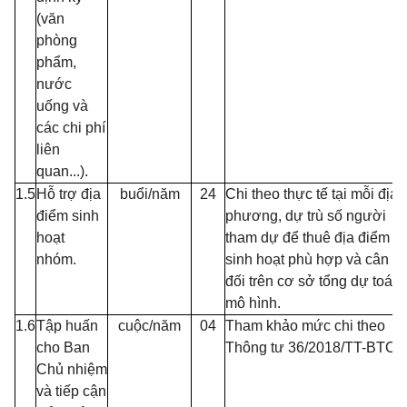
(văn
phòng
phẩm,
nước
uống và
các chi phí
liên
quan...).
1.5
Hỗ trợ địa
buổi/năm
24
Chi theo thực tế tại mỗi địa
điểm sinh
phương, dự trù số người
hoạt
tham dự để thuê địa điểm
nhóm.
sinh hoạt phù hợp và cân
đối trên cơ sở tổng dự toán
mô hình.
1.6
Tập huấn
cuộc/năm
04
Tham khảo mức chi theo
cho Ban
Thông tư 36/2018/TT-BTC.
Chủ nhiệm
và tiếp cận