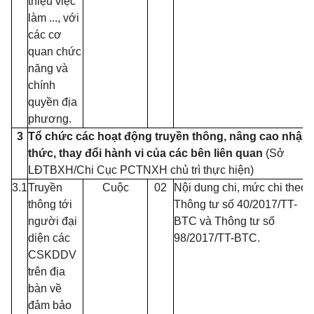
thiệu việc
làm ..., với
các cơ
quan chức
năng và
chính
quyền địa
phương.
3
Tổ chức các hoạt động truyền thông, nâng cao nhận
thức, thay đ
ổ
i hành vi của các bên liên quan
(Sở
LĐTBXH/Chi Cục PCTNXH chủ trì thực hiện)
3.1
Truyền
Cuộc
02
Nội dung chi, mức chi theo
thông tới
Thông tư s
ố
40/2017/TT-
người đại
BTC và Thông tư số
diện các
98/2017/TT-BTC.
CSKDDV
trên địa
bàn về
đảm bảo