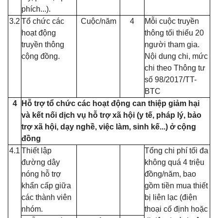
phích...).
3.2
Tổ chức các
Cuộc/năm
4
Mỗi cuộc truyền
hoạt động
thông tối thiểu 20
truyền thông
người tham gia.
cộng đồng.
Nội dung chi, mức
chi theo Thông tư
s
ố
98/2017/TT-
BTC
4
Hỗ trợ tổ chức các hoạt động can thiệp giảm hại
và kết nối dịch vụ hỗ trợ xã hội (y tế, pháp lý, bảo
trợ xã hội, dạy nghề, việc làm, sinh k
ế
...) ở cộng
đồng
4.1
Thiết lập
Tổng chi phí tối đa
đường dây
không quá 4 triệu
nóng hỗ trợ
đồng/năm, bao
khẩn cấp giữa
gồm tiền mua thiết
các thành viên
bị liên lạc (điện
nhóm.
thoại cố định hoặc