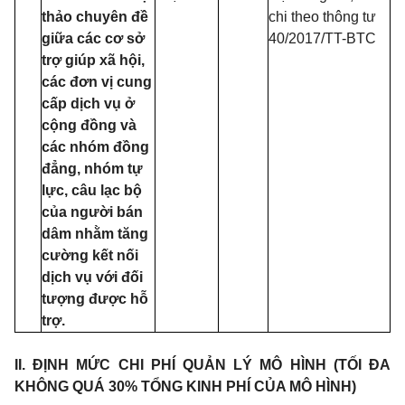
thảo chuyên đề
chi theo th
ô
ng tư
giữa các cơ sở
40/2017/TT-BTC
trợ giúp xã hội,
các đơn vị cung
cấp dịch vụ ở
cộng đồng và
các nhóm đồng
đẳng, nhóm tự
lực, câu lạc bộ
của người bán
dâm nhằm tăng
cường kết nối
dịch vụ với đối
tượng được hỗ
tr
ợ
.
II. ĐỊNH MỨC CHI PHÍ QUẢN LÝ MÔ HÌNH (TỐI ĐA
KHÔNG QUÁ 30% TỔNG KINH PHÍ CỦA MÔ HÌNH)