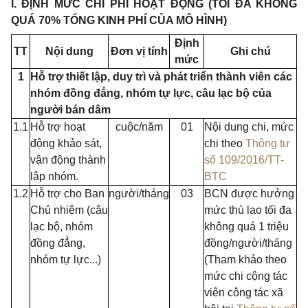
I. ĐỊNH MỨC CHI PHÍ HOẠT ĐỘNG (TỐI ĐA KHÔNG
QUÁ 70% TỔNG KINH PHÍ CỦA MÔ HÌNH)
Định
TT
Nội dung
Đơn vị tính
Ghi chú
mức
1
Hỗ trợ thiết lập, duy trì và phát triển thành viên các
nhóm đồng đẳng, nhóm tự lực, câu lạc bộ của
người bán dâm
1.1
Hỗ trợ hoạt
cuộc/năm
01
Nội dung chi, mức
động khảo sát,
chi theo
Thông tư
vận động thành
số 109/2016/TT-
lập nhóm.
BTC
1.2
Hỗ trợ cho Ban
người/tháng
03
BCN được hưởng
Chủ nhiệm (câu
mức thù lao tối đa
lạc bộ, nhóm
không quá 1
tr
iệu
đ
ồng đẳng,
đồng/người/tháng
nhóm tự lực
..
.)
(Tham khảo theo
mức chi cộng tác
viên công tác xã