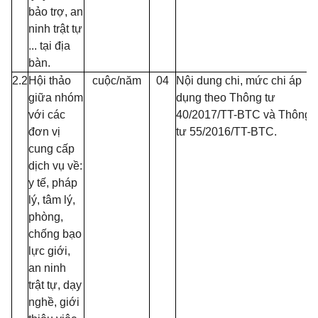
bảo trợ, an
ninh trật tự
... tại địa
bàn.
2.2
Hội thảo
cuộc/năm
04
Nội dung chi, mức chi áp
giữa nhóm
dụng theo Thông tư
với các
40/2017/TT-BTC và Thông
đơn vị
tư 55/2016/TT-BTC.
cung cấp
dịch vụ về:
y tế, pháp
lý, tâm lý,
phòng,
chống bạo
lực giới,
an ninh
trật tự, dạy
nghề, giới