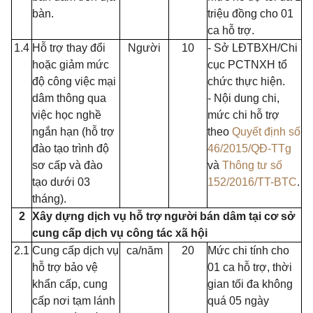
bàn.
triệu đồng cho 01
ca hỗ trợ.
1.4
Hỗ trợ thay đổi
Người
10
- Sở LĐTBXH/Chi
hoặc giảm mức
cục PCTNXH tổ
độ công việc mại
chức thực hiện.
dâm thông qua
- Nội dung chi,
việc học nghề
mức chi hỗ trợ
ngắn hạn (hỗ trợ
theo
Quyết định số
đào tạo trình độ
46/2015/QĐ-TTg
sơ cấp và đào
và
Thông tư số
tạo dưới 03
152/2016/TT-BTC
.
tháng).
2
Xây dựng dịch vụ hỗ trợ người bán dâm tại cơ sở
cung cấp dịch vụ công tác xã hội
2.1
Cung cấp dịch vụ
ca/năm
20
Mức chi tính cho
hỗ trợ bảo vệ
01 ca hỗ trợ, thời
khẩn cấp, cung
gian tối đa không
cấp nơi tạm lánh
quá 05 ngày