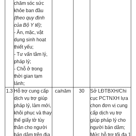
chăm sóc sức
khỏe ban đầu
(theo quy định
của Bộ Y tế)
;
- Ăn, mặc, vật
dụng sinh hoạt
thiết yếu;
- Tư vấn tâm lý,
pháp lý;
- Chỗ ở trong
thời gian tạm
lánh;
1.3
Hỗ trợ cung cấp
ca/năm
30
Sở LĐTBXH/Chi
dịch vụ trợ giúp
cục PCTNXH lựa
pháp lý, làm mới,
chọn đơn vị cung
khôi phục và thay
cấp dịch vụ trợ
thế giấy tờ tùy
giúp pháp lý cho
thân cho người
người bán dâm;
bán dâm trên địa
Mức hỗ trợ tối đa 1