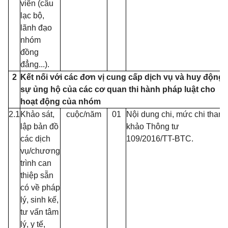
viên (câu
lạc bộ,
lãnh đạo
nhóm
đồng
đẳng...).
2
Kết nối với các đơn vị cung cấp dịch vụ và huy động
sự ủng hộ của các cơ quan thi hành pháp luật cho
hoạt động của nhóm
2.1
Khảo sát,
cuộc/năm
01
Nội dung chi, mức chi tham
lập bản đồ
khảo Thông tư
các dịch
109/2016/TT-BTC.
vụ/chương
trình can
thiệp sẵn
có về pháp
lý, sinh kế,
tư vấn tâm
lý, y tế,