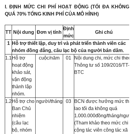
I. ĐỊNH MỨC CHI PHÍ HOẠT ĐỘNG (TỐI ĐA KHÔNG
QUÁ 70% TỔNG KINH PHÍ CỦA MÔ HÌNH)
Định
TT
Nội dung
Đơn vị tính
Ghi chú
mức
1
Hỗ trợ thiết lập, duy trì và phát triển thành viên các
nhóm đồng đẳng, câu lạc bộ của người bán dâm.
1.1
Hỗ trợ
cuộc/năm
01
Nội dung chi, mức chi theo
hoạt động
Thông tư số 109/2016/TT-
khảo sát,
BTC
vận động
thành lập
nhóm.
1.2
Hỗ trợ cho
người/tháng
03
BCN được hưởng mức thù
Ban Chủ
lao tối đa không quá
nhiệm
1.
000
.
000
đồng/tháng/người
(câu lạc
(Tham khảo theo mức chi
bộ, nhóm
cộng tác viên công tác xã