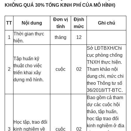
KHÔNG QUÁ 30% TỔNG KINH PHÍ CỦA MÔ HÌNH)
Đơn vị
Định
TT
Nội dung
Ghi chú
tính
mức
Thời gian thực
1
tháng
12
hiện.
Sở LĐTBXH/Chi
cục phòng chống
Tập huấn kỹ
TNXH thực hiện.
thuật cho việc
2
cuộc
02
Tham khảo nội
triển khai xây
dung chi, mức chi
dựng mô hình.
theo Thông tư số
36/2018/TT-BTC.
Bao gồm cả tham
dự các cuộc hội
th
ả
o, tập huấn,
học tập trao đổi
Học tập, trao đổi
kinh nghiệm ở địa
3
kinh nghiệm về
cuộc
02