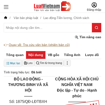
Đăng nhập
Văn bản pháp luật
Lao động-Tiền lương,
Chính sách
Tìm nâng cao
👉
Quay về: Tra cứu văn bản (phiên bản cũ)
Tổng quan
Nội dung
VB gốc
Tiếng Anh
Lược đồ
Lưu
Tìm từ trong trang
Mục lục
Tình trạng hiệu lực:
Đã biết
BỘ LAO ĐỘNG -
CỘNG HÒA XÃ HỘI CHỦ
THƯƠNG BINH VÀ XÃ
NGHĨA VIỆT NAM
HỘI
Độc lập - Tự do - Hạnh
-------
phúc
Số:
1875
/QĐ-LĐTBXH
---------------