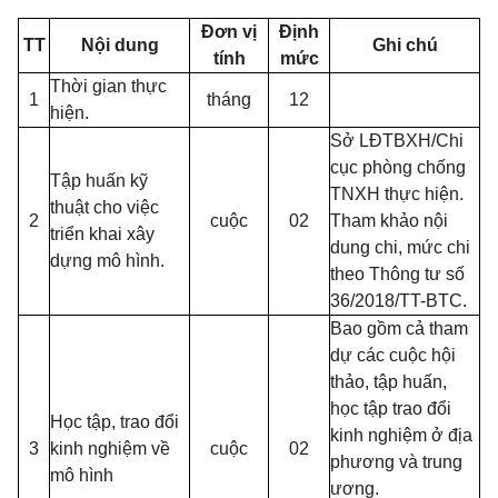
Đơn vị
Định
TT
Nội dung
Ghi chú
tính
mức
Thời gian thực
1
tháng
12
hiện.
Sở LĐTBXH/Chi
cục phòng chống
Tập huấn kỹ
TNXH thực hiện.
thuật cho việc
2
cuộc
02
Tham khảo nội
triển khai xây
dung chi, mức chi
dựng mô hình.
theo Thông tư số
36/2018/TT-BTC.
Bao gồm cả tham
dự các cuộc hội
thảo, tập huấn,
học tập trao đổi
Học tập, trao đổi
kinh nghiệm ở địa
3
kinh nghiệm về
cuộc
02
phương và trung
mô hình
ương.