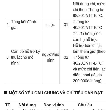
Nội dung chi, mức
chi theo Thông tư
98/2017/TT-BTC.
Tổng kết đánh
Thông tư
4
cuộc
01
giá
40/2017/TT-BTC
Tối đa hỗ trợ 02
cán bộ hỗ trợ.
Hỗ trợ tiền đi lại,
Cán bộ hỗ trợ kỹ
làm thêm giờ (theo
người/mô
5
thuật cho mô
02
Thông tư
hình
hình.
40/2017/TT-BTC)
và mức chi liên lạc
điện thoại (tối đa
200.000đ/tháng).
III. MỘT SỐ YÊU CẦU CHUNG VÀ CHỈ TIÊU CẦN ĐẠT
TT
Nội dung
Đơn vị tính
Chỉ tiêu