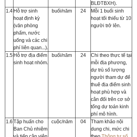
BLĐTBXH).
1.4
Hỗ trợ sinh
buổi/năm
24
Mỗi 1 buổi sinh
hoạt định kỳ
hoạt tối thiểu từ 10
(văn phòng
người trở lên.
phẩm, nước
uống và các chi
phí liên quan...).
1.5
Hỗ trợ địa điểm
buổi/năm
24
Chi theo thực tế tại
sinh hoạt nhóm.
mỗi địa phương,
dự trù số lượng
người tham dự để
thuê địa điểm sinh
hoạt phù hợp và
cân đối trên cơ sở
tổng dự toán kinh
phí mô h
ì
nh.
1.6
Tập huấn cho
cuộc/năm
04
Tham khảo nội
Ban Chủ nhiệm
dung chi, mức chi
và tiếp cận viên
theo
Thông tư số