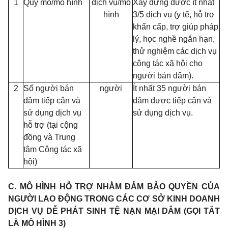
1
Quy mô/mô hình
dịch vụ/mô
Xây dựng được ít nhất
hình
3/5 dịch vụ (y tế, hỗ trợ
khẩn cấp, trợ giúp pháp
lý, học nghề ngắn hạn,
thử nghiệm các dịch vụ
công tác xã hội cho
người bán dâm).
2
Số người bán
người
Ít nhất 35 người bán
dâm tiếp cận và
dâm được tiếp cận và
sử dụn
g
dịch vụ
sử dụng dịch vụ.
hỗ trợ (tại cộng
đồng và Trung
tâm Công tác xã
hội)
C. MÔ HÌNH HỖ TRỢ NHẰM ĐẢM BẢO QUYỀN CỦA
NGƯỜI LAO ĐỘNG TRONG CÁC CƠ SỞ KINH DOANH
DỊCH VỤ DỄ PHÁT SINH TỆ NẠN MẠI DÂM (GỌI TẮT
LÀ MÔ HÌNH 3)