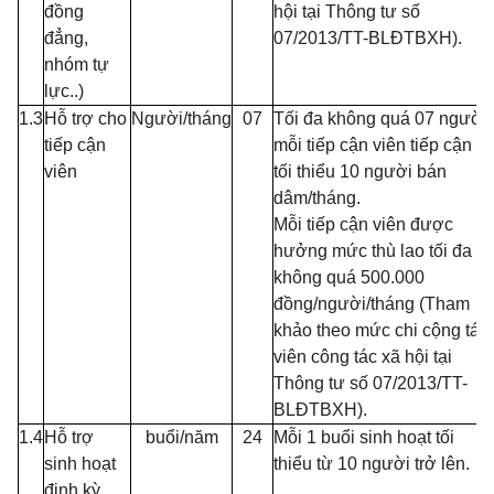
đồng
hội tại Thông tư số
đẳng,
07/2013/TT-BLĐTBXH).
nhóm tự
lực..)
1.3
Hỗ trợ cho
Người/tháng
07
Tối đa không quá 07 người,
tiếp cận
mỗi tiếp cận viên tiếp cận
viên
tối thiểu 10 người bán
dâm/tháng.
Mỗi tiếp cận viên được
hưởng mức thù lao tối đa
không quá 500.000
đồng/người/tháng (Tham
khảo theo mức chi cộng tác
viên công tác xã hội tại
Thông tư số 07/2013/TT-
BLĐTBXH).
1.4
Hỗ trợ
buổi/năm
24
Mỗi 1 buổi sinh hoạt tối
sinh hoạt
thiểu từ 10 người trở lên.
định kỳ