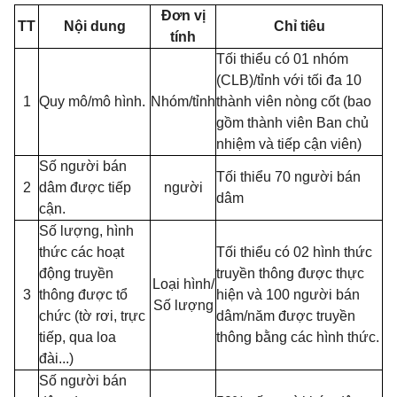
Đơn vị
TT
Nội dung
Chỉ tiêu
tính
Tối thiểu có 01 nhóm
(CLB)/tỉnh với tối đa 10
1
Quy mô/mô hình.
Nhóm/tỉnh
thành viên nòng cốt (bao
gồm thành viên Ban chủ
nhiệm và tiếp cận viên)
Số người bán
Tối thiểu 70 người bán
2
dâm được tiếp
người
dâm
cận.
Số lượng, hình
thức các hoạt
Tối thiểu có 02 hình thức
động truyền
truyền thông được thực
Loại hình/
3
thông được tổ
hiện và 100 người bán
Số lượng
chức (tờ rơi, trực
dâm/năm được truyền
tiếp, qua loa
thông bằng các hình thức.
đài...)
Số người bán