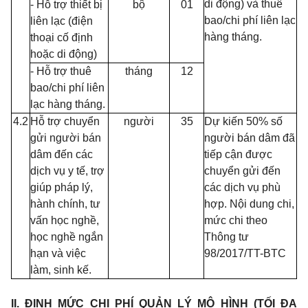
d
i động) và thuê
- Hỗ trợ thiết bị
bộ
01
bao/chi phí liên lạc
liên lạc (điện
hàng tháng.
thoại cố định
hoặc di động)
- Hỗ trợ thuê
tháng
12
bao/chi ph
í
liên
lạc hàng tháng.
4.2
Hỗ trợ chuy
ể
n
người
35
Dự kiến 50% số
gửi người bán
người bán dâm đã
dâm đến các
tiếp cận được
dịch vụ y tế, trợ
chuyển gửi đến
giúp pháp lý,
các dịch vụ phù
hành chính, tư
hợp. Nội dung chi,
vấn học nghề,
mức chi theo
học nghề ngắn
Thông tư
hạn và việc
98/2017/TT-BTC
làm, sinh kế.
II. ĐỊNH MỨC CHI PHÍ QUẢN LÝ MÔ HÌNH (TỐI ĐA