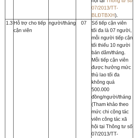
hội tại
Thông tư số
07/2013/TT-
BLĐTBXH
).
1.3
Hỗ trợ cho tiếp
người/tháng
07
Số tiếp cận viên
cận viên
tối đa là 07 người,
mỗi người tiếp cận
tối thiểu 10 người
bán dâm/tháng.
Mỗi tiếp cận viên
được hưởng mức
thù lao tối đa
không quá
500.000
đồng/người/tháng
(Tham khảo theo
mức chi cộng tác
viên công tác xã
hội tại Thông tư số
07/2013/TT-