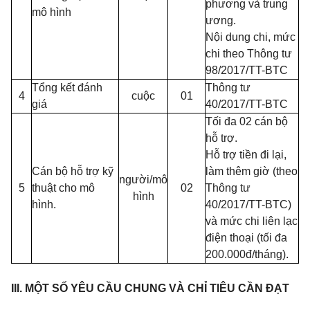
phương và trung
mô hình
ương.
Nội dung chi, mức
chi theo Thông tư
98/2017/TT-BTC
Tổng kết đánh
Thông tư
4
cuộc
01
giá
40/2017/TT-BTC
Tối đa 02 cán bộ
hỗ trợ.
Hỗ trợ tiền đi lại,
Cán bộ hỗ trợ kỹ
làm thêm giờ (theo
người/mô
5
thuật cho mô
02
Thông tư
hình
hình.
40/2017/TT-BTC)
v
à
mức chi liên lạc
điện thoại (tối đa
200.000đ/tháng).
III. MỘT SỐ YÊU CẦU CHUNG VÀ CHỈ TIÊU CẦN ĐẠT