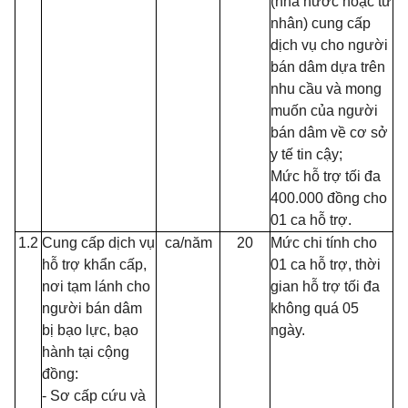
(nhà nước hoặc tư
nhân) cung cấp
dịch vụ cho người
bán dâm dựa trên
nhu cầu và mong
muốn của người
bán dâm về cơ sở
y tế tin cậy;
Mức hỗ trợ tối đa
400.000 đồng cho
01 ca hỗ trợ.
1.2
Cung cấp dịch vụ
ca/năm
20
Mức chi tính cho
hỗ trợ khẩn cấp,
01 ca hỗ trợ, thời
n
ơ
i tạm l
á
nh cho
gian hỗ trợ tối đa
người bán dâm
không quá 05
bị bạo lực, bạo
ngày.
hành tại cộng
đồng:
- Sơ cấp cứu và