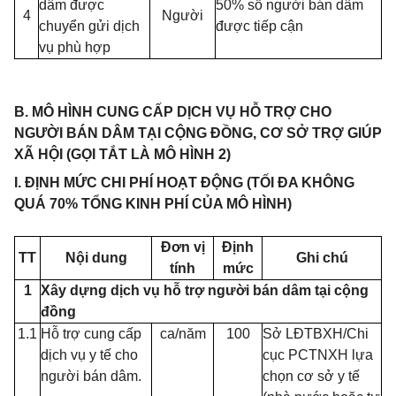
dâm được
50% số người bán dâm
4
Người
chuyển gửi dịch
được tiếp cận
vụ phù hợp
B. MÔ HÌNH CUNG CẤP DỊCH VỤ HỖ TRỢ CHO
NGƯỜI BÁN DÂM TẠI CỘNG ĐỒNG, CƠ SỞ TRỢ GIÚP
XÃ HỘI (GỌI TẮT LÀ MÔ HÌNH 2)
I. ĐỊNH MỨC CHI PHÍ HOẠT ĐỘNG (TỐI ĐA KHÔNG
QUÁ 70% TỔNG KINH PHÍ CỦA MÔ HÌNH)
Đơn vị
Đ
ị
nh
TT
Nội dung
Ghi chú
tính
mức
1
Xây dựng dịch vụ hỗ trợ người bán dâm tại cộng
đồng
1.1
Hỗ trợ cung cấp
ca/năm
100
Sở LĐTBXH/Chi
dịch vụ y tế cho
cục PCTNXH lựa
người bán dâm.
chọn cơ sở y tế