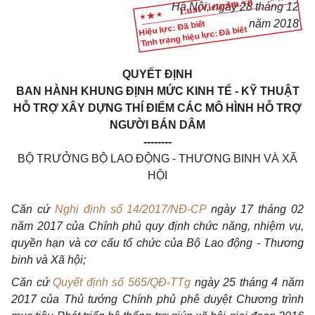
Hà Nội, ngày
28
tháng
12
năm
2018
Hiệu lực: Đã biết
Tình trạng hiệu lực: Đã biết
QUYẾT ĐỊNH
BAN HÀNH KHUNG ĐỊNH MỨC KINH TẾ - KỸ THUẬT
HỖ TRỢ XÂY DỰNG THÍ ĐIỂM CÁC MÔ HÌNH HỖ TRỢ
NGƯỜI BÁN DÂM
--------
BỘ TRƯỞNG BỘ LAO ĐỘNG - THƯƠNG BINH VÀ XÃ
HỘI
Căn cứ
Nghị định số 14/2017/NĐ-CP
ngày 17 tháng 02
năm 2017 của Chính phủ quy định chức năng, nhiệm vụ,
quyền hạn và cơ cấu tổ chức của Bộ Lao động - Thương
binh và Xã hội;
Căn cứ
Quyết định số 565/QĐ-TTg
ngày 25 tháng 4 năm
2017 của Thủ tướng Chính phủ phê duyệt Chương trình