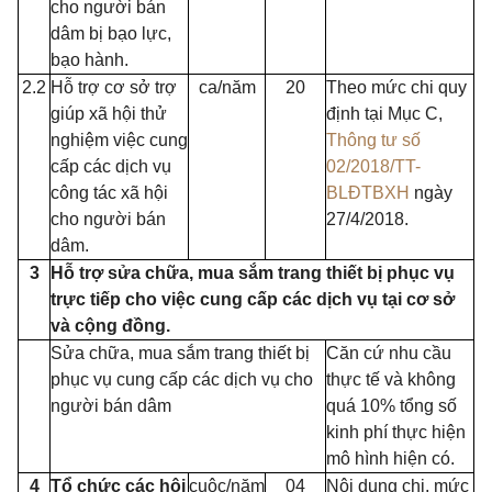
cho người bán
dâm bị bạo lực,
bạo hành.
2.2
Hỗ trợ cơ sở trợ
ca/năm
20
Theo mức chi quy
giúp xã hội thử
định tại Mục C,
nghiệm việc cung
Thông tư số
cấp các dịch vụ
02/2018/TT-
công tác xã hội
BLĐTBXH
ngày
cho người bán
27/4/2018.
dâm.
3
Hỗ trợ sửa chữa, mua sắm trang thiết bị phục vụ
trực tiếp cho việc cung cấp các dịch vụ tại cơ sở
và cộng đồng.
Sửa chữa, mua sắm trang thiết bị
Căn cứ nhu cầu
phục vụ cung cấp các dịch vụ cho
thực tế và không
người bán dâm
quá 10% tổng số
kinh phí thực hiện
mô hình hiện có.
4
Tổ chức các hội
cuộc/năm
04
Nội dung chi, mức