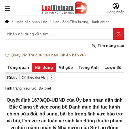
Đăng nhập
Văn bản pháp luật
Lao động-Tiền lương,
Hành chính
Tìm nâng cao
👉
Quay về: Tra cứu văn bản (phiên bản cũ)
Tổng quan
Nội dung
VB gốc
Tiếng Anh
Lược đồ
Lưu
Theo dõi VB
Tình trạng hiệu lực:
Đã biết
Quyết định 1670/QĐ-UBND của Ủy ban nhân dân tỉnh
Bắc Giang về việc công bố Danh mục thủ tục hành
chính sửa đổi, bổ sung, bãi bỏ trong lĩnh vực bảo trợ
xã hội, lĩnh vực an toàn vệ sinh lao động thuộc phạm
vi chức năng quản lý Nhà nước của Sở Lao động