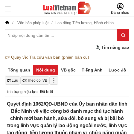
Đăng nhập
Văn bản pháp luật
Lao động-Tiền lương,
Hành chính
Tìm nâng cao
👉
Quay về: Tra cứu văn bản (phiên bản cũ)
Tổng quan
Nội dung
VB gốc
Tiếng Anh
Lược đồ
Lưu
Theo dõi VB
Tình trạng hiệu lực:
Đã biết
Quyết định 1062/QĐ-UBND của Ủy ban nhân dân tỉnh
Bắc Ninh về việc công bố danh mục thủ tục hành
chính mới ban hành, sửa đổi, bổ sung và bị bãi bỏ
trong lĩnh vực quản lý lao động ngoài nước, lĩnh vực
lao động, tiền lương thuộc phạm vi, chức năng quản