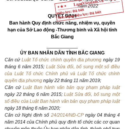
năm 20
2
2
Hiệu lực: Đã biết
Tình trạng hiệu lực: Đã biết
QUYẾT ĐỊNH
Ban hành Quy định chức năng, nhiệm vụ, quyền
hạn của Sở Lao động -Thương binh và Xã hội tỉnh
Bắc Giang
____________
ỦY BAN NHÂN DÂN TỈNH BẮC GIANG
Căn cứ
Luật Tổ chức chính quyền địa phương
ngày 19
tháng 6 năm 2015;
Luật Sửa đổi, bổ sung một số điều
của Luật Tổ chức Chính phủ và Luật Tổ chức chính
quyền địa phương
ngày 22 tháng 11 năm 2019;
Căn cứ
Luật Ban hành văn bản quy phạm pháp luật
ngày 22 tháng 6 năm 2015;
Luật Sửa đổi, bổ sung một
số điều của Luật Ban hành văn bản quy phạm pháp luật
ngày 18 tháng 6 năm 2020;
Căn cứ Nghị định số
24/2014/NĐ-CP
ngày 04 tháng 4
năm 2014 của Chính phủ quy định tổ chức các cơ quan
chuyên môn thuộc Ủy ban nhân dân tỉnh, thành phố trực