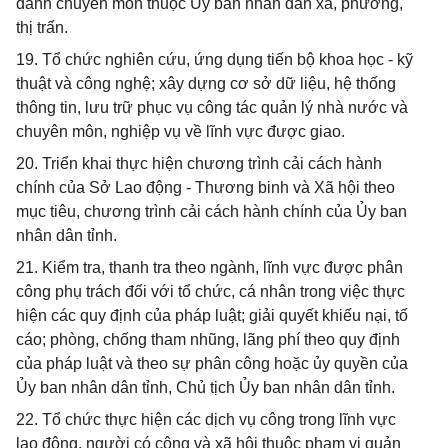
danh chuyên môn thuộc Ủy ban nhân dân xã, phường,
thị trấn.
19. Tổ chức nghiên cứu, ứng dụng tiến bộ khoa học - kỹ
thuật và công nghệ; xây dựng cơ sở dữ liệu, hệ thống
thông tin, lưu trữ phục vụ công tác quản lý nhà nước và
chuyên môn, nghiệp vụ về lĩnh vực được giao.
20. Triển khai thực hiện chương trình cải cách hành
chính của Sở Lao động - Thương binh và Xã hội theo
mục tiêu, chương trình cải cách hành chính của Ủy ban
nhân dân tỉnh.
21. Kiểm tra, thanh tra theo ngành, lĩnh vực được phân
công phụ trách đối với tổ chức, cá nhân trong việc thực
hiện các quy định của pháp luật; giải quyết khiếu nại, tố
cáo; phòng, chống tham nhũng, lãng phí theo quy định
của pháp luật và theo sự phân công hoặc ủy quyền của
Ủy ban nhân dân tỉnh, Chủ tịch Ủy ban nhân dân tỉnh.
22. Tổ chức thực hiện các dịch vụ công trong lĩnh vực
lao động, người có công và xã hội thuộc phạm vi quản