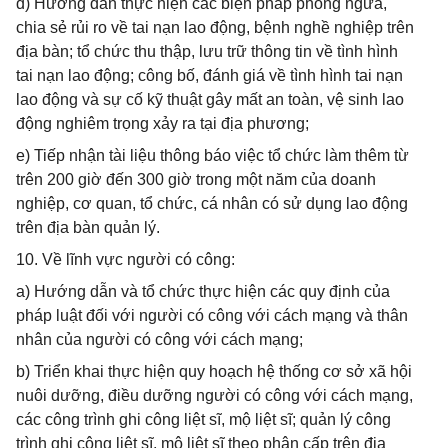
đ) Hướng dẫn thực hiện các biện pháp phòng ngừa,
chia sẻ rủi ro về tai nạn lao động, bệnh nghề nghiệp trên
địa bàn; tổ chức thu thập, lưu trữ thông tin về tình hình
tai nạn lao động; công bố, đánh giá về tình hình tai nạn
lao động và sự cố kỹ thuật gây mất an toàn, vệ sinh lao
động nghiêm trọng xảy ra tại địa phương;
e) Tiếp nhận tài liệu thông báo việc tổ chức làm thêm từ
trên 200 giờ đến 300 giờ trong một năm của doanh
nghiệp, cơ quan, tổ chức, cá nhân có sử dụng lao động
trên địa bàn quản lý.
10. Về lĩnh vực người có công:
a) Hướng dẫn và tổ chức thực hiện các quy định của
pháp luật đối với người có công với cách mạng và thân
nhân của người có công với cách mạng;
b) Triển khai thực hiện quy hoạch hệ thống cơ sở xã hội
nuôi dưỡng, điều dưỡng người có công với cách mạng,
các công trình ghi công liệt sĩ, mộ liệt sĩ; quản lý công
trình ghi công liệt sĩ, mộ liệt sĩ theo phân cấp trên địa