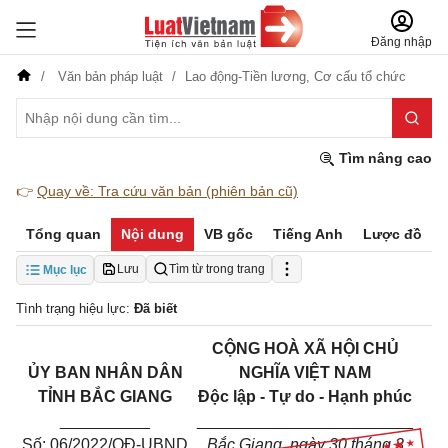
Đăng nhập
Văn bản pháp luật
Lao động-Tiền lương,
Cơ cấu tổ chức
Tìm nâng cao
👉
Quay về: Tra cứu văn bản (phiên bản cũ)
Tổng quan
Nội dung
VB gốc
Tiếng Anh
Lược đồ
Lưu
Tìm từ trong trang
Mục lục
Tình trạng hiệu lực:
Đã biết
CỘNG HOÀ XÃ HỘI CHỦ
ỦY BAN NHÂN DÂN
NGHĨA VIỆT NAM
TỈNH BẮC GIANG
Độc lập - Tự do - Hạnh phúc
__________
________________________
Số: 06/20
22
/QĐ-UBND
Bắc Giang, ngày 30 tháng 3