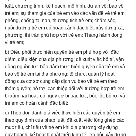
luật, chương trình, kế hoạch, mô hình, dự án về: bảo vệ
trẻ em; sự tham gia của trẻ em vào các vấn đề về trẻ em;
phòng, chống tai nạn, thương tích trẻ em; chăm sóc,
nuôi dưỡng trẻ em có hoàn cảnh đặc biệt; xây dựng xã,
phường, thị trấn phù hợp với trẻ em; Tháng hành động
vì trẻ em;
b) Điều phối thực hiện quyền trẻ em phù hợp với đặc
điểm, điều kiện của địa phương; đề xuất việc bố trí, vận
động nguồn lực bảo đảm thực hiện quyền của trẻ em và
bảo vệ trẻ em tại địa phương; tổ chức, quản lý hoạt
động của cơ sở cung cấp dịch vụ bảo vệ trẻ em theo
thẩm quyền; hỗ trợ, can thiệp đối với trường hợp trẻ em
bị xâm hại hoặc có nguy cơ bị bạo lực, bóc lột, bỏ rơi và
trẻ em có hoàn cảnh đặc biệt;
c) Theo dõi, đánh giá việc thực hiện các quyền trẻ em
theo quy định của pháp luật; đề xuất việc lồng ghép các
mục tiêu, chỉ tiêu về trẻ em khi địa phương xây dựng
quy hoạch, kế hoạch phát triển kinh tế - xã hội; xây dựng