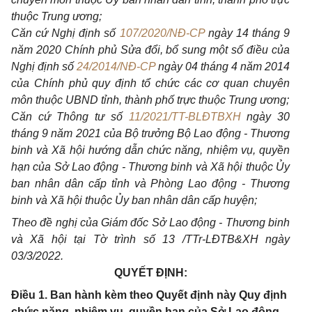
thuộc Trung ương;
Căn cứ Nghị định số
107/2020/NĐ-CP
ngày 14 tháng 9
năm 2020 Chính phủ Sửa đổi, bổ sung một số điều của
Nghị định số
24/2014/NĐ-CP
ngày 04 tháng 4 năm 2014
của Chính phủ quy định tổ chức các cơ quan chuyên
môn thuộc UBND tỉnh, thành phố trực thuộc Trung ương;
Căn cứ Thông tư số
11/2021/TT-BLĐTBXH
ngày 30
tháng 9 năm 2021 của Bộ trưởng Bộ Lao động - Thương
binh và Xã hội hướng dẫn chức năng, nhiệm vụ, quyền
hạn của Sở Lao động - Thương binh và Xã hội thuộc Ủy
ban nhân dân cấp tỉnh và Phòng Lao động - Thương
binh và Xã hội thuộc Ủy ban nhân dân cấp huyện;
Theo đề nghị của Giám đốc Sở Lao động - Thương binh
và Xã hội tại Tờ trình số 13 /TTr-LĐTB&XH ngày
03
/
3/20
2
2.
QUYẾT ĐỊNH:
Điều 1. Ban hành kèm theo Quyết định này Quy định
chức năng, nhiệm vụ, quyền hạn của Sở Lao động -