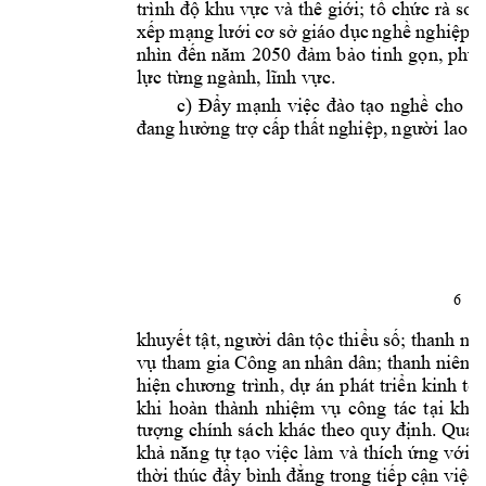
trình 
độ
khu 
vực
và 
thế
giới;
tổ
chức
rà 
soát
xếp
mạng
lưới
cơ
sở
giáo 
dục
nghề
nghiệp
t
nhìn 
đến
năm
2050 
đảm
bảo
tinh 
gọn,
phù 
lực
từng
 ngành, 
lĩnh
vực.
c) 
Đẩy
mạnh
việc
đào
tạo
nghề
cho 
la
đang
hưởng
trợ
cấp
thất
nghiệp,
người
 lao 
đ
6
khuyết
tật,
người
 dân 
tộc
thiểu
số;
 thanh 
niê
vụ
 tham 
gia 
Công an 
nhân dân; 
thanh niên 
t
hiện
chương
trình, 
dự
án 
phát 
triển
kinh 
tế
khi 
hoàn 
thành 
nhiệm
vụ
công 
tác 
tại
khu 
tượng
chính 
sách 
khác 
theo 
quy 
định.
 Qua 
khả
năng
tự
tạo
việc
làm 
và 
thích 
ứng
với
y
thời
 thúc 
đẩy
 bình 
đẳng
 trong 
tiếp
cận
việc
 