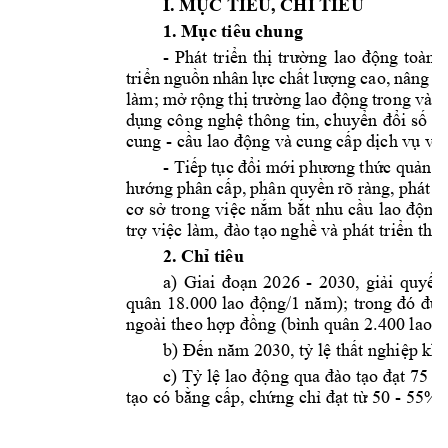
I. 
MỤC
 TIÊU, 
CHỈ
 TIÊU
1. 
Mục
 tiêu chung
- 
Phát 
triển
thị
trường
lao 
động
toàn 
triển
nguồn
nhân 
lực
chất
lượng
cao, 
nâng 
c
làm; 
mở
rộng
thị
trường
lao 
động
trong 
và 
n
dụng
công 
nghệ
thông 
tin, 
chuyển
đổi
số
tr
cung - 
cầu
 lao 
động
 và cung 
cấp
dịch
vụ
vi
- 
Tiếp
tục
đổi
mới
phương
thức
quản
l
hướng
phân 
cấp,
phân 
quyền
rõ 
ràng, 
phát 
h
cơ
sở
trong 
việc
nắm
bắt
nhu 
cầu
lao 
động,
trợ
việc
 làm, 
đào
tạo
nghề
 và phát 
triển
thị
2. 
Chỉ
 tiêu
a) 
Giai 
đoạn
2026 
- 
2030, 
giải
quyết
quân 
18.000 
lao 
động/1
năm
); 
trong 
đó
đư
ngoài theo 
hợp
đồng
 (bình quân 2.400 lao 
đ
b) 
Đến
năm
 2030, 
tỷ
lệ
thất
nghiệp
 khu
c) 
Tỷ
lệ
lao 
động
qua 
đào
tạo
đạt
75 
- 
tạo
 có 
bằng
cấp,
chứng
chỉ
đạt
từ
 50 - 55%.