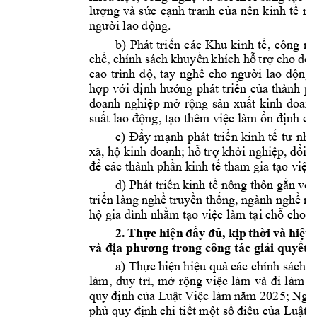
lượng
và 
sức
cạnh
tranh 
của
nền
kinh 
tế
n
người
 lao 
động.
b) 
Phát 
triển
các 
Khu 
kinh 
tế,
công 
ng
chế,
chính 
sách 
khuyến
khích 
hỗ
trợ
cho 
doa
cao 
trình 
độ,
tay 
nghề
cho 
người
lao 
động
hợp
với
định
hướng
phát 
triển
của
thành 
p
doanh 
nghiệp
mở
rộng
sản
xuất
kinh 
doanh
suất
 lao 
động,
tạo
 thêm 
việc
 làm 
ổn
định
 ch
c) 
Đẩy
mạnh
phát 
triển
kinh 
tế
tư
nhâ
xã, 
hộ
kinh doanh; 
hỗ
trợ
khởi
nghiệp,
đổi
m
để
 các thành 
phần
 kinh 
tế
 tham gia 
tạo
việc
d) Phát 
triển
kinh 
tế
 nông thôn 
gắn
với
triển
 làng 
nghề
truyền
thống,
ngành 
nghề
nô
hộ
 gia 
đình
nhằm
tạo
việc
 làm 
tại
chỗ
 cho l
2. 
Thực
hiện
đầy
đủ,
kịp
thời
và 
hiệu
và 
địa
phương
 trong công tác 
giải
quyết
a) 
Thực
hiện
hiệu
quả
các chính 
sách tí
làm, 
duy 
trì, 
mở
rộng
việc
làm 
và 
đi
làm 
v
quy 
định
của
Luật
Việc
 làm 
năm
 2025; 
Ngh
phủ
 quy 
định
chi 
tiết
một
số
điều
của
Luật
V