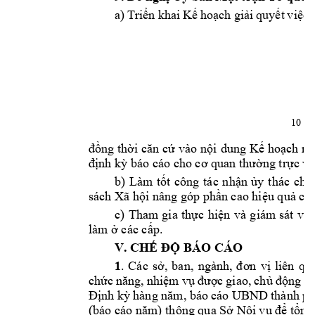
a) 
Triển
khai 
Kế
hoạch
giải
quyết
việc
10
đồng
thời
căn
cứ
vào 
nội
dung 
Kế
hoạch
 nà
định
kỳ
 báo cáo cho 
cơ
 quan 
thường
trực
về
b) 
Làm 
tốt
công 
tác 
nhận
ủy
thác 
cho
sách Xã 
hội
 nâng góp 
phần
 cao 
hiệu
quả
 ch
c) 
Tham 
gia 
thực
hiện
và 
giám 
sát 
việ
làm 
ở
 các 
cấp.
V. 
CHẾ
ĐỘ
 BÁO CÁO
1
. 
Các 
sở,
ban, 
ngành, 
đơn
vị
liên 
qu
chức
năng,
nhiệm
vụ
được
giao, 
chủ
động
xâ
Định
kỳ
hàng 
năm,
 báo 
cáo UBND 
thành 
p
(báo cáo 
năm)
 thông qua 
Sở
Nội
vụ
để
tổng