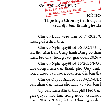
S
ố
: 
33
0 
/
KH
-U
BN
D
Hiệu lực: Đã biết
Tình trạng hiệu lực: Đã biết
KẾ
HOẠ
Thực
hiện
Chương
 trình 
việc
 làm
trên 
địa
 bàn thành 
phố
Huế,
Căn
cứ
Luật
Việc
làm 
số
74/2025/QH
hướng
dẫn
 thi hành;
Căn
cứ
Nghị
quyết
số
06-NQ/TU 
ngà
lần
thứ
năm
Ban 
Chấp
 hành 
Đảng
bộ
 thành 
nhân 
lực
chất
lượng
 cao, giai 
đoạn
 2026 - 2
Căn
cứ
Nghị
quyết
số
15/2026/NQ-
Hội
đồng
nhân 
dân 
thành 
phố
Quy 
định
c
trong 
nước
 và 
nước
 ngoài trên 
địa
 bàn thành
Căn
cứ
Quyết
định
số
3888/QĐ-UBN
ban nhân dân thành 
phố
Huế
về
việc
 ban hà
Ủy
 ban 
nhân dân thành 
phố
Huế
 ban 
h
giải
quyết
việc
làm 
trong 
nước
và 
nước
ng
đoạn
 2026 - 2030 
(viết
tắt
Chương
 trình 
việ