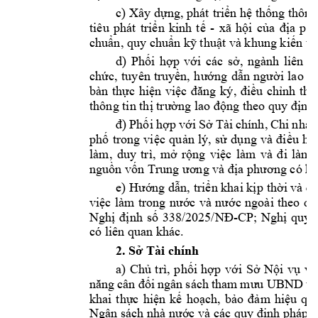
c) Xây 
dựng,
 phát 
triển
hệ
thống
 thông
tiêu 
phát 
triển
kinh 
tế
- 
xã 
hội
của
địa
ph
chuẩn,
 quy 
chuẩn
kỹ
thuật
 và khung 
kiến
 tr
d) 
Phối
hợp
với
các 
sở,
ngành 
liên 
q
chức,
tuyên 
truyền,
hướng
dẫn
người
lao 
đ
bàn 
thực
hiện
việc
đăng
ký, 
điều
chỉnh
thô
thông tin 
thị
trường
 lao 
động
 theo quy 
định.
đ)
Phối
hợp
với
Sở
 Tài 
chính, 
Chi 
nhán
phố
trong 
việc
quản
lý, 
sử
dụng
và 
điều
hà
làm, 
duy 
trì, 
mở
rộng
việc
làm 
và 
đi
làm 
nguồn
vốn
 Trung 
ương
 và 
địa
phương
 có 
hi
e) 
Hướng
dẫn,
triển
 khai 
kịp
thời
 và 
đ
việc
làm 
trong 
nước
và 
nước
ngoài 
theo 
qu
Nghị
định
số
338/2025/NĐ-CP;
Nghị
quyế
có liên quan khác.
2. 
Sở
 Tài chính
a) 
Chủ
trì, 
phối
hợp
với
Sở
Nội
vụ
và
năng
cân 
đối
ngân 
sách 
tham 
mưu
UBND 
th
khai 
thực
hiện
kế
hoạch,
bảo
đảm
hiệu
quả
Ngân sách nhà 
nước
 và các quy 
định
 pháp 
l