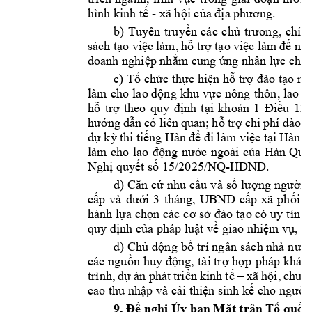
hình kinh 
tế
 - xã 
hội
của
địa
phương.
b) 
Tuyên 
truyền
các 
chủ
trương,
chính
sách 
tạo
việc
làm, 
hỗ
trợ
tạo
việc
 làm 
để
ng
doanh 
nghiệp
nhằm
 cung 
ứng
 nhân 
lực
 cho 
c) 
Tổ
chức
thực
hiện
hỗ
trợ
đào
tạo
ng
làm 
cho 
lao 
động
khu 
vực
nông 
thôn, 
lao 
đ
hỗ
trợ
theo 
quy 
định
tại
khoản
1 
Điều
12 
hướng
dẫn
có liên 
quan; 
hỗ
trợ
chi 
phí 
đào
t
dự
kỳ
thi 
tiếng
 Hàn 
để
đi
làm 
việc
tại
 Hàn 
Q
làm 
cho 
lao 
động
nước
ngoài 
của
Hàn 
Quố
Nghị
quyết
số
 15
/2025/NQ-HĐND.
d) 
Căn
cứ
nhu 
cầu
và 
số
lượng
người
cấp
và 
dưới
3 
tháng, 
UBND 
cấp
xã 
phối
h
hành 
lựa
chọn
các 
cơ
sở
đào
tạo
 có 
uy 
tín 
đ
quy 
định
của
 pháp 
luật
về
 giao 
nhiệm
vụ,
đặ
đ)
Chủ
động
bố
trí ngân 
sách nhà 
nướ
các 
nguồn
huy 
động,
tài 
trợ
hợp
pháp khác,
trình, 
dự
án 
phát 
triển
kinh 
tế
– 
xã 
hội,
chươ
cao thu 
nhập
 và 
cải
thiện
 sinh 
kế
 cho 
người
9. 
Đề
nghị
Ủy
 ban 
Mặt
trận
Tổ
quốc