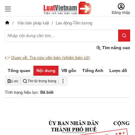
Đăng nhập
Văn bản pháp luật
Lao động-Tiền lương
Tìm nâng cao
👉
Quay về: Tra cứu văn bản (phiên bản cũ)
Tổng quan
Nội dung
VB gốc
Tiếng Anh
Lược đồ
Lưu
Tìm từ trong trang
Tình trạng hiệu lực:
Đã biết
Ủ
Y
 B
AN
 N
HÂ
N 
DÂ
N
C
Ộ
NG
 
TH
ÀN
H 
PH
Ố
H
U
Ế