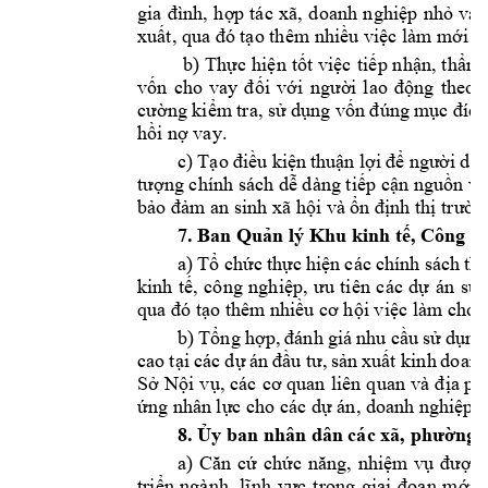
gia 
đình,
hợp
tác 
xã, 
doanh 
nghiệp
nhỏ
và 
xuất,
 qua 
đó
tạo
 thêm 
nhiều
việc
 làm 
mới
 v
 b) 
Thực
hiện
tốt
việc
tiếp
nhận,
thẩm
vốn
cho 
vay 
đối
với
người
lao 
động
theo 
cường
kiểm
tra, 
sử
dụng
vốn
đúng
mục
đích
hồi
nợ
 vay.
c) 
Tạo
điều
kiện
thuận
lợi
để
người
dân
tượng
 chính sách 
dễ
 dàng 
tiếp
cận
nguồn
vố
bảo
đảm
 an sinh xã 
hội
 và 
ổn
định
thị
trườn
7. Ban 
Quản
 lý Khu kinh 
tế,
 Công 
n
a) 
Tổ
chức
thực
hiện
các 
chính sách 
thu
kinh 
tế,
công 
nghiệp
, 
ưu
tiên 
các 
dự
án 
sử
qua 
đó
tạo
 thêm 
nhiều
cơ
hội
việc
 làm cho 
b) 
T
ổng
hợp
, 
đánh
giá 
nhu 
cầu
sử
dụng
cao 
tại
các 
dự
án 
đầu
tư
, 
sản
xuất
 kinh 
doanh
Sở
Nội
vụ,
 các 
cơ
 quan 
liên 
quan 
và 
địa
ph
ứng
 nhân 
lực
 cho các 
dự
 án, doanh 
nghiệp
 
8. 
Ủy
 ban nhân dân các xã, 
phường
a) 
Căn
cứ
chức
năng,
nhiệm
vụ
được
triển
ngành, 
lĩnh
vực
trong 
giai 
đoạn
mới