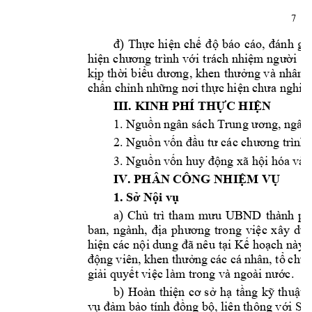
7
đ)
Thực
hiện
chế
độ
báo 
cáo, 
đánh
giá
hiện
chương
trình 
với
trách 
nhiệm
người
đ
kịp
thời
biểu
dương,
khen 
thưởng
 và 
nhân 
chấn
chỉnh
những
nơi
thực
hiện
chưa
 nghiê
III. KINH PHÍ 
THỰC
HIỆN
1. 
Nguồn
 ngân sách Trung 
ương,
 ngân
2. 
Nguồn
vốn
đầu
tư
 các 
chương
 trình,
3. 
Nguồn
vốn
 huy 
động
 xã 
hội
 hóa và 
IV. PHÂN CÔNG 
NHIỆM
VỤ
1. 
Sở
Nội
vụ
a) 
Chủ
trì 
tham 
mưu
UBND 
thành 
ph
ban, 
ngành, 
địa
phương
trong 
việc
xây 
dự
hiện
 các 
nội
 dung 
đã
 nêu 
tại
Kế
hoạch
 này; 
động
viên, 
khen 
thưởng
các cá 
nhân, 
tổ
chứ
giải
quyết
việc
 làm trong và ngoài 
nước.
b) 
Hoàn 
thiện
cơ
sở
hạ
tầng
kỹ
thuật,
vụ
đảm
bảo
 tính 
đồng
bộ,
 liên thông 
với
 Sà