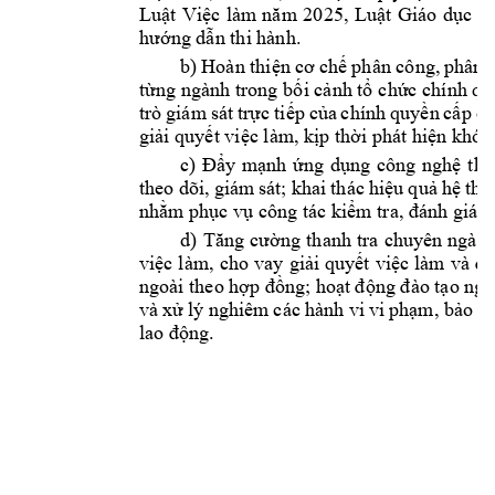
Luật
Việc
làm 
năm
2025, 
Luật
Giáo 
dục
n
hướng
dẫn
 thi hành.
b) 
Hoàn 
thiện
cơ
chế
phân công, 
phân 
từng
 ngành trong 
bối
cảnh
tổ
chức
 chính 
qu
trò 
giám 
sát 
trực
tiếp
của
chính 
quyền
cấp
c
giải
quyết
việc
 làm, 
kịp
thời
 phát 
hiện
 khó 
c) 
Đẩy
mạnh
ứng
dụng
công 
nghệ
thô
theo 
dõi, 
giám 
sát; khai 
thác 
hiệu
quả
hệ
thố
nhằm
phục
vụ
 công tác 
kiểm
 tra, 
đánh
 giá, 
d) 
Tăng
cường
thanh 
tra 
chuyên 
ngành
việc
làm, 
cho vay 
giải
quyết
việc
 làm 
và 
đ
ngoài theo 
hợp
đồng;
hoạt
động
đào
tạo
ngh
và 
xử
lý 
nghiêm 
các 
hành vi 
vi 
phạm,
bảo
v
lao 
động.