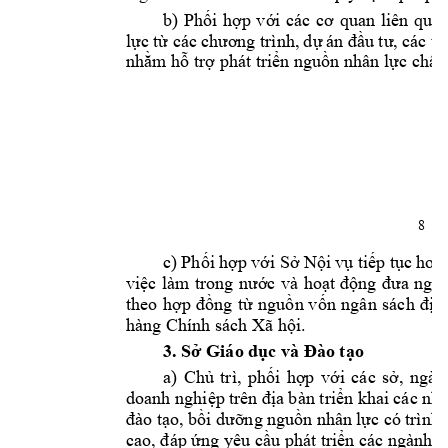
b) 
Phối
hợp
với
các 
cơ
quan 
liên 
quan
lực
từ
 các 
chương
 trình, 
dự
án 
đầu
tư,
các 
tậ
nhằm
hỗ
trợ
 phát 
triển
nguồn
 nhân 
lực
chất
8
c) 
Phối
hợp
với
Sở
Nội
vụ
tiếp
tục
hoà
việc
làm 
trong 
nước
và 
hoạt
động
đưa
ngư
theo 
hợp
đồng
từ
nguồn
vốn
ngân 
sách 
địa
hàng Chính sách Xã 
hội.
3. 
Sở
 Giáo 
dục
 và 
Đào
tạo
a) 
Chủ
trì, 
phối
hợp
với
các 
sở,
ngàn
doanh 
nghiệp
trên 
địa
bàn 
triển
 khai 
các 
nh
đào
tạo,
bồi
dưỡng
nguồn
 nhân 
lực
 có 
trình 
cao, 
đáp
ứng
 yêu 
cầu
 phát 
triển
 các ngành, 