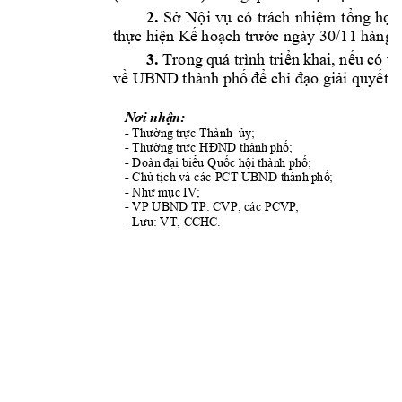
2. 
Sở
Nội
vụ
có 
trách 
nhiệm
tổng
hợp
thực
hiện
Kế
hoạch
trước
 ngày 30/11 hàng 
3. 
Trong 
quá trình 
triển
khai, 
nếu
có 
v
về
 UBND thành 
phố
để
chỉ
đạo
giải
quyết./.
Nơi
 nh
ậ
n:
- 
Thường
trực
 Thành  
ủ
y
;
- 
Thường
trực
HĐND
 t
hà
nh
 p
h
ố
;
- 
Đoàn
đại
biểu
Quốc
hội
thàn
h ph
ố
;
- 
Chủ
tịch
 và các PCT 
UBND t
hà
nh
 p
h
ố
;
- 
Như
mục
IV
;
- 
VP UBND TP: 
CVP, các PC
VP
;
-
Lưu:
 VT, CC
HC
.