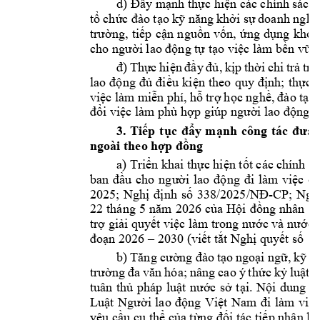
d) 
Đẩy
mạnh
thực
hiện
 các chính 
sách 
tổ
chức
đào
tạo
kỹ
năng
khởi
sự
doanh 
nghi
trường,
tiếp
cận
nguồn
vốn,
ứng
dụng
khoa
cho 
người
 lao 
động
tự
tạo
việc
 làm 
bền
vữn
đ)
Thực
hiện
đầy
đủ,
kịp
thời
chi 
trả
trợ
lao 
động
đủ
điều
kiện
theo 
quy 
định;
thực
việc
làm 
miễn
phí, 
hỗ
trợ
học
nghề,
đào
tạo
đổi
việc
 làm phù 
hợp
 giúp 
người
 lao 
động
3. 
Tiếp
tục
đẩy
mạnh
công 
tác 
đưa
ngoài theo 
hợp
đồng
a) 
Triển
 khai 
thực
hiện
tốt
 các 
chính sá
ban 
đầu
cho 
người
lao 
động
đi
làm 
việc
ở
2025; 
Nghị
định
số
338/2025/NĐ-CP;
Ngh
22 
tháng 
5 
năm
2026 
của
Hội
đồng
 nhân 
dâ
trợ
giải
quyết
việc
 làm t
rong 
nước
 và 
nước
 
đoạn
 2026 – 2030 
(viết
tắt
Nghị
quyết
số
1
b) 
Tăng
cường
đào
tạo
ngoại
ngữ,
kỹ
n
trường
đa
văn
hóa; 
nâng 
cao 
ý 
thức
kỷ
luật,
tuân 
thủ
pháp 
luật
nước
sở
tại.
Nội
dung 
đ
Luật
Người
lao 
động
Việt
Nam 
đi
làm 
việ
yêu 
cầu
cụ
thể
của
từng
đối
 tác 
tiếp
nhận
 la