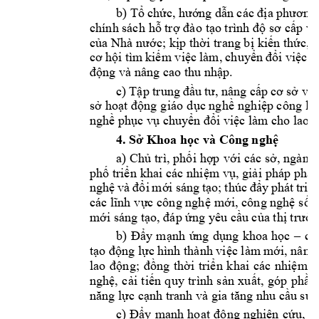
b) 
Tổ
chức,
hướng
dẫn
các 
địa
phương
chính sách 
hỗ
trợ
đào
tạo
 trình 
độ
sơ
cấp
và
của
 Nhà 
nước;
kịp
thời
trang 
bị
kiến
thức,
cơ
hội
 tìm 
kiếm
việc
làm, 
chuyển
đổi
việc
l
động
 và nâng cao thu 
nhập.
c) 
Tập
 trung 
đầu
tư,
nâng 
cấp
cơ
sở
vật
sở
hoạt
động
giáo 
dục
nghề
nghiệp
 công 
lậ
nghề
phục
vụ
chuyển
đổi
việc
 làm cho lao 
4. 
Sở
 Khoa 
học
 và Công 
nghệ
a) 
Chủ
trì, 
phối
hợp
với
 các 
sở,
ngành,
phố
triển
khai 
các 
nhiệm
vụ,
giải
pháp 
phát
nghệ
và 
đổi
mới
sáng 
tạo;
thúc 
đẩy
phát 
triể
các 
lĩnh
vực
công 
nghệ
mới,
công 
nghệ
số,
mới
 sáng 
tạo,
đáp
ứng
 yêu 
cầu
của
thị
trườ
b) 
Đẩy
mạnh
ứng
dụng
khoa 
học
– 
cô
tạo
động
lực
hình thành 
việc
 làm 
mới,
 nâng
lao 
động;
đồng
thời
triển
khai 
các 
nhiệm
v
nghệ,
cải
tiến
quy 
trình 
sản
xuất,
góp 
phần
năng
lực
cạnh
 tranh và gia 
tăng
 nhu 
cầu
sử
c) 
Đẩy
mạnh
hoạt
động
nghiên 
cứu,
c