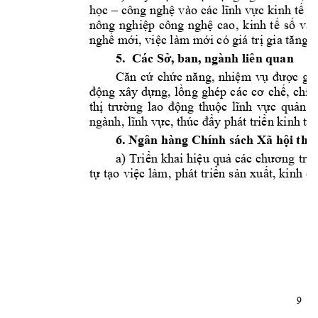
học
 – 
công 
nghệ
vào 
các 
lĩnh
vực
kinh 
tế
- 
nông 
nghiệp
công 
nghệ
cao, 
kinh 
tế
số
và 
nghề
mới,
việc
 làm 
mới
 có giá 
trị
 gia 
tăng
 c
5.  Các 
Sở,
 ban, ngành liên quan
Căn
cứ
chức
năng,
nhiệm
vụ
được
gia
động
xây 
dựng,
lồng
ghép 
các 
cơ
chế,
chín
thị
trường
lao 
động
thuộc
lĩnh
vực
quản
l
ngành, 
lĩnh
vực,
 thúc 
đẩy
 phát 
triển
 kinh 
tế
 
6. Ngân hàng Chính sách Xã 
hội
 thà
a) 
Triển
khai 
hiệu
quả
 các 
chương
trì
tự
tạo
việc
làm, 
phát 
triển
sản
xuất,
kinh 
do
9