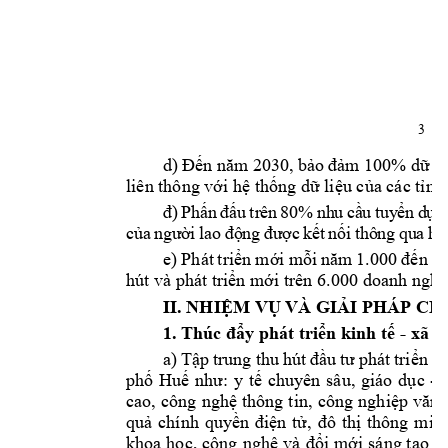
3
d) 
Đến
năm
2030, 
bảo
đảm
 100% 
dữ
li
liên thông 
với
hệ
thống
dữ
liệu
của
 các 
tỉnh
đ
) 
Ph
ấ
n
đấ
u
tr
ên
80
%
nh
u 
c
ầ
u
t
uy
ể
n
d
ụ
n
c
ủ
a
 n
g
ườ
i 
l
ao
đ
ộ
ng
đ
ư
ợ
c
 k
ế
t 
n
ố
i
 t
hô
n
g
 q
u
a
 h
ệ
e) 
Phát 
triển
mới
mỗi
năm
1.000 
đến
1.
hút và phát 
triển
mới
 trên 6.000 doanh 
nghi
II. 
NHIỆM
VỤ
 VÀ 
GIẢI
 PHÁP 
CH
1. Thúc 
đẩy
 phát 
triển
 kinh 
tế
 - xã 
h
a) 
Tập
trung 
thu 
hút 
đầu
tư
phát 
triển
cá
phố
Huế
như:
y 
tế
chuyên 
sâu, 
giáo 
dục
- 
cao, 
công 
nghệ
thông 
tin, 
công 
nghiệp
văn
quả
chính 
quyền
điện
tử,
đô
thị
thông 
minh
khoa 
học,
công 
nghệ
 và 
đổi
mới
sáng 
tạo
đ