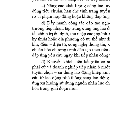
c) 
Nâng 
cao 
chất
lượng
công 
tác 
tuyể
đúng
tiêu 
chuẩn,
hạn
chế
tình 
trạng
tuyển
d
ro vi 
phạm
hợp
đồng
hoặc
 không 
đáp
ứng
 y
d) 
Đẩy
mạnh
công 
tác 
đào
tạo
nghề
trường
tiếp
nhận;
tập
trung 
cung 
ứng
lao 
độ
tế,
chính 
trị
ổn
định,
thu 
nhập
cao; 
ngành, 
ng
kỹ
thuật
hoặc
địa
phương
 có 
ưu
thế
như
điề
khí, 
điện
 – 
điện
tử,
 công 
nghệ
 thông tin, xây
chuẩn
 hóa 
chương
 trình 
đào
tạo
 theo tiêu 
ch
đáp
ứng
 yêu 
cầu
 ngay khi 
tiếp
nhận
 công 
vi
đ)
Khuyến
khích 
liên 
kết
giữa
cơ
sở
phái 
cử
và 
doanh 
nghiệp
tiếp
nhận
ở
nước
n
tuyển
chọn
– 
sử
dụng
lao 
động
khép 
kín, 
b
cấu
từ
lao 
động
phổ
thông 
sang 
lao 
động
k
ứng
 xu 
hướng
sử
dụng
nguồn
nhân 
lực
chất
hóa trong giai 
đoạn
mới.