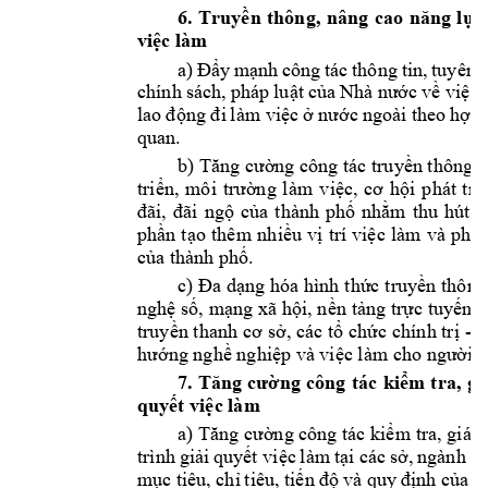
6. 
Truyền
thông, 
nâng 
cao 
năng
lực
việc
 làm
a) 
Đẩy
mạnh
công 
tác 
thông 
tin, 
tuyên 
chính 
sách, 
pháp 
luật
của
Nhà 
nước
về
việc
lao 
động
đi
làm 
việc
ở
nước
ngoài theo 
hợp
quan.
b) 
Tăng
cường
 công tác 
truyền
 thông 
v
triển,
môi 
trường
làm 
việc,
cơ
hội
phát 
tri
đãi,
đãi
ngộ
của
thành 
phố
nhằm
thu 
hút 
t
phần
tạo
thêm 
nhiều
vị
trí 
việc
làm 
và 
phát
của
 thành 
phố.
c) 
Đa
dạng
hóa hình 
thức
truyền
thông
nghệ
số,
mạng
 xã 
hội,
nền
tảng
trực
tuyến;
truyền
 thanh 
cơ
sở,
 các 
tổ
chức
chính 
trị
- 
x
hướng
nghề
nghiệp
 và 
việc
 làm cho 
người
 
7. 
Tăng
cường
công 
tác 
kiểm
tra, 
gi
quyết
việc
 làm
a) 
Tăng
cường
 công tác 
kiểm
tra, giám
trình 
giải
quyết
việc
làm 
tại
các 
sở,
ngành và
mục
tiêu, 
chỉ
tiêu, 
tiến
độ
và quy 
định
của
p