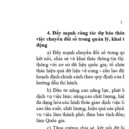
5
4. 
Đẩy
mạnh
công 
tác 
dự
báo 
thông
việc
chuyển
đổi
số
trong 
quản
lý, khai 
th
động
a) 
Đẩy
mạnh
chuyển
đổi
số
trong 
quả
kết
nối,
chia 
sẻ
và 
khai 
thác 
thông 
tin 
thị
t
thông 
với
cơ
sở
dữ
liệu
quốc
gia; 
tổ
chức
t
thác 
hiệu
quả
dữ
liệu
về
 cung - 
cầu
 lao 
độn
hoạch
định
chính sách theo 
quy 
định
của
Lu
hướng
dẫn
 thi hành.
b) 
Đầu
tư
nâng 
cao 
năng
lực,
phát 
hu
dịch
vụ
việc
làm; nâng 
cao 
chất
lượng,
hiệu
đa
dạng
hóa 
các 
hình 
thức
giao 
dịch
việc
làm
cao 
tần
suất,
chất
lượng,
hiệu
quả
các 
phiên 
vụ
việc
làm 
thành 
phố;
đảm
bảo
tính 
đồng
làm 
Quốc
 gia.
c) 
Tăng
cường
chia 
sẻ,
kết
nối
dữ
liệu