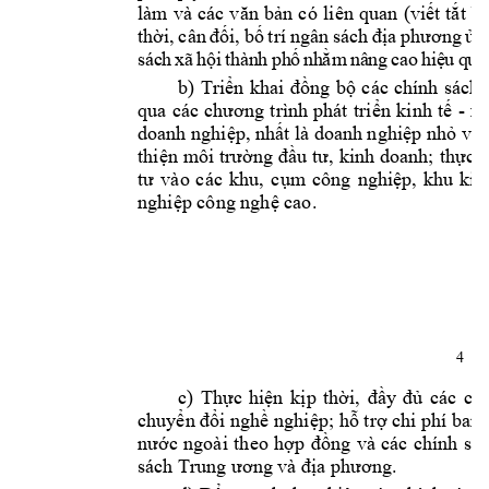
làm 
và 
các 
văn
bản
có 
liên 
quan 
(viết
tắt
N
thời,
cân 
đối,
bố
trí 
ngân 
sách 
địa
phương
ủy
s
ác
h 
xã
h
ộ
i
t
hà
n
h
ph
ố
nh
ằ
m
nâ
n
g 
c
ao
hi
ệ
u 
q
u
ả
b) 
Triển
khai 
đồng
bộ
các 
chính 
sách 
qua 
các 
chương
trình 
phát 
triển
kinh 
tế
- 
xã
doanh 
nghiệp,
nhất
 là doanh 
nghiệp
nhỏ
 và 
thiện
môi 
trường
đầu
tư,
kinh 
doanh; 
thực
tư
vào 
các 
khu, 
cụm
công 
nghiệp,
khu 
kin
nghiệp
 công 
nghệ
 cao.
4
c) 
Thực
hiện
kịp
thời,
đầy
đủ
các 
chí
chuyển
đổi
nghề
nghiệp;
hỗ
trợ
 chi phí ban 
nước
ngoài 
theo 
hợp
đồng
và 
các 
chính 
sác
sách Trung 
ương
 và 
địa
phương.