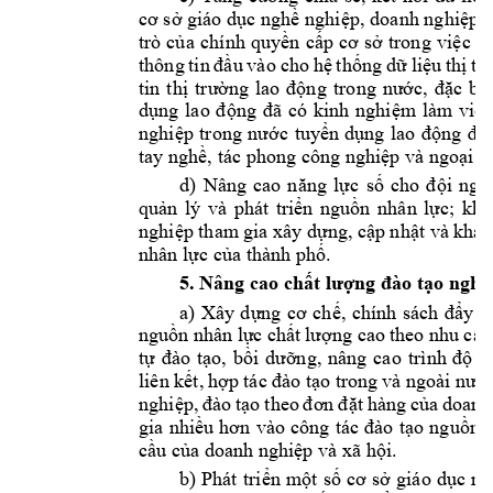
cơ
sở
 giáo 
dục
nghề
nghiệp,
doanh 
nghiệp
 
trò 
của
chính 
quyền
cấp
cơ
sở
trong 
việc
c
thông 
tin 
đầu
vào 
cho 
hệ
thống
dữ
liệu
thị
tr
tin 
thị
trường
lao 
động
trong 
nước,
đặc
biệ
dụng
lao 
động
đã
có 
kinh 
nghiệm
làm 
việ
nghiệp
trong 
nước
tuyển
dụng
lao 
động
đã
tay 
nghề,
 tác phong công 
nghiệp
 và 
ngoại
n
d) 
Nâng 
cao 
năng
lực
số
cho 
đội
ngũ
quản
lý 
và 
phát 
triển
nguồn
nhân 
lực;
khu
nghiệp
 tham 
gia xây 
dựng,
cập
nhật
 và 
khai 
nhân 
lực
của
 thành 
phố.
5. Nâng cao 
chất
lượng
đào
tạo
nghề
a) 
Xây 
dựng
cơ
chế,
chính 
sách 
đẩy
m
nguồn
nhân 
lực
chất
lượng
 cao 
theo 
nhu 
cầu
tự
đào
tạo,
bồi
dưỡng,
nâng 
cao 
trình 
độ
c
liên 
kết,
hợp
tác 
đào
tạo
 trong 
và 
ngoài 
nước
nghiệp,
đào
tạo
theo 
đơn
đặt
hàng 
của
doanh
gia 
nhiều
hơn
vào 
công 
tác 
đào
tạo
nguồn
cầu
của
 doanh 
nghiệp
 và xã 
hội.
b) 
Phát 
triển
một
số
cơ
sở
giáo 
dục
ng