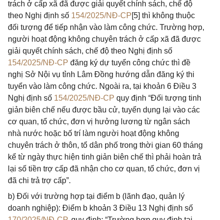
trách ở cấp xã đã được giải quyết chính sách, chế độ
theo Nghị định số
154/2025/NĐ-CP
[5] thì không thuộc
đối tượng để tiếp nhận vào làm công chức. Trường hợp,
người hoạt động không chuyên trách ở cấp xã đã được
giải quyết chính sách, chế độ theo Nghị định số
154/2025/NĐ-CP
đăng ký dự tuyển công chức thì đề
nghị Sở Nội vụ tỉnh Lâm Đồng hướng dẫn đăng ký thi
tuyển vào làm công chức. Ngoài ra, tại khoản 6 Điều 3
Nghị định số
154/2025/NĐ-CP
quy định “Đối tượng tinh
giản biên chế nếu được bầu cử, tuyển dụng lại vào các
cơ quan, tổ chức, đơn vị hưởng lương từ ngân sách
nhà nước hoặc bố trí làm người hoạt động không
chuyên trách ở thôn, tổ dân phố trong thời gian 60 tháng
kể từ ngày thực hiện tinh giản biên chế thì phải hoàn trả
lại số tiền trợ cấp đã nhận cho cơ quan, tổ chức, đơn vị
đã chi trả trợ cấp”.
b) Đối với trường hợp tại điểm b (lãnh đạo, quản lý
doanh nghiệp): Điểm b khoản 3 Điều 13 Nghị định số
170/2025/NĐ-CP
, quy định: “Trường hợp quy định tại