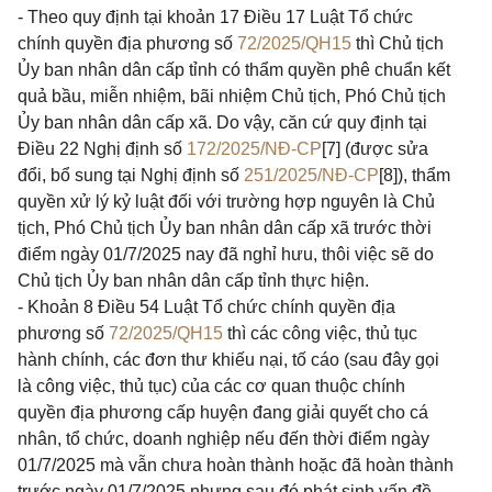
- Theo quy định tại khoản 17 Điều 17 Luật Tổ chức
chính quyền địa phương số
72/2025/QH15
thì Chủ tịch
Ủy ban nhân dân cấp tỉnh có thẩm quyền phê chuẩn kết
quả bầu, miễn nhiệm, bãi nhiệm Chủ tịch, Phó Chủ tịch
Ủy ban nhân dân cấp xã. Do vậy, căn cứ quy định tại
Điều 22 Nghị định số
172/2025/NĐ-CP
[7] (được sửa
đổi, bổ sung tại Nghị định số
251/2025/NĐ-CP
[8]), thẩm
quyền xử lý kỷ luật đối với trường hợp nguyên là Chủ
tịch, Phó Chủ tịch Ủy ban nhân dân cấp xã trước thời
điểm ngày 01/7/2025 nay đã nghỉ hưu, thôi việc sẽ do
Chủ tịch Ủy ban nhân dân cấp tỉnh thực hiện.
- Khoản 8 Điều 54 Luật Tổ chức chính quyền địa
phương số
72/2025/QH15
thì các công việc, thủ tục
hành chính, các đơn thư khiếu nại, tố cáo (sau đây gọi
là công việc, thủ tục) của các cơ quan thuộc chính
quyền địa phương cấp huyện đang giải quyết cho cá
nhân, tổ chức, doanh nghiệp nếu đến thời điểm ngày
01/7/2025 mà vẫn chưa hoàn thành hoặc đã hoàn thành
trước ngày 01/7/2025 nhưng sau đó phát sinh vấn đề