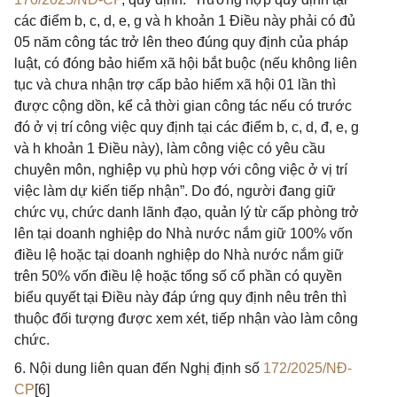
các điểm b, c, d, e, g và h khoản 1 Điều này phải có đủ
05 năm công tác trở lên theo đúng quy định của pháp
luật, có đóng bảo hiểm xã hội bắt buộc (nếu không liên
tục và chưa nhận trợ cấp bảo hiểm xã hội 01 lần thì
được cộng dồn, kể cả thời gian công tác nếu có trước
đó ở vị trí công việc quy định tại các điểm b, c, d, đ, e, g
và h khoản 1 Điều này), làm công việc có yêu cầu
chuyên môn, nghiệp vụ phù hợp với công việc ở vị trí
việc làm dự kiến tiếp nhận”. Do đó, người đang giữ
chức vụ, chức danh lãnh đạo, quản lý từ cấp phòng trở
lên tại doanh nghiệp do Nhà nước nắm giữ 100% vốn
điều lệ hoặc tại doanh nghiệp do Nhà nước nắm giữ
trên 50% vốn điều lệ hoặc tổng số cổ phần có quyền
biểu quyết tại Điều này đáp ứng quy định nêu trên thì
thuộc đối tượng được xem xét, tiếp nhận vào làm công
chức.
6. Nội dung liên quan đến Nghị định số
172/2025/NĐ-
CP
[6]