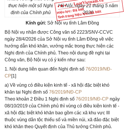
thực hiện một số Nghị
Hà Nội, ngày 21 tháng 5 năm
Hiệu lực: Đã biết
Tình trạng hiệu lực: Đã biết
định của Chính phủ
2026
Kính gửi:
Sở Nội vụ tỉnh Lâm Đồng
Bộ Nội vụ nhận được Công văn số 2223/SNV-CCVC
ngày 28/4/2026 của Sở Nội vụ tỉnh Lâm Đồng về việc
hướng dẫn khó khăn, vướng mắc trong thực hiện các
Nghị định của Chính phủ. Theo nội dung đề nghị tại
Công văn, Bộ Nội vụ có ý kiến như sau:
1. Nội dung liên quan đến Nghị định số
76/2019/NĐ-
CP
[1]
a) Về vùng có điều kiện kinh tế - xã hội đặc biệt khó
khăn tại Nghị định số
76/2019/NĐ-CP
Theo khoản 2 Điều 1 Nghị định số
76/2019/NĐ-CP
ngày
08/10/2019 của Chính phủ thì vùng có điều kiện kinh tế -
xã hội đặc biệt khó khăn bao gồm các xã khu vực III
thuộc vùng dân tộc thiểu số và miền núi, xã đảo đặc biệt
khó khăn theo Quyết định của Thủ tướng Chính phủ.