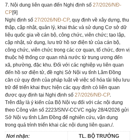
7. Nội dung liên quan đến Nghị định số
27/2026/NĐ-
CP
[9]
Nghị định số
27/2026/NĐ-CP
, quy định về xây dựng, thu
thập, cập nhật, quản lý, khai thác và sử dụng Cơ sở dữ
liệu quốc gia về cán bộ, công chức, viên chức; tạo lập,
cập nhật, sử dụng, lưu trữ hồ sơ điện tử của cán bộ,
công chức, viên chức trong các cơ quan, tổ chức, đơn vị
thuộc hệ thống cơ quan nhà nước từ trung ương đến
xã, phường, đặc khu. Đối với các nghiệp vụ liên quan
đến hồ sơ điện tử, đề nghị Sở Nội vụ tỉnh Lâm Đồng
căn cứ quy định của pháp luật về việc số hóa tài liệu lưu
trữ để triển khai thực hiện các quy định có liên quan
được quy định tại Nghị định số
27/2026/NĐ-CP
.
Trên đây là ý kiến của Bộ Nội vụ đối với các nội dung
theo Công văn số 2223/SNV-CCVC ngày 28/4/2026 gửi
Sở Nội vụ tỉnh Lâm Đồng để nghiên cứu, vận dụng
trong quá trình triển khai các nội dung liên quan./.
Nơi nhận:
TL. BỘ TRƯỞNG