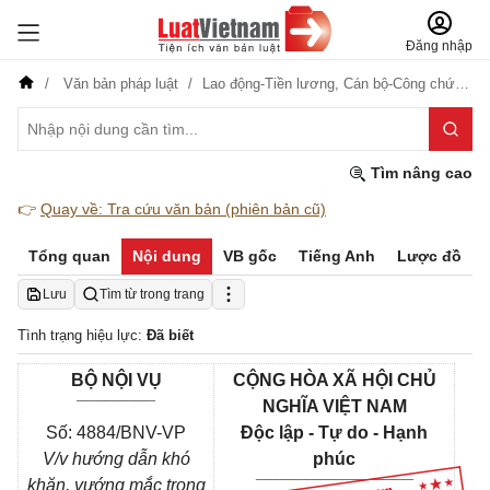
Đăng nhập
Văn bản pháp luật
Lao động-Tiền lương,
Cán bộ-Công chức-Viên chức,
Tìm nâng cao
👉
Quay về: Tra cứu văn bản (phiên bản cũ)
Tổng quan
Nội dung
VB gốc
Tiếng Anh
Lược đồ
Lưu
Tìm từ trong trang
Tình trạng hiệu lực:
Đã biết
BỘ NỘI VỤ
CỘNG HÒA XÃ HỘI CHỦ
________
NGHĨA VIỆT NAM
Số: 4884/BNV-VP
Độc lập - Tự do - Hạnh
V/v hướng dẫn khó
phúc
________________
khăn, vướng mắc trong