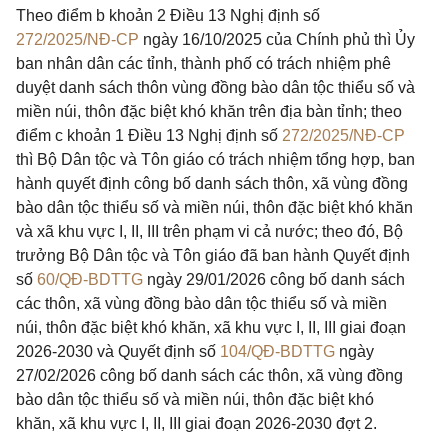
Theo điểm b khoản 2 Điều 13 Nghị định số
272/2025/NĐ-CP
ngày 16/10/2025 của Chính phủ thì Ủy
ban nhân dân các tỉnh, thành phố có trách nhiệm phê
duyệt danh sách thôn vùng đồng bào dân tộc thiểu số và
miền núi, thôn đặc biệt khó khăn trên địa bàn tỉnh; theo
điểm c khoản 1 Điều 13 Nghị định số
272/2025/NĐ-CP
thì Bộ Dân tộc và Tôn giáo có trách nhiệm tổng hợp, ban
hành quyết định công bố danh sách thôn, xã vùng đồng
bào dân tộc thiểu số và miền núi, thôn đặc biệt khó khăn
và xã khu vực I, II, III trên phạm vi cả nước; theo đó, Bộ
trưởng Bộ Dân tộc và Tôn giáo đã ban hành Quyết định
số
60/QĐ-BDTTG
ngày 29/01/2026 công bố danh sách
các thôn, xã vùng đồng bào dân tộc thiểu số và miền
núi, thôn đặc biệt khó khăn, xã khu vực I, II, III giai đoạn
2026-2030 và Quyết định số
104/QĐ-BDTTG
ngày
27/02/2026 công bố danh sách các thôn, xã vùng đồng
bào dân tộc thiểu số và miền núi, thôn đặc biệt khó
khăn, xã khu vực I, II, III giai đoạn 2026-2030 đợt 2.