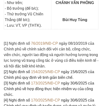
- Như trên;
CHÁNH VĂN PHÒNG
- Bộ trưởng (để b/c);
- Thứ trưởng Vũ Chiến
Thắng (để b/c);
Bùi Huy Tùng
- Lưu: VT, VP (THTK).
[1]
Nghị định số
76/2019/NĐ-CP
ngày 08/10/2019 của
Chính phủ về chính sách đối với cán bộ, công chức,
viên chức, người lao động và người hưởng lương trong
lực lượng vũ trang công tác ở vùng có điều kiện kinh tế -
xã hội đặc biệt khó khăn.
[2]
Nghị định số
154/2025/NĐ-CP
ngày 15/6/2025 của
Chính phủ quy định về tinh giản biên chế.
[3]
Nghị định số
173/2025/NĐ-CP
ngày 30/6/2025 của
Chính phủ về hợp đồng thực hiện nhiệm vụ của công
chức.
[4]
Nghị định số
170/2025/NĐ-CP
ngày 30/6/2025 của
Chính phủ quy định về tuyển dụng, sử dụng và quản lý