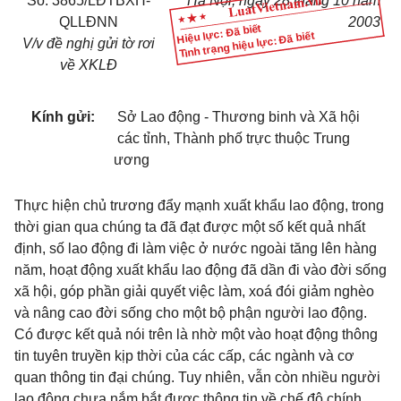
Số: 3865/LĐTBXH-
Hà Nội, ngày 28 tháng 10 năm
QLLĐNN
2003
Hiệu lực: Đã biết
Tình trạng hiệu lực: Đã biết
V/v đề nghị gửi tờ rơi
về XKLĐ
Kính gửi:
Sở Lao động - Thương binh và Xã hội
các tỉnh, Thành phố trực thuộc Trung
ương
Thực hiện chủ trương đẩy mạnh xuất khẩu lao động, trong
thời gian qua chúng ta đã đạt được một số kết quả nhất
định, số lao động đi làm việc ở nước ngoài tăng lên hàng
năm, hoạt động xuất khẩu lao động đã dần đi vào đời sống
xã hội, góp phần giải quyết việc làm, xoá đói giảm nghèo
và nâng cao đời sống cho một bộ phận người lao động.
Có được kết quả nói trên là nhờ một vào hoạt động thông
tin tuyên truyền kịp thời của các cấp, các ngành và cơ
quan thông tin đại chúng. Tuy nhiên, vẫn còn nhiều người
lao động chưa nắm bắt được thông tin về chế độ chính