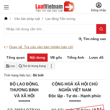
Đăng nhập
Văn bản pháp luật
Lao động-Tiền lương
Tìm nâng cao
👉
Quay về: Tra cứu văn bản (phiên bản cũ)
Tổng quan
Nội dung
VB gốc
Tiếng Anh
Lược đồ
Lưu
Tìm từ trong trang
Tình trạng hiệu lực:
Đã biết
BỘ LAO ĐỘNG,
CỘNG HOÀ XÃ HỘI CHỦ
THƯƠNG BINH
NGHĨA VIỆT NAM
VÀ XÃ HỘI
Độc lập - Tự do - Hạnh phúc
********
********