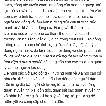
sách, công tác tuyển chọn lao động của doanh nghiệp, thủ
tục, hồ sơ và quy trình đi làm việc ở nước ngoài... nên vẫn
còn xảy ra tình trạng cò mồi, lừa đảo gây thiệt hại cho
người lao động và làm ảnh hưởng đến chủ trương đẩy
mạnh xuất khẩu lao động của Đảng và Nhà nước ta.
Để giúp người lao động có thêm thông tin về các chủ
trương, chính sách, các quy định trong xuất khẩu lao động,
thông qua đó hạn chế tình trạng lừa đảo, Cục Quản lý lao
động ngoài nước đã biên soạn nội dung và cho phát hành
tờ rơi “
Một số điều cần biết đối với người lao động muốn đi
làm việc ở nước ngoài
” để cung cấp cho các cơ quan quản
lý và mọi người lao động.
Đề nghị các Sở Lao động - Thương binh và Xã hội căn cứ
nhu cầu thông tin về xuất khẩu lao động của người dân
trên từng địa bàn, gửi số lượng tờ rơi phù hợp về từng
quận, huyện, thị xã; đôn đốc, giám sát các quận, huyện, thị
xã phân bổ lượng tờ rơi hợp lý về từng xã, phường để
niêm yết và cung cấp cho nhân dân.