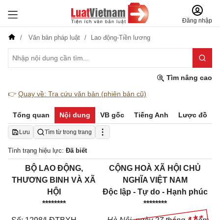
Đăng nhập
Văn bản pháp luật
Lao động-Tiền lương
Tìm nâng cao
👉
Quay về: Tra cứu văn bản (phiên bản cũ)
Tổng quan
Nội dung
VB gốc
Tiếng Anh
Lược đồ
Lưu
Tìm từ trong trang
Tình trạng hiệu lực:
Đã biết
BỘ LAO ĐỘNG,
CỘNG HOÀ XÃ HỘI CHỦ
THƯƠNG BINH VÀ XÃ
NGHĨA VIỆT NAM
HỘI
Độc lập - Tự do - Hạnh phúc
********
********