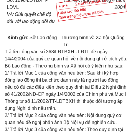
Số: 1298/LĐTBXH-
Hà Nội, ngày 27 tháng 4 năm
LĐVL
2004
Hiệu lực: Đã biết
Tình trạng hiệu lực: Đã biết
V/v Giải quyết chế độ
đối với lao động dôi dư
Kính gửi:
Sở Lao động - Thương binh và Xã hội Quảng
Trị
Trả lời công văn số 368/LĐTBXH - LĐTL đề ngày
14/4/2004 của quý cơ quan hỏi về nội dung ghi ở trích yếu,
Bộ Lao động - Thương binh và Xã hội có ý kiến như sau:
1/ Trả lời Mục 1 của công văn nêu trên: Sau khi ký hợp
đồng lao động thì ba chức danh này là người lao động
nếu có đủ các điều kiện theo quy định tại
Điều 2 Nghị định
số 41/2002/NĐ-CP
ngày 1/4/2002 của Chính phủ và
Mục I
Thông tư số 11/2002/TT-LĐTBXH
thì thuộc đối tượng áp
dụng Nghị định nêu trên.
2/ Trả lời Mục 2 của công văn nêu trên: Nội dung quý cơ
quan nêu đề nghị phản ánh Bộ Nội vụ để nghiên cứu.
3/ Trả lời Mục 3 của công văn nêu trên: Theo quy định tại