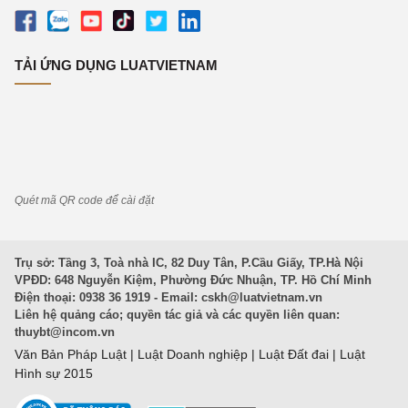
TẢI ỨNG DỤNG LUATVIETNAM
Quét mã QR code để cài đặt
Trụ sở: Tầng 3, Toà nhà IC, 82 Duy Tân, P.Cầu Giấy, TP.Hà Nội
VPĐD: 648 Nguyễn Kiệm, Phường Đức Nhuận, TP. Hồ Chí Minh
Điện thoại: 0938 36 1919 - Email:
cskh@luatvietnam.vn
Liên hệ quảng cáo; quyền tác giả và các quyền liên quan:
thuybt@incom.vn
Văn Bản Pháp Luật
|
Luật Doanh nghiệp
|
Luật Đất đai
|
Luật
Hình sự 2015