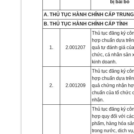
bị bãi bỏ
A. THỦ TỤC HÀNH CHÍNH CẤP TRUNG
B. THỦ TỤC HÀNH CHÍNH CẤP TỈNH
Thủ tục đăng ký cô
hợp chuẩn dựa trên
1.
2.001207
quả tự đánh giá của
chức, cá nhân sản x
kinh doanh.
Thủ tục đăng ký cô
hợp chuẩn dựa trên
2.
2.001209
quả chứng nhận h
chuẩn của tổ chức
nhận.
Thủ tục đăng ký cô
hợp quy đối với cá
phẩm, hàng hóa sản
trong nước, dịch vụ