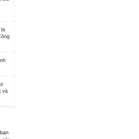
g
 bị
 Công
ành
bị
c và
 ban