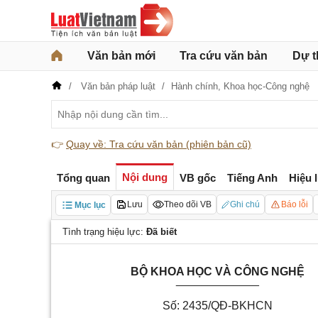
Văn bản mới
Tra cứu văn bản
Dự t
Văn bản pháp luật
Hành chính,
Khoa học-Công nghệ
👉
Quay về: Tra cứu văn bản (phiên bản cũ)
Nội dung
Tổng quan
VB gốc
Tiếng Anh
Hiệu 
Lưu
Theo dõi VB
Ghi chú
Báo lỗi
Mục lục
Tình trạng hiệu lực:
Đã biết
BỘ KHOA HỌC VÀ CÔNG NGHỆ
_____________
Số: 2435/QĐ-BKHCN