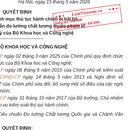
Hà Nội, ngày 15 tháng 5 năm 2026
QUYẾT ĐỊNH
h mục thủ tục hành chính bị bãi bỏ
Hiệu lực: Đã biết
Tình trạng hiệu lực: Đã biết
uẩn đo lường chất lượng thuộc phạm vi
ý của Bộ Khoa học và Công nghệ
_________________
Ộ KHOA HỌC VÀ CÔNG NGHỆ
CP
ngày 02 tháng 3 năm 2025 của Chính phủ quy định chức
hức của Bộ Khoa học và Công nghệ;
CP
ngày 08 tháng 6 năm 2010 của Chính phủ về kiểm soát
013/NĐ-CP
ngày 14 tháng 5 năm 2013 và Nghị định số
của Chính phủ sửa đổi, bổ sung một số điều của các nghị
chính;
PCP
ngày 31 tháng 10 năm 2017 của Bộ trưởng, Chủ nhiệm
vụ kiểm soát thủ tục hành chính;
 Tiêu chuẩn Đo lường Chất lượng Quốc gia và Chánh Văn
QUYẾT ĐỊNH: