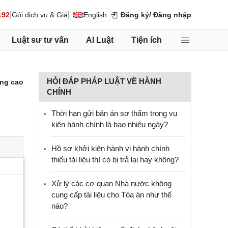
|
|
192
Gói dịch vụ & Giá
English
Đăng ký
/ Đăng nhập
Luật sư tư vấn
AI Luật
Tiện ích
HỎI ĐÁP PHÁP LUẬT VỀ HÀNH
ng cao
CHÍNH
Thời hạn gửi bản án sơ thẩm trong vụ
kiện hành chính là bao nhiêu ngày?
Hồ sơ khởi kiện hành vi hành chính
thiếu tài liệu thì có bị trả lại hay không?
Xử lý các cơ quan Nhà nước không
cung cấp tài liệu cho Tòa án như thế
nào?