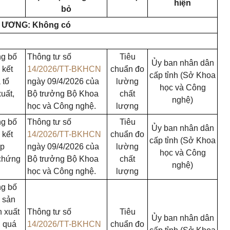
hiện
bỏ
 ƯƠNG: Không có
ng bố
Thông tư số
Tiêu
Ủy ban nhân dân
 kết
14/2026/TT-BKHCN
chuẩn đo
cấp tỉnh (Sở Khoa
 tổ
ngày 09/4/2026 của
lường
học và Công
uất,
Bộ trưởng Bộ Khoa
chất
nghệ)
học và Công nghệ.
lượng
ng bố
Thông tư số
Tiêu
Ủy ban nhân dân
 kết
14/2026/TT-BKHCN
chuẩn đo
cấp tỉnh (Sở Khoa
ợp
ngày 09/4/2026 của
lường
học và Công
 chứng
Bộ trưởng Bộ Khoa
chất
nghệ)
học và Công nghệ.
lượng
ng bố
c sản
 xuất
Thông tư số
Tiêu
Ủy ban nhân dân
, quá
14/2026/TT-BKHCN
chuẩn đo