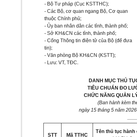
- Bộ Tư pháp (Cục KSTTHC);
- Các Bộ, cơ quan ngang Bộ, Cơ quan
thuộc Chính phủ;
- Ủy ban nhân dân các tỉnh, thành phố;
- Sở KH&CN các tỉnh, thành phố;
- Cổng Thông tin điện tử của Bộ (để đưa
tin);
- Văn phòng Bộ KH&CN (KSTT);
- Lưu: VT, TĐC.
DANH MỤC THỦ TỤC
TIÊU CHUẨN ĐO LƯ
CHỨC NĂNG QUẢN LÝ
(Ban hành kèm t
ngày 15 tháng 5 năm 2026
___
Tên thủ tục hành
STT
Mã
TTHC