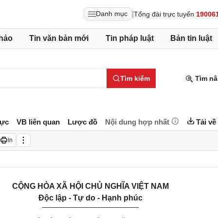
|
Danh mục
Tổng đài trực tuyến
19006
hảo
Tin văn bản mới
Tin pháp luật
Bản tin luật
Tìm kiếm
Tìm nâ
lực
VB liên quan
Lược đồ
Nội dung hợp nhất
Tải về
In
CỘNG HÒA XÃ HỘI CHỦ NGHĨA VIỆT NAM
Độc lập - Tự do - Hạnh phúc
______________________