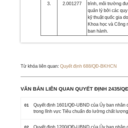
3.
2.001277
trình, môi trường đ
quản lý bởi các qu
kỹ thuật quốc gia d
Khoa học và Công 
ban hành.
Từ khóa liên quan:
Quyết định 688/QĐ-BKHCN
VĂN BẢN LIÊN QUAN QUYẾT ĐỊNH 2435/Q
Quyết định 1601/QĐ-UBND của Ủy ban nhân dâ
01
trong lĩnh vực Tiêu chuẩn đo lường chất lượ
Quyết định 1200/QĐ-UBND của Ủy ban nhân dân
02