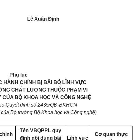
Lê Xuân Định
Phụ lục
 HÀNH CHÍNH BỊ BÃI BỎ LĨNH VỰC
ỜNG CHẤT LƯỢNG THUỘC PHẠM VI
 CỦA BỘ KHOA HỌC VÀ CÔNG NGHỆ
heo Quyết định số 2435/QĐ-BKHCN
 của Bộ trưởng Bộ Khoa học và Công nghệ)
_________________
Tên VBQPPL quy
 chính
Cơ quan thực
định nội dung bãi
Lĩnh vực