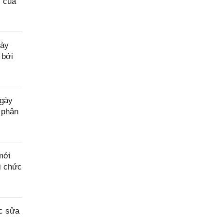
ý của
gày
 bởi
ngày
 phận
mới
i chức
c sửa