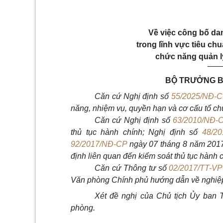
Về việc công bố dan
trong lĩnh vực tiêu ch
chức năng quản l
___
BỘ TRƯỞNG B
Căn cứ Nghị định số
55/2025/NĐ-
năng, nhiệm vụ, quyền hạn và cơ cấu tổ c
Căn cứ Nghị định số
63/2010/NĐ-
thủ tục hành chính; Nghị định số
48/2
92/2017/NĐ-CP
ngày 07 tháng 8 năm 2017 
định liên quan đến kiểm soát thủ tục hành 
Căn cứ Thông tư số
02/2017/TT-V
Văn phòng Chính phủ hướng dẫn về nghiệp 
Xét đề nghị của Chủ tịch Ủy ban
phòng.