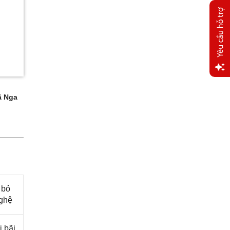
Yêu
cầu
 Nga
hỗ trợ
 bỏ
nghệ
 bãi