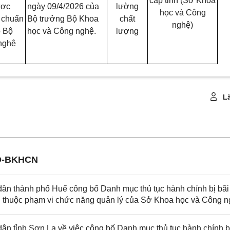
cấp tỉnh (Sở Khoa
ược
ngày 09/4/2026 của
lường
học và Công
y chuẩn
Bộ trưởng Bộ Khoa
chất
nghệ)
o Bộ
học và Công nghệ.
lượng
nghệ
Lã
Đ-BKHCN
n thành phố Huế công bố Danh mục thủ tục hành chính bị bãi
ng thuộc phạm vi chức năng quản lý của Sở Khoa học và Công 
 tỉnh Sơn La về việc công bố Danh mục thủ tục hành chính bị