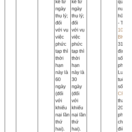
kể từ
kể từ
quản l
ngày
ngày
nước 
thụ lý;
thụ lý;
hữu trí
đối
đối
- Thôn
với vụ
với vụ
10/202
việc
việc
BKHC
phức
phức
31/3/2
tạp thì
tạp thì
định ch
thời
thời
số điề
hạn
hạn
pháp t
này là
này là
Luật S
60
30
tuệ, N
ngày
ngày
số
65/
(đối
(đối
CP
ng
với
với
tháng 
khiếu
khiếu
2023 
nại lần
nại lần
phủ qu
thứ
thứ
chi tiế
hai).
hai).
điều v