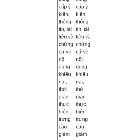
cấp ý
cấp ý
kiến,
kiến,
thông
thông
tin, tài
tin, tài
liệu và
liệu và
chứng
chứng
cứ về
cứ về
nội
nội
dung
dung
khiếu
khiếu
nại,
nại,
thời
thời
gian
gian
thực
thực
hiện
hiện
trưng
trưng
cầu
cầu
giám
giám