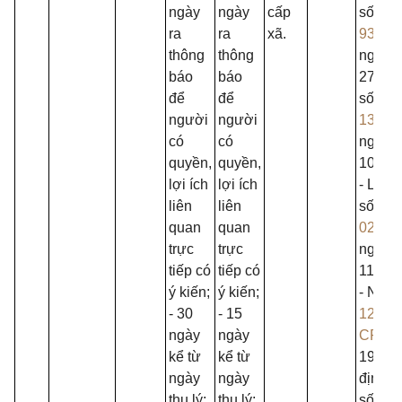
ngày
ngày
cấp
số
ra
ra
xã.
93/20
thông
thông
ngày
báo
báo
27/6/2
để
để
số
người
người
131/2
có
có
ngày
quyền,
quyền,
10/12/
lợi ích
lợi ích
- Luật
liên
liên
số
quan
quan
02/20
trực
trực
ngày
tiếp có
tiếp có
11/11/
ý kiến;
ý kiến;
- Nghị
- 30
- 15
124/2
ngày
ngày
CP
ng
kể từ
kể từ
19/10/
ngày
ngày
định ch
thụ lý;
thụ lý;
số điề