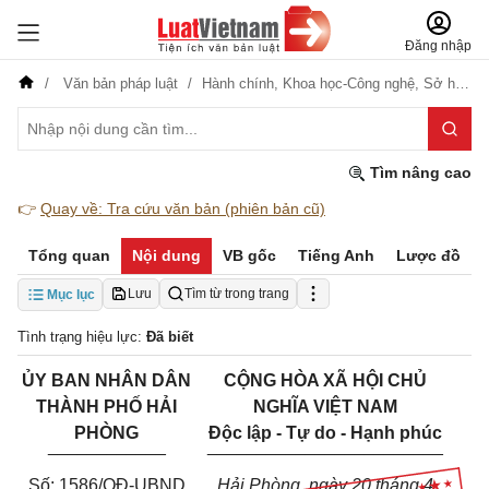
Đăng nhập
Văn bản pháp luật
Hành chính,
Khoa học-Công nghệ,
Sở hữu trí tuệ
Tìm nâng cao
👉
Quay về: Tra cứu văn bản (phiên bản cũ)
Tổng quan
Nội dung
VB gốc
Tiếng Anh
Lược đồ
Lưu
Tìm từ trong trang
Mục lục
Tình trạng hiệu lực:
Đã biết
ỦY BAN NHÂN DÂN
CỘNG HÒA XÃ HỘI CHỦ
THÀNH PHỐ HẢI
NGHĨA VIỆT NAM
PHÒNG
Độc lập - Tự do - Hạnh phúc
____________
________________________
Số: 1586/QĐ-UBND
Hải Phòng, ngày 20 tháng 4