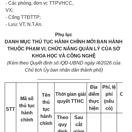
- Các phòng, đơn vị: TTPVHCC,
VX;
- Cổng TTĐTTP;
- Lưu: VT, N.T.An.
Phụ lục
DANH MỤC THỦ TỤC HÀNH CHÍNH MỚI BAN HÀNH
THUỘC PHẠM VI, CHỨC NĂNG QUẢN LÝ CỦA SỞ
KHOA HỌC VÀ CÔNG NGHỆ
(Kèm theo Quyết định số
/QĐ-UBND ngày
/4/2026 của
Chủ tịch Ủy ban nhân dân thành phố)
____________________
Địa
Phí, lệ
Thời gian giải
điểm
phí
Căn 
Tên
Mã số
quyết TTHC
thực
(nếu
thủ
thủ tục
hiện
có)
STT
tục
hành
hành
Theo
Sau
chính
chính
quy
cắt
định
giảm