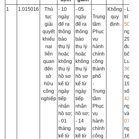
1
1.015016
Thủ
- 10
- 05
-
Không
- Luật
tục
ngày
ngày
Trung
quy
trí tuệ 
giải
để ra
để ra
tâm
định
50/20
quyết
thông
thông
Phục
ngày
khiếu
báo
báo
vụ
29/11/
nại
thụ lý
thụ lý
hành
được s
liên
hoặc
hoặc
chính
bổ sun
quan
không
không
công
Luật s
đến
thụ lý
thụ lý
thành
36/20
sở
hồ sơ
hồ sơ
phố
ngày
hữu
kể từ
kể từ
-
19/6/2
công
ngày
ngày
Trung
số
nghiệp
tiếp
tiếp
tâm
42/20
nhận
nhận
Phục
ngày 1
hồ sơ;
hồ sơ;
vụ
và Luậ
- 01
- 14
hành
07/20
tháng
ngày
chính
ngày
kể từ
kể từ
công
16/6/2