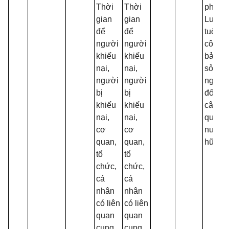
Thời
Thời
pháp t
gian
gian
Luật S
để
để
tuệ về
người
người
công n
khiếu
khiếu
bảo vệ
nại,
nại,
sở hữ
người
người
nghiệp
bị
bị
đối vớ
khiếu
khiếu
cây tr
nại,
nại,
quản l
cơ
cơ
nước 
quan,
quan,
hữu trí
tổ
tổ
chức,
chức,
cá
cá
nhân
nhân
có liên
có liên
quan
quan
cung
cung