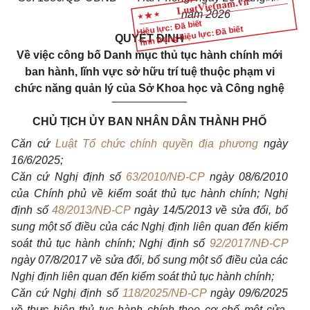
năm 2026
Hiệu lực: Đã biết
Tình trạng hiệu lực: Đã biết
QUYẾT ĐỊNH
V
ề việc công bố Danh mục thủ tục hành chính mới
ban hành, lĩnh vực sở hữu trí tuệ thuộc phạm vi
chức năng quản lý của Sở Khoa học và Công nghệ
____________
CHỦ TỊCH ỦY BAN NHÂN DÂN THÀNH PHỐ
Căn cứ
Luật Tổ chức chính quyền địa phương
ngày
16/6/2025;
Căn cứ Nghị định số
63/2010/NĐ-CP
ngày 08/6/2010
của Chính phủ về kiểm soát thủ tục hành chính; Nghị
định số
48/2013/NĐ-CP
ngày 14/5/2013 về sửa đổi, bổ
sung một số điều của các Nghị định liên quan đến kiểm
soát thủ tục hành chính; Nghị định số
92/2017/NĐ-CP
ngày 07/8/2017 về sửa đổi, bổ sung một số điều của các
Nghị định liên quan đến kiểm soát thủ tục hành chính;
Căn cứ Nghị định số
118/2025/NĐ-CP
ngày 09/6/2025
về thực hiện thủ tục hành chính theo cơ chế một cửa,