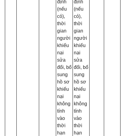
định
định
(nếu
(nếu
có),
có),
thời
thời
gian
gian
người
người
khiếu
khiếu
nại
nại
sửa
sửa
đổi, bổ
đổi, bổ
sung
sung
hồ sơ
hồ sơ
khiếu
khiếu
nại
nại
không
không
tính
tính
vào
vào
thời
thời
hạn
hạn