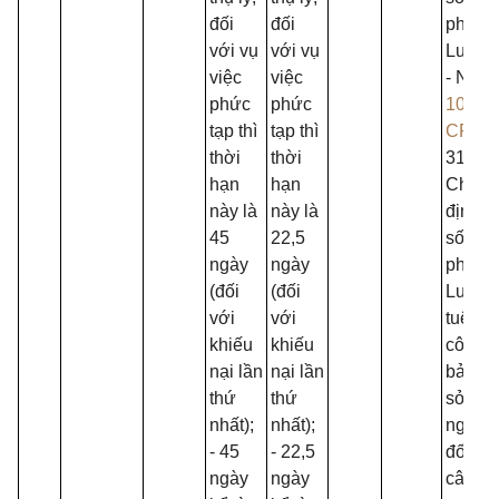
đối
đối
pháp t
với vụ
với vụ
Luật K
việc
việc
- Nghị
phức
phức
100/2
tạp thì
tạp thì
CP
ng
thời
thời
31/3/2
hạn
hạn
Chính 
này là
này là
định ch
45
22,5
số điề
ngày
ngày
pháp t
(đối
(đối
Luật S
với
với
tuệ về
khiếu
khiếu
công n
nại lần
nại lần
bảo vệ
thứ
thứ
sở hữ
nhất);
nhất);
nghiệp
- 45
- 22,5
đối vớ
ngày
ngày
cây tr