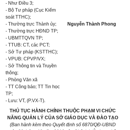
- Như Điều 3;
- Bộ Tư pháp (Cục Kiểm
soát TTHC);
- Thường trực Thành ủy;
Nguyễn Thành Phong
- Thường trực HĐND TP;
- UBMTTQVN TP;
- TTUB: CT, các PCT;
- Sở Tư pháp (KSTTHC);
- VPUB: CPVP/VX;
- Sở Thông tin và Truyền
thông;
- Phòng Văn xã
- TT Công báo; TT Tin học
TP;
- Lưu: VT, (P.VX-T).
THỦ TỤC HÀNH CHÍNH THUỘC PHẠM VI CHỨC
NĂNG QUẢN LÝ CỦA SỞ GIÁO DỤC VÀ ĐÀO TẠO
(Ban h
ành kèm theo Quyết định số
6870
/Q
Đ
-UBND