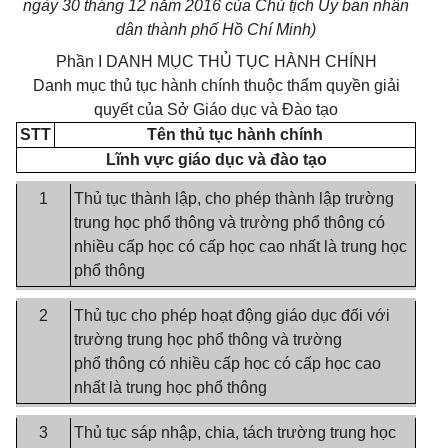
ngày
30
tháng
12
năm 2016 của Chủ tịch Ủy ban nhân
dân thành phố Hồ Chí Minh)
Phần I DANH MỤC THỦ TỤC HÀNH CHÍNH
Danh mục thủ tục hành chính thuộc thẩm quyền giải
quyết của Sở Giáo dục và Đào tạo
STT
Tên thủ tục hành chính
Lĩnh
v
ực giáo dục và đào tạo
1
Thủ tục thành lập, cho phép thành lập trường
trung học ph
ổ
thông và trường phổ thông có
nhiều cấp học có cấp học cao nhất là trung học
phổ thông
2
Thủ tục cho phép hoạt động giáo dục đối với
trường trung học phổ thông và trường
ph
ổ
thông có nhiều cấp học có cấp học cao
nhất là trung học phổ thông
3
Thủ tục sáp nhập, chia, tách trường trung học