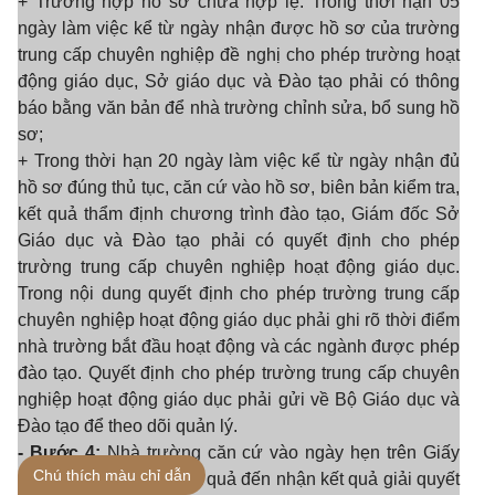
+ Trường hợp hồ sơ chưa hợp lệ: Trong thời hạn 05
ngày làm việc kể từ ngày nhận được hồ sơ của trường
trung cấp chuyên nghiệp đề nghị cho phép trường hoạt
động giáo dục, Sở giáo dục và Đào tạo phải có thông
báo bằng văn bản để nhà trường chỉnh sửa, bổ sung hồ
sơ;
+ Trong thời hạn 20 ngày làm việc kể từ ngày nhận đủ
hồ sơ đúng thủ tục, căn cứ vào hồ sơ, biên bản kiểm tra,
kết quả thẩm định chương trình đào tạo, Giám đốc Sở
Giáo dục và Đào tạo phải có quyết định cho phép
trường trung cấp chuyên nghiệp hoạt động giáo dục.
Trong nội dung quyết định cho phép trường trung cấp
chuyên nghiệp hoạt động giáo dục phải ghi rõ thời điểm
nhà trường bắt đầu hoạt động và các ngành được phép
đào tạo. Quyết định cho phép trường trung cấp chuyên
nghiệp hoạt động giáo dục phải gửi về Bộ Giáo dục và
Đào tạo để theo dõi quản lý.
- Bước 4:
Nhà trường căn cứ vào ngày hẹn trên Giấy
Chú thích màu chỉ dẫn
tiếp nhận và hẹn trả kết quả đến nhận kết quả giải quyết