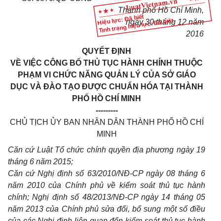
Thành phố Hồ Chí Minh,
Hiệu lực: Đã biết
Tình trạng hiệu lực: Đã biết
ngày
30
tháng
12
năm
2016
QUYẾT ĐỊNH
VỀ VIỆC CÔNG BỐ THỦ TỤC HÀNH CHÍNH THUỘC
PHẠM VI CHỨC NĂNG QUẢN LÝ CỦA SỞ GIÁO
DỤC VÀ ĐÀO TẠO ĐƯỢC CHUẨN HÓA TẠI THÀNH
PHỐ HỒ CHÍ MINH
---------
CHỦ TỊCH ỦY BAN NHÂN DÂN THÀNH PHỐ HỒ CHÍ
MINH
Căn cứ Luật Tổ chức chính quyền địa phương ngày 19
tháng 6 năm 2015;
Căn cứ Nghị định số 63/2010/NĐ-CP ngày 08 tháng 6
năm 2010 của Chính phủ về kiểm soát thủ tục hành
chính; Nghị định số 48/2013/NĐ-CP ngày 14 tháng 05
năm 2013 của Chính phủ sửa đổi, bổ sung một số điều
của các Nghị định liên quan đến kiểm soát thủ tục hành