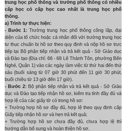
trung học phổ thông và trường phổ thông có nhiều
cấp học có cấp học cao nhất là trung học phổ
thông.
a) Trình tự thực hiện:
- Bước 1:
Trường trung học phổ thông công lập, đại
diện của tổ chức hoặc cá nhân đối với trường trung học
tư thục chuẩn bị hồ sơ theo quy định và nộp hồ sơ trực
tiếp tại Bộ phận tiếp nhận và trả kết quả - Sở Giáo dục
và Đào tạo (Địa chỉ: 66 - 68 Lê Thánh Tôn, phường Bến
Nghé, Quận 1) vào các ngày làm việc từ thứ hai đến thứ
sáu (buổi sáng từ 07 giờ 30 phút đến 11 giờ 30 phút,
buổi chiều từ 13 giờ đến 17 giờ).
- Bước 2:
Bộ phận tiếp nhận và trả kết quả - Sở Giáo
dục và Đào tạo tiếp nhận hồ sơ, kiểm tra tính đầy đủ và
hợp lệ của các giấy tờ có trong hồ sơ:
+ Trường hợp hồ sơ đầy đủ, hợp lệ theo quy định cấp
Giấy tiếp nhận hồ sơ và hẹn trả kết quả;
+ Trường hợp hồ sơ chưa đầy đủ, chưa hợp lệ thì
hướng dẫn bổ sung và hoàn thiện hồ sơ.