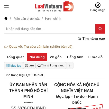
Đăng nhập
Văn bản pháp luật
Hành chính
Tìm nâng cao
👉
Quay về: Tra cứu văn bản (phiên bản cũ)
Tổng quan
Nội dung
VB gốc
Tiếng Anh
Lược đồ
Lưu
Tìm từ trong trang
Mục lục
Tình trạng hiệu lực:
Đã biết
ỦY BAN NHÂN DÂN
CỘNG HÒA XÃ HỘI CHỦ
THÀNH PH
Ố
HỒ CHÍ
NGHĨA VIỆT NAM
MINH
Độc lập - Tự do - Hạnh
-------
phúc
Số: 6870/QĐ-UBND
---------------