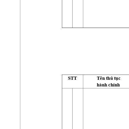
STT
Tên 
thủ
t
ục
hành
chính 