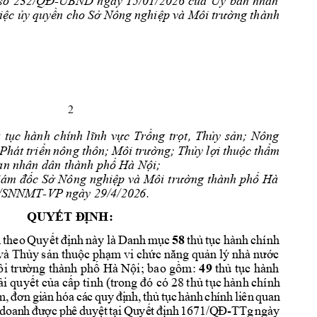
số 
232/QĐ
-UBND 
n
gày 
15/01/2026 
của
Ủy 
ban
nh
ân
iệc
ủy
quyền
cho 
Sở
Nông
nghiệp
và
 Môi 
trường
thành 
2 
 
tục 
hành 
chính 
l
ĩnh 
vực 
T
rồng 
trọt, 
Thủy 
sản; 
Nông 
Phát 
triển 
nông 
thôn; 
Môi 
trường; 
Thủy 
lợi 
thuộc 
thẩm 
an nhân 
dân thành ph
ố Hà Nội;
iám
đốc
Sở
 Nông 
nghiệp
và
 Môi 
trường
thành 
phố
Hà
/SNNMT-VP n
gày 29/4/202
6. 
QUYẾT
Đ
ỊNH:
 
theo 
Quyết
định
này 
là
Danh 
mục
58
thủ
tục
hành 
chính 
và
Thủy
s
ản
thuộc
ph
ạm
vi
chức
năng
quản
lý
nhà 
nước
i trường thàn
h phố Hà Nội; bao gồm: 
49 
thủ tục hành 
ải
quyết
của
cấp
tỉnh
(trong 
đó
có
28
thủ
tục
hành 
chính 
m
,
đơn
gi
ản
hóa
cá
c 
quy
đị
nh
,
thủ
tục
hà
nh 
ch
ín
h 
li
ên 
q
ua
n 
do
an
h 
đ
ư
ợc
phê
duy
ệt
tạ
i
Qu
yế
t
định
167
1/Q
Đ
-
TT
g 
n
gày