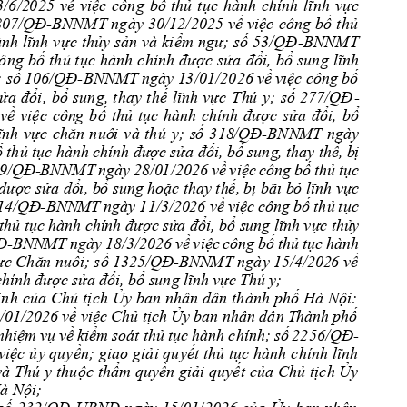
3/6/2
025 
về
việc
công 
bố
thủ
tục
hành
chính 
lĩnh
vực
807/QĐ
-BNNMT 
ngày
30/12/2025 
về
việc
công 
bố
t
hủ
nh 
lĩnh 
vực 
thủy 
sản 
và 
kiểm 
ngư; 
số 
53/QĐ
-BNNMT
ông 
bố
t
hủ
tục
hành 
chính 
được
sửa
đổi,
bổ
sung 
lĩnh
 s
ố 
106/QĐ
-
BNNMT 
ngày 1
3
/01/2026 
về 
việc c
ông 
bố 
sử
a 
đổi, 
bổ 
sung, 
t
hay 
thế 
l
ĩnh 
vực 
Th
ú
y; 
số 
277/QĐ
-
về 
việc 
côn
g 
bố 
thủ 
tục 
hàn
h 
chín
h 
đượ
c 
sửa 
đổi,
bổ
ĩ
nh 
vự
c 
chăn
nuô
i 
và
thú 
y; 
s
ố 
318
/QĐ
-BNN
MT 
ngà
y 
ố
 thủ t
ục h
ành
 chính
 đư
ợc
 sửa đổ
i, b
ổ sung
, t
hay t
hế, b
ị 
9/
QĐ
-
BNNMT
ngày 
28/0
1/202
6 
về
việc
công 
bố 
thủ 
tụ
c 
 đượ
c sửa
 đổ
i, b
ổ sung 
hoặc t
hay th
ế,
 bị
 bãi b
ỏ lĩn
h vự
c 
14
/QĐ
-
BNN
MT 
ngày 
11/3
/20
26 
về 
việ
c c
ông 
bố 
thủ 
tục 
 thủ t
ục hà
nh chí
nh đư
ợc
 sử
a đổi,
 bổ s
ung lĩ
nh vự
c thủ
y 
Đ
-
BNN
MT 
ng
ày 
18/3
/2
026
về 
việ
c 
công 
bố 
thủ 
tục 
hàn
h 
ự
c Chă
n nuôi;
số 132
5/Q
Đ
-
BNN
MT ngày
15/4
/202
6 về 
c
hính 
được 
sửa 
đổi, 
bổ s
ung
 lĩ
nh v
ực 
Thú 
y
; 
ịnh
của 
Chủ 
tịch
Ủy
ban
nhân 
dân 
thành 
phố
Hà
Nội: 
/01/2026 
về
việc
Chủ
tịch
Ủy
ban nhân 
dân 
T
hành 
phố 
nhiệm
vụ
về
kiểm
soát 
thủ
tục
hành 
chính; 
số
2256/QĐ
-
việc 
ủy quyền; 
giao 
giải quyết 
thủ 
tục hành 
chính 
lĩnh 
và
Thú y 
thuộc
thẩm
quyền
giải
quyết
của
Chủ
tịch
Ủy
à Nội;