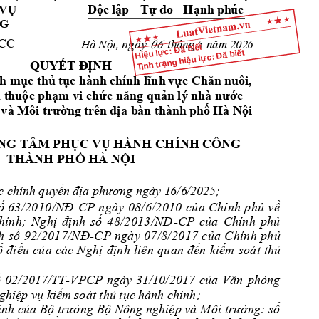
Độc
lập
 - 
Tự
do
 - 
Hạnh
phúc
 VỤ 
G 
CC
ngày
Hà
Nội,
tháng
 5 
năm
202
6 
06
Hiệu lực: Đã biết
Tình trạng hiệu lực: Đã biết
QUYẾT
Đ
ỊN
H
h 
m
ục
thủ
tục
 hành 
chính 
lĩnh
vực
Chăn
nuôi,  
 t
huộc phạm vi chức năn
g quản lý nhà n
ước 
và
Môi
trường
trên
địa
 b
àn thành 
phố
Hà
Nội
NG 
TÂM 
PHỤC
VỤ
HÀNH CHÍNH 
CÔNG 
THÀNH PHỐ H
À NỘI
c
 chín
h 
quyền
địa
phươ
ng
 ngày 1
6/6
/2025
; 
ố
63
/
20
1
0
/
NĐ
-
CP
ngày
08/6/2010
củ
a
Ch
ín
h
phủ
về
h
ín
h
;
Ng
h
ị
đị
nh
s
ố
4
8/
2
01
3
/N
Đ
-
CP
của
Ch
ín
h
ph
ủ
h
số
92/2017/NĐ
-
CP
ngày
07/8/2017
củ
a
C
h
ín
h
phủ
ố
đ
i
ều
c
ủ
a
 cá
c
N
gh
ị
định
 l
iê
n
quan
đ
ến
ki
ểm
soát
thủ
 
02/2017/TT
-
VPCP 
ngày 
31/10/2017 
của 
Văn 
phòng 
g
hiệp vụ kiểm 
soát thủ tục h
ành chính;
ịnh 
của Bộ 
trưởng 
Bộ Nông 
nghiệp và
 Môi 
trường: 
số 