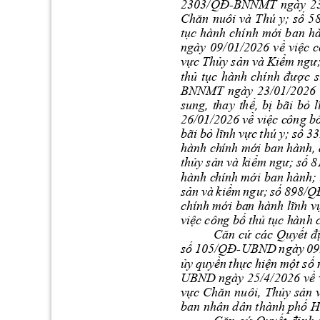
2303/QĐ
-BNN
MT 
ngày 
2
Chăn 
nuôi
và
Thú 
y;
số
5
tục
hành chính 
mới 
ban 
hà
ngày 
09/01/202
6 
về
việc
c
vực
Thủy 
sản 
và 
Kiểm 
ngư;
thủ 
tục 
hà
nh 
chính 
được 
B
NNMT
ngà
y 
23/0
1/202
6 
sun
g, 
t
hay 
t
hế,
bị 
bã
i 
bỏ 
l
26/
01
/20
26
 về v
iệc c
ông b
bãi 
bỏ 
lĩn
h 
vực 
thú 
y; 
số 
33
hàn
h ch
ính mớ
i ban
 hà
nh,
thủy
sả
n 
và k
iểm 
ngư;
 số 
8
hàn
h c
hính 
mới b
an h
ành;
sản 
và 
kiểm 
ngư;
số 
898
/Q
chín
h mới ba
n hành lĩ
nh v
việ
c 
côn
g bố 
thủ 
tục h
ành
Căn
cứ
các
Quyế
t
đ
số
105/QĐ
-UBND 
ngày 
09
ủy
quyền
thực 
hiện
một
số
UBND 
ngày 25/4/2026 
về 
vực 
Chăn 
nuôi, 
Thủy
s
ản
ban 
nhâ
n dân thành p
hố H