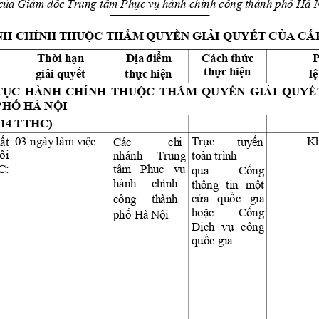
Giám
Tru
ng tâm 
hành 
chính
công
thành
Hà
của
đốc
Phục
vụ
phố
H CHÍNH 
THUỘC
THẨM
QUYỀN
GIẢI
QUYẾT
CỦA
CẤ
Cách
Thời
hạn
Địa
điểm
thức 
thực
hiệ
n
giải
q
uyết
thực
hiệ
n
lệ
HÀNH
CHÍNH 
TỤC
THUỘC
THẨM
QUYỀN
GIẢI
QUYẾ
P
HỐ HÀ NỘI
(1
4 
TTHC) 
03 ngày 
làm
K
Cá
c 
ch
i 
v
iệ
c
ất 
tuy
ến
Trực
nhánh 
Trung 
toà
n trìn
h 
ôi 
C: 
tâm 
Phục 
vụ 
qua 
Cổng 
hành
ch
ính
thông
tin
một 
công
th
ành
cửa 
quốc 
gia 
Hà
hoặc 
Cổng 
phố
Nộ
i
công 
Dịch
vụ
quốc gia.