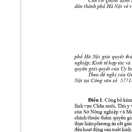
Căn
cứ 
Quyết
định 
dân 
t
hành 
phố
Hà
Nội
về
v
phố 
Hà 
N
ội 
giải 
quyết 
t
hủ
nghiệp; 
Kinh 
tế 
hợp 
tác 
và 
quyền
giải 
quyết của 
Ủy b
Theo 
đề
nghị
của
G
Nội tại Công v
ă
n số
5771
Điều
1
. 
Công 
bố
kèm
lĩnh
vực
Chăn
nuôi, 
Thú
y 
của Sở Nông nghiệp và Mô
chính 
thuộc
thẩm
quyền
gi
th
ực
hi
ện
ph
ươ
ng
án
c
ắt
gi
ả
đế
n
ho
ạt
động
sả
n
xu
ất
kinh