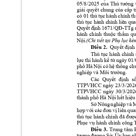
05/8/2025 
củ
a
Thủ
tướng
giải quyết 
chung của 
cấp 
t
có 0
1 thủ
tục
h
ành 
chính 
th
thủ
tục 
h
à
n
h 
c
hí
nh
li
ê
n qu
a
Q
u
yế
t
định 
1671/QĐ
-
TTg 
hành 
chính 
thuộc 
thẩm 
qu
Nội
.
(C
h
i
 t
iế
t
 t
ại
P
h
ụ
 l
ục
kè
Điều
2.
Quyết
định
Thủ
tục
 h
ành 
chính 
lực 
thi 
hành 
kể 
từ 
ngày 
01/
phố 
Hà 
Nội 
có 
hệ 
thống 
ch
nghiệp và Môi 
trường.
Các 
Quyết 
định
s
TTPVHCC 
ngày 23/3/2
026
TTP
VHCC 
ngày 
30
/3
/20
2
thàn
h 
phố Hà 
Nội hết hiệu 
Sở
Nông 
nghiệp
và
M
hợp
với
các
đơn
vị
liên 
qua
thủ tục 
hành chính đã đ
ược
Phục vụ hành c
hính công 
Điều 
3. 
Trung 
tâm 
tương
đương
Sở;
Ủy
ban 
n