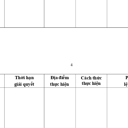
4 
Cách
Thời
hạn
Địa
điểm
thức 
thực
hiệ
n
giải
q
uyết
thực
hiệ
n
lệ