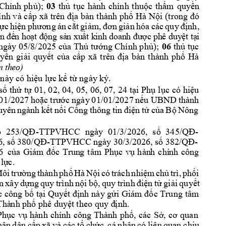
Chính 
phủ);
03
thủ
tục
hành 
chính 
thuộc
thẩm
quyền
ỉnh v
à cấp 
xã 
trên địa 
bàn 
thành phố 
Hà 
Nội
 (t
rong đ
ó 
ực
hiện
phương
án
cắt
giảm,
đơn
giản
hóa 
các
quy
định,
n
đế
n
ho
ạ
t
động
s
ả
n
xu
ất
kinh
do
an
h 
đư
ợc
phê
du
y
ệ
t
tạ
i
ngày 
05/8/2025 của 
Thủ t
ướng Chính p
hủ); 
06 
thủ 
tục 
yền 
giải 
quyết 
của 
cấp 
xã 
t
rên 
địa 
bàn 
thành 
phố 
Hà 
m 
th
e
o)
 này c
ó 
hiệu
lực
kể
từ
 ngày k
ý.
số
thứ
tự
01, 
02,
04, 
05, 
06, 
07,
24
tại
Phụ
lục
có
hiệu
01/2027 
hoặc 
trước 
ngày 
01/01/2027 
nếu 
UBND 
thành 
uyên 
ngành 
kết 
nối 
Cổng 
thông 
tin 
điện 
tử 
của 
Bộ 
Nông 
ố 
253/QĐ
-
TTPVHCC 
ngày 
01/3/2026, 
số 
345/QĐ
-
, 
số 
380/QĐ
-
TTPVHCC 
ngày 30/3/2
0
26, 
số 38
2/QĐ
-
6  
của
Giám 
đ
ốc
Trun
g 
tâm 
P
hục
vụ
hàn
h 
chí
nh 
côn
g 
lực.
ôi 
trường
thành 
phố
Hà
Nội
có
trách 
nhiệm
chủ
trì, 
phối 
n 
xây 
dựng
quy 
trình 
nội
bộ,
quy 
trình 
đi
ện
tử
giải
quyết 
 công bố 
tại Quyết định n
ày gửi Giám 
đốc Trung 
tâm 
Thà
nh phố phê duyệt 
th
eo quy đ
ịnh.
Phục 
vụ 
hành 
chính 
công 
Thành 
phố, 
các 
Sở, 
cơ 
quan 
hân 
dân 
cấp
xã
và
các
tổ
chức,
cá
n
hân 
có
liên 
quan 
chịu 