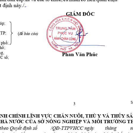
t định nà
y./.
GIÁM ĐỐC
háp
; 
TP
;
(
đ
ể 
bá
o c
áo
)
 phố;
hố;
g, 
Phan Văn 
Phúc
VC
 số
; 
S
3 
NH
C
HÍNH 
 NUÔI,
THÚ
 Y 
LĨNH
VỰC CHĂN
V
À TH
ỦY S
Ả
NHÀ NƯỚC CỦA 
SỞ NÔNG 
NGHIỆP VÀ M
ÔI TRƯỜNG T
 
t
heo 
-TTP
VHCC ngà
y 
tháng
Quyết
định
số
/QĐ