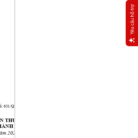
Yêu
cầu
hỗ trợ
ố: 631/QĐ-TTPVHCC; 06/05/2026; 16:45:49;
N 
THUỘC
PHẠM
VI CHỨC
NĂNG
HÀN
H PHỐ HÀ NỘ
I
 2026 
năm