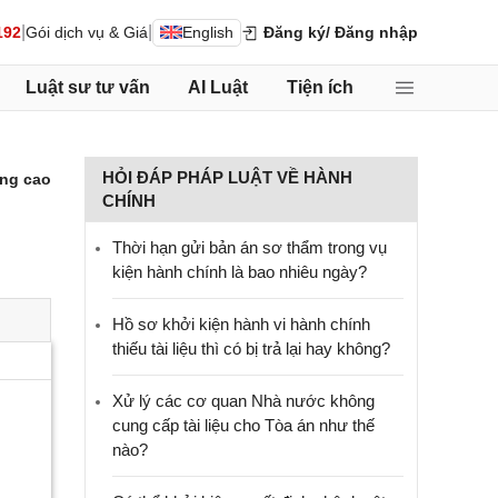
|
|
192
Gói dịch vụ & Giá
English
Đăng ký
/ Đăng nhập
Luật sư tư vấn
AI Luật
Tiện ích
HỎI ĐÁP PHÁP LUẬT VỀ HÀNH
ng cao
CHÍNH
Thời hạn gửi bản án sơ thẩm trong vụ
kiện hành chính là bao nhiêu ngày?
Hồ sơ khởi kiện hành vi hành chính
thiếu tài liệu thì có bị trả lại hay không?
Xử lý các cơ quan Nhà nước không
cung cấp tài liệu cho Tòa án như thế
nào?