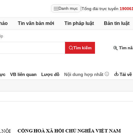
|
Danh mục
Tổng đài trực tuyến
19006
hảo
Tin văn bản mới
Tin pháp luật
Bản tin luật
ệp
Tìm kiếm
Tìm nâ
lực
VB liên quan
Lược đồ
Nội dung hợp nhất
Tải về
CỘNG
HOÀ
XÃ
HỘI
CHỦ
NGHĨA
VIỆT
NAM
À
NỘI 