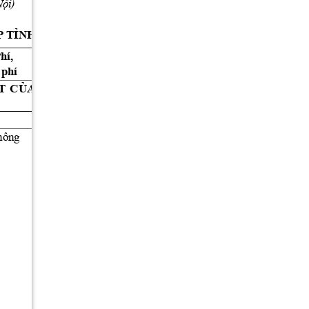
Nộ
i)
 (49 
TTHC) 
P
T
ỈNH
Ph
í, 
pháp
lý
Căn
cứ
phí
T
CỦA
SỞ 
NÔNG 
NGHIỆP 
VÀ 
MÔI 
hô
ng 
-
Luật 
Chăn 
nuôi 
số 
32/
2018/Q
H14 
ng
ày
19/11/2018 
của Quốc h
ội;
-
Luật 
số 
146/2025/QH15 
ngày 
11/12/2025 
của  Quốc 
sung
hội
sửa
đổi,
bổ
một
số 
15 
trong 
điều
của
Luật
lĩnh 
vực 
Nông 
nghiệp
và 
Môi 
trường  
(Sau 
đây 
gọi  tắt 
là 
Luật 
số 
146/2025/QH15 
ngày 
11/12/2025 
của
Quốc 
hội)
;
-
-
Nghị 
đị
nh 
số 
32/2026/ 
NĐ