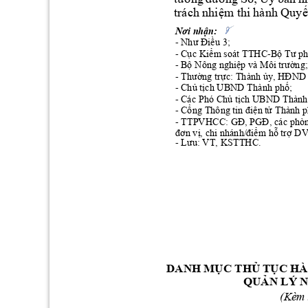
trách nhiệm th
i hành Quyế
Nơi nhận:
-
Như Điều 
3; 
-
Cục Kiểm soát TTHC
-
Bộ Tư p
-
Bộ Nông nghiệp và Mô
i
 trường;
-
Thường trực: Thành
 ủy, HĐN
D
-
Chủ tịch 
UBND
 T
hành phố;
-
Các Phó 
Chủ tịch
UB
ND Thành
-
Cổng 
T
hông tin điện t
ử Thành p
-
TTPVHCC: GĐ
, PGĐ, các phòn
đơn vị
, chi nhánh/
điểm hỗ trợ D
-
Lưu: VT, 
KSTTHC.
DANH
HÀ
MỤC
THỦ
TỤC
QUẢN
LÝ 
(Kèm