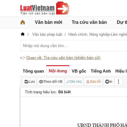
Văn bản mới
Tra cứu văn bản
Dự t
Văn bản pháp luật
Hành chính,
Nông nghiệp-Lâm nghi
👉
Quay về: Tra cứu văn bản (phiên bản cũ)
Nội dung
Tổng quan
VB gốc
Tiếng Anh
Hiệu 
Lưu
Theo dõi VB
Ghi chú
Báo lỗi
In
Tình trạng hiệu lực:
Đã biết
UBND
THÀNH
PHỐ
H