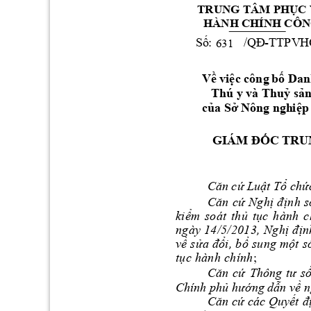
TRUNG TÂM PHỤC
HÀNH CHÍNH CÔN
S
ố
:
/QĐ
-TTPV
H
631
Về
việc
 công 
bố
 Dan
Thú y và Thuỷ sản
của
Sở
Nông 
ngh
i
ệp
GIÁM 
Đ
ỐC
TRU
Căn
cứ
Luật
Tổ
chứ
Că
n
cứ
N
gh
ị
định
s
ki
ể
m
so
á
t
th
ủ
tụ
c
hà
n
h
c
ng
à
y 
1
4
/5
/
20
1
3
,
N
gh
ị
địn
về
sử
a
đổ
i
,
 b
ổ
sung
một
s
tụ
c
hành
ch
ín
h
;
Căn 
cứ 
Thông 
tư 
số
Chính phủ hướ
ng dẫn về n
Căn cứ 
các 
Quyết 
đ