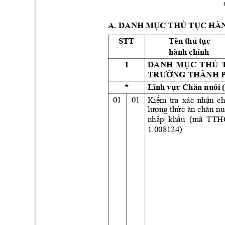
A. DANH
HÀN
MỤC
THỦ
TỤC
STT
Tên 
thủ
t
ục
hành
chính 
I
DANH
MỤC
T
HỦ
TRƯỜNG THÀNH 
*
nuôi 
Lĩnh
vực
Chăn
01
01
tra
xác 
Kiểm
nhận
ch
lượng 
thứ
c 
ăn 
chăn 
nu
nhập
khẩu 
(mã  TTH
1.008124) 