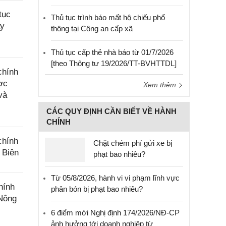
tục
Thủ tục trình báo mất hộ chiếu phổ
ây
thông tại Công an cấp xã
Thủ tục cấp thẻ nhà báo từ 01/7/2026
[theo Thông tư 19/2026/TT-BVHTTDL]
chính
ợc
Xem thêm
và
CÁC QUY ĐỊNH CẦN BIẾT VỀ HÀNH
CHÍNH
chính
Chặt chém phí gửi xe bị
 Biên
phạt bao nhiêu?
Từ 05/8/2026, hành vi vi phạm lĩnh vực
hính
phân bón bị phạt bao nhiêu?
 Nông
6 điểm mới Nghị định 174/2026/NĐ-CP
ảnh hưởng tới doanh nghiệp từ