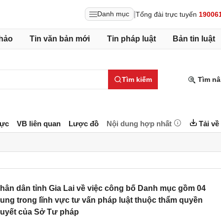
|
Danh mục
Tổng đài trực tuyến
19006
hảo
Tin văn bản mới
Tin pháp luật
Bản tin luật
Tìm kiếm
Tìm nâ
lực
VB liên quan
Lược đồ
Nội dung hợp nhất
Tải về
ân dân tỉnh Gia Lai ​về việc công bố Danh mục gồm 04
ung trong lĩnh vực tư vấn pháp luật thuộc thẩm quyền
quyết của Sở Tư pháp