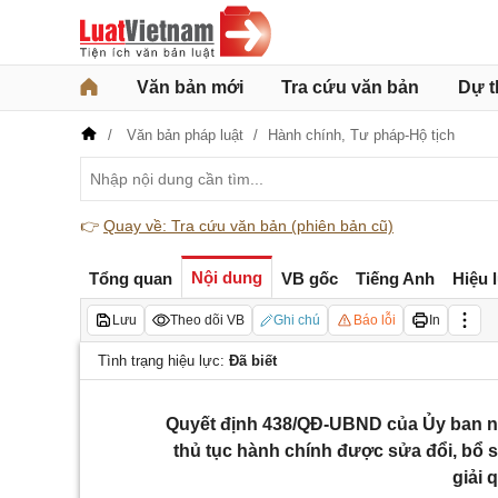
Văn bản mới
Tra cứu văn bản
Dự t
Văn bản pháp luật
Hành chính,
Tư pháp-Hộ tịch
👉
Quay về: Tra cứu văn bản (phiên bản cũ)
Nội dung
Tổng quan
VB gốc
Tiếng Anh
Hiệu 
Lưu
Theo dõi VB
Ghi chú
Báo lỗi
In
Tình trạng hiệu lực:
Đã biết
Quyết định 438/QĐ-UBND của Ủy ban nh
thủ tục hành chính được sửa đổi, bổ s
giải 