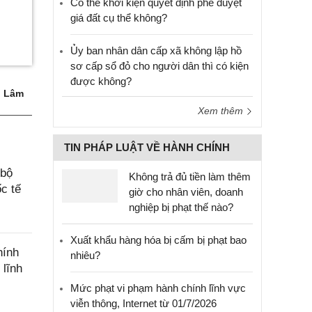
Có thể khởi kiện quyết định phê duyệt
giá đất cụ thể không?
Ủy ban nhân dân cấp xã không lập hồ
sơ cấp sổ đỏ cho người dân thì có kiện
được không?
 Lâm
Xem thêm
TIN PHÁP LUẬT VỀ HÀNH CHÍNH
 bộ
Không trả đủ tiền làm thêm
c tế
giờ cho nhân viên, doanh
nghiệp bị phạt thế nào?
Xuất khẩu hàng hóa bị cấm bị phạt bao
hính
nhiêu?
 lĩnh
Mức phạt vi phạm hành chính lĩnh vực
viễn thông, Internet từ 01/7/2026