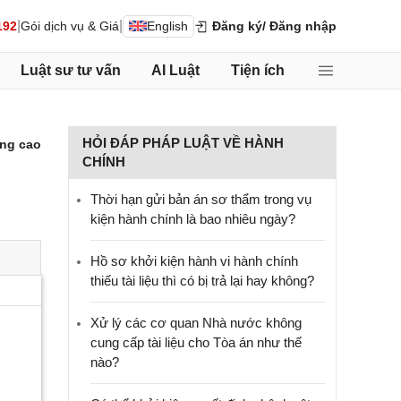
|
|
192
Gói dịch vụ & Giá
English
Đăng ký
/ Đăng nhập
Luật sư tư vấn
AI Luật
Tiện ích
HỎI ĐÁP PHÁP LUẬT VỀ HÀNH
ng cao
CHÍNH
Thời hạn gửi bản án sơ thẩm trong vụ
kiện hành chính là bao nhiêu ngày?
Hồ sơ khởi kiện hành vi hành chính
thiếu tài liệu thì có bị trả lại hay không?
Xử lý các cơ quan Nhà nước không
cung cấp tài liệu cho Tòa án như thế
nào?