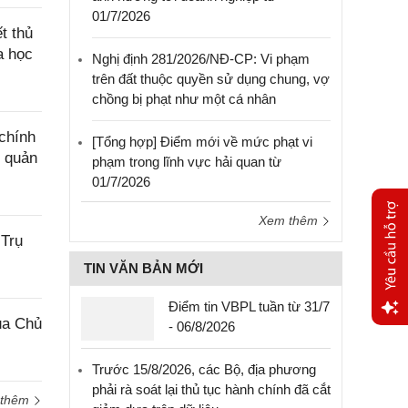
01/7/2026
t thủ
a học
Nghị định 281/2026/NĐ-CP: Vi phạm
trên đất thuộc quyền sử dụng chung, vợ
chồng bị phạt như một cá nhân
chính
[Tổng hợp] Điểm mới về mức phạt vi
g quản
phạm trong lĩnh vực hải quan từ
01/7/2026
Xem thêm
 Trụ
TIN VĂN BẢN MỚI
Điểm tin VBPL tuần từ 31/7
ủa Chủ
- 06/8/2026
Yêu
cầu
Trước 15/8/2026, các Bộ, địa phương
hỗ trợ
phải rà soát lại thủ tục hành chính đã cắt
 thêm