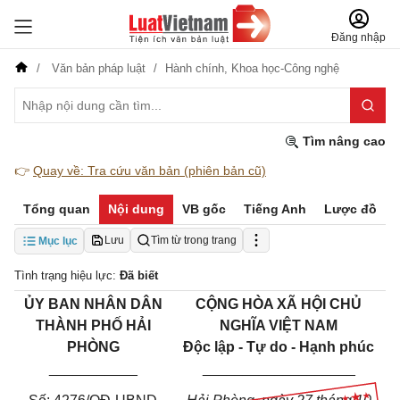
Đăng nhập
Văn bản pháp luật
Hành chính,
Khoa học-Công nghệ
Tìm nâng cao
👉
Quay về: Tra cứu văn bản (phiên bản cũ)
Tổng quan
Nội dung
VB gốc
Tiếng Anh
Lược đồ
Lưu
Tìm từ trong trang
Mục lục
Tình trạng hiệu lực:
Đã biết
ỦY BAN NHÂN DÂN
CỘNG HÒA XÃ HỘI CHỦ
THÀNH PHỐ HẢI
NGHĨA VIỆT NAM
PHÒNG
Độc lập - Tự do - Hạnh phúc
___________
___________________