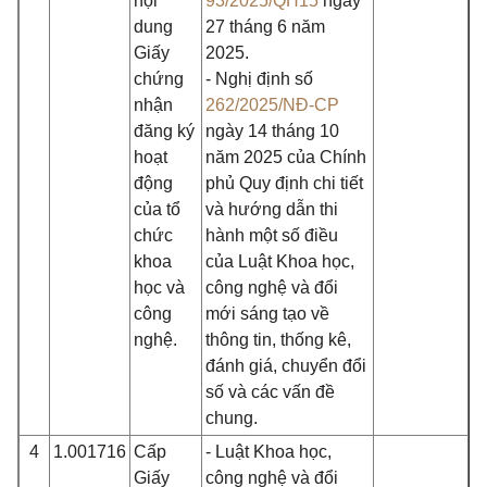
nội
93/2025/QH15
ngày
dung
27 tháng 6 năm
Giấy
2025.
chứng
- Nghị định số
nhận
262/2025/NĐ-CP
đăng ký
ngày 14 tháng 10
hoạt
năm 2025 của Chính
động
phủ Quy định chi tiết
của tổ
và hướng dẫn thi
chức
hành một số điều
khoa
của Luật Khoa học,
học và
công nghệ và đổi
công
mới sáng tạo về
nghệ.
thông tin, thống kê,
đánh giá, chuyển đổi
số và các vấn đề
chung.
4
1.001716
Cấp
- Luật Khoa học,
Giấy
công nghệ và đổi