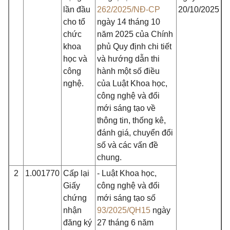
lần đầu
262/2025/NĐ-CP
20/10/2025
cho tổ
ngày 14 tháng 10
chức
năm 2025 của Chính
khoa
phủ Quy định chi tiết
học và
và hướng dẫn thi
công
hành một số điều
nghệ.
của Luật Khoa học,
công nghệ và đổi
mới sáng tạo về
thông tin, thống kê,
đánh giá, chuyển đổi
số và các vấn đề
chung.
2
1.001770
Cấp lại
- Luật Khoa học,
Giấy
công nghệ và đổi
chứng
mới sáng tạo số
nhận
93/2025/QH15
ngày
đăng ký
27 tháng 6 năm