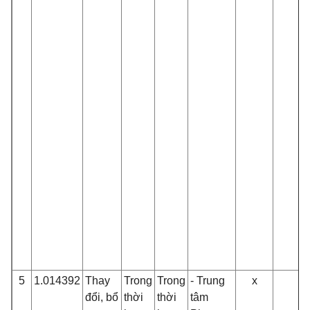
5
1.014392
Thay
Trong
Trong
- Trung
x
đổi, bổ
thời
thời
tâm