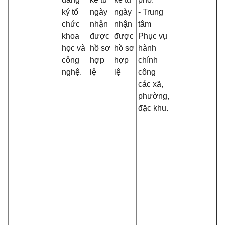
ký tổ
ngày
ngày
- Trung
chức
nhận
nhận
tâm
khoa
được
được
Phục vụ
học và
hồ sơ
hồ sơ
hành
công
hợp
hợp
chính
nghệ.
lệ
lệ
công
các xã,
phường,
đặc khu.