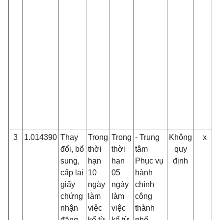
3
1.014390
Thay
Trong
Trong
- Trung
Không
x
đổi, bổ
thời
thời
tâm
quy
sung,
hạn
hạn
Phục vụ
định
cấp lại
10
05
hành
giấy
ngày
ngày
chính
chứng
làm
làm
công
nhận
việc
việc
thành
đăng
kể từ
kể từ
phố.