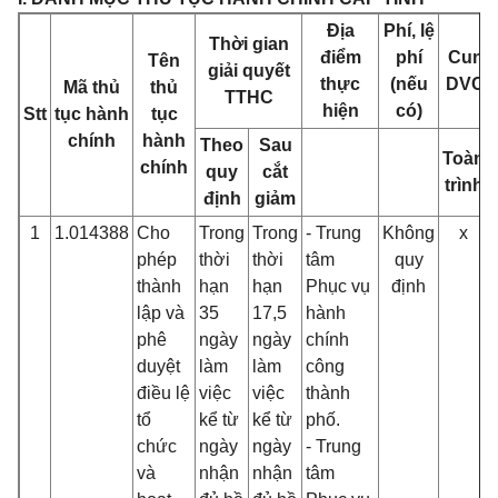
Địa
Phí, lệ
Thời gian
điểm
phí
Cung
Tên
giải quyết
thực
(nếu
DVCTT
Mã thủ
thủ
TTHC
hiện
có)
Stt
tục hành
tục
chính
hành
Theo
Sau
Toàn
chính
quy
cắt
trình
định
giảm
1
1.014388
Cho
Trong
Trong
- Trung
Không
x
phép
thời
thời
tâm
quy
thành
hạn
hạn
Phục vụ
định
lập và
35
17,5
hành
phê
ngày
ngày
chính
duyệt
làm
làm
công
điều lệ
việc
việc
thành
tổ
kể từ
kể từ
phố.
chức
ngày
ngày
- Trung
và
nhận
nhận
tâm