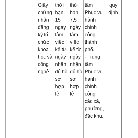
Giấy
thời
thời
tâm
quy
chứng
hạn
hạn
Phục vụ
định
nhận
15
7,5
hành
đăng
ngày
ngày
chính
ký tổ
làm
làm
công
chức
việc
việc
thành
khoa
kể từ
kể từ
phố.
học và
ngày
ngày
- Trung
công
nhận
nhận
tâm
nghệ.
đủ hồ
đủ hồ
Phục vụ
sơ
sơ
hành
hợp
hợp
chính
lệ
lệ
công
các xã,
phường,
đặc khu.