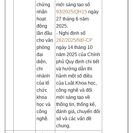
chứng
mới sáng tạo số
nhận
93/2025/QH15
ngày
hoạt
27 tháng 6 năm
động
2025.
lần đầu
- Nghị định số
cho văn
262/2025/NĐ-CP
phòng
ngày 14 tháng 10
đại
năm 2025 của Chính
diện,
phủ Quy định chi tiết
chi
và hướng dẫn thi
nhánh
hành một số điều
của tổ
của Luật Khoa học,
chức
công nghệ và đổi
khoa
mới sáng tạo về
học và
thông tin, thống kê,
công
đánh giá, chuyển đổi
nghệ.
số và các vấn đề
chung.