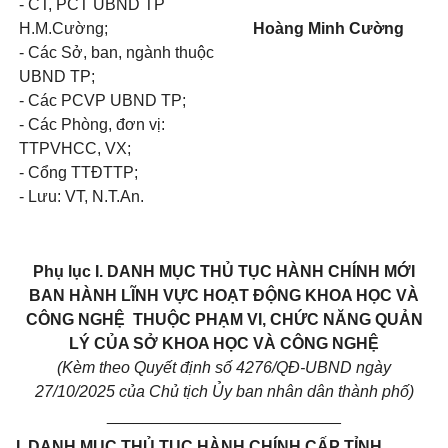
- CT, PCT UBND TP
H.M.Cường;
Hoàng Minh Cường
- Các Sở, ban, ngành thuộc
UBND TP;
- Các PCVP UBND TP;
- Các Phòng, đơn vị:
TTPVHCC, VX;
- Cổng TTĐTTP;
- Lưu: VT, N.T.An.
Phụ lục I.
DANH MỤC THỦ TỤC HÀNH CHÍNH MỚI
BAN HÀNH LĨNH VỰC HOẠT ĐỘNG KHOA HỌC VÀ
CÔNG NGHỆ
THUỘC PHẠM VI, CHỨC NĂNG QUẢN
LÝ CỦA SỞ KHOA HỌC VÀ CÔNG NGHỆ
(Kèm theo Quyết định số 4276/QĐ-UBND ngày
27/10/2025 của Chủ tịch Ủy ban nhân dân thành phố)
__________________________
I. DANH MỤC THỦ TỤC HÀNH CHÍNH CẤP TỈNH