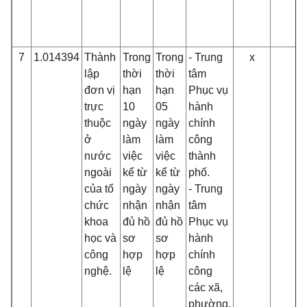
7
1.014394
Thành
Trong
Trong
- Trung
x
lập
thời
thời
tâm
đơn vị
hạn
hạn
Phục vụ
trực
10
05
hành
thuộc
ngày
ngày
chính
ở
làm
làm
công
nước
việc
việc
thành
ngoài
kể từ
kể từ
phố.
của tổ
ngày
ngày
- Trung
chức
nhận
nhận
tâm
khoa
đủ hồ
đủ hồ
Phục vụ
học và
sơ
sơ
hành
công
hợp
hợp
chính
nghệ.
lệ
lệ
công
các xã,
phường,