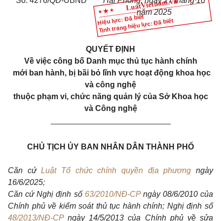
Số: 4276/QĐ-UBND
Hải Phòng, ngày 27 tháng 10
năm 2025
Hiệu lực: Đã biết
Tình trạng hiệu lực: Đã biết
QUYẾT ĐỊNH
Về việc công bố Danh mục thủ tục hành chính
mới ban hành, bị bãi bỏ lĩnh vực hoạt động khoa học
và công nghệ
thuộc phạm vi, chức năng quản lý của Sở Khoa học
và Công nghệ
___________________________
CHỦ TỊCH ỦY BAN NHÂN DÂN THÀNH PHỐ
Căn cứ
Luật Tổ chức chính quyền địa phương
ngày
16/6/2025;
Căn cứ Nghị định số
63/2010/NĐ-CP
ngày 08/6/2010 của
Chính phủ về kiểm soát thủ tục hành chính; Nghị định số
48/2013/NĐ-CP
ngày 14/5/2013 của Chính phủ về sửa