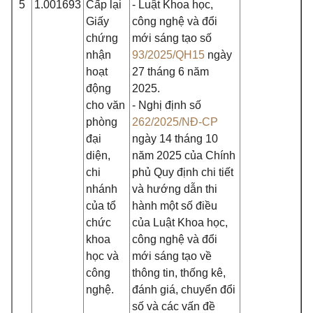
5
1.001693
Cấp lại
- Luật Khoa học,
Giấy
công nghệ và đổi
chứng
mới sáng tạo số
nhận
93/2025/QH15
ngày
hoạt
27 tháng 6 năm
động
2025.
cho văn
- Nghị định số
phòng
262/2025/NĐ-CP
đại
ngày 14 tháng 10
diện,
năm 2025 của Chính
chi
phủ Quy định chi tiết
nhánh
và hướng dẫn thi
của tổ
hành một số điều
chức
của Luật Khoa học,
khoa
công nghệ và đổi
học và
mới sáng tạo về
công
thông tin, thống kê,
nghệ.
đánh giá, chuyển đổi
số và các vấn đề