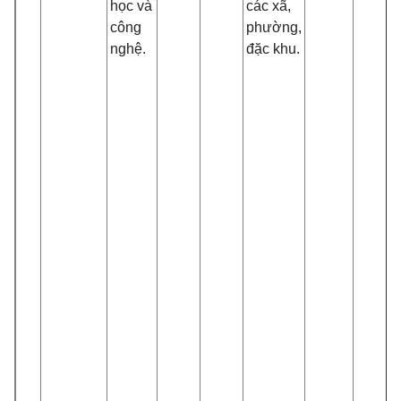
học và
các xã,
công
phường,
nghệ.
đặc khu.