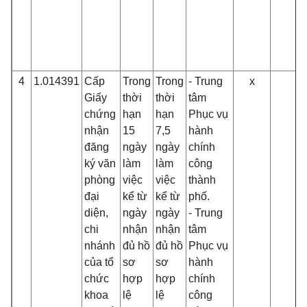
4
1.014391
Cấp
Trong
Trong
- Trung
x
Giấy
thời
thời
tâm
chứng
hạn
hạn
Phục vụ
nhận
15
7,5
hành
đăng
ngày
ngày
chính
ký văn
làm
làm
công
phòng
việc
việc
thành
đại
kể từ
kể từ
phố.
diện,
ngày
ngày
- Trung
chi
nhận
nhận
tâm
nhánh
đủ hồ
đủ hồ
Phục vụ
của tổ
sơ
sơ
hành
chức
hợp
hợp
chính
khoa
lệ
lệ
công