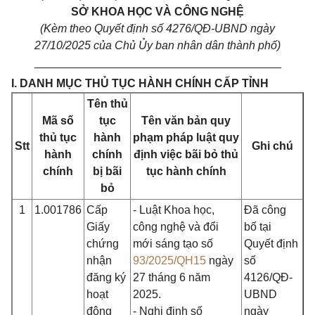
SỞ KHOA HỌC VÀ CÔNG NGHỆ
(Kèm theo Quyết định số 4276/QĐ-UBND ngày
27/10/2025 của Chủ Ủy ban nhân dân thành phố)
_______________________________________
I. DANH MỤC THỦ TỤC HÀNH CHÍNH CẤP TỈNH
Tên thủ
Mã số
tục
Tên văn bản quy
thủ tục
hành
phạm pháp luật quy
Stt
Ghi chú
hành
chính
định việc bãi bỏ thủ
chính
bị bãi
tục hành chính
bỏ
1
1.001786
Cấp
- Luật Khoa học,
Đã công
Giấy
công nghệ và đổi
bố tại
chứng
mới sáng tạo số
Quyết định
nhận
93/2025/QH15
ngày
số
đăng ký
27 tháng 6 năm
4126/QĐ-
hoạt
2025.
UBND
động
- Nghị định số
ngày