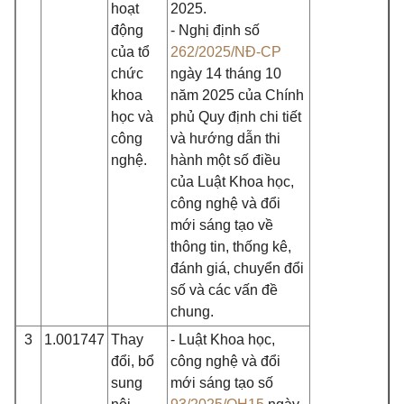
hoạt
2025.
động
- Nghị định số
của tổ
262/2025/NĐ-CP
chức
ngày 14 tháng 10
khoa
năm 2025 của Chính
học và
phủ Quy định chi tiết
công
và hướng dẫn thi
nghệ.
hành một số điều
của Luật Khoa học,
công nghệ và đổi
mới sáng tạo về
thông tin, thống kê,
đánh giá, chuyển đổi
số và các vấn đề
chung.
3
1.001747
Thay
- Luật Khoa học,
đổi, bổ
công nghệ và đổi
sung
mới sáng tạo số