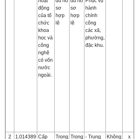
hoạt
đủ hồ
đủ hồ
Phục vụ
động
sơ
sơ
hành
của tổ
hợp
hợp
chính
chức
lệ
lệ
công
khoa
các xã,
học và
phường,
công
đặc khu.
nghệ
có vốn
nước
ngoài.
2
1.014389
Cấp
Trong
Trong
- Trung
Không
x