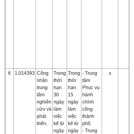
6
1.014393
Công
Trong
Trong
- Trung
x
nhận
thời
thời
tâm
trung
hạn
hạn
Phục vụ
tâm
30
15
hành
nghiên
ngày
ngày
chính
cứu và
làm
làm
công
phát
việc
việc
thành
triển.
kể từ
kể từ
phố.
ngày
ngày
- Trung