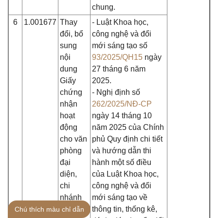
chung.
6
1.001677
Thay
- Luật Khoa học,
đổi, bổ
công nghệ và đổi
sung
mới sáng tạo số
nội
93/2025/QH15
ngày
dung
27 tháng 6 năm
Giấy
2025.
chứng
- Nghị định số
nhận
262/2025/NĐ-CP
hoạt
ngày 14 tháng 10
động
năm 2025 của Chính
cho văn
phủ Quy định chi tiết
phòng
và hướng dẫn thi
đại
hành một số điều
diện,
của Luật Khoa học,
chi
công nghệ và đổi
nhánh
mới sáng tạo về
của tổ
thông tin, thống kê,
Chú thích màu chỉ dẫn