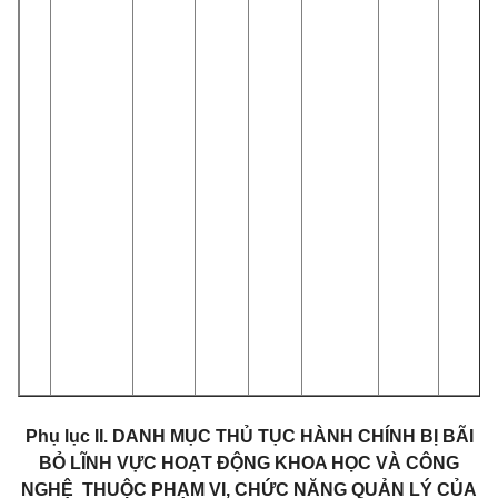
Phụ lục II.
DANH MỤC THỦ TỤC HÀNH CHÍNH BỊ BÃI
BỎ LĨNH VỰC HOẠT ĐỘNG KHOA HỌC VÀ CÔNG
NGHỆ
THUỘC PHẠM VI, CHỨC NĂNG QUẢN LÝ CỦA