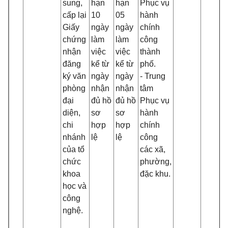
sung,
hạn
hạn
Phục vụ
cấp lại
10
05
hành
Giấy
ngày
ngày
chính
chứng
làm
làm
công
nhận
việc
việc
thành
đăng
kể từ
kể từ
phố.
ký văn
ngày
ngày
- Trung
phòng
nhận
nhận
tâm
đại
đủ hồ
đủ hồ
Phục vụ
diện,
sơ
sơ
hành
chi
hợp
hợp
chính
nhánh
lệ
lệ
công
của tổ
các xã,
chức
phường,
khoa
đặc khu.
học và
công
nghệ.