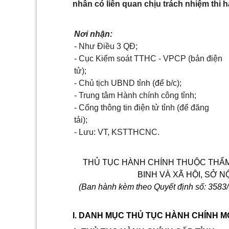
nhân có liên quan chịu trách nhiệm thi h
Nơi nhận:
- Như Điều 3 QĐ;
- Cục Kiểm soát TTHC - VPCP (bản điện
tử);
- Chủ tịch UBND tỉnh (để b/c);
- Trung tâm Hành chính công tỉnh;
- Cổng thông tin điện tử tỉnh (để đăng
tải);
- Lưu: VT, KSTTHCNC.
THỦ TỤC HÀNH CHÍNH THUỘC THẨM
BINH VÀ XÃ HỘI, SỞ 
(Ban hành kèm theo Quyết định số: 358
I. DANH MỤC THỦ TỤC HÀNH CHÍNH 