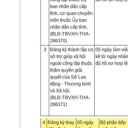
ban nhân dân cấp
tỉnh, cơ quan chuyên
môn thuộc Ủy ban
nhân dân cấp tỉnh.
(BLĐ-TBVXH-THA-
286370)
3
Đăng ký thành lập cơ
05 ngày làm việ
sở trợ giúp xã hội
kể từ ngày nhậ
ngoài công lập thuộc
đủ hồ sơ hợp lệ
thẩm quyền giải
quyết của Sở Lao
động - Thương binh
và Xã hội.
(BLĐ-TBVXH-THA-
286371)
4
Đăng ký thay
05 ngày
Bộ phận tiếp