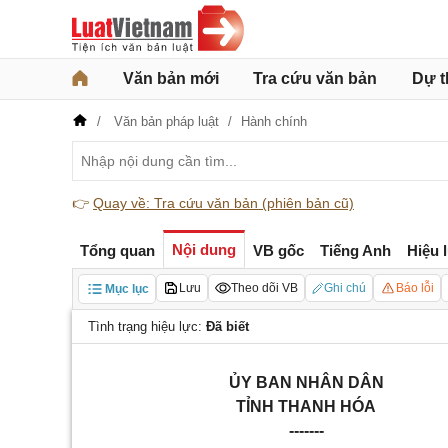
Văn bản mới
Tra cứu văn bản
Dự t
Văn bản pháp luật
Hành chính
👉
Quay về: Tra cứu văn bản (phiên bản cũ)
Nội dung
Tổng quan
VB gốc
Tiếng Anh
Hiệu 
Lưu
Theo dõi VB
Ghi chú
Báo lỗi
Mục lục
Tình trạng hiệu lực:
Đã biết
ỦY BAN NHÂN DÂN
TỈNH THANH HÓA
-------