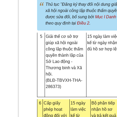
Thủ tục "Đăng ký thay đổi nội dung giấ
xã hội ngoài công lập thuộc thẩm quy
được sửa đổi, bổ sung bởi
Mục I Danh
theo quy định tại
Điều 2
.
5
Giải thể cơ sở trợ
15 ngày làm việ
giúp xã hội ngoài
kể từ ngày nhậ
công lập thuộc thẩm
đủ hồ sơ hợp lệ
quyền thành lập của
Sở Lao động -
Thương binh và Xã
hội.
(BLĐ-TBVXH-THA-
286373)
6
Cấp giấy
15 ngày
Bộ phận tiếp
phép hoạt
làm việc
nhận hồ sơ
động đối với
kể từ
và trả kết quả