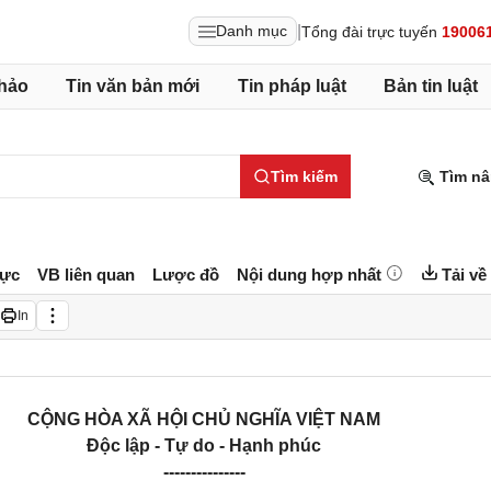
|
Danh mục
Tổng đài trực tuyến
19006
hảo
Tin văn bản mới
Tin pháp luật
Bản tin luật
Tìm kiếm
Tìm nâ
lực
VB liên quan
Lược đồ
Nội dung hợp nhất
Tải về
In
CỘNG HÒA XÃ HỘI CHỦ NGHĨA VIỆT NAM
Độc lập - Tự do - Hạnh phúc
---------------