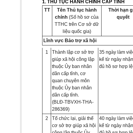
1. THỦ TỤC HÀNH CHÍNH CẤP TỈNH
TT
Tên Thủ tục hành
Thời hạn g
chính
(Số hồ sơ của
quyết
TTHC trên Cơ sở dữ
liệu quốc gia)
Lĩnh vực Bảo trợ xã hội
1
Thành lập cơ sở trợ
35 ngày làm việ
giúp xã hội công lập
kể từ ngày nhậ
thuộc Ủy ban nhân
đủ hồ sơ hợp lệ
dân cấp tỉnh, cơ
quan chuyên môn
thuộc Ủy ban nhân
dân cấp tỉnh.
(BLĐ-TBVXH-THA-
286369)
2
Tổ chức lại, giải thể
40 ngày làm việ
cơ sở trợ giúp xã hội
kể từ ngày nhậ
công lập thuộc Ủy
đủ hồ sơ hợp lệ