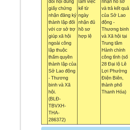
đổi nội dung
làm việc
nhận hồ sơ
giấy chứng
kể từ
và trả kết quả
nhận đăng ký
ngày
của Sở Lao
thành lập đối
nhận đủ
động -
với cơ sở trợ
hồ sơ
Thương binh
giúp xã hội
hợp lệ
và Xã hội tại
ngoài công
Trung tâm
lập thuộc
Hành chính
thẩm quyền
công tỉnh (số
thành lập của
28 Đại lộ Lê
Sở Lao động
Lợi Phường
- Thương
Điện Biên,
binh và Xã
thành phố
hội.
Thanh Hóa)
(BLĐ-
TBVXH-
THA-
286372)