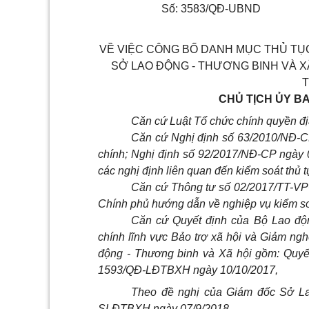
Số: 3583/QĐ-UBND
VỀ VIỆC CÔNG BỐ DANH MỤC THỦ TỤ
SỞ LAO ĐỘNG - THƯƠNG BINH VÀ XÃ
T
CHỦ TỊCH ỦY B
Căn cứ Luật Tổ chức chính quyền đ
Căn cứ Nghị định số 63/2010/NĐ-CP
chính; Nghị định số 92/2017/NĐ-CP ngày 
các nghị định liên quan đến kiểm soát thủ 
Căn cứ Thông tư số 02/2017/TT-VP
Chính phủ hướng dẫn về nghiệp vụ kiểm soá
Căn cứ Quyết định của Bộ Lao độn
chính lĩnh vực Bảo trợ xã hội và Giảm n
động - Thương binh và Xã hội gồm: Quyế
1593/QĐ-LĐTBXH ngày 10/10/2017,
Theo đề nghị của Giám đốc Sở Lao
SLĐTBXH ngày 07/9/2018,