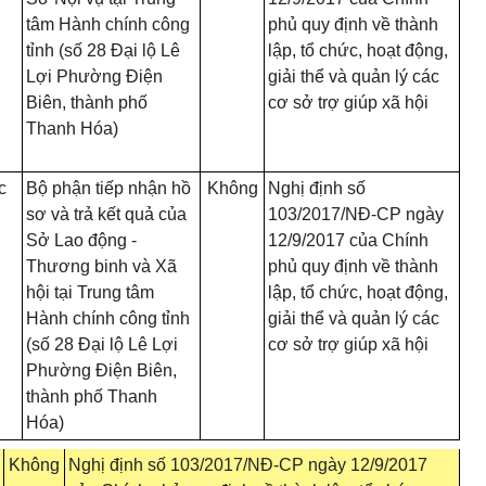
tâm Hành chính công
phủ quy định về thành
tỉnh (số 28 Đại lộ Lê
lập, tổ chức, hoạt động,
Lợi Phường Điện
giải thể và quản lý các
Biên, thành phố
cơ sở trợ giúp xã hội
Thanh Hóa)
c
Bộ phận tiếp nhận hồ
Không
Nghị định số
n
sơ và trả kết quả của
103/2017/NĐ-CP ngày
Sở Lao động -
12/9/2017 của Chính
Thương binh và Xã
phủ quy định về thành
hội tại Trung tâm
lập, tổ chức, hoạt động,
Hành chính công tỉnh
giải thể và quản lý các
(số 28 Đại lộ Lê Lợi
cơ sở trợ giúp xã hội
Phường Điện Biên,
thành phố Thanh
Hóa)
Không
Nghị định số 103/2017/NĐ-CP ngày 12/9/2017