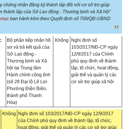
y chứng nhận đăng ký thành lập đối với cơ sở trợ giúp
ền thành lập của Sở Lao động - Thương binh và Xã hội"
 mục
ban hành kèm theo Quyết định số 769/QĐ-UBND
c
Bộ phận tiếp nhận hồ
Không
Nghị định số
n
sơ và trả kết quả của
103/2017/NĐ-CP ngày
Sở Lao động -
12/9/2017 của Chính
Thương binh và Xã
phủ quy định về thành
hội tại Trung tâm
lập, tổ chức, hoạt động,
Hành chính công tỉnh
giải thể và quản lý các
(số 28 Đại lộ Lê Lợi
cơ sở trợ giúp xã hội
Phường Điện Biên,
thành phố Thanh
Hóa)
Không
Nghị định số 103/2017/NĐ-CP ngày 12/9/2017
của Chính phủ quy định về thành lập, tổ chức,
hoạt động, giải thể và quản lý các cơ sở trợ giúp