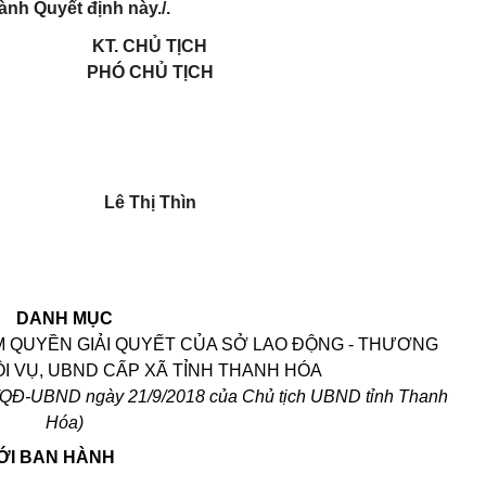
ành Quyết định này./.
KT. CHỦ TỊCH
PHÓ CHỦ TỊCH
Lê Thị Thìn
DANH MỤC
 QUYỀN GIẢI QUYẾT CỦA SỞ LAO ĐỘNG - THƯƠNG
NỘI VỤ, UBND CẤP XÃ TỈNH THANH HÓA
3/QĐ-UBND ngày 21/9/2018 của Chủ tịch UBND tỉnh Thanh
Hóa)
MỚI BAN HÀNH