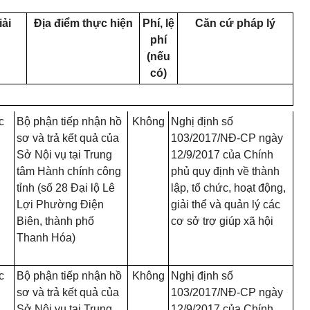
iải
Địa điểm thực hiện
Phí, lệ
Căn cứ pháp lý
phí
(nếu
có)
c
Bộ phận tiếp nhận hồ
Không
Nghị định số
n
sơ và trả kết quả của
103/2017/NĐ-CP ngày
Sở Nội vụ tại Trung
12/9/2017 của Chính
tâm Hành chính công
phủ quy định về thành
tỉnh (số 28 Đại lộ Lê
lập, tổ chức, hoạt động,
Lợi Phường Điện
giải thể và quản lý các
Biên, thành phố
cơ sở trợ giúp xã hội
Thanh Hóa)
c
Bộ phận tiếp nhận hồ
Không
Nghị định số
n
sơ và trả kết quả của
103/2017/NĐ-CP ngày
Sở Nội vụ tại Trung
12/9/2017 của Chính