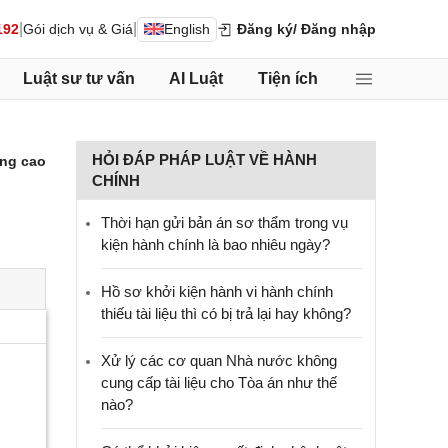
|
|
192
Gói dịch vụ & Giá
English
Đăng ký
/ Đăng nhập
Luật sư tư vấn
AI Luật
Tiện ích
HỎI ĐÁP PHÁP LUẬT VỀ HÀNH
ng cao
CHÍNH
Thời hạn gửi bản án sơ thẩm trong vụ
kiện hành chính là bao nhiêu ngày?
Hồ sơ khởi kiện hành vi hành chính
thiếu tài liệu thì có bị trả lại hay không?
Xử lý các cơ quan Nhà nước không
cung cấp tài liệu cho Tòa án như thế
nào?