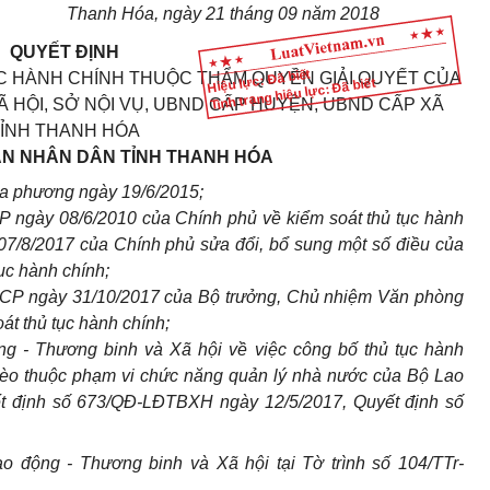
Thanh Hóa, ngày 21 tháng 09 năm 2018
QUYẾT ĐỊNH
Hiệu lực: Đã biết
C HÀNH CHÍNH THUỘC THẨM QUYỀN GIẢI QUYẾT CỦA
Tình trạng hiệu lực: Đã biết
 HỘI, SỞ NỘI VỤ, UBND CẤP HUYỆN, UBND CẤP XÃ
ỈNH THANH HÓA
AN NHÂN DÂN TỈNH THANH HÓA
ịa phương ngày 19/6/2015;
 ngày 08/6/2010 của Chính phủ về kiểm soát thủ tục hành
07/8/2017 của Chính phủ sửa đổi, bổ sung một số điều của
tục hành chính;
CP ngày 31/10/2017 của Bộ trưởng, Chủ nhiệm Văn phòng
t thủ tục hành chính;
g - Thương binh và Xã hội về việc công bố thủ tục hành
ghèo thuộc phạm vi chức năng quản lý nhà nước của Bộ Lao
t định số 673/QĐ-LĐTBXH ngày 12/5/2017, Quyết định số
 động - Thương binh và Xã hội tại Tờ trình số 104/TTr-