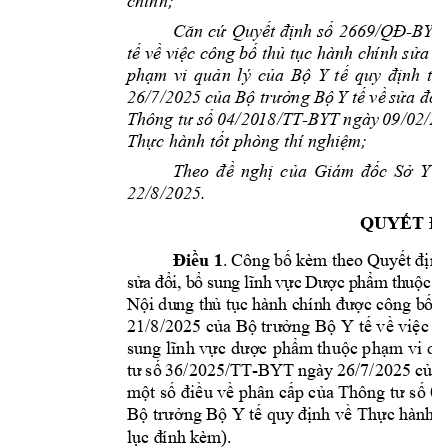
chính; 
-
Căn 
cứ 
Quyết định 
số 
2669/QĐ
BYT
tế về việc c
ông bố t
hủ tục hành ch
ính sửa đổ
phạm 
vi 
quản 
lý 
của 
Bộ 
Y 
tế 
quy 
định 
tại
2
6/7/2025 
c
ủa 
Bộ 
trư
ởng 
Bộ 
Y
tế về 
sửa đ
ổi,
-
Thông 
tư 
s
ố 
04/20
18/TT
BYT 
ngày 
09/02/20
Thực hành tốt 
phòng thí nghiệm;
Theo 
đ
ề 
nghị 
của 
Giám 
đốc 
Sở 
Y 
t
22/8/2025. 
QUYẾT Đ
. 
Điều 
1
Công 
bố 
kèm 
theo 
Quyết 
định
s
i
,
b
sung
c 
D
c
ph
m
thu
c
p
ử
a
đ
ổ
ổ
l
ĩ
n
h
v
ự
ư
ợ
ẩ
ộ
N
i
 du
ng 
th
 t
c
 c
ông
 b
t
ộ
ủ
ục 
hà
nh
 c
hín
h đư
ợ
ố
21/8/2025 c
a B
ng B
Y t
 v
vi
c 
c
ủ
ộ
trưở
ộ
ế
ề
ệ
sung 
c 
d
c 
ph
m
 thu
c ph
m
 vi qu
lĩnh vự
ượ
ẩ
ộ
ạ
36/2025/TT-BYT 
ngày 
26/7/2025 
c
a 
tư 
số
ủ
m
t s
u 
v
 phân c
p c
a 
 0
ộ
ố
đi
ề
ề
ấ
ủ
Th
ông tư số
B
ng 
B
 Y 
t
nh v
Th
c hà
nh t
ộ
trưở
ộ
ế
quy 
đị
ề
ự
l
). 
ục 
đ
ính
 kè
m