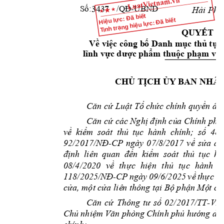
-U
BND 
Số:  
/QĐ
Hải Phò
3437
Hiệu lực: Đã biết
Tình trạng hiệu lực: Đã biết
QUYẾT Đ
Về việc công b
ố Danh m
ục thủ tục
lĩnh vực 
d
ược
phẩ
m thuộc phạm
 vi
CHỦ TỊCH ỦY
 BAN NHÂ
Căn cứ Luật Tổ c
hức chính quyền 
đị
Căn cứ các Nghị định củ
a Chính phủ
về 
kiểm 
soát 
thủ 
tục 
hành 
chính; 
số 
48/
-
92/2017/NĐ
CP 
ngày 
07/8/2017 
về 
sửa 
đổ
định 
l
iên 
quan 
đến 
kiểm 
soát 
thủ 
t
ục 
hà
08/4/2020 
về 
thực 
hiện 
thủ 
tục 
hành 
c
118/20
-
25/NĐ
CP 
ngày 
09/6/2025 
về 
thực 
h
i
cửa, một cửa liê
n thông tại B
ộ phận Mộ
t cử
-
Căn 
cứ 
Thông 
tư 
số 
02/2017/TT
VP
Chủ 
nhiệm 
Văn p
hòng 
Chính 
phủ hướ
ng 
dẫ