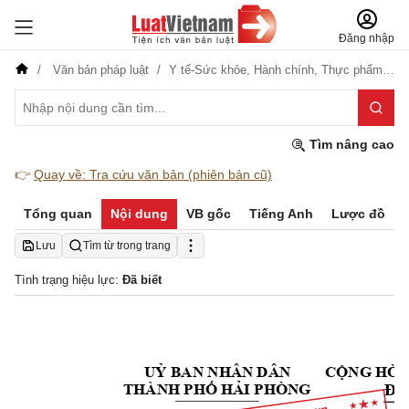
Đăng nhập
Văn bản pháp luật
Y tế-Sức khỏe,
Hành chính,
Thực phẩm-Dược phẩm
Tìm nâng cao
👉
Quay về: Tra cứu văn bản (phiên bản cũ)
Tổng quan
Nội dung
VB gốc
Tiếng Anh
Lược đồ
Lưu
Tìm từ trong trang
Tình trạng hiệu lực:
Đã biết
UỶ BAN NHÂN DÂN
CỘNG HÒA
Độc
THÀNH PHỐ HẢI P
HÒNG