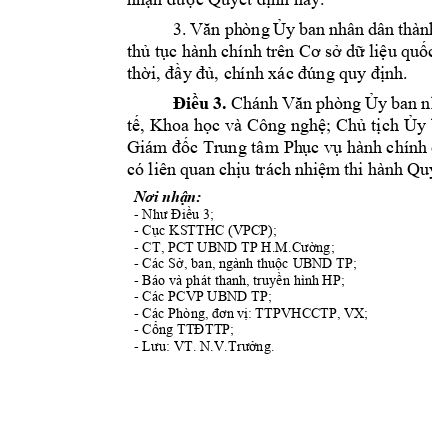
3. 
Văn 
ph
òng 
Ủy 
ban
nhân 
dân 
thành 
thủ tục 
hành 
chính 
trên 
Cơ sở 
dữ 
liệu q
uốc 
g
thời, đầy đủ,
ch
ính xác đúng q
uy định.
Điề
u 
3.
Ch
án
h V
ăn 
p
hòn
g 
Ủy
ban
 nh
tế
, 
Kh
oa 
học và 
Công
nghệ
; 
Chủ
tịch
Ủy 
ba
Giám
đốc Tr
ung tâm
Ph
ục vụ hành
 chín
h cô
có 
liê
n 
qua
n 
chị
u t
rác
h 
nh
iệm
thi 
hàn
h 
Quy
ế
n:
Nơi nhậ
- 
u 3; 
Như Điề
- C
c KSTTHC (
VPCP); 
ụ
- CT, PCT UBN
D TP 
ng; 
H.M.Cườ
- Các S
, ban, ng
ành thu
c UBN
D TP; 
ở
ộ
- Báo và phát thanh, 
truy
n hình HP; 
ề
- Các PCVP UBN
D TP; 
- Các Phòng
: TTPVHCC
TP, 
VX;
, đơn v
ị
- C
ổng TTĐTTP;
- 
ng. 
Lưu: VT. N.V.Trư
ở