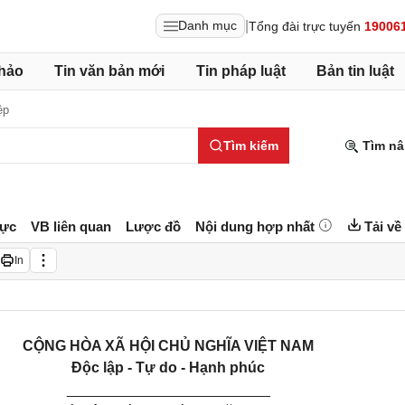
|
Danh mục
Tổng đài trực tuyến
19006
hảo
Tin văn bản mới
Tin pháp luật
Bản tin luật
ệp
Tìm kiếm
Tìm nâ
lực
VB liên quan
Lược đồ
Nội dung hợp nhất
Tải về
In
CỘNG HÒA XÃ HỘI CHỦ NGHĨA VIỆT NAM
Độc lập - Tự do - Hạnh phúc
_________________________