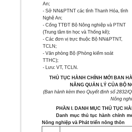
An;
- Sở NN&PTNT các tỉnh Thanh Hóa, tỉnh
Nghệ An;
- Cổng TTĐT Bộ Nông nghiệp và PTNT
(Trung tâm tin học và Thống kê);
- Các đơn vị trực thuộc Bộ NN&PTNT,
TCLN;
- Văn phòng Bộ (Phòng kiểm soát
TTHC);
- Lưu: VT, TCLN.
THỦ TỤC HÀNH CHÍNH MỚI BAN H
NĂNG QUẢN LÝ CỦA BỘ N
(Ban hành kèm theo Quyết định số 2832/
Nông nghi
PHẦN I. DANH MỤC THỦ TỤC H
Danh mục thủ tục hành chính m
Nông nghiệp và Phát triển nông thôn