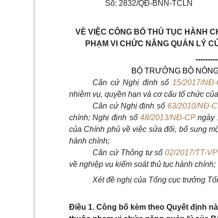
Số: 2832/QĐ-BNN-TCLN
VỀ VIỆC CÔNG BỐ THỦ TỤC HÀNH C
PHẠM VI CHỨC NĂNG QUẢN LÝ C
---------
BỘ TRƯỞNG BỘ NÔNG 
Căn cứ Nghị định số
15/2017/NĐ
nhiệm vụ, quyền hạn và cơ cấu tổ chức của
Căn cứ Nghị định số
63/2010/NĐ-
chính; Nghị định số
48/2013/NĐ-CP
ngày 
của Chính phủ về việc sửa đổi, bổ sung mộ
hành chính;
Căn cứ Thông tư số
02/2017/TT-V
về nghiệp vụ kiểm soát thủ tục hành chính;
Xét đề nghị của Tổng cục trưởng T
Điều 1. Công bố kèm theo Quyết định nà