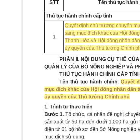
STT
Tên thủ tục hành
Thủ tục hành chính cấp tỉnh
Quyết định chủ trương chuyển mụ
sang mục đích khác của Hội đồng
1
Thanh Hóa và Hội đồng nhân dân 
ủy quyền của Thủ tướng Chính p
PHẦN II. NỘI DUNG CỤ THỂ C
QUẢN LÝ CỦA BỘ NÔNG NGHIỆP VÀ P
THỦ TỤC HÀNH CHÍNH CẤP TỈN
Tên thủ tục hành chính
:
Quyết đ
mục đích khác của Hội đồng nhân dân t
ủy quyền của Thủ tướng Chính phủ
1. Trình tự thực hiện
Bước 1.
Tổ chức, cá nhân đề nghị chuyể
sản xuất từ 50 ha đến dưới 1.000 ha gửi 
điện tử 01 bộ hồ sơ đến Sở Nông nghiệp và
mục đích sử dụng.