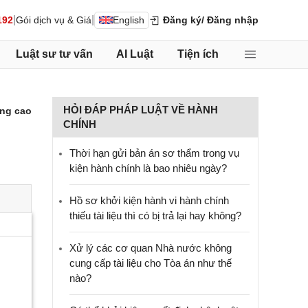
|
|
192
Gói dịch vụ & Giá
English
Đăng ký
/ Đăng nhập
Luật sư tư vấn
AI Luật
Tiện ích
HỎI ĐÁP PHÁP LUẬT VỀ HÀNH
ng cao
CHÍNH
Thời hạn gửi bản án sơ thẩm trong vụ
kiện hành chính là bao nhiêu ngày?
Hồ sơ khởi kiện hành vi hành chính
thiếu tài liệu thì có bị trả lại hay không?
Xử lý các cơ quan Nhà nước không
cung cấp tài liệu cho Tòa án như thế
nào?