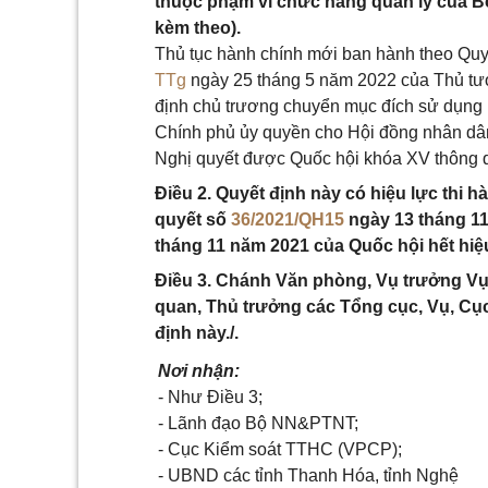
thuộc phạm vi chức năng quản lý của B
kèm theo).
Thủ tục hành chính mới ban hành theo Quy
TTg
ngày 25 tháng 5 năm 2022 của Thủ tướn
định chủ trương chuyển mục đích sử dụng
Chính phủ ủy quyền cho Hội đồng nhân dân
Nghị quyết được Quốc hội khóa XV thông q
Điều 2. Quyết định này có hiệu lực thi h
quyết số
36/2021/QH15
ngày 13 tháng 11
tháng 11 năm 2021 của Quốc hội hết hiệu
Điều 3. Chánh Văn phòng, Vụ trưởng V
quan, Thủ trưởng các Tổng cục, Vụ, Cục,
định này./.
Nơi nhận:
- Như Điều 3;
- Lãnh đạo Bộ NN&PTNT;
- Cục Kiểm soát TTHC (VPCP);
- UBND các tỉnh Thanh Hóa, tỉnh Nghệ