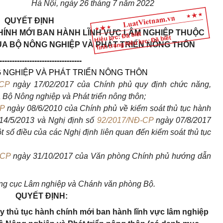
Hà Nội, ngày 26 tháng 7 năm 2022
QUYẾT ĐỊNH
HÍNH MỚI BAN HÀNH LĨNH VỰC LÂM NGHIỆP THUỘC
Hiệu lực: Đã biết
Tình trạng hiệu lực: Đã biết
ỦA BỘ NÔNG NGHIỆP VÀ PHÁT TRIỂN NÔNG THÔN
---------------------------------
NGHIỆP VÀ PHÁT TRIỂN NÔNG THÔN
-CP
ngày 17/02/2017 của Chính phủ quy định chức năng,
 Bộ Nông nghiệp và Phát triển nông thôn;
CP
ngày 08/6/2010 của Chính phủ về kiểm soát thủ tục hành
14/5/2013 và Nghị định số
92/2017/NĐ-CP
ngày 07/8/2017
t số điều của các Nghị định liên quan đến kiểm soát thủ tục
PCP
ngày 31/10/2017 của Văn phòng Chính phủ hướng dẫn
ổng cục Lâm nghiệp và Chánh văn phòng Bộ.
QUYẾT ĐỊNH:
y thủ tục hành chính mới ban hành lĩnh vực lâm nghiệp