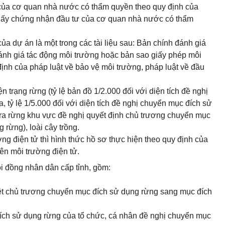
 của cơ quan nhà nước có thẩm quyền theo quy định của
giấy chứng nhận đầu tư của cơ quan nhà nước có thẩm
của dự án là một trong các tài liệu sau: Bản chính đánh giá
ánh giá tác động môi trường hoặc bản sao giấy phép môi
ịnh của pháp luật về bảo vệ môi trường, pháp luật về đầu
n trạng rừng (tỷ lệ bản đồ 1/2.000 đối với diện tích đề nghị
tỷ lệ 1/5.000 đối với diện tích đề nghị chuyển mục đích sử
 tra rừng khu vực đề nghị quyết định chủ trương chuyển mục
 rừng), loài cây trồng.
g điện tử thì hình thức hồ sơ thực hiện theo quy định của
rên môi trường điện tử.
ội đồng nhân dân cấp tỉnh, gồm:
yệt chủ trương chuyển mục đích sử dụng rừng sang mục đích
ích sử dụng rừng của tổ chức, cá nhân đề nghị chuyển mục