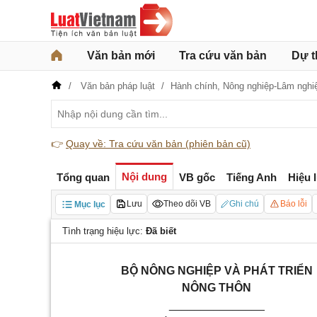
Văn bản mới
Tra cứu văn bản
Dự t
Văn bản pháp luật
Hành chính,
Nông nghiệp-Lâm nghi
👉
Quay về: Tra cứu văn bản (phiên bản cũ)
Nội dung
Tổng quan
VB gốc
Tiếng Anh
Hiệu 
Lưu
Theo dõi VB
Ghi chú
Báo lỗi
Mục lục
Tình trạng hiệu lực:
Đã biết
BỘ NÔNG NGHIỆP VÀ PHÁT TRIỂN
NÔNG THÔN
_______________