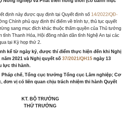
ộ Nông nghiệp và Phát triển nông thôn (có danh mục
ết định này được quy định tại Quyết định số
14/2022/QĐ-
g Chính phủ quy định thí điểm về trình tự, thủ tục quyết
 rừng sang mục đích khác thuộc thẩm quyền của Thủ tướng
 tỉnh Thanh Hóa, Hội đồng nhân dân tỉnh Nghệ An tại các
ua tại Kỳ họp thứ 2.
ành kể từ ngày ký, được thí điểm thực hiện đến khi Nghị
 năm 2021 và Nghị quyết số
37/2021/QH15
ngày 13
 lực thi hành.
ụ Pháp chế, Tổng cục trưởng Tổng cục Lâm nghiệp; Cơ
 đơn vị có liên quan chịu trách nhiệm thi hành Quyết
KT. BỘ TRƯỞNG
THỨ TRƯỞNG