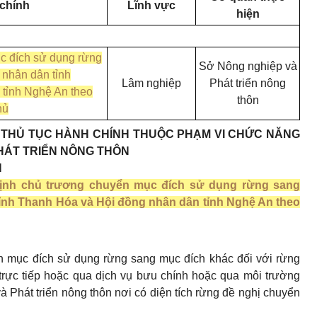
 chính
Lĩnh vực
hiện
c đích sử dụng rừng
Sở Nông nghiệp và
 nhân dân tỉnh
Lâm nghiệp
Phát triển nông
tỉnh Nghệ An theo
thôn
hủ
ỦA THỦ TỤC HÀNH CHÍNH THUỘC PHẠM VI CHỨC NĂNG
HÁT TRIỂN NÔNG THÔN
H
ịnh chủ trương chuyển mục đích sử dụng rừng sang
ỉnh Thanh Hóa và Hội đồng nhân dân tỉnh Nghệ An theo
n mục đích sử dụng rừng sang mục đích khác đối với rừng
trực tiếp hoặc qua dịch vụ bưu chính hoặc qua môi trường
 Phát triển nông thôn nơi có diện tích rừng đề nghị chuyển