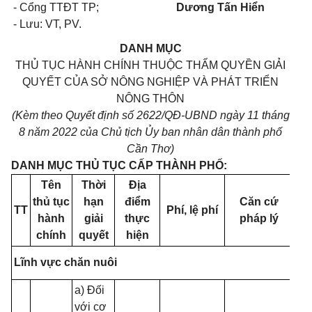
- Cổng TTĐT TP;
Dương Tấn Hiển
- Lưu: VT, PV.
DANH MỤC
THỦ TỤC HÀNH CHÍNH THUỘC THẨM QUYỀN GIẢI
QUYẾT CỦA SỞ NÔNG NGHIỆP VÀ PHÁT TRIỂN
NÔNG THÔN
(Kèm theo Quyết định số 2622/QĐ-UBND ngày 11 tháng
8 năm 2022 của Chủ tịch Ủy ban nhân dân thành phố
Cần Thơ)
DANH MỤC THỦ TỤC CẤP THÀNH PHỐ:
Tên
Thời
Đ
ị
a
thủ tục
hạn
điểm
Căn cứ
TT
Phí, lệ phí
h
à
nh
giải
thực
pháp lý
chính
quyết
hiện
Lĩnh vực chăn nuôi
a) Đối
với cơ