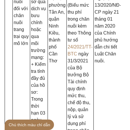
nuôi
sơ qua
phường
(Biểu mức
13/2020/N
Đ
-
đối với
dịch vụ
Tân An,
thu phí
CP ngày 21
chăn
bưu
quận
trong chăn
tháng 01
nuôi
chính
Ninh
nuôi kèm
năm 2020
trang
hoặc
Kiều,
theo Thông
của Chính
trại quy
qua
thành
tư số
phủ hướng
mô lớn
môi
phố
24/2021/TT-
dẫn chi tiết
trường
Cần
BTC
ngày
Luật Chăn
mạng:
Thơ
31/3/2021
nuôi.
+
Kiểm
của Bộ
tra tính
trưởng Bộ
đầy đủ
Tài chính
của hồ
quy định
sơ:
mức thu,
Trong
chế độ thu,
thời
nộp, quản
hạn 03
lý và sử
ngày
dụng phí
Chú thích màu chỉ dẫn
làm