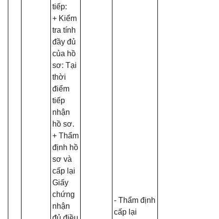
tiếp:
+ Kiểm
tra tính
đầy đủ
của hồ
sơ: Tại
thời
điểm
tiếp
nhận
hồ sơ.
+ Thẩm
định hồ
sơ và
cấp lại
Giấy
chứng
- Thẩm định
nhận
cấp lại
đủ điều