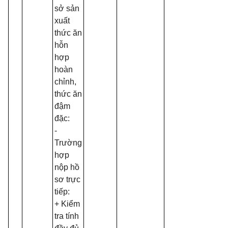
sở sản
xuất
thức ăn
hỗn
h
ợ
p
hoàn
chỉnh,
thức ăn
đậm
đặc:
-
Trường
hợp
nộp hồ
sơ trực
tiếp:
+ Kiểm
tra tính