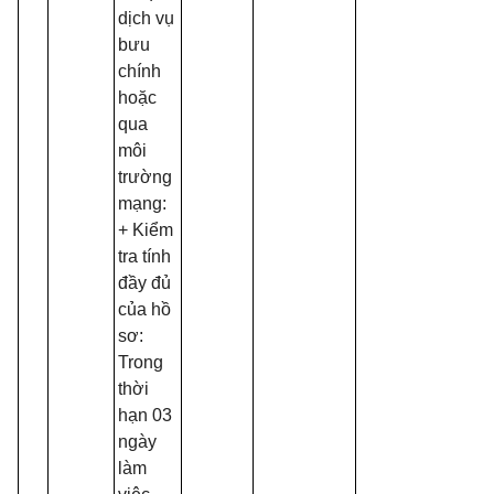
dịch vụ
bưu
chính
hoặc
qua
môi
trường
mạng:
+ Kiểm
tra tính
đầy đủ
của hồ
sơ:
Trong
thời
hạn 03
ngày
làm