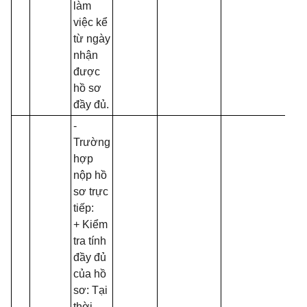
làm
việc kể
từ ngày
nhận
được
hồ sơ
đầy đủ.
-
Trường
hợp
nộp hồ
sơ trực
tiếp:
+ Kiểm
tra tính
đầy đủ
của hồ
sơ: Tại
thời