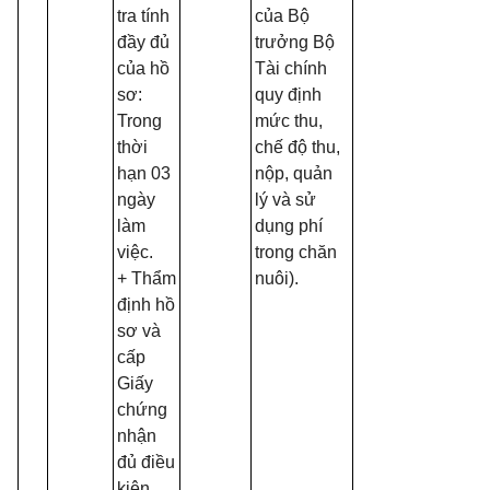
tra tính
của Bộ
đầy đủ
trưởng B
ộ
của hồ
Tài chính
sơ:
quy định
Trong
mức thu,
thời
chế độ thu,
hạn 03
nộp, quản
ngày
lý và sử
làm
dụng phí
việc.
trong chăn
+ Thẩm
nuôi).
định hồ
sơ và
cấp
Giấy
chứng
nhận
đủ điều
kiện