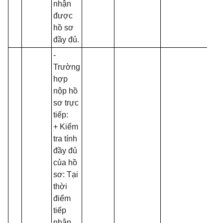
nhận
được
hồ sơ
đầy đủ.
-
Trường
hợp
nộp hồ
sơ trực
tiếp:
+ Kiểm
tra tính
đầy đủ
của hồ
sơ: Tại
thời
điểm
tiếp
nhận