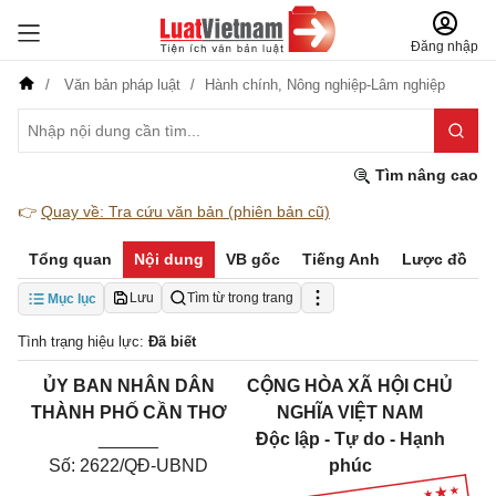
Đăng nhập
Văn bản pháp luật
Hành chính,
Nông nghiệp-Lâm nghiệp
Tìm nâng cao
👉
Quay về: Tra cứu văn bản (phiên bản cũ)
Tổng quan
Nội dung
VB gốc
Tiếng Anh
Lược đồ
Lưu
Tìm từ trong trang
Mục lục
Tình trạng hiệu lực:
Đã biết
ỦY BAN NHÂN DÂN
CỘNG HÒA XÃ HỘI CHỦ
THÀNH PHỐ CẦN THƠ
NGHĨA VIỆT NAM
______
Độc lập - Tự do - Hạnh
Số: 2622/QĐ-UBND
phúc
_____________________