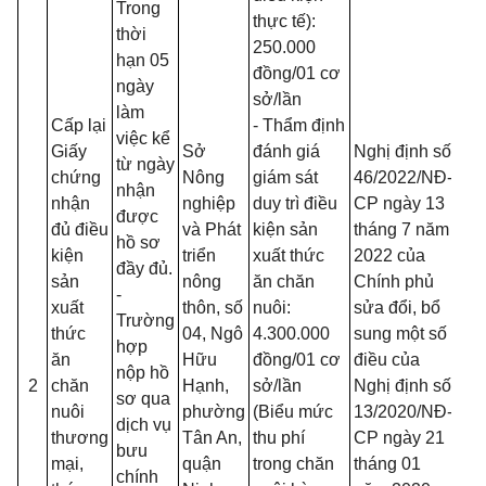
Trong
thực tế):
thời
250.000
hạn 05
đồn
g
/01 cơ
ngày
sở/l
ầ
n
làm
Cấp lại
- Thẩm định
việc kể
Giấy
Sở
đánh giá
Nghị định số
từ ngày
chứng
Nông
giám sát
46/2
0
22/NĐ-
nhận
nhận
nghiệp
duy trì điều
CP ngày 13
được
đủ điều
và Phát
kiện sản
tháng 7 năm
hồ sơ
kiện
triển
xuất thức
2022 của
đầy đủ.
sản
nông
ăn chăn
Chính phủ
-
xuất
thôn, số
nuôi:
sửa đổi, bổ
Trường
thức
04, Ngô
4.300.000
sung một số
hợp
ăn
Hữu
đồn
g
/01 cơ
điều của
nộp hồ
2
chăn
Hạnh,
sở/lần
Nghị định số
sơ qua
nuôi
phường
(Biểu mức
13/2020/N
Đ
-
dịch vụ
thương
Tân An,
thu phí
CP ngày 21
bưu
mại,
quận
trong chăn
tháng 01
chính