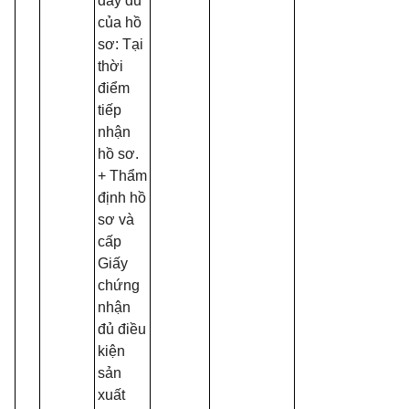
đầy đủ
của hồ
sơ: Tại
thời
điểm
tiếp
nhận
hồ sơ.
+ Thẩm
định hồ
sơ và
cấp
Giấy
chứng
nhận
đủ điều
kiện
sản
xuất