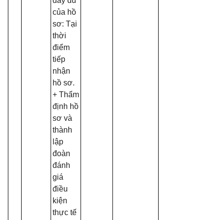
đầy đủ
của hồ
sơ: Tại
thời
điểm
tiếp
nhận
hồ sơ.
+ Thẩm
định hồ
sơ và
thành
lập
đoàn
đánh
giá
điều
kiện
thực tế