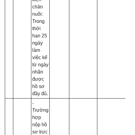
chăn
nuôi:
Trong
thời
hạn 25
ngày
làm
việc kể
từ ngày
nhận
được
hồ sơ
đầy đủ.
-
Trường
hợp
nộp hồ
sơ trực