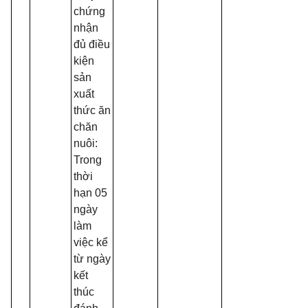
chứng
nhận
đủ điều
kiện
sản
xuất
thức ăn
chăn
nuôi:
Trong
thời
hạn 05
ngày
làm
việc kể
từ ngày
kết
thúc