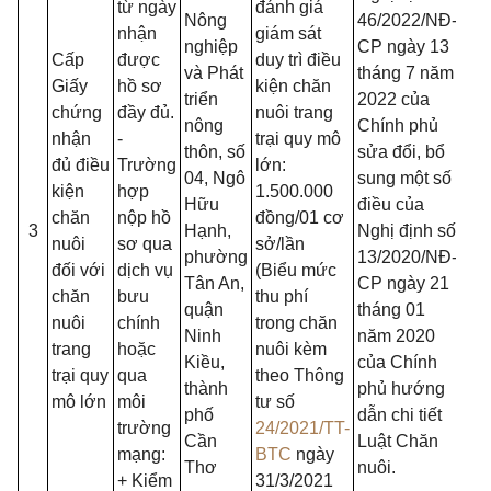
từ ngày
đánh giá
Nông
46/2
0
22/NĐ-
nhận
giám sát
nghiệp
CP ngày 13
Cấp
được
duy trì điều
và Phát
tháng 7 năm
Giấy
hồ sơ
kiện chăn
triển
2022 của
chứng
đầy đủ.
nuôi trang
nông
Chính phủ
nhận
-
trại quy mô
thôn, số
sửa đổi, bổ
đủ điều
Trường
lớn:
04, Ngô
sung một số
kiện
hợp
1.500.000
Hữu
điều của
chăn
nộp hồ
đồn
g
/
0
1 cơ
3
Hạnh,
Nghị định số
nuôi
sơ qua
sở/l
ầ
n
phường
13/2
0
20/NĐ-
đối với
dịch vụ
(Biểu mức
Tân An,
CP ngày 21
chăn
bưu
thu phí
quận
tháng 01
nuôi
chính
trong chăn
Ninh
năm 2020
trang
hoặc
nuôi kèm
Kiều,
của Chính
trại quy
qua
theo Thông
thành
phủ hướng
mô lớn
môi
tư s
ố
phố
dẫn chi tiết
trường
24/2021/TT-
Cần
Luật Chăn
mạng:
BTC
ngày
Thơ
nuôi.
+ Kiểm
31/3/2021