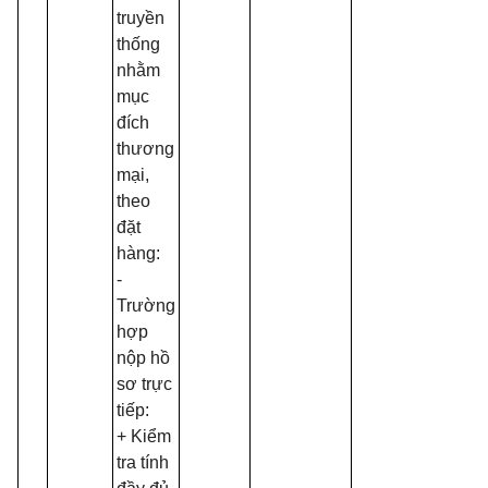
truyền
thống
nhằm
mục
đích
thương
mại,
theo
đặt
hàng:
-
Trường
hợp
nộp hồ
sơ trực
tiếp:
+ Kiểm
tra tính