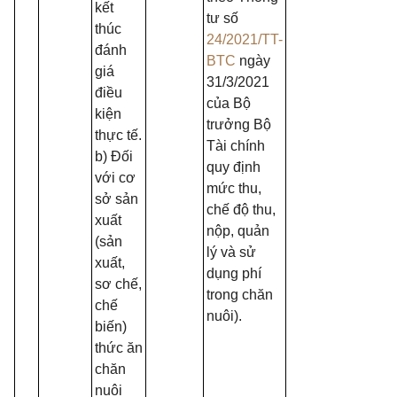
kết
tư số
thúc
24/2021/TT-
đánh
BTC
ngày
giá
31/3/2021
điều
của Bộ
kiện
trưởng Bộ
thực tế.
Tài chính
b) Đối
quy định
với cơ
mức thu,
sở sản
chế độ thu,
xuất
nộp, quản
(sản
lý và sử
xuất,
dụng phí
sơ chế,
trong chăn
chế
nuôi).
biến)
thức ăn
chăn
nuôi