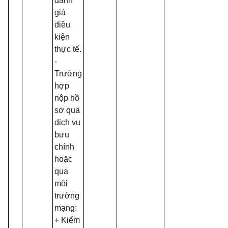
đánh
giá
điều
kiện
thực tế.
-
Trường
hợp
nộp hồ
sơ qua
dịch vụ
bưu
chính
hoặc
qua
môi
trường
mạng:
+ Kiểm