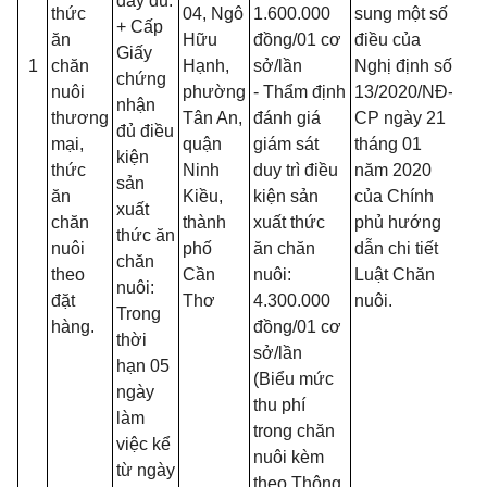
đầy đủ.
thức
04, Ngô
1.600.000
sung một số
+ Cấp
ăn
Hữu
đồn
g
/01 cơ
điều của
Giấy
1
chăn
Hạnh,
sở/
lầ
n
Nghị định số
chứng
nuôi
phường
- Thẩm định
13/2020/N
Đ
-
nhận
thương
Tân An,
đánh giá
CP ngày 21
đủ điều
mại,
quận
giám sát
tháng 01
kiện
thức
Ninh
duy trì điều
năm 2020
sản
ăn
Kiều,
kiện sản
của Chính
xuất
chăn
thành
xuất thức
phủ hướng
thức ăn
nuôi
phố
ăn chăn
dẫn chi tiết
chăn
theo
Cần
nuôi:
Luật Chăn
nuôi:
đặt
Thơ
4.300.000
nuôi.
Trong
hàng.
đồng/01 cơ
thời
sở/
l
ần
hạn 05
(Biểu mức
ngày
thu phí
làm
trong chăn
việc kể
nuôi kèm
từ ngày
theo Thông