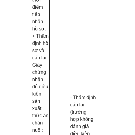
điểm
tiếp
nhận
hồ sơ.
+ Thẩm
định hồ
sơ và
cấp lại
Giấy
chứng
nhận
đủ điều
kiện
- Thẩm định
sản
cấp lại
xuất
(trường
thức ăn
hợp không
chăn
đánh giá
nuôi:
điều kiện