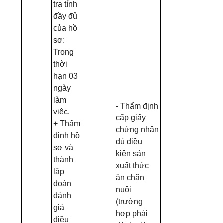
tra tính
đầy đủ
của hồ
sơ:
Trong
thời
hạn 03
ngày
làm
- Thẩm định
việc.
cấp giấy
+ Thẩm
chứng nhận
định hồ
đủ điều
sơ và
kiện sản
thành
xuất thức
lập
ăn chăn
đoàn
nuôi
đánh
(trường
giá
hợp phải
điều