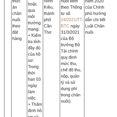
thức
Ninh
nuôi kèm
năm 2020
hoặc
ăn
Kiều,
theo Thông
của Chính
qua
chăn
thành
tư số
phủ hướng
môi
nuôi
phố
24/2021/TT-
dẫn chi tiết
trường
theo
Cần
BTC
ngày
Luật Chăn
mạng:
đặt
Thơ
31/3/2021
nuôi.
+ Kiểm
hàng
của Bộ
tra tính
trưởng Bộ
đầy đủ
Tài chính
của hồ
quy định
sơ:
mức thu,
Trong
chế độ thu,
thời
nộp, quản
hạn 03
lý và sử
ngày
dụng phí
làm
trong chăn
việc.
nuôi).
+ Thẩm
định hồ
sơ và