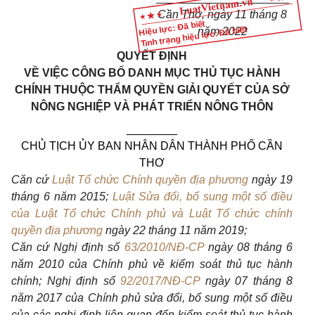
Cần Thơ, ngày
11 t
háng 8
Hiệu lực: Đã biết
Tình trạng hiệu lực: Đã biết
năm 2022
QUYẾT ĐỊNH
VỀ VIỆC CÔNG BỐ DANH MỤC THỦ TỤC HÀNH
CHÍNH THUỘC THẨM QUYỀN GIẢI QUYẾT CỦA SỞ
NÔNG NGHIỆP VÀ PHÁT TRIỂN NÔNG THÔN
________
CHỦ TỊCH ỦY BAN NHÂN DÂN THÀNH PHỐ CẦN
THƠ
Căn cứ
Luật Tổ chức Chính quyền địa phương
ngày 19
tháng 6 năm 2015;
Luật Sửa đổi, bổ sung một số điều
của Luật Tổ chức Chính phủ và Luật Tổ chức chính
quyền địa phương
ngày 22 tháng 11 năm 2019;
Căn cứ Nghị định số
63/2010/NĐ-CP
ngày 08 tháng 6
năm 2010 của Chính phủ về kiểm soát thủ tục hành
chính; Nghị định số
92/2017/NĐ-CP
ngày 07 tháng 8
năm 2017 của Chính phủ sửa đổi, bổ sung một số điều
của các nghị định liên quan đến kiểm soát thủ tục hành