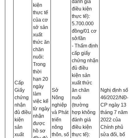
đánh giá
kiện
điều kiện
thực tế
thực tế):
của cơ
5.700.000
sở sản
đồng/01 cơ
xuất
sở/
l
ần
thức ăn
- Thẩm định
chăn
cấp giấy
nuôi:
chứng nhận
Trong
đủ điều
thời
kiện sản
hạn 20
Cấp
xuất thức
ngày
Giấy
Sở
ăn chăn
Nghị định số
làm
chứng
Nông
nuôi
46/2
0
22/NĐ-
việc kể
nhận
nghiệp
(trường
CP ngày 13
từ ngày
đủ điều
và Phát
hợp không
tháng 7 năm
nhận
kiện
triển
đánh giá
2022 của
được
sản
nông
điều kiện
Chính phủ
hồ sơ
xuất
thôn, số
thực tế):
sửa đổi, bổ