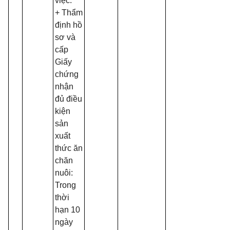
việc.
+ Thẩm
định hồ
sơ và
cấp
Giấy
chứng
nhận
đủ điều
kiện
sản
xuất
thức ăn
chăn
nuôi:
Trong
thời
hạn 10
ngày