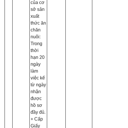
của cơ
sở sản
xuất
thức ăn
chăn
nuôi:
Trong
thời
hạn 20
ngày
làm
việc kể
từ ngày
nhận
được
hồ sơ
đầy đủ.
+ Cấp
Giấy