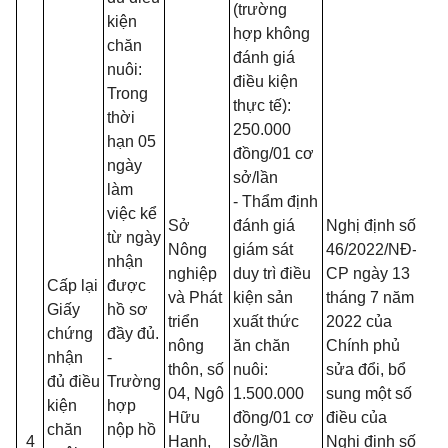
(trường
kiện
hợp không
chăn
đánh giá
nuôi:
điều kiện
Trong
thực tế):
thời
250.000
hạn 05
đồn
g
/01 cơ
ngày
sở/l
ầ
n
làm
- Thẩm định
việc kể
Sở
đánh giá
Nghị định số
từ ngày
Nông
giám sát
46/2
0
22/NĐ-
nhận
nghiệp
duy trì điều
CP ngày 13
Cấp lại
được
và Phát
kiện sản
tháng 7 năm
Giấy
hồ sơ
triển
xuất thức
2022 của
chứng
đầy đủ.
nông
ăn chăn
Chính phủ
nhận
-
thôn, số
nuôi:
sửa đổi, bổ
đủ điều
Trường
04, Ngô
1.500.000
sung một số
kiện
hợp
Hữu
đồn
g
/01 cơ
điều của
chăn
nộp hồ
4
Hạnh,
sở/lần
Nghị định số