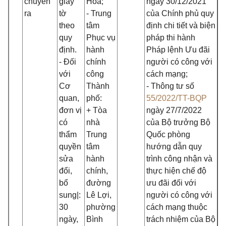
chuyển
giấy
Hòa;
ngày 30/12/2021
ra
tờ
- Trung
của Chính phủ quy
theo
tâm
định chi tiết và biện
quy
Phục vụ
pháp thi hành
định.
hành
Pháp lệnh Ưu đãi
- Đối
chính
người có công với
với
công
cách mạng;
Cơ
Thành
- Thông tư số
quan,
phố:
55/2022/TT-BQP
đơn vị
+ Tòa
ngày 27/7/2022
có
nhà
của Bộ trưởng Bộ
thẩm
Trung
Quốc phòng
quyền
tâm
hướng dẫn quy
sửa
hành
trình công nhận và
đổi,
chính,
thực hiện chế độ
bổ
đường
ưu đãi đối với
sung|:
Lê Lợi,
người có công với
30
phường
cách mạng thuộc
ngày,
Bình
trách nhiệm của Bộ