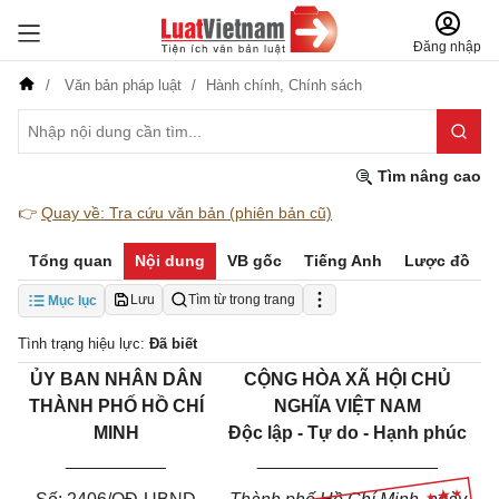
Đăng nhập
Văn bản pháp luật
Hành chính,
Chính sách
Tìm nâng cao
👉
Quay về: Tra cứu văn bản (phiên bản cũ)
Tổng quan
Nội dung
VB gốc
Tiếng Anh
Lược đồ
Lưu
Tìm từ trong trang
Mục lục
Tình trạng hiệu lực:
Đã biết
ỦY BAN NHÂN DÂN
CỘNG HÒA XÃ HỘI CHỦ
THÀNH PHỐ HỒ CHÍ
NGHĨA VIỆT NAM
MINH
Độc lập - Tự do - Hạnh phúc
__________
__________________