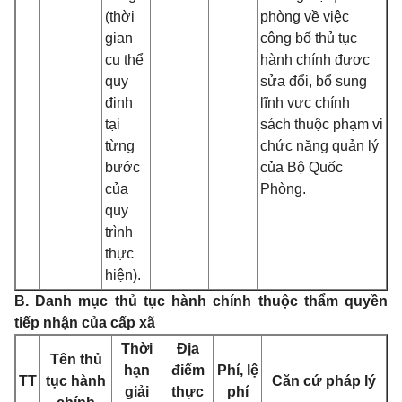
(thời
phòng về việc
gian
công bố thủ tục
cụ thể
hành chính được
quy
sửa đổi, bổ sung
định
lĩnh vực chính
tại
sách thuộc phạm vi
từng
chức năng quản lý
bước
của Bộ Quốc
của
Phòng.
quy
trình
thực
hiện).
B. Danh mục thủ tục hành chính thuộc thẩm quyền
tiếp nhận của cấp xã
Thời
Địa
Tên thủ
hạn
điểm
Phí, lệ
TT
tục hành
Căn cứ pháp lý
giải
thực
phí