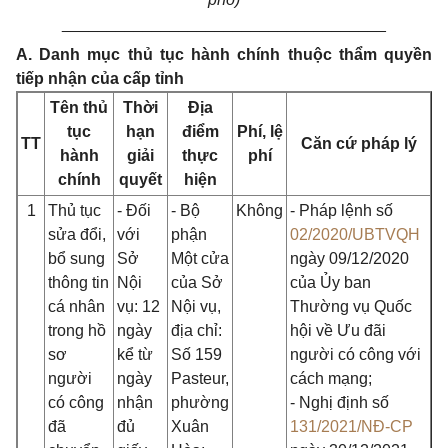
____________________________________
A. Danh mục thủ tục hành chính thuộc thẩm quyền
tiếp nhận của cấp tỉnh
Tên thủ
Thời
Địa
tục
hạn
điểm
Phí, lệ
TT
Căn cứ pháp lý
hành
giải
thực
phí
chính
quyết
hiện
1
Thủ tục
- Đối
- Bộ
Không
- Pháp lệnh số
sửa đổi,
với
phận
02/2020/UBTVQH
bổ sung
Sở
Một cửa
ngày 09/12/2020
thông tin
Nội
của Sở
của Ủy ban
cá nhân
vụ: 12
Nội vụ,
Thường vụ Quốc
trong hồ
ngày
địa chỉ:
hội về Ưu đãi
sơ
kể từ
Số 159
người có công với
người
ngày
Pasteur,
cách mạng;
có công
nhận
phường
- Nghị định số
đã
đủ
Xuân
131/2021/NĐ-CP