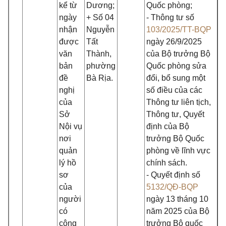
kể từ
Dương;
Quốc phòng;
ngày
+ Số 04
- Thông tư số
nhận
Nguyễn
103/2025/TT-BQP
được
Tất
ngày 26/9/2025
văn
Thành,
của Bộ trưởng Bộ
bản
phường
Quốc phòng sửa
đề
Bà Rịa.
đổi, bổ sung một
nghị
số điều của các
của
Thông tư liên tịch,
Sở
Thông tư, Quyết
Nội vụ
định của Bộ
nơi
trưởng Bộ Quốc
quản
phòng về lĩnh vực
lý hồ
chính sách.
sơ
- Quyết định số
của
5132/QĐ-BQP
người
ngày 13 tháng 10
có
năm 2025 của Bộ
công
trưởng Bộ quốc