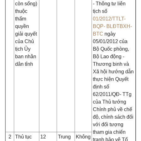
còn sống)
- Thông tư liên
thuộc
tịch số
thẩm
01/2012/TTLT-
quyền
BQP- BLĐTBXH-
giải quyết
BTC
ngày
của Chủ
05/01/2012 của
tịch Ủy
Bộ Quốc phòng,
ban nhân
Bộ Lao động -
dân tỉnh
Thương binh và
Xã hội hướng dẫn
thực hiện Quyết
định số
62/2011/QĐ- TTg
của Thủ tướng
Chính phủ về chế
độ, chính sách đối
với đối tượng
tham gia chiến
2
Thủ tục
12
Trung
Không
tranh bảo vệ Tổ