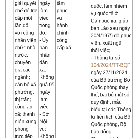
giải quyết
ngày
tâm
quốc, làm nhiệm
chế độ trợ
làm
phục
vụ quốc tế ở
cấp một
việc,
vụ
Cămpuchia, giúp
lần đối
trong
hành
bạn Lào sau ngày
với công
đó:
chính
30/4/1975 đã phục
nhân viên
- Ủy
công
viên, xuất ngũ,
chức nhà
ban
cấp xã
thôi việc;
nước,
nhân
- Thông tư số
chuyên
dân
104/2024/TT-BQP
gia các
xã:
ngày 27/11/2024
ngành;
Không
của Bộ trưởng Bộ
cán bộ xã,
quá 05
Quốc phòng thay
phường,
ngày
thế, bãi bỏ một số
thị trấn;
làm
quy định, mẫu
công an
việc;
biểu tại các Thông
xã; thanh
- Sở
tư liên tịch của Bộ
niên xung
Nội
Quốc phòng, Bộ
phong
vụ:
Lao động -
trực tiếp
Không