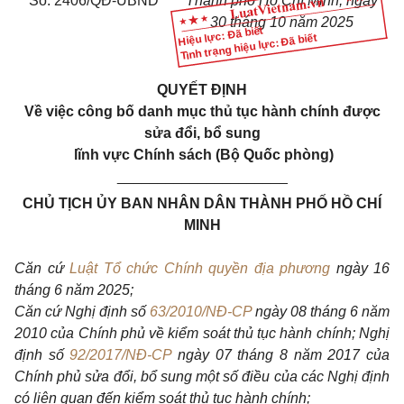
Số: 2406/QĐ-UBND
Thành phố Hồ Chí Minh, ngày
30 tháng 10 năm 2025
Hiệu lực: Đã biết
Tình trạng hiệu lực: Đã biết
QUYẾT ĐỊNH
Về việc công bố danh mục thủ tục hành chính được
sửa đổi, bổ sung
lĩnh vực Chính sách (Bộ Quốc phòng)
_____________________
CHỦ TỊCH ỦY BAN NHÂN DÂN THÀNH PHỐ HỒ CHÍ
MINH
Căn cứ
Luật Tổ chức Chính quyền địa phương
ngày 16
tháng 6 năm 2025;
Căn cứ Nghị định số
63/2010/NĐ-CP
ngày 08 tháng 6 năm
2010 của Chính phủ về kiểm soát thủ tục hành chính; Nghị
định số
92/2017/NĐ-CP
ngày 07 tháng 8 năm 2017 của
Chính phủ sửa đổi, bổ sung một số điều của các Nghị định
có liên quan đến kiểm soát thủ tục hành chính;