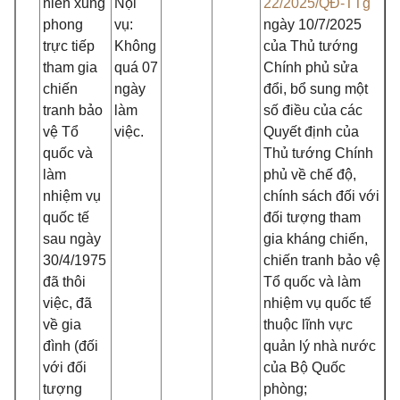
niên xung
Nội
22/2025/QĐ-TTg
phong
vụ:
ngày 10/7/2025
trực tiếp
Không
của Thủ tướng
tham gia
quá 07
Chính phủ sửa
chiến
ngày
đổi, bổ sung một
tranh bảo
làm
số điều của các
vệ Tổ
việc.
Quyết định của
quốc và
Thủ tướng Chính
làm
phủ về chế độ,
nhiệm vụ
chính sách đối với
quốc tế
đối tượng tham
sau ngày
gia kháng chiến,
30/4/1975
chiến tranh bảo vệ
đã thôi
Tổ quốc và làm
việc, đã
nhiệm vụ quốc tế
về gia
thuộc lĩnh vực
đình (đối
quản lý nhà nước
với đối
của Bộ Quốc
tượng
phòng;