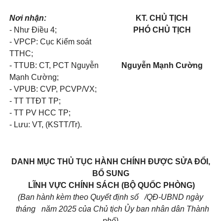
Nơi nhận:
KT. CHỦ TỊCH
- Như Điều 4;
PHÓ CHỦ TỊCH
- VPCP: Cục Kiểm soát
TTHC;
- TTUB: CT, PCT Nguyễn
Nguyễn Mạnh Cường
Mạnh Cường;
- VPUB: CVP, PCVP/VX;
- TT TTĐT TP;
- TT PV HCC TP;
- Lưu: VT, (KSTT/Tr).
DANH MỤC
THỦ TỤC HÀNH CHÍNH ĐƯỢC SỬA ĐỔI,
BỔ SUNG
LĨNH VỰC CHÍNH SÁCH (BỘ QUỐC PHÒNG)
(Ban hành kèm theo Quyết định số /QĐ-UBND ngày
tháng năm 2025 của Chủ tịch Ủy ban nhân dân Thành
phố)