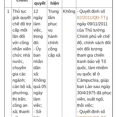
chính
quyết
hiện
1
Thủ tục
12
Trung
Không
- Quyết định số
giải quyết
ngày
tâm
62/2011/QĐ-TTg
chế độ trợ
làm
phục
ngày 09/11/2011
cấp một
việc,
vụ
của Thủ tướng
lần đối
trong
hành
Chính phủ về chế
với công
đó:
chính
độ, chính sách đối
nhân viên
- Ủy
công
với đối tượng
chức nhà
ban
cấp xã
tham gia chiến
nước,
nhân
tranh bảo vệ Tổ
chuyên
dân
quốc, làm nhiệm
gia các
xã:
vụ quốc tế ở
ngành;
Không
Cămpuchia, giúp
cán bộ xã,
quá 05
bạn Lào sau ngày
phường,
ngày
30/4/1975 đã phục
thị trấn;
làm
viên, xuất ngũ,
công an
việc;
thôi việc;
xã; thanh
- Sở
- Quyết định số