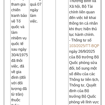
Thương binh và
tham gia
quá 07
Xã hội, Bộ Tài
chiến
ngày
chính liên quan
tranh bảo
làm
đến việc kê khai
vệ Tổ
việc.
thông tin cá nhân
quốc và
khi thực hiện thủ
làm
tục hành chính.
nhiệm vụ
- Thông tư số
quốc tế
103/2025/TT-BQP
sau ngày
ngày 26/9/2025
30/4/1975
của Bộ trưởng Bộ
đã thôi
Quốc phòng sửa
việc, đã
đổi, bổ sung một
về gia
số điều của các
đình (đối
Thông tư liên tịch,
với đối
Thông tư, Quyết
tượng đã
định của Bộ
từ trần)
trưởng Bộ Quốc
thuộc
phòng về lĩnh vực