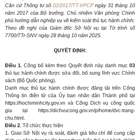
Căn cứ Thông tư số
02/2017/TT-VPCP
ngày 31 tháng 10
năm 2017 của Bộ trưởng, Chủ nhiệm Văn phòng Chính
phủ hướng dẫn nghiệp vụ về kiểm soát thủ tục hành chính;
Theo đề nghị của Giám đốc Sở Nội vụ tại Tờ trình số
7700/TTr-SNV ngày 28 tháng 10 năm 2025.
QUYẾT ĐỊNH:
Điều 1.
Công bố kèm theo Quyết định này danh mục
03
thủ tục hành chính được sửa đổi, bổ sung lĩnh vực Chính
sách (Bộ Quốc phòng).
Danh mục thủ tục hành chính được đăng tải trên Cổng
Thông tin điện tử của Ủy ban nhân dân Thành phố tại
https://hochiminhcity.gov.vn và Cổng Dịch vụ công quốc
gia tại https://dichvucong.gov.vn/p/home/dvc-trang-
chu.html.
Điều 2.
Tổ chức thực hiện
1. Giao Sở Nội vụ rà soát, đánh giá tiêu chí để cung cấp