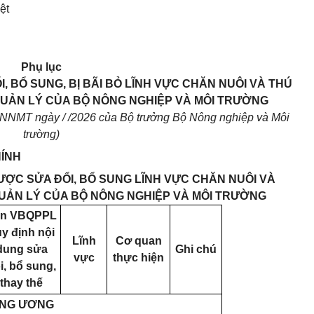
ệt
Phụ lục
 BỔ SUNG, BỊ BÃI BỎ LĨNH VỰC CHĂN NUÔI VÀ THÚ
QUẢN LÝ CỦA BỘ NÔNG NGHIỆP VÀ MÔI TRƯỜNG
BNNMT ngày / /2026 của Bộ trưởng Bộ Nông nghiệp và Môi
trường)
HÍNH
ƯỢC SỬA ĐỔI, BỔ SUNG LĨNH VỰC CHĂN NUÔI VÀ
UẢN LÝ CỦA BỘ NÔNG NGHIỆP VÀ MÔI TRƯỜNG
ên VBQPPL
y định nội
Lĩnh
Cơ quan
dung sửa
Ghi chú
vực
thực hiện
i, bổ sung,
thay thế
UNG ƯƠNG