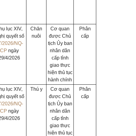
hụ lục XIV,
Chăn
Cơ quan
Phân
hị quyết số
nuôi
được Chủ
cấp
7/2026/NQ-
tịch Ủy ban
CP
ngày
nhân dân
29/4/2026
cấp tỉnh
giao thực
hiện thủ tục
hành chính
hụ lục XIV,
Thú y
Cơ quan
Phân
hị quyết số
được Chủ
cấp
7/2026/NQ-
tịch Ủy ban
CP
ngày
nhân dân
29/4/2026
cấp tỉnh
giao thực
hiện thủ tục