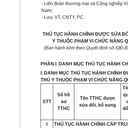
- Liên đoàn thương mại và Công nghiệp Vi
Nam;
- Lưu: VT, CNTY, PC.
THỦ TỤC HÀNH CHÍNH ĐƯỢC SỬA ĐỔI,
Y THUỘC PHẠM VI CHỨC NĂNG 
(Ban hành kèm theo Quyết định số /QĐ-
PHẦN I. DANH MỤC THỦ TỤC HÀNH C
I. DANH MỤC THỦ TỤC HÀNH CHÍNH Đ
THÚ Y THUỘC PHẠM VI CHỨC NĂNG Q
T
Số hồ
qu
Tên TTHC được
STT
sơ
sửa đổi, bổ sung
TTHC
đổ
I
THỦ TỤC HÀNH CHÍNH CẤP TR