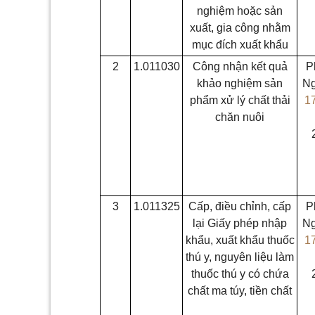
nghiệm hoặc sản
xuất, gia công nhằm
mục đích xuất khẩu
2
1.011030
Công nhận kết quả
P
khảo nghiệm sản
Ng
phẩm xử lý chất thải
1
chăn nuôi
3
1.011325
Cấp, điều chỉnh, cấp
P
lại Giấy phép nhập
Ng
khẩu, xuất khẩu thuốc
1
thú y, nguyên liệu làm
thuốc thú y có chứa
chất ma túy, tiền chất