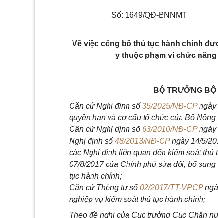
Số: 1649/QĐ-BNNMT
Về việc công bố thủ tục hành chính đượ
y thuộc phạm vi chức năng
BỘ TRƯỞNG BỘ 
Căn cứ Nghị định số
35/2025/NĐ-CP
ngày 
quyền hạn và cơ cấu tổ chức của Bộ Nông 
Căn cứ Nghị định số
63/2010/NĐ-CP
ngày 
Nghị định số
48/2013/NĐ-CP
ngày 14/5/201
các Nghị định liên quan đến kiểm soát thủ 
07/8/2017 của Chính phủ sửa đổi, bổ sung 
tục hành chính;
Căn cứ Thông tư số
02/2017/TT-VPCP
ngày
nghiệp vụ kiểm soát thủ tục hành chính;
Theo đề nghị của Cục trưởng Cục Chăn nuô