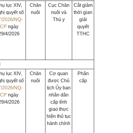
hụ lục XIV,
Chăn
Cục Chăn
Cắt giảm
hị quyết số
nuôi
nuôi và
thời gian
7/2026/NQ-
Thú y
giải
CP
ngày
quyết
29/4/2026
TTHC
H
hụ lục XIV,
Chăn
Cơ quan
Phân
hị quyết số
nuôi
được Chủ
cấp
7/2026/NQ-
tịch Ủy ban
CP
ngày
nhân dân
29/4/2026
cấp tỉnh
giao thực
hiện thủ tục
hành chính