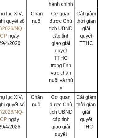
hành chính
hụ lục XIV,
Chăn
Cơ quan
Cắt giảm
hị quyết số
nuôi
được Chủ
thời gian
7/2026/NQ-
tịch UBND
giải
CP
ngày
cấp tỉnh
quyết
29/4/2026
giao giải
TTHC
quyết
TTHC
trong lĩnh
vực chăn
nuôi và thú
y
hụ lục XIV,
Chăn
Cơ quan
Cắt giảm
hị quyết số
nuôi
được Chủ
thời gian
7/2026/NQ-
tịch UBND
giải
CP
ngày
cấp tỉnh
quyết
29/4/2026
giao giải
TTHC
quyết