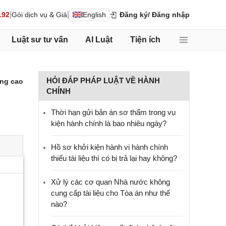
|
|
192
Gói dịch vụ & Giá
English
Đăng ký
/ Đăng nhập
Luật sư tư vấn
AI Luật
Tiện ích
HỎI ĐÁP PHÁP LUẬT VỀ HÀNH
ng cao
CHÍNH
Thời hạn gửi bản án sơ thẩm trong vụ
kiện hành chính là bao nhiêu ngày?
Hồ sơ khởi kiện hành vi hành chính
thiếu tài liệu thì có bị trả lại hay không?
Xử lý các cơ quan Nhà nước không
cung cấp tài liệu cho Tòa án như thế
nào?