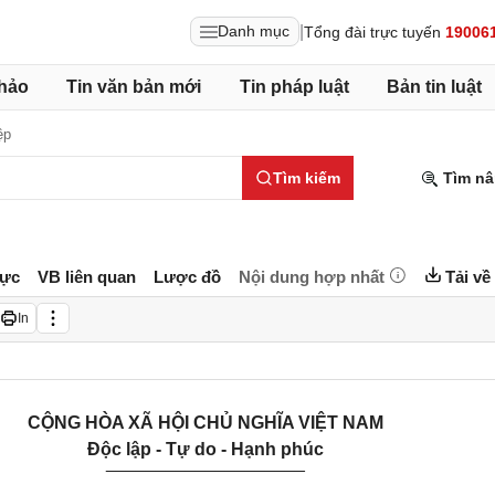
|
Danh mục
Tổng đài trực tuyến
19006
hảo
Tin văn bản mới
Tin pháp luật
Bản tin luật
ệp
Tìm kiếm
Tìm nâ
lực
VB liên quan
Lược đồ
Nội dung hợp nhất
Tải về
In
CỘNG HÒA XÃ HỘI CHỦ NGHĨA VIỆT NAM
Độc lập - Tự do - Hạnh phúc
____________________