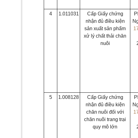
4
1.011031
Cấp Giấy chứng
P
nhận đủ điều kiện
Ng
sản xuất sản phẩm
1
xử lý chất thải chăn
nuôi
5
1.008128
Cấp Giấy chứng
P
nhận đủ điều kiện
Ng
chăn nuôi đối với
1
chăn nuôi trang trại
quy mô lớn