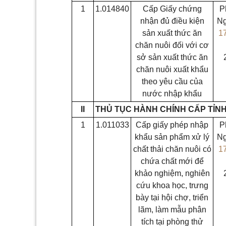
1
1.014840
Cấp Giấy chứng
P
nhận đủ điều kiện
Ng
sản xuất thức ăn
1
chăn nuôi đối với cơ
sở sản xuất thức ăn
chăn nuôi xuất khẩu
theo yêu cầu của
nước nhập khẩu
II
THỦ TỤC HÀNH CHÍNH CẤP TỈN
1
1.011033
Cấp giấy phép nhập
P
khẩu sản phẩm xử lý
Ng
chất thải chăn nuôi có
1
chứa chất mới để
khảo nghiệm, nghiên
cứu khoa học, trưng
bày tại hội chợ, triển
lãm, làm mẫu phân
tích tại phòng thử