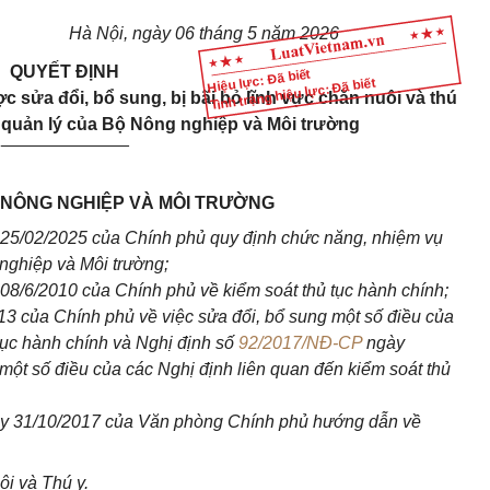
Hà Nội, ngày 06 tháng 5 năm 2026
QUYẾT ĐỊNH
Hiệu lực: Đã biết
Tình trạng hiệu lực: Đã biết
c sửa đổi, bổ sung, bị bãi bỏ lĩnh vực chăn nuôi và thú
 quản lý của Bộ Nông nghiệp và Môi trường
_____________
NÔNG NGHIỆP VÀ MÔI TRƯỜNG
25/02/2025 của Chính phủ quy định chức năng, nhiệm vụ
nghiệp và Môi trường;
08/6/2010 của Chính phủ về kiểm soát thủ tục hành chính;
3 của Chính phủ về việc sửa đổi, bổ sung một số điều của
tục hành chính và Nghị định số
92/2017/NĐ-CP
ngày
một số điều của các Nghị định liên quan đến kiểm soát thủ
 31/10/2017 của Văn phòng Chính phủ hướng dẫn về
i và Thú y.