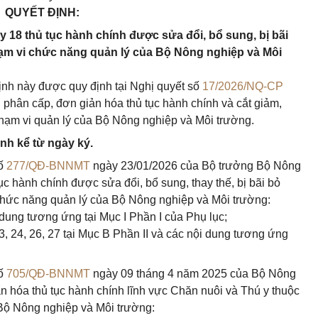
QUYẾT ĐỊNH:
 18 thủ tục hành chính được sửa đổi, bổ sung, bị bãi
hạm vi chức năng quản lý của Bộ Nông nghiệp và Môi
định này được quy định tại Nghị quyết số
17/2026/NQ-CP
 phân cấp, đơn giản hóa thủ tục hành chính và cắt giảm,
hạm vi quản lý của Bộ Nông nghiệp và Môi trường.
ành kể từ ngày ký.
số
277/QĐ-BNNMT
ngày 23/01/2026 của Bộ trưởng Bộ Nông
ục hành chính được sửa đổi, bổ sung, thay thế, bị bãi bỏ
 chức năng quản lý của Bộ Nông nghiệp và Môi trường:
i dung tương ứng tại Mục I Phần I của Phụ lục;
, 23, 24, 26, 27 tại Mục B Phần II và các nội dung tương ứng
số
705/QĐ-BNNMT
ngày 09 tháng 4 năm 2025 của Bộ Nông
n hóa thủ tục hành chính lĩnh vực Chăn nuôi và Thú y thuộc
Bộ Nông nghiệp và Môi trường: