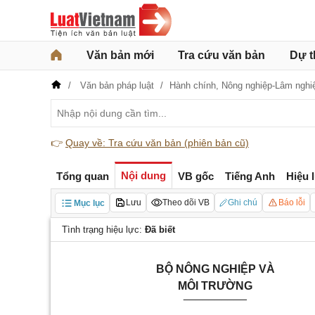
Văn bản mới
Tra cứu văn bản
Dự t
Văn bản pháp luật
Hành chính,
Nông nghiệp-Lâm nghi
👉
Quay về: Tra cứu văn bản (phiên bản cũ)
Nội dung
Tổng quan
VB gốc
Tiếng Anh
Hiệu 
Lưu
Theo dõi VB
Ghi chú
Báo lỗi
Mục lục
Tình trạng hiệu lực:
Đã biết
BỘ NÔNG NGHIỆP VÀ
MÔI TRƯỜNG
__________