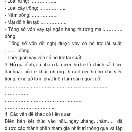
- Loại rừng: ……………..
- Loài cây trồng: ……………..
- Năm trồng: ……………..
- Mật độ hiện tại: ……………..
- Tổng số vốn vay tại ngân hàng thương mại:…………
đồng.
- Tổng số vốn đề nghị được vay có hỗ trợ lãi suất:
……....đồng.
- Thời gian vay vốn có hỗ trợ lãi suất: ……………..
3. Hộ gia đình, cá nhân đã được hỗ trợ từ chính sách ưu
đãi hoặc hỗ trợ khác nhưng chưa được hỗ trợ cho việc
trồng rừng gỗ lớn, phát triển lâm sản ngoài gỗ:
……………..……………..……………..……………..
……………..
……………..……………..……………..
…………………………....
4. Các vấn đề khác có liên quan
Biên bản kết thúc vào hồi...ngày...tháng…năm….; đã
được các thành phần tham gia nhất trí thông qua và lập