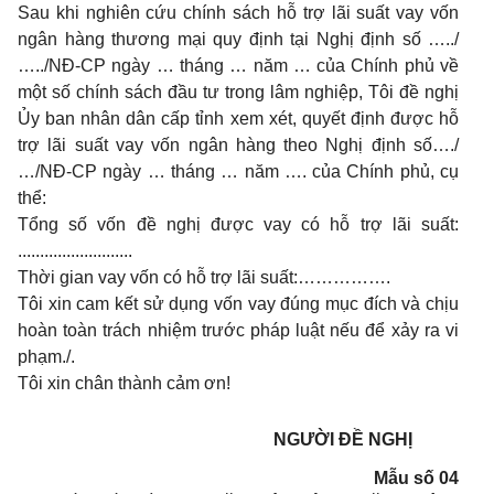
Sau khi nghiên cứu chính sách hỗ trợ lãi suất vay vốn
ngân hàng thương mại quy định tại Nghị định số …../
…../NĐ-CP ngày … tháng … năm … của Chính phủ về
một số chính sách đầu tư trong lâm nghiệp, Tôi đề nghị
Ủy ban nhân dân cấp tỉnh xem xét, quyết định được hỗ
trợ lãi suất vay vốn ngân hàng theo Nghị định số…./
…/NĐ-CP ngày … tháng … năm …. của Chính phủ, cụ
thể:
Tổng số vốn đề nghị được vay có hỗ trợ lãi suất:
..........................
Thời gian vay vốn có hỗ trợ lãi suất:…………….
Tôi xin cam kết sử dụng vốn vay đúng mục đích và chịu
hoàn toàn trách nhiệm trước pháp luật nếu để xảy ra vi
phạm./.
Tôi xin chân thành cảm ơn!
NGƯỜI ĐỀ NGHỊ
Mẫu số 04