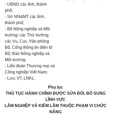
- UBND các tỉnh, thành
phố;
- Sở NN&MT các tỉnh,
thành phố;
- Bộ Nông nghiệp và Môi
trường: các Thứ trưởng;
các Vụ, Cục, Văn phòng
Bộ, Cổng thông tin điện tử
Bộ; Báo Nông nghiệp và
Môi trường;
- Liên đoàn Thương mại và
Công nghiệp Việt Nam;
- Lưu: VT, LNKL.
Phụ lục
THỦ TỤC HÀNH CHÍNH ĐƯỢC SỬA ĐỔI, BỔ SUNG
LĨNH VỰC
LÂM NGHIỆP VÀ KIỂM LÂM THUỘC PHẠM VI CHỨC
NĂNG