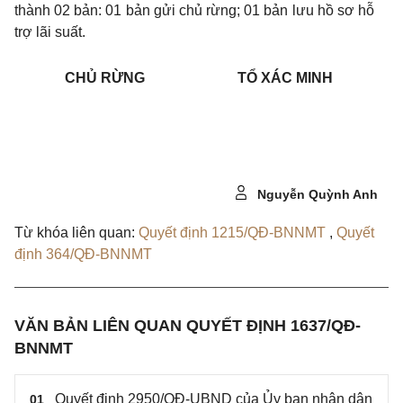
thành 02 bản: 01 bản gửi chủ rừng; 01 bản lưu hồ sơ hỗ
trợ lãi suất.
CHỦ RỪNG
TỔ XÁC MINH
Nguyễn Quỳnh Anh
Từ khóa liên quan:
Quyết định 1215/QĐ-BNNMT
,
Quyết
định 364/QĐ-BNNMT
VĂN BẢN LIÊN QUAN QUYẾT ĐỊNH 1637/QĐ-
BNNMT
Quyết định 2950/QĐ-UBND của Ủy ban nhân dân
01