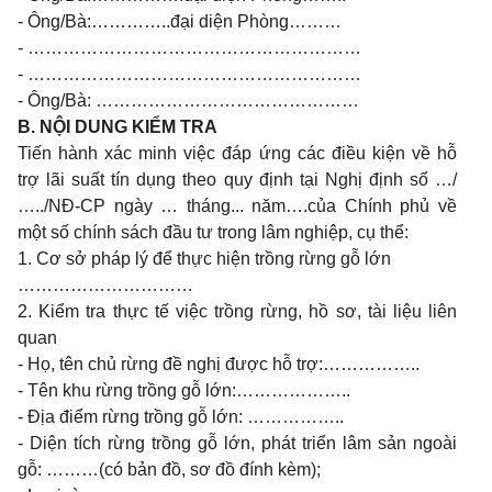
- Ông/Bà:…………..đại diện Phòng………
- …………………………………………………
- …………………………………………………
- Ông/Bà: ………………………………………
B. NỘI DUNG KIỂM TRA
Tiến hành xác minh việc đáp ứng các điều kiện về hỗ
trợ lãi suất tín dụng theo quy định tại Nghị định số …/
…../NĐ-CP ngày … tháng... năm….của Chính phủ về
một số chính sách đầu tư trong lâm nghiệp, cụ thể:
1. Cơ sở pháp lý để thực hiện trồng rừng gỗ lớn
…………………………
2. Kiểm tra thực tế việc trồng rừng, hồ sơ, tài liệu liên
quan
- Họ, tên chủ rừng đề nghị được hỗ trợ:……………..
- Tên khu rừng trồng gỗ lớn:………………..
- Địa điểm rừng trồng gỗ lớn: ……………..
- Diện tích rừng trồng gỗ lớn, phát triển lâm sản ngoài
gỗ: ………(có bản đồ, sơ đồ đính kèm);