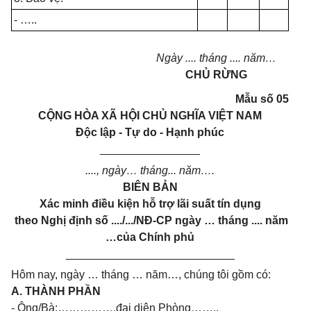
- …..
Ngày .... tháng .... năm…
CHỦ RỪNG
Mẫu số 05
CỘNG HÒA XÃ HỘI CHỦ NGHĨA VIỆT NAM
Độc lập - Tự do - Hạnh phúc
________________
...., ngày… tháng... năm….
BIÊN BẢN
Xác minh điều kiện hỗ trợ lãi suất tín dụng
theo Nghị định số ..../.../NĐ-CP ngày … tháng .... năm
…của Chính phủ
___________________________
Hôm nay, ngày … tháng … năm…, chúng tôi gồm có:
A. THÀNH PHẦN
- Ông/Bà:…………….đại diện Phòng……..