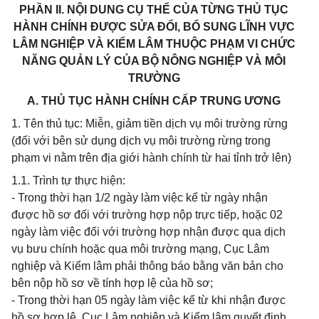
PHẦN II. NỘI DUNG CỤ THỂ CỦA TỪNG THỦ TỤC
HÀNH CHÍNH ĐƯỢC SỬA ĐỔI, BỔ SUNG LĨNH VỰC
LÂM NGHIỆP VÀ KIỂM LÂM THUỘC PHẠM VI CHỨC
NĂNG QUẢN LÝ CỦA BỘ NÔNG NGHIỆP VÀ MÔI
TRƯỜNG
A. THỦ TỤC HÀNH CHÍNH CẤP TRUNG ƯƠNG
1. Tên thủ tục: Miễn, giảm tiền dịch vụ môi trường rừng
(đối với bên sử dụng dịch vụ môi trường rừng trong
phạm vi nằm trên địa giới hành chính từ hai tỉnh trở lên)
1.1. Trình tự thực hiện:
- Trong thời hạn 1/2 ngày làm việc kể từ ngày nhận
được hồ sơ đối với trường hợp nộp trực tiếp, hoặc 02
ngày làm việc đối với trường hợp nhận được qua dịch
vụ bưu chính hoặc qua môi trường mạng, Cục Lâm
nghiệp và Kiểm lâm phải thông báo bằng văn bản cho
bên nộp hồ sơ về tính hợp lệ của hồ sơ;
- Trong thời hạn 05 ngày làm việc kể từ khi nhận được
hồ sơ hợp lệ, Cục Lâm nghiệp và Kiểm lâm quyết định