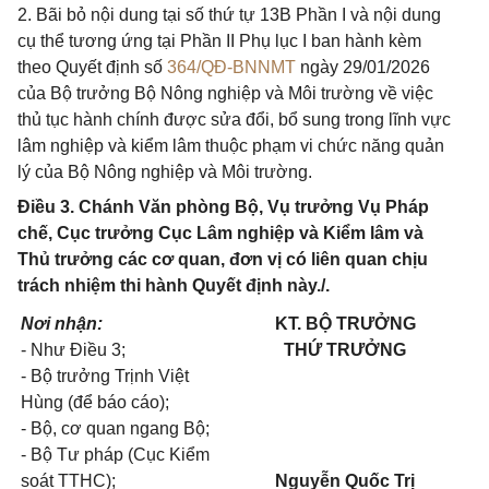
2. Bãi bỏ nội dung tại số thứ tự 13B Phần I và nội dung
cụ thể tương ứng tại Phần II Phụ lục I ban hành kèm
theo Quyết định số
364/QĐ-BNNMT
ngày 29/01/2026
của Bộ trưởng Bộ Nông nghiệp và Môi trường về việc
thủ tục hành chính được sửa đổi, bổ sung trong lĩnh vực
lâm nghiệp và kiểm lâm thuộc phạm vi chức năng quản
lý của Bộ Nông nghiệp và Môi trường.
Điều 3. Chánh Văn phòng Bộ, Vụ trưởng Vụ Pháp
chế, Cục trưởng Cục Lâm nghiệp và Kiểm lâm và
Thủ trưởng các cơ quan, đơn vị có liên quan chịu
trách nhiệm thi hành Quyết định này./.
Nơi nhận:
KT. BỘ TRƯỞNG
- Như Điều 3;
THỨ TRƯỞNG
- Bộ trưởng Trịnh Việt
Hùng (để báo cáo);
- Bộ, cơ quan ngang Bộ;
- Bộ Tư pháp (Cục Kiểm
soát TTHC);
Nguyễn Quốc Trị