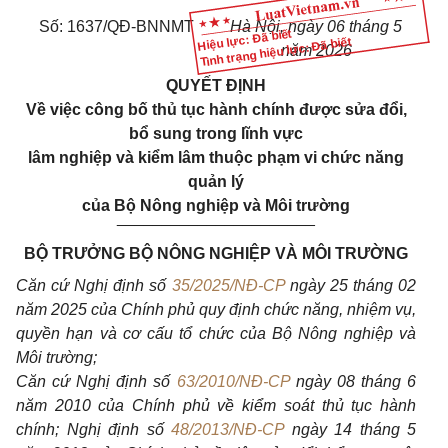
Số: 1637/QĐ-BNNMT
Hà Nội, ngày 06 tháng 5
Hiệu lực: Đã biết
Tình trạng hiệu lực: Đã biết
năm 2026
QUYẾT ĐỊNH
Về việc công bố thủ tục hành chính được sửa đổi,
bổ sung trong lĩnh vực
lâm nghiệp và kiểm lâm thuộc phạm vi chức năng
quản lý
của Bộ Nông nghiệp và Môi trường
______________________
BỘ TRƯỞNG BỘ NÔNG NGHIỆP VÀ MÔI TRƯỜNG
Căn cứ Nghị định số
35/2025/NĐ-CP
ngày 25 tháng 02
năm 2025 của Chính phủ quy định chức năng, nhiệm vụ,
quyền hạn và cơ cấu tổ chức của Bộ Nông nghiệp và
Môi trường;
Căn cứ Nghị định số
63/2010/NĐ-CP
ngày 08 tháng 6
năm 2010 của Chính phủ về kiểm soát thủ tục hành
chính; Nghị định số
48/2013/NĐ-CP
ngày 14 tháng
5