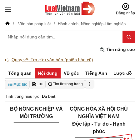
Đăng nhập
Văn bản pháp luật
Hành chính,
Nông nghiệp-Lâm nghiệp
Tìm nâng cao
👉
Quay về: Tra cứu văn bản (phiên bản cũ)
Tổng quan
Nội dung
VB gốc
Tiếng Anh
Lược đồ
Lưu
Tìm từ trong trang
Mục lục
Tình trạng hiệu lực:
Đã biết
BỘ NÔNG NGHIỆP VÀ
CỘNG HÒA XÃ HỘI CHỦ
MÔI TRƯỜNG
NGHĨA VIỆT NAM
________________
Độc lập - Tự do - Hạnh
phúc
_________________