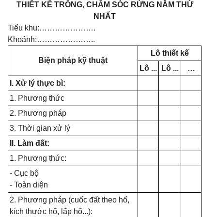
THIẾT KẾ TRỒNG, CHĂM SÓC RỪNG NĂM THỨ
NHẤT
Tiểu khu:………………….
Khoảnh:…………………..
Lô thiết kế
Biện pháp kỹ thuật
Lô ...
Lô ...
…
I. Xử lý thực bì:
1. Phương thức
2. Phương pháp
3. Thời gian xử lý
Il. Làm đất:
1. Phương thức:
- Cục bộ
- Toàn diện
2. Phương pháp (cuốc đất theo hố,
kích thước hố, lấp hố...):