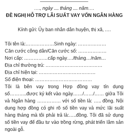
…., ngày .... tháng .... năm….
ĐỀ NGHỊ HỖ TRỢ LÃI SUẤT VAY VỐN NGÂN HÀNG
Kính gửi: Ủy ban nhân dân huyện, thị xã, ….
Tôi tên là:………………Sinh ngày: ………………
Căn cước công dân/Căn cước số: ………………
Nơi cấp: ……………cấp ngày…./tháng…/năm…
Địa chỉ thường trú: ………………………………
Địa chỉ hiện tại: ………………………………
Số điện thoại: ………………………………
Tôi là bên vay trong Hợp đồng vay tín dụng
số………..được ký kết vào ngày……/……/…… giữa Tôi
và Ngân hàng …………… với số tiền là: ….. đồng. Nội
dung hợp đồng có ghi rõ số tiền vay và mức lãi suất
hàng tháng mà tôi phải trả là:…..đồng. Tôi đã sử dụng
số tiền vay để đầu tư vào trồng rừng, phát triển lâm sản
ngoài gỗ.