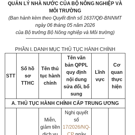
QUẢN LÝ NHÀ NƯỚC CỦA BỘ NÔNG NGHIỆP VÀ
MÔI TRƯỜNG
(Ban hành kèm theo Quyết định số 1637/QĐ-BNNMT
ngày 06 tháng 05 năm 2026
của Bộ trưởng Bộ Nông nghiệp và Môi trường)
_____________________________
PHẦN I. DANH MỤC THỦ TỤC HÀNH CHÍNH
Tên văn
bản QPPL
Cơ
Số hồ
Tên thủ
quy định
Lĩnh
quan
STT
sơ
tục hành
nội dung
vực
thực
TTHC
chính
sửa đổi, bổ
hiện
sung
A. THỦ TỤC HÀNH CHÍNH CẤP TRUNG ƯƠNG
Nghị quyết
Miễn,
số
giảm tiền
17/2026/NQ-
dịch vụ
CP
ngày