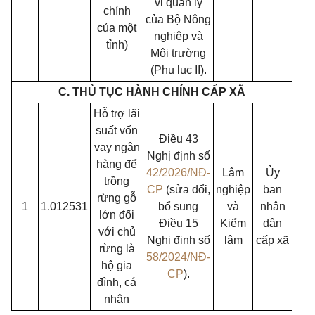
vi quản lý
chính
của Bộ Nông
của một
nghiệp và
tỉnh)
Môi trường
(Phụ lục II).
C. THỦ TỤC HÀNH CHÍNH CẤP XÃ
Hỗ trợ lãi
suất vốn
Điều 43
vay ngân
Nghị định số
hàng để
42/2026/NĐ-
Lâm
Ủy
trồng
CP
(sửa đổi,
nghiệp
ban
rừng gỗ
1
1.012531
bổ sung
và
nhân
lớn đối
Điều 15
Kiểm
dân
với chủ
Nghị định số
lâm
cấp xã
rừng là
58/2024/NĐ-
hộ gia
CP
).
đình, cá
nhân