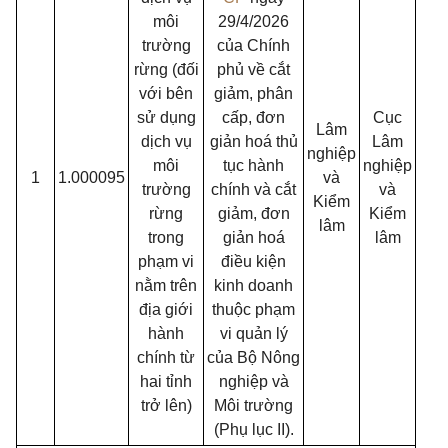
môi
29/4/2026
trường
của Chính
rừng (đối
phủ về cắt
với bên
giảm, phân
sử dụng
cấp, đơn
Cục
Lâm
dịch vụ
giản hoá thủ
Lâm
nghiệp
môi
tục hành
nghiệp
1
1.000095
và
trường
chính và cắt
và
Kiểm
rừng
giảm, đơn
Kiểm
lâm
trong
giản hoá
lâm
phạm vi
điều kiện
nằm trên
kinh doanh
địa giới
thuộc phạm
hành
vi quản lý
chính từ
của Bộ Nông
hai tỉnh
nghiệp và
trở lên)
Môi trường
(Phụ lục II).