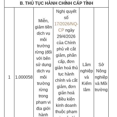
B. THỦ TỤC HÀNH CHÍNH CẤP TỈNH
Nghị quyết
số
Miễn,
17/2026/NQ-
giảm tiền
CP
ngày
dịch vụ
29/4/2026
môi
của Chính
trường
phủ về cắt
rừng (đối
giảm, phân
với bên
cấp, đơn
sử dụng
Lâm
Sở
giản hoá thủ
dịch vụ
nghiệp
Nông
tục hành
1
1.000058
môi
và
nghiệp
chính và cắt
trường
Kiểm
và Môi
giảm, đơn
rừng
lâm
trường
giản hoá
trong
điều kiện
phạm vi
kinh doanh
địa giới
thuộc phạm
hành