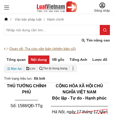
Đăng nhập
Văn bản pháp luật
Hành chính
Tìm nâng cao
👉
Quay về: Tra cứu văn bản (phiên bản cũ)
Tổng quan
Nội dung
VB gốc
Tiếng Anh
Lược đồ
Lưu
Tìm từ trong trang
Mục lục
Tình trạng hiệu lực:
Đã biết
THỦ TƯỚNG CHÍNH
CỘNG HÒA XÃ HỘI CHỦ
PHỦ
NGHĨA VIỆT NAM
__________
Độc lập - Tự do - Hạnh phúc
_________________________
Số: 1588/QĐ-TTg
Hà Nội, ngày 17 tháng 12 năm