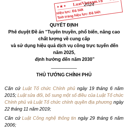
2024
Hiệu lực: Đã biết
Tình trạng hiệu lực: Đã biết
QUYẾT ĐỊNH
Phê duyệt Đề án “Tuyên truyền, phổ biến, nâng cao
chất lượng về cung cấp
và sử dụng hiệu quả dịch vụ công trực tuyến đến
năm 2025,
định hướng đến năm 2030”
__________
THỦ TƯỚNG CHÍNH PHỦ
Căn cứ
Luật Tổ chức Chính phủ
ngày 19 tháng 6 năm
2015;
Luật sửa đổi, bổ sung một số điều của Luật Tổ chức
Chính phủ và Luật Tổ chức chính quyền địa phương
ngày
22 tháng 11 năm 2019;
Căn cứ
Luật Công nghệ thông tin
ngày 29 tháng 6 năm
2006;