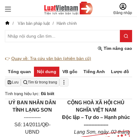
Đăng nhập
Văn bản pháp luật
Hành chính
Tìm nâng cao
👉
Quay về: Tra cứu văn bản (phiên bản cũ)
Tổng quan
Nội dung
VB gốc
Tiếng Anh
Lược đồ
Lưu
Tìm từ trong trang
Tình trạng hiệu lực:
Đã biết
UỶ BAN NHÂN DÂN
CỘNG HOÀ XÃ HỘI CHỦ
TỈNH LẠNG SƠN
NGHĨA VIỆT NAM
-----------
Độc lập – Tự do – Hạnh phúc
Số: 14/2011/QĐ-
----------------
UBND
Lạng Sơn, ngày
02 tháng