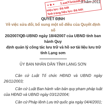
9 năm 2011
Hiệu lực: Đã biết
Tình trạng hiệu lực: Đã biết
QUYẾT ĐỊNH
Về việc sửa đổi, bổ sung một số điều của Quyết định
số
20/2007/QĐ-UBND ngày 18/4/2007 của UBND tỉnh ban
hành Quy
định quản lý công tác lưu trữ và hồ sơ tài liệu lưu trữ
tỉnh Lạng
sơn
-----------------------
ỦY BAN NHÂN DÂN TỈNH LẠNG SƠN
Căn cứ Luật Tổ chức HĐND và UBND ngày
26/11/2003;
Căn cứ Luật Ban hành văn bản quy phạm pháp luật
của HĐND và UBND ngày 03/12/2004;
Căn cứ Pháp lệnh Lưu trữ quốc gia ngày 04/4/2001;