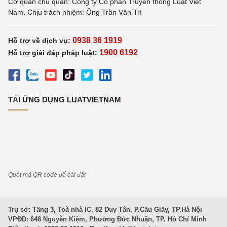
Cơ quan chủ quản: Công ty Cổ phần Truyền thông Luật Việt
Nam. Chịu trách nhiệm: Ông Trần Văn Trí
0938 36 1919
Hỗ trợ về dịch vụ:
1900 6192
Hỗ trợ giải đáp pháp luật:
TẢI ỨNG DỤNG LUATVIETNAM
Quét mã QR code để cài đặt
Trụ sở: Tầng 3, Toà nhà IC, 82 Duy Tân, P.Cầu Giấy, TP.Hà Nội
VPĐD: 648 Nguyễn Kiệm, Phường Đức Nhuận, TP. Hồ Chí Minh