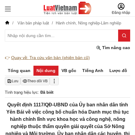
Đăng nhập
Văn bản pháp luật
Hành chính,
Nông nghiệp-Lâm nghiệp
Tìm nâng cao
👉
Quay về: Tra cứu văn bản (phiên bản cũ)
Tổng quan
Nội dung
VB gốc
Tiếng Anh
Lược đồ
Lưu
Theo dõi VB
Tình trạng hiệu lực:
Đã biết
Quyết định 1117/QĐ-UBND của Ủy ban nhân dân tỉnh
Yên Bái về việc công bố chuẩn hóa Danh mục thủ tục
hành chính lĩnh vực khoa học và công nghệ, nông
nghiệp thuộc thẩm quyền giải quyết của Sở Nông
nghiệp và Môi trường, Ủy ban nhân dân các huyện, thị