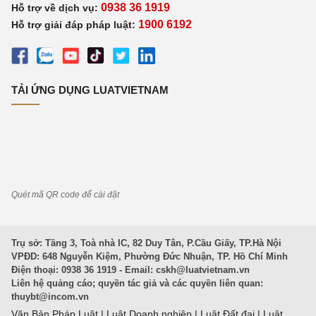
0938 36 1919
Hỗ trợ về dịch vụ:
1900 6192
Hỗ trợ giải đáp pháp luật:
TẢI ỨNG DỤNG LUATVIETNAM
Quét mã QR code để cài đặt
Trụ sở: Tầng 3, Toà nhà IC, 82 Duy Tân, P.Cầu Giấy, TP.Hà Nội
VPĐD: 648 Nguyễn Kiệm, Phường Đức Nhuận, TP. Hồ Chí Minh
Điện thoại: 0938 36 1919 - Email:
cskh@luatvietnam.vn
Liên hệ quảng cáo; quyền tác giả và các quyền liên quan:
thuybt@incom.vn
Văn Bản Pháp Luật
|
Luật Doanh nghiệp
|
Luật Đất đai
|
Luật