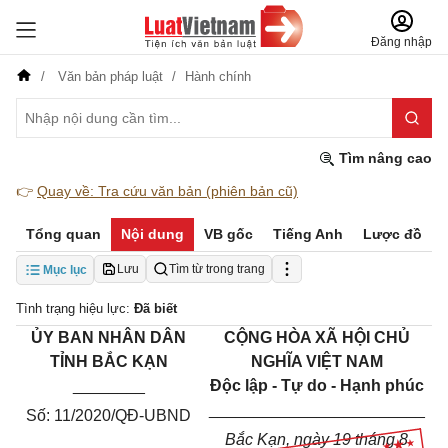
Đăng nhập
Văn bản pháp luật
Hành chính
Tìm nâng cao
👉
Quay về: Tra cứu văn bản (phiên bản cũ)
Tổng quan
Nội dung
VB gốc
Tiếng Anh
Lược đồ
Lưu
Tìm từ trong trang
Mục lục
Tình trạng hiệu lực:
Đã biết
ỦY BAN NHÂN DÂN
CỘNG HÒA XÃ HỘI CHỦ
TỈNH BẮC KẠN
NGHĨA VIỆT NAM
________
Độc lập - Tự do - Hạnh phúc
________________________
Số: 11/2020/QĐ-UBND
Bắc Kạn, ngày 19 tháng 8