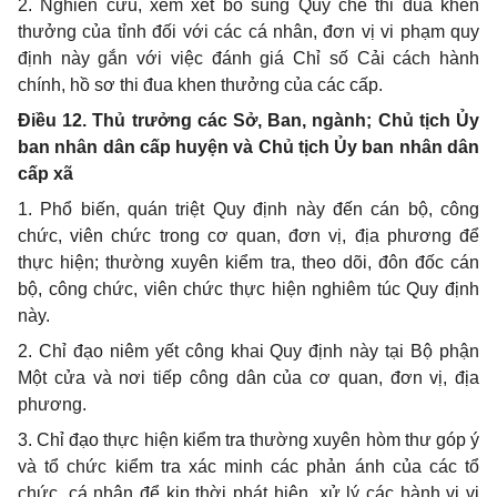
2. Nghiên cứu, xem xét bổ sung Quy chế thi đua khen
thưởng của tỉnh đối với các cá nhân, đơn vị vi phạm quy
định này gắn với việc đánh giá Chỉ số Cải cách hành
chính, hồ sơ thi đua khen thưởng của các cấp.
Điều 12. Thủ trưởng các Sở, Ban, ngành; Chủ tịch Ủy
ban nhân dân cấp huyện và Chủ tịch Ủy ban nhân dân
cấp xã
1. Phổ biến, quán triệt Quy định này đến cán bộ, công
chức, viên chức trong cơ quan, đơn vị, địa phương để
thực hiện; thường xuyên kiểm tra, theo dõi, đôn đốc cán
bộ, công chức, viên chức thực hiện nghiêm túc Quy định
này.
2. Chỉ đạo niêm yết công khai Quy định này tại Bộ phận
Một cửa và nơi tiếp công dân của cơ quan, đơn vị, địa
phương.
3. Chỉ đạo thực hiện kiểm tra thường xuyên hòm thư góp ý
và tổ chức kiểm tra xác minh các phản ánh của các tổ
chức, cá nhân để kịp thời phát hiện, xử lý các hành vi vi