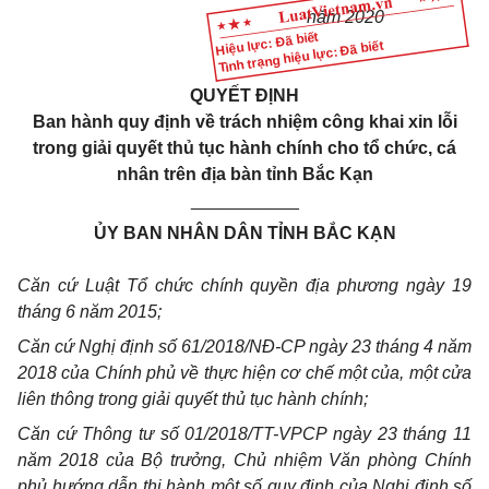
năm 2020
Hiệu lực: Đã biết
Tình trạng hiệu lực: Đã biết
QUYẾT ĐỊNH
Ban hành
quy định về trách nhiệm công khai xin lỗi
trong giải quyết thủ tục hành chính cho tổ chức, cá
nhân trên địa bàn tỉnh Bắc Kạn
___________
ỦY BAN NHÂN DÂN TỈNH BẮC KẠN
Căn cứ Luật Tổ chức chính quyền địa phương ngày 19
tháng 6 năm 2015;
Căn cứ Nghị định số 61/2018/NĐ-CP ngày 23 tháng 4 năm
2018 của Chính phủ về thực hiện cơ chế một của, một cửa
liên thông trong giải quyết thủ tục hành chính;
Căn cứ Thông tư số 01/2018/TT-VPCP ngày 23 tháng 11
năm 2018 của Bộ trưởng, Chủ nhiệm Văn phòng Chính
phủ hướng dẫn thi hành một số quy định của Nghị định số