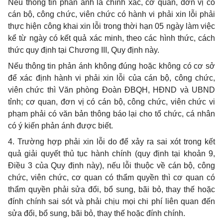
Nếu thông tin phản ánh là chính xác, cơ quan, đơn vị có
cán bộ, công chức, viên chức có hành vi phải xin lỗi phải
thực hiện công khai xin lỗi trong thời hạn 05 ngày làm việc
kể từ ngày có kết quả xác minh, theo các hình thức, cách
thức quy định tại Chương III, Quy định này.
Nếu thông tin phản ánh không đúng hoặc không có cơ sở
để xác định hành vi phải xin lỗi của cán bộ, công chức,
viên chức thì Văn phòng Đoàn ĐBQH, HĐND và UBND
tỉnh; cơ quan, đơn vị có cán bộ, công chức, viên chức vi
phạm phải có văn bản thông báo lại cho tổ chức, cá nhân
có ý kiến phản ánh được biết.
4. Trường hợp phải xin lỗi do để xảy ra sai xót trong kết
quả giải quyết thủ tục hành chính (quy định tại khoản 9,
Điều 3 của Quy định này), nếu lỗi thuộc về cán bộ, công
chức, viên chức, cơ quan có thẩm quyền thì cơ quan có
thẩm quyền phải sửa đổi, bổ sung, bãi bỏ, thay thế hoặc
đính chính sai sót và phải chịu mọi chi phí liên quan đến
sửa đổi, bổ sung, bãi bỏ, thay thế hoặc đính chính.