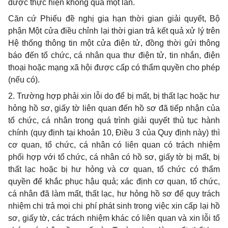
được thực hiện không quá một lần.
Căn cứ Phiếu đề nghị gia hạn thời gian giải quyết, Bộ
phận Một cửa điều chỉnh lại thời gian trả kết quả xử lý trên
Hệ thống thông tin một cửa điện tử, đồng thời gửi thông
báo đến tổ chức, cá nhân qua thư điện tử, tin nhắn, điện
thoại hoặc mạng xã hội được cấp có thẩm quyền cho phép
(nếu có).
2. Trường hợp phải xin lỗi do để bị mất, bị thất lạc hoặc hư
hỏng hồ sơ, giấy tờ liên quan đến hồ sơ đã tiếp nhận của
tổ chức, cá nhân trong quá trình giải quyết thủ tục hành
chính (quy định tại khoản 10, Điều 3 của Quy định này) thì
cơ quan, tổ chức, cá nhân có liên quan có trách nhiệm
phối hợp với tổ chức, cá nhân có hồ sơ, giấy tờ bị mất, bị
thất lạc hoặc bị hư hỏng và cơ quan, tổ chức có thẩm
quyền để khắc phục hậu quả; xác định cơ quan, tổ chức,
cá nhân đã làm mất, thất lạc, hư hỏng hồ sơ để quy trách
nhiệm chi trả mọi chi phí phát sinh trong việc xin cấp lại hồ
sơ, giấy tờ, các trách nhiệm khác có liên quan và xin lỗi tổ