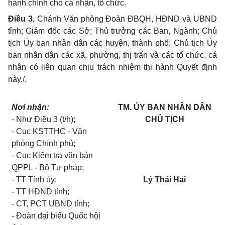
hành chính cho cá nhân, tổ chức.
Điều 3.
Chánh Văn phòng Đoàn ĐBQH, HĐND và UBND
tỉnh
; Giám đốc các Sở; Thủ trưởng các Ban, Ngành; Chủ
tịch Ủy ban nhân dân các huyện, thành phố; Chủ tịch Ủy
ban nhân dân các xã, phường, thị trấn và các tổ chức, cá
nhân có liên quan chịu trách nhiệm thi hành Quyết định
này./.
Nơi nhận:
TM. ỦY BAN NHÂN DÂN
- Như Điều 3 (t/h);
CHỦ TỊCH
- Cục KSTTHC - Văn
phòng Chính phủ;
- Cục Kiểm tra văn bản
QPPL - Bộ Tư pháp;
- TT Tỉnh ủy;
Lý Thái Hải
- TT HĐND tỉnh;
- CT, PCT UBND tỉnh;
- Đoàn đại biểu Quốc hội