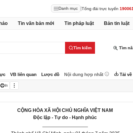
|
Danh mục
Tổng đài trực tuyến
19006
hảo
Tin văn bản mới
Tin pháp luật
Bản tin luật
Tìm kiếm
Tìm nâ
lực
VB liên quan
Lược đồ
Nội dung hợp nhất
Tải về
In
CỘNG HÒA XÃ HỘI CHỦ NGHĨA VIỆT NAM
Độc lập - Tự do - Hạnh phúc
_________________