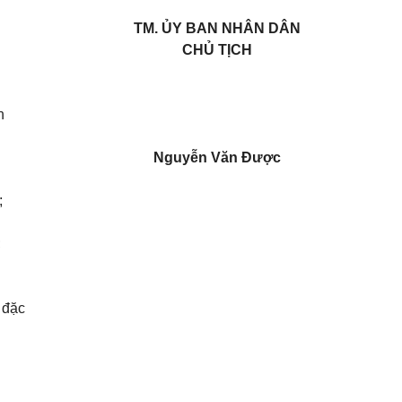
TM. ỦY BAN NHÂN DÂN
CHỦ TỊCH
h
Nguyễn Văn Được
;
;
 đặc