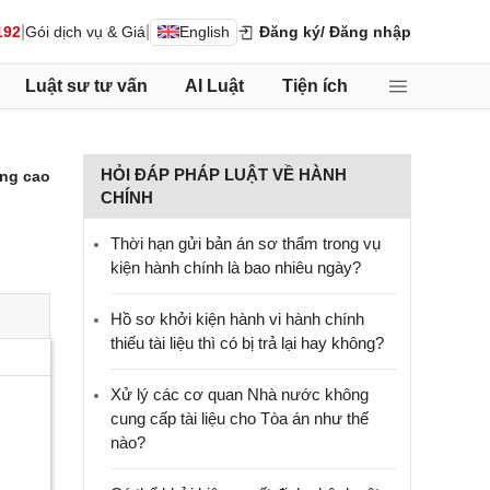
|
|
192
Gói dịch vụ & Giá
English
Đăng ký
/ Đăng nhập
Luật sư tư vấn
AI Luật
Tiện ích
HỎI ĐÁP PHÁP LUẬT VỀ HÀNH
ng cao
CHÍNH
Thời hạn gửi bản án sơ thẩm trong vụ
kiện hành chính là bao nhiêu ngày?
Hồ sơ khởi kiện hành vi hành chính
thiếu tài liệu thì có bị trả lại hay không?
Xử lý các cơ quan Nhà nước không
cung cấp tài liệu cho Tòa án như thế
nào?