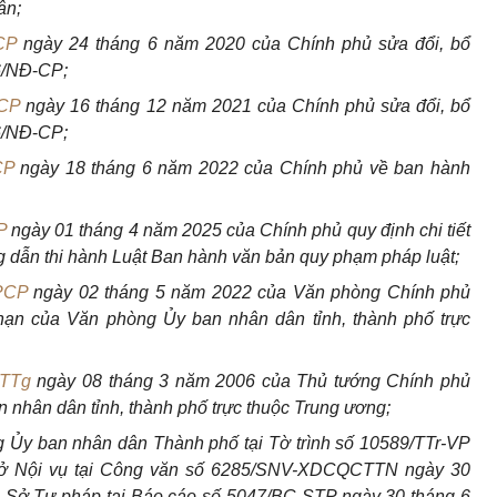
ân;
CP
ngày 24 tháng 6 năm 2020 của Chính phủ sửa đổi, bổ
6/NĐ
-
CP;
-CP
ngày 16 tháng 12 năm 2021 của Chính phủ sửa đổi, bổ
6/NĐ
-
CP;
CP
ngày 18 tháng 6 năm 2022 của Chính phủ về ban hành
P
ngày 01 tháng 4 năm 2025 của Chính phủ quy định chi tiết
g dẫn thi hành Luật Ban hành văn bản quy phạm pháp luật;
PCP
ngày 02 tháng 5 năm 2022 của Văn phòng Chính phủ
ạn của Văn phòng Ủy ban nhân dân tỉnh, thành phố trực
-TTg
ngày 08 tháng 3 năm 2006 của Thủ tướng Chính phủ
 nhân dân tỉnh, thành phố trực thuộc Trung ương;
 Ủy ban nhân dân Thành phố tại Tờ trình số 10589/TTr-VP
 Sở Nội vụ tại Công văn số 6285/SNV-XDCQCTTN ngày 30
a Sở Tư pháp tại Báo cáo số 5047/BC-STP ngày 30 tháng 6