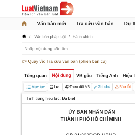
Văn bản mới
Tra cứu văn bản
Dự t
Văn bản pháp luật
Hành chính
👉
Quay về: Tra cứu văn bản (phiên bản cũ)
Nội dung
Tổng quan
VB gốc
Tiếng Anh
Hiệu 
Lưu
Theo dõi VB
Ghi chú
Báo lỗi
Mục lục
Tình trạng hiệu lực:
Đã biết
ỦY BAN NHÂN DÂN
THÀNH PHỐ HỒ CHÍ MINH
___________