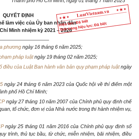
Thành phố Hồ Chí Minh, ngày 01 tháng 7 năm 2025
QUYẾT ĐỊNH
Hiệu lực: Đã biết
ế làm việc của Ủy ban nhân dân
Tình trạng hiệu lực: Đã biết
Chí Minh nhiệm kỳ 2021 – 2026
__________________
ịa phương
ngày 16 tháng 6 năm 2025;
 phạm pháp luật
ngày 19 tháng 02 năm 2025;
số điều của Luật Ban hành văn bản quy phạm pháp luật
ngày
15
ngày 24 tháng 6 năm 2023 của Quốc hội về thí điểm một
hành phố Hồ Chí Minh;
CP
ngày 27 tháng 10 năm 2007 của Chính phủ quy định chế
quan, tổ chức, đơn vị của Nhà nước trong thi hành nhiệm vụ,
CP
ngày 25 tháng 01 năm 2016 của Chính phủ quy định số
 trình, thủ tục bầu, từ chức, miễn nhiệm, bãi nhiệm, điều