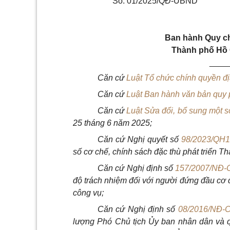
Số: 01/2025/QĐ-UBND
Ban hành Quy ch
Thành phố Hồ 
____
Căn cứ
Luật Tổ chức chính quyền đ
Căn cứ
Luật Ban hành văn bản quy
Căn cứ
Luật Sửa đổi, bổ sung một 
25 tháng 6 năm 2025;
Căn cứ Nghị quyết số
98/2023/QH
số cơ chế, chính sách đặc thù phát triển T
Căn cứ Nghị định số
157/2007/NĐ-
độ trách nhiệm đối với người đứng đầu cơ 
công vụ;
Căn cứ Nghị định số
08/2016/NĐ-
lượng Phó Chủ tịch Ủy ban nhân dân và quy