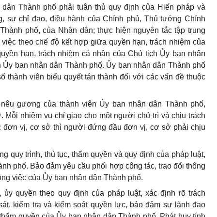
 dân Thành phố phải tuân thủ quy định của Hiến pháp và
g, sự chỉ đạo, điều hành của Chính phủ, Thủ tướng Chính
Thành phố, của Nhân dân; thực hiện nguyên tắc tập trung
việc theo chế độ kết hợp giữa quyền hạn, trách nhiệm của
quyền hạn, trách nhiệm cá nhân của Chủ tịch Ủy ban nhân
ên Ủy ban nhân dân Thành phố. Ủy ban nhân dân Thành phố
ố thành viên biểu quyết tán thành đối với các vấn đề thuộc
à nêu gương của thành viên Ủy ban nhân dân Thành phố,
Mỗi nhiệm vụ chỉ giao cho một người chủ trì và chịu trách
đơn vị, cơ sở thì người đứng đầu đơn vị, cơ sở phải chịu
ng quy trình, thủ tục, thẩm quyền và quy định của pháp luật,
nh phố. Bảo đảm yêu cầu phối hợp công tác, trao đổi thông
 công việc của Ủy ban nhân dân Thành phố.
 ủy quyền theo quy định của pháp luật, xác định rõ trách
át, kiểm tra và kiểm soát quyền lực, bảo đảm sự lãnh đạo
i thẩm quyền của Ủy ban nhân dân Thành phố. Phát huy tính