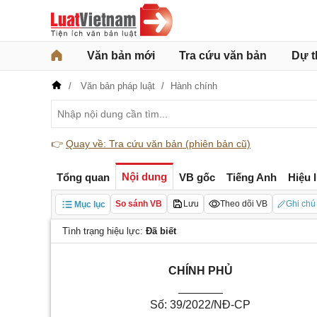
Văn bản mới
Tra cứu văn bản
Dự t
Văn bản pháp luật
Hành chính
👉
Quay về: Tra cứu văn bản (phiên bản cũ)
Nội dung
Tổng quan
VB gốc
Tiếng Anh
Hiệu 
So sánh VB
Lưu
Theo dõi VB
Ghi chú
Mục lục
Tình trạng hiệu lực:
Đã biết
CHÍNH PHỦ
_______
Số: 39/2022/NĐ-CP