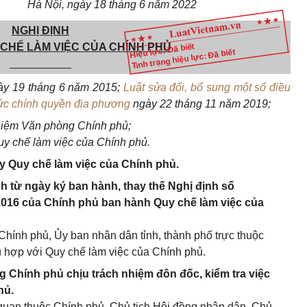
Hà Nội, ngày 18 tháng 6 năm 2022
NGHỊ ĐỊNH
CHẾ LÀM VIỆC CỦA CHÍNH PHỦ
Hiệu lực: Đã biết
Tình trạng hiệu lực: Đã biết
__________
y 19 tháng 6 năm 2015;
Luật sửa đổi, bổ sung một số điều
ức chính quyền địa phương
ngày 22 tháng 11 năm 2019;
hiệm Văn phòng Chính phủ;
y chế làm việc của Chính phủ.
y Quy chế làm việc của Chính phủ.
nh từ ngày ký ban hành, thay thế Nghị định số
016 của Chính phủ ban hành Quy chế làm việc của
hính phủ, Ủy ban nhân dân tỉnh, thành phố trực thuộc
 hợp với Quy chế làm việc của Chính phủ.
 Chính phủ chịu trách nhiệm đôn đốc, kiểm tra việc
hủ.
quan thuộc Chính phủ, Chủ tịch Hội đồng nhân dân, Chủ