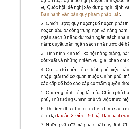
dự án luật, dự thảo nghị quyết trình Quốc 
vụ Quốc hội; đề nghị xây dựng nghị định v
Ban hành văn bản quy phạm pháp luật
.
2. Chiến lược; quy hoạch; kế hoạch phát tri
hoạch đầu tư công trung hạn và hằng năm; k
ngân sách 3 năm; dự toán ngân sách nhà 
năm; quyết toán ngân sách nhà nước để bá
3. Tình hình kinh tế - xã hội hằng tháng, 
đột xuất và những nhiệm vụ, giải pháp chỉ đ
4. Cơ cấu tổ chức của Chính phủ; việc thàn
nhập, giải thể cơ quan thuộc Chính phủ; thà
các cấp để báo cáo cấp có thẩm quyền theo
5. Chương trình công tác của Chính phủ h
phủ, Thủ tướng Chính phủ và việc thực hiệ
6. Thí điểm thực hiện cơ chế, chính sách 
định tại
khoản 2 Điều 19 Luật Ban hành vă
7. Những vấn đề mà pháp luật quy định Chí