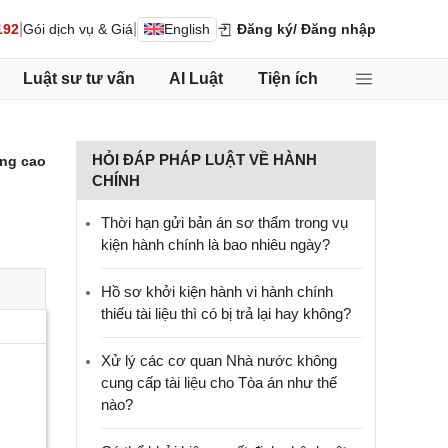
|
|
192
Gói dịch vụ & Giá
English
Đăng ký
/ Đăng nhập
Luật sư tư vấn
AI Luật
Tiện ích
HỎI ĐÁP PHÁP LUẬT VỀ HÀNH
ng cao
CHÍNH
Thời hạn gửi bản án sơ thẩm trong vụ
kiện hành chính là bao nhiêu ngày?
Hồ sơ khởi kiện hành vi hành chính
thiếu tài liệu thì có bị trả lại hay không?
Xử lý các cơ quan Nhà nước không
cung cấp tài liệu cho Tòa án như thế
nào?