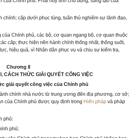
n của Chính phủ. Phát huy tính chủ động, sáng tạo của
h chính; cấp dưới phục tùng, tuân thủ nghiêm sự lãnh đạo,
g của Chính phủ, các bộ, cơ quan ngang bộ, cơ quan thuộc
c cấp; thực hiện nền hành chính thống nhất, thông suốt,
u lực, hiệu quả, vì Nhân dân phục vụ và chịu sự kiểm tra,
Chương II
I, CÁCH THỨC GIẢI QUYẾT CÔNG VIỆC
ức giải quyết công việc của Chính phủ
 hành chính nhà nước từ trung ương đến địa phương, cơ sở;
ạn của Chính phủ được quy định trong
Hiến pháp
và pháp
h phủ:
hính phủ;