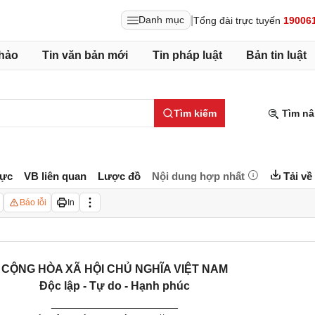
|
Danh mục
Tổng đài trực tuyến
19006
hảo
Tin văn bản mới
Tin pháp luật
Bản tin luật
Tìm kiếm
Tìm nâ
lực
VB liên quan
Lược đồ
Nội dung hợp nhất
Tải về
Báo lỗi
In
CỘNG HÒA XÃ HỘI CHỦ NGHĨA VIỆT NAM
Độc lập - Tự do - Hạnh phúc
____________________