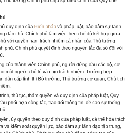
ủ, Thủ tướng Chính phủ chịu sự điều chỉnh của Quy chế
phủ
thủ quy định của
Hiến pháp
và pháp luật, bảo đảm sự lãnh
ung dân chủ. Chính phủ làm việc theo chế độ kết hợp giữa
phủ với quyền hạn, trách nhiệm cá nhân của Thủ tướng
h phủ. Chính phủ quyết định theo nguyên tắc đa số đối với
ủ.
ng của thành viên Chính phủ, người đứng đầu các bộ, cơ
ho một người chủ trì và chịu trách nhiệm. Trường hợp
n dân cấp tỉnh thì Bộ trưởng, Thủ trưởng cơ quan, Chủ tịch
hiệm.
trình, thủ tục, thẩm quyền và quy định của pháp luật, Quy
u phối hợp công tác, trao đổi thông tin, đề cao sự thống
phủ.
yền, ủy quyền theo quy định của pháp luật, cá thể hóa trách
a và kiểm soát quyền lực, bảo đảm sự lãnh đạo tập trung,