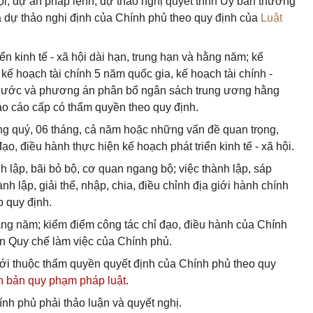
hội, dự án pháp lệnh, dự thảo nghị quyết trình Ủy ban thường
à dự thảo nghị định của Chính phủ theo quy định của
Luật
ển kinh tế - xã hội dài hạn, trung hạn và hằng năm; kế
ế hoạch tài chính 5 năm quốc gia, kế hoạch tài chính -
nước và phương án phân bổ ngân sách trung ương hằng
o cáo cấp có thẩm quyền theo quy định.
hằng quý, 06 tháng, cả năm hoặc những vấn đề quan trọng,
ạo, điều hành thực hiện kế hoạch phát triển kinh tế - xã hội.
h lập, bãi bỏ bộ, cơ quan ngang bộ; việc thành lập, sáp
nh lập, giải thể, nhập, chia, điều chỉnh địa giới hành chính
 quy định.
ằng năm; kiểm điểm công tác chỉ đạo, điều hành của Chính
n Quy chế làm việc của Chính phủ.
mới thuộc thẩm quyền quyết định của Chính phủ theo quy
n bản quy phạm pháp luật
.
nh phủ phải thảo luận và quyết nghị.