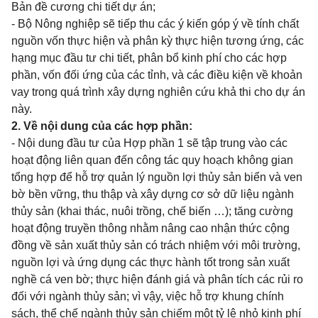
Bản đề cương chi tiết dự án;
- Bộ Nông nghiệp sẽ tiếp thu các ý kiến góp ý về tính chất
nguồn vốn thực hiện và phân kỳ thực hiện tương ứng, các
hạng mục đầu tư chi tiết, phân bổ kinh phí cho các hợp
phần, vốn đối ứng của các tỉnh, và các điều kiện về khoản
vay trong quá trình xây dựng nghiên cứu khả thi cho dự án
này.
2. Về nội dung của các hợp phần:
- Nội dung đầu tư của Hợp phần 1 sẽ tập trung vào các
hoạt động liên quan đến công tác quy hoạch không gian
tổng hợp để hỗ trợ quản lý nguồn lợi thủy sản biển và ven
bờ bền vững, thu thập và xây dựng cơ sở dữ liệu ngành
thủy sản (khai thác, nuôi trồng, chế biến …); tăng cường
hoạt động truyền thông nhằm nâng cao nhận thức cộng
đồng về sản xuất thủy sản có trách nhiệm với môi trường,
nguồn lợi và ứng dụng các thực hành tốt trong sản xuất
nghề cá ven bờ; thực hiện đánh giá và phân tích các rủi ro
đối với ngành thủy sản; vì vậy, việc hỗ trợ khung chính
sách, thể chế ngành thủy sản chiếm một tỷ lệ nhỏ kinh phí