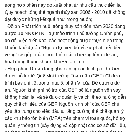
trong hợp phần này do xuất phát từ nhu cầu thực tiễn là
Quy hoạch tổng thể ngành thủy sản 2006 - 2010 đã không
đạt được những kết quả như mong muốn;
- Đề án Phát triển nuôi trồng thủy sản đến năm 2020 đang
được Bộ NN&PTNT dự thảo trình Thủ tướng Chính phủ,
do đó, việc triển khai các hoạt động được thực hiện trong
khuôn khổ dự án “Nguồn lợi ven bờ vì Sự phát triển bền
vững” sẽ góp phần thực hiện các chương trình, dự án,
hoạt động thuộc khuôn khổ Đề án trên;
- Hợp phần Dự án lồng ghép có nguồn kinh phí dự kiến
được hỗ trợ từ Quỹ Môi trường Toàn cầu (GEF) đã được
trình bày chi tiết trong mục 5, phần VI của Đề cương dự
án. Nguồn kinh phí hỗ trợ của GEF sẽ là nguồn vốn vay
không hoàn lại và sẽ được quản lý và chi theo hướng dẫn
quy chế chi tiêu của GEF. Nguồn kinh phí của GEF chủ
yếu tập trung cho việc đầu tư tăng cường thể chế quản lý
các khu bảo tồn biển (MPA) trên phạm vi toàn quốc, hỗ trợ
quản lý thông tin (xây dựng và cập nhật các cơ sở dữ liệu,