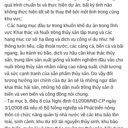
quá trình chuẩn bị và thực hiện dự án, bất kỳ tỉnh nào
không thực hiện tốt sẽ bị thay thế bởi một tỉnh trong cùng
khu vực;
- Các hạng mục đầu tư trong khuôn khổ dự án trong lĩnh
vực Khai thác và Nuôi trồng thủy sản tập trung và các
hạng mục cơ sở hạ tầng và dịch vụ công ví dụ như: hệ
thống tưới tiêu, cấp thoát nước, các cảng cá, bến cá và bãi
ngang, âu tránh trú bão, dịch vụ hậu cần khai thác thủy
sản, trung tâm sản xuất giống và kiểm nghiệm đầu vào cho
nuôi trồng thủy sản nhằm nâng cao năng suất, chất lượng
và sức cạnh tranh của sản phẩm thủy sản. Do vậy đối
tượng hưởng lợi chính của dự án sẽ là những ngư dân
khai thác hải sản, những hộ dân nuôi trồng thủy sản ở
biển và ven biển và cộng đồng nói chung.
- Tại
mục b, điều 8 của Nghị định 01/2008/NĐ-CP
ngày
3/1/2008 đã nêu rõ Bộ Nông nghiệp và Phát triển nông
thôn có chức năng quản lý nhà nước về các khu bảo tồn
loài, sinh cảnh, khu dự trữ tài nguyên thủy sinh, khu bảo