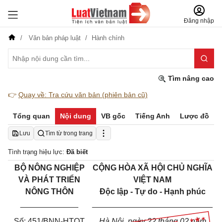
Đăng nhập
Văn bản pháp luật
Hành chính
Tìm nâng cao
👉
Quay về: Tra cứu văn bản (phiên bản cũ)
Tổng quan
Nội dung
VB gốc
Tiếng Anh
Lược đồ
Lưu
Tìm từ trong trang
Tình trạng hiệu lực:
Đã biết
BỘ NÔNG NGHIỆP
CỘNG HÒA XÃ HỘI CHỦ NGHĨA
VÀ PHÁT TRIỂN
VIỆT NAM
NÔNG THÔN
Độc lập - Tự do - Hạnh phúc
_____________
___________________________
Số: 451/BNN-HTQT
Hà Nội, ngày 22 tháng 02 năm