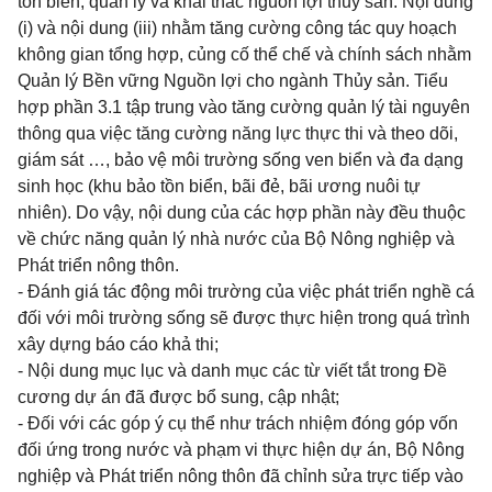
tồn biển, quản lý và khai thác nguồn lợi thủy sản. Nội dung
(i) và nội dung (iii) nhằm tăng cường công tác quy hoạch
không gian tổng hợp, củng cố thể chế và chính sách nhằm
Quản lý Bền vững Nguồn lợi cho ngành Thủy sản. Tiểu
hợp phần 3.1 tập trung vào tăng cường quản lý tài nguyên
thông qua việc tăng cường năng lực thực thi và theo dõi,
giám sát …, bảo vệ môi trường sống ven biển và đa dạng
sinh học (khu bảo tồn biển, bãi đẻ, bãi ương nuôi tự
nhiên). Do vậy, nội dung của các hợp phần này đều thuộc
về chức năng quản lý nhà nước của Bộ Nông nghiệp và
Phát triển nông thôn.
- Đánh giá tác động môi trường của việc phát triển nghề cá
đối với môi trường sống sẽ được thực hiện trong quá trình
xây dựng báo cáo khả thi;
- Nội dung mục lục và danh mục các từ viết tắt trong Đề
cương dự án đã được bổ sung, cập nhật;
- Đối với các góp ý cụ thể như trách nhiệm đóng góp vốn
đối ứng trong nước và phạm vi thực hiện dự án, Bộ Nông
nghiệp và Phát triển nông thôn đã chỉnh sửa trực tiếp vào