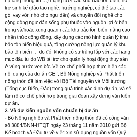
hạ tầng thông tin …) mạng lưới các khu Bảo tồn biển; hỗ
trợ sinh kế (đào tạo nghề, hướng nghiệp, có thể tạo các
gói vay vốn nhỏ cho ngư dân) và chuyển đổi nghề cho
cộng đồng ngư dân sống phụ thuộc vào nguồn lợi ở bên
trong và/hoặc xung quanh các khu bảo tồn biển, nâng cao
nhận thức cộng đồng, xây dựng các mô hình quản lý khu
bảo tồn biển hiệu quả, tăng cường năng lực quản lý khu
bảo tồn biển … do đó, không có sự trùng lắp với các hạng
mục đầu tư do WB tài trợ cho quản lý hoạt động thủy sản
ở vùng nước ven bờ. Về cơ chế phối hợp thực hiện các
nội dung của dự án GEF, Bộ Nông nghiệp và Phát triển
nông thôn đã làm việc với Bộ Tài nguyên và Môi trường
(Tổng cục Biển, Đảo) trong quá trình xác định dự án, và sẽ
làm rõ cơ chế phối hợp trong giai đoạn xây dựng văn kiện
dự án.
3. Về dự kiến nguồn vốn chuẩn bị dự án
- Bộ Nông nghiệp và Phát triển nông thôn đã có công văn
số 3884/BNN-HTQT ngày 23 tháng 11 năm 2010 gửi Bộ
Kế hoạch và Đầu tư về việc xin sử dụng nguồn vốn Quỹ