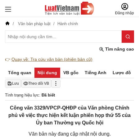
Đăng nhập
Văn bản pháp luật
Hành chính
Tìm nâng cao
👉
Quay về: Tra cứu văn bản (phiên bản cũ)
Tổng quan
Nội dung
VB gốc
Tiếng Anh
Lược đồ
Lưu
Theo dõi VB
Tình trạng hiệu lực:
Đã biết
Công văn 3329/VPCP-QHĐP của Văn phòng Chính
phủ về việc thực hiện kết luận phiên họp thứ 55 của
Ủy ban Thường vụ Quốc hội
Văn bản này đang cập nhật nội dung.