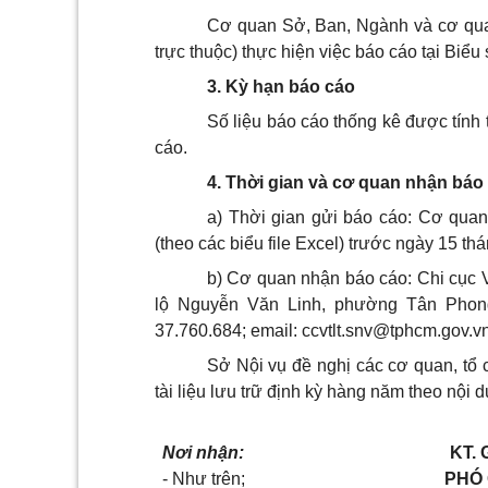
Cơ quan Sở, Ban, Ngành và cơ qua
trực thuộc) thực hiện việc báo cáo tại Biểu 
3. Kỳ hạn báo cáo
Số liệu báo cáo thống kê được tính
cáo.
4. Thời gian và cơ quan nhận báo
a) Thời gian gửi báo cáo: Cơ quan, 
(theo các biểu file Excel) trước ngày 15 t
b) Cơ quan nhận báo cáo: Chi cục V
lộ Nguyễn Văn Linh, phường Tân Phong,
37.760.684; email:
ccvtlt.snv@tphcm.gov.v
Sở Nội vụ đề nghị các cơ quan, tổ 
tài liệu lưu trữ định kỳ hàng năm theo nội d
Nơi nhận:
KT.
- Như trên;
PHÓ 