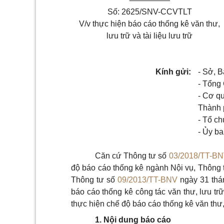
Số: 2625/SNV-CCVTLT
V/v thực hiện báo cáo thống kê văn thư,
lưu trữ và tài liệu lưu trữ
Kính gửi:
- Sở, 
- Tổng
- Cơ q
Thành 
- Tổ ch
- Ủy b
Căn cứ Thông tư số
03/2018/TT-B
độ báo cáo thống kê ngành Nội vụ, Thông t
Thông tư số
09/2013/TT-BNV
ngày 31 thá
báo cáo thống kê công tác văn thư, lưu trữ
thực hiện chế độ báo cáo thống kê văn thư, 
1. Nội dung báo cáo