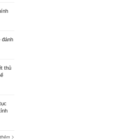
hính
ê đánh
t thủ
hể
tục
tỉnh
 thêm