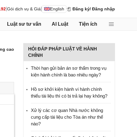
|
|
192
Gói dịch vụ & Giá
English
Đăng ký
/ Đăng nhập
Luật sư tư vấn
AI Luật
Tiện ích
HỎI ĐÁP PHÁP LUẬT VỀ HÀNH
ng cao
CHÍNH
Thời hạn gửi bản án sơ thẩm trong vụ
kiện hành chính là bao nhiêu ngày?
Hồ sơ khởi kiện hành vi hành chính
thiếu tài liệu thì có bị trả lại hay không?
Xử lý các cơ quan Nhà nước không
cung cấp tài liệu cho Tòa án như thế
nào?