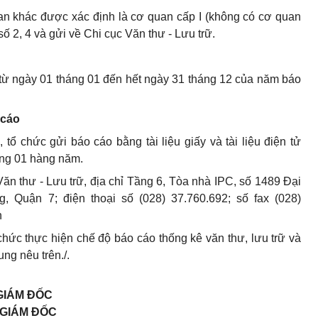
n khác được xác định là cơ quan cấp I (không có cơ quan
số 2, 4 và gửi về Chi cục Văn thư - Lưu trữ.
 từ ngày 01 tháng 01 đến hết ngày 31 tháng 12 của năm báo
 cáo
tổ chức gửi báo cáo bằng tài liệu giấy và tài liệu điện tử
háng 01 hàng năm.
ăn thư - Lưu trữ, địa chỉ Tầng 6, Tòa nhà IPC, số 1489 Đại
 Quận 7; điện thoại số (028) 37.760.692; số fax (028)
n
chức thực hiện chế độ báo cáo thống kê văn thư, lưu trữ và
ung nêu trên./.
 GIÁM ĐỐC
GIÁM ĐỐC