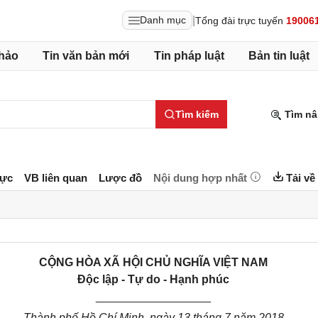
|
Danh mục
Tổng đài trực tuyến
19006
hảo
Tin văn bản mới
Tin pháp luật
Bản tin luật
Tìm kiếm
Tìm nâ
lực
VB liên quan
Lược đồ
Nội dung hợp nhất
Tải về
CỘNG HÒA XÃ HỘI CHỦ NGHĨA VIỆT NAM
Độc lập - Tự do - Hạnh phúc
__________________
Thành phố Hồ Chí Minh, ngày 13 tháng 7 năm 2018