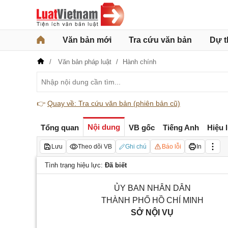
Văn bản mới
Tra cứu văn bản
Dự t
Văn bản pháp luật
Hành chính
👉
Quay về: Tra cứu văn bản (phiên bản cũ)
Nội dung
Tổng quan
VB gốc
Tiếng Anh
Hiệu 
Lưu
Theo dõi VB
Ghi chú
Báo lỗi
In
Tình trạng hiệu lực:
Đã biết
ỦY BAN NHÂN DÂN
THÀNH PHỐ HỒ CHÍ MINH
SỞ NỘI VỤ
_________