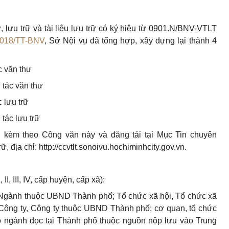
 lưu trữ và tài liệu lưu trữ có ký hiệu từ 0901.N/BNV-VTLT
2018/TT-BNV
, Sở Nội vụ đã tổng hợp, xây dựng lại thành 4
c văn thư
 tác văn thư
 lưu trữ
tác lưu trữ
 kèm theo Công văn này và đăng tải tại Mục Tin chuyên
 địa chỉ: http://ccvtlt.sonoivu.hochiminhcity.gov.vn.
II, III, IV, cấp huyện, cấp xã):
, Ngành thuộc UBND Thành phố; Tổ chức xã hội, Tổ chức xã
 Công ty, Công ty thuộc UBND Thành phố; cơ quan, tổ chức
o ngành dọc tại Thành phố thuộc nguồn nộp lưu vào Trung