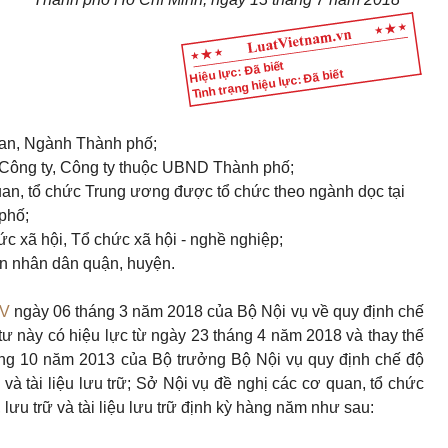
Hiệu lực: Đã biết
Tình trạng hiệu lực: Đã biết
Ban, Ngành Thành phố;
 Công ty, Công ty thuộc UBND Thành phố;
uan, tổ chức Trung ương được tổ chức theo ngành dọc tại
phố;
ức xã hội, Tổ chức xã hội - nghề nghiệp;
an nhân dân quận, huyện.
NV
ngày 06 tháng 3 năm 2018 của Bộ Nội vụ về quy định chế
ư này có hiệu lực từ ngày 23 tháng 4 năm 2018 và thay thế
ng 10 năm 2013 của Bộ trưởng Bộ Nội vụ quy định chế độ
 và tài liệu lưu trữ; Sở Nội vụ đề nghị các cơ quan, tổ chức
lưu trữ và tài liệu lưu trữ định kỳ hàng năm như sau: