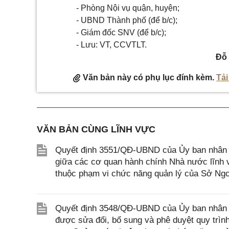
- Phòng Nội vụ quận, huyện;
- UBND Thành phố (để b/c);
- Giám đốc SNV (để b/c);
- Lưu: VT, CCVTLT.
Đỗ
Văn bản này có phụ lục đính kèm.
Tải
VĂN BẢN CÙNG LĨNH VỰC
Quyết định 3551/QĐ-UBND của Ủy ban nhân d
giữa các cơ quan hành chính Nhà nước lĩnh v
thuộc phạm vi chức năng quản lý của Sở Ngo
Quyết định 3548/QĐ-UBND của Ủy ban nhân d
được sửa đổi, bổ sung và phê duyệt quy trình n