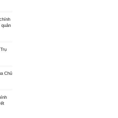
chính
g quản
 Trụ
ủa Chủ
hính
yết