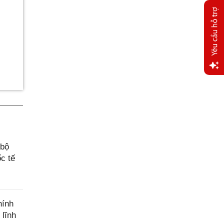
Yêu
cầu
hỗ trợ
 bộ
c tế
hính
 lĩnh