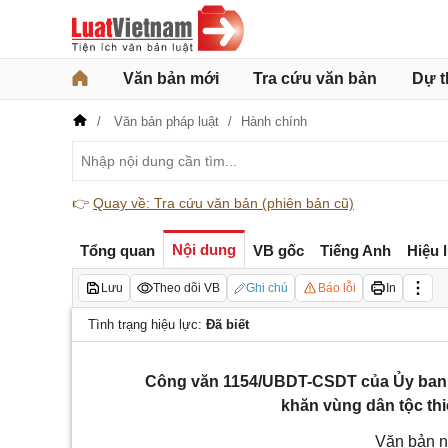
Văn bản mới
Tra cứu văn bản
Dự t
Văn bản pháp luật
Hành chính
👉
Quay về: Tra cứu văn bản (phiên bản cũ)
Nội dung
Tổng quan
VB gốc
Tiếng Anh
Hiệu 
Lưu
Theo dõi VB
Ghi chú
Báo lỗi
In
Tình trạng hiệu lực:
Đã biết
Công văn 1154/UBDT-CSDT của Ủy ban Dân
khăn vùng dân tộc thi
Văn bản n