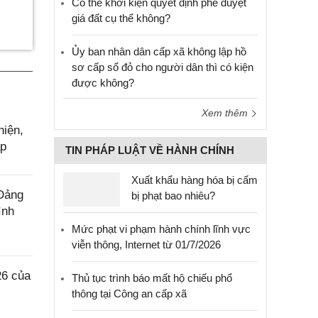
Có thể khởi kiện quyết định phê duyệt
giá đất cụ thể không?
Ủy ban nhân dân cấp xã không lập hồ
sơ cấp sổ đỏ cho người dân thì có kiện
được không?
Xem thêm
hiện,
ấp
TIN PHÁP LUẬT VỀ HÀNH CHÍNH
Xuất khẩu hàng hóa bị cấm
 Đảng
bị phạt bao nhiêu?
ình
Mức phạt vi phạm hành chính lĩnh vực
viễn thông, Internet từ 01/7/2026
26 của
Thủ tục trình báo mất hộ chiếu phổ
thông tại Công an cấp xã