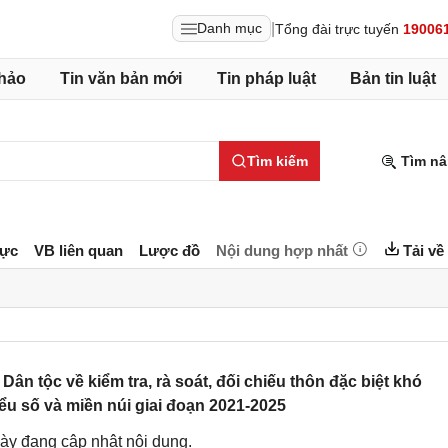
|
Danh mục
Tổng đài trực tuyến
19006
hảo
Tin văn bản mới
Tin pháp luật
Bản tin luật
Tìm kiếm
Tìm nâ
lực
VB liên quan
Lược đồ
Nội dung hợp nhất
Tải về
 tộc về kiểm tra, rà soát, đối chiếu thôn đặc biệt khó
ểu số và miền núi giai đoạn 2021-2025
ày đang cập nhật nội dung.