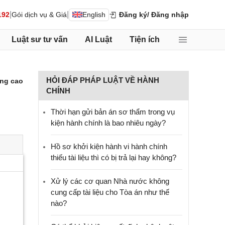
|
|
192
Gói dịch vụ & Giá
English
Đăng ký
/ Đăng nhập
Luật sư tư vấn
AI Luật
Tiện ích
HỎI ĐÁP PHÁP LUẬT VỀ HÀNH
ng cao
CHÍNH
Thời hạn gửi bản án sơ thẩm trong vụ
kiện hành chính là bao nhiêu ngày?
Hồ sơ khởi kiện hành vi hành chính
thiếu tài liệu thì có bị trả lại hay không?
Xử lý các cơ quan Nhà nước không
cung cấp tài liệu cho Tòa án như thế
nào?