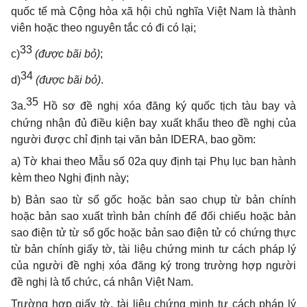
quốc tế mà Cộng hòa xã hội chủ nghĩa Việt Nam là thành
viên hoặc theo nguyên tắc có đi có lại;
33
c)
(được bãi bỏ)
;
34
d)
(được bãi bỏ)
.
35
3a.
Hồ sơ đề nghị xóa đăng ký quốc tịch tàu bay và
chứng nhận đủ điều kiện bay xuất khẩu theo đề nghị của
người được chỉ định tại văn bản IDERA, bao gồm:
a) Tờ khai theo Mẫu số 02a quy định tại Phụ lục ban hành
kèm theo Nghị định này;
b) Bản sao từ sổ gốc hoặc bản sao chụp từ bản chính
hoặc bản sao xuất trình bản chính để đối chiếu hoặc bản
sao điện tử từ sổ gốc hoặc bản sao điện tử có chứng thực
từ bản chính giấy tờ, tài liệu chứng minh tư cách pháp lý
của người đề nghị xóa đăng ký trong trường hợp người
đề nghị là tổ chức, cá nhân Việt Nam.
Trường hợp giấy tờ, tài liệu chứng minh tư cách pháp lý