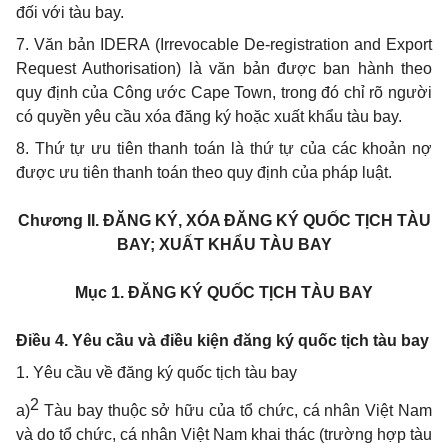
đối với tàu bay.
7. Văn bản IDERA (Irrevocable De-registration and Export
Request Authorisation) là văn bản được ban hành theo
quy định của Công ước Cape Town, trong đó chỉ rõ người
có quyền yêu cầu xóa đăng ký hoặc xuất khẩu tàu bay.
8. Thứ tự ưu tiên thanh toán là thứ tự của các khoản nợ
được ưu tiên thanh toán theo quy định của pháp luật.
Chương II.
ĐĂNG KÝ, XÓA ĐĂNG KÝ QUỐC TỊCH TÀU
BAY; XUẤT KHẨU TÀU BAY
Mục 1.
ĐĂNG KÝ QUỐC TỊCH TÀU BAY
Điều 4. Yêu cầu và điều kiện đăng ký quốc tịch tàu bay
1. Yêu cầu về đăng ký quốc tịch tàu bay
2
a)
Tàu bay thuộc sở hữu của tổ chức, cá nhân Việt Nam
và do tổ chức, cá nhân Việt Nam khai thác (trường hợp tàu