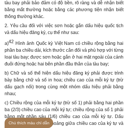
tàu bay phải bảo đảm có độ bền, rõ ràng và dễ nhận biết
bằng mắt thường hoặc bằng các phương tiện nhận biết
thông thường khác.
2. Yêu cầu đối với việc sơn hoặc gắn dấu hiệu quốc tịch
và dấu hiệu đăng ký, cụ thể như sau:
42
a)
Hình ảnh Quốc kỳ Việt Nam có chiều rộng bằng hai
phần ba chiều dài, kích thước cân đối và phù hợp với từng
loại tàu bay; được sơn hoặc gắn ở hai mặt ngoài của cánh
đuôi đứng hoặc hai bên phần đầu thân của tàu bay;
b) Chữ và số thể hiện dấu hiệu đăng ký phải được trình
bày bằng chữ và số in hoa; chiều cao của mỗi ký tự (trừ
dấu gạch nối) trong cùng một nhóm dấu hiệu phải bằng
nhau;
c) Chiều rộng của mỗi ký tự (trừ số 1) phải bằng hai phần
ba (2/3) chiều cao của mỗi ký tự; chiều rộng của số 1 phải
bằng một phần sáu (1/6) chiều cao của mỗi ký tự. Dấu
Chú thích màu chỉ dẫn
gạch nối phải nằm ở khoảng giữa chiều cao của ký tự và