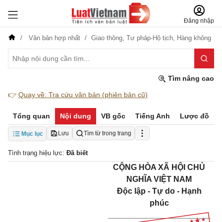
Đăng nhập
Văn bản hợp nhất
Giao thông,
Tư pháp-Hộ tịch,
Hàng không
Tìm nâng cao
👉
Quay về: Tra cứu văn bản (phiên bản cũ)
Tổng quan
Nội dung
VB gốc
Tiếng Anh
Lược đồ
Lưu
Tìm từ trong trang
Mục lục
Tình trạng hiệu lực:
Đã biết
CỘNG HÒA XÃ HỘI CHỦ
NGHĨA VIỆT NAM
Độc lập - Tự do - Hạnh
phúc
_______________________