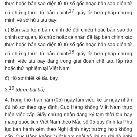
thực hoặc bản sao điện tử từ sổ gốc hoặc bản sao điện tử
17
có chứng thực từ bản chính
giấy tờ hợp pháp chứng
minh về sở hữu tàu bay;
d) Bản sao kèm bản chính để đối chiếu hoặc bản sao do
chính cơ quan, tổ chức hoặc cá nhân đã lập bản chính xác
thực hoặc bản sao điện tử từ sổ gốc hoặc bản sao điện tử
18
có chứng thực từ bản chính
giấy tờ hợp pháp chứng
minh việc tàu bay đang trong giai đoạn chế tạo, lắp ráp
hoặc thử nghiệm tại Việt Nam;
đ) Hồ sơ thiết kế tàu bay.
19
3.
(được bãi bỏ).
4. Trong thời hạn năm (05) ngày làm việc, kể từ ngày nhận
đủ hồ sơ theo quy định, Cục Hàng không Việt Nam thực
hiện việc cấp Giấy chứng nhận đăng ký tạm thời tàu bay
mang quốc tịch Việt Nam theo Mẫu số 05 quy định tại Phụ
lục ban hành kèm theo Nghị định này; trường hợp không
cấp, Cục Hàng không Việt Nam phải trả lời người đề nghị