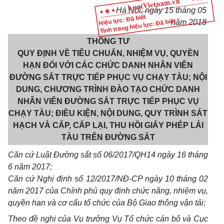
Hà Nội, ngày
15
tháng
05
Hiệu lực: Đã biết
Tình trạng hiệu lực: Đã biết
năm
2018
THÔNG TƯ
QUY ĐỊNH VỀ TIÊU CHUẨN, NHIỆM VỤ, QUYỀN
HẠN ĐỐI VỚI CÁC CHỨC DANH NHÂN VIÊN
ĐƯỜNG SẮT TRỰC TIẾP PHỤC VỤ CHẠY TÀU; NỘI
DUNG, CHƯƠNG TRÌNH ĐÀO TẠO CHỨC DANH
NHÂN VIÊN ĐƯỜNG SẮT TRỰC TIẾP PHỤC VỤ
CHẠY TÀU; ĐIỀU KIỆN, NỘI DUNG, QUY TRÌNH SÁT
HẠCH VÀ CẤP, CẤP LẠI, THU HỒI GIẤY PHÉP LÁI
TÀU TRÊN ĐƯỜNG SẮT
Căn cứ Luật Đường sắt s
ố
06/2017/QH14 ngày 16 tháng
6 năm 2017
;
Căn cứ Nghị định số 12/2017/NĐ-CP ngày 10 tháng 02
năm 2017 của Chính phủ quy định chức năng, nhiệm vụ,
quyền hạn và cơ cấu tổ chức của Bộ Giao thông vận tải;
Theo đề nghị của Vụ trưởng Vụ Tổ chức cán bộ và Cục