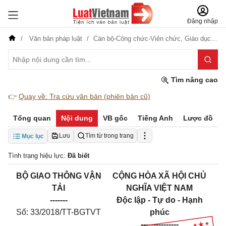
Đăng nhập
Văn bản pháp luật
Cán bộ-Công chức-Viên chức,
Giáo dục-Đào tạo-Dạy nghề,
Tìm nâng cao
👉
Quay về: Tra cứu văn bản (phiên bản cũ)
Tổng quan
Nội dung
VB gốc
Tiếng Anh
Lược đồ
Lưu
Tìm từ trong trang
Mục lục
Tình trạng hiệu lực:
Đã biết
B
Ộ
GIAO THÔNG VẬN
CỘNG HÒA XÃ HỘI CHỦ
TẢI
NGHĨA VIỆT NAM
-------
Độc lập - Tự do - Hạnh
Số: 33/2018/TT-BGTVT
phúc
---------------