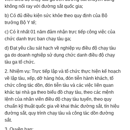
không nối ray với đường sắt quốc gia;
b) Có đủ điều kiện sức khỏe theo quy định của Bộ
trưởng Bộ Y tế;
c) Có ít nhất 01 năm đảm nhận trực tiếp công việc của
chức danh trực ban chạy tàu ga;
d) Đạt yêu cầu sát hạch về nghiệp vụ điều độ chạy tàu
ga do doanh nghiệp sử dụng chức danh điều độ chạy
tàu ga tổ chức.
2. Nhiệm vụ: Trực tiếp lập và tổ chức thực hiện kế hoạch
về lập tàu, xếp, dỡ hàng hóa, đón tiễn hành khách, tổ
chức công tác dồn, đón tiễn tàu và các việc liên quan
khác tại nhà ga theo biểu đồ chạy tàu, theo các mệnh
lệnh của nhân viên điều độ chạy tàu tuyến, theo quy
chuẩn kỹ thuật quốc gia về khai thác đường sắt, tín hiệu
đường sắt, quy trình chạy tàu và công tác dồn đường
sắt.
3. Quyền hạn: