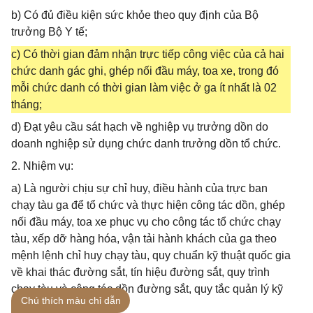
b) Có đủ điều kiện sức khỏe theo quy định của Bộ
trưởng Bộ Y tế;
c) Có thời gian đảm nhận trực tiếp công việc của cả hai
chức danh gác ghi, ghép nối đầu máy, toa xe, trong đó
mỗi chức danh có thời gian làm việc ở ga ít nhất là 02
tháng;
d) Đạt yêu cầu sát hạch về nghiệp vụ trưởng dồn do
doanh nghiệp sử dụng chức danh trưởng dồn tổ chức.
2. Nhiệm vụ:
a) Là người chịu sự chỉ huy, điều hành của trực ban
chạy tàu ga để tổ chức và thực hiện công tác dồn, ghép
nối đầu máy, toa xe phục vụ cho công tác tổ chức chạy
tàu, xếp dỡ hàng hóa, vận tải hành khách của ga theo
mệnh lệnh chỉ huy chạy tàu, quy chuẩn kỹ thuật quốc gia
về khai thác đường sắt, tín hiệu đường sắt, quy trình
chạy tàu và công tác dồn đường sắt, quy tắc quản lý kỹ
Chú thích màu chỉ dẫn
thuật ga;