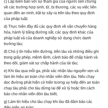
c) Lập biên bản với sự tham gia của người làm chứng
về các trường hợp sinh, tử, bị thương, các vụ việc liên
quan đến an ninh, trật tự xảy ra trên tàu theo quy định
của pháp luật;
d) Thực hiện đầy đủ các quy định về vận chuyển hàng
hóa, hành lý bằng đường sắt, các quy định khác của
pháp luật và của doanh nghiệp sử dụng chức danh
trưởng tàu;
đ) Chú ý tín hiệu trên đường, trên tàu và những điều ghi
trong giấy phép, mệnh lệnh, cảnh báo để chấp hành và
theo dõi, giám sát sự chấp hành của lái tàu;
e) Khi tàu qua mỗi ga, phải xác nhận tàu nguyên vẹn và
làm tín hiệu an toàn cho nhân viên đón tàu. Nếu chạy
dọc đường phát hiện có hiện tượng uy hiếp đến an toàn
chạy tàu phải cho tàu dừng lại để xử lý hoặc tìm cách
báo cho nhân viên đón tàu biết;
g) Làm tín hiệu cho tàu chạy khi tàu đã đảm bảo các
điều kiện an toàn;