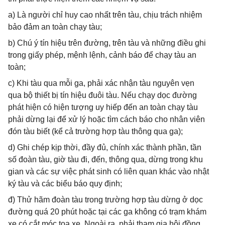
a) Là người chỉ huy cao nhất trên tàu, chịu trách nhiệm
bảo đảm an toàn chạy tàu;
b) Chú ý tín hiệu trên đường, trên tàu và những điều ghi
trong giấy phép, mệnh lệnh, cảnh báo để chạy tàu an
toàn;
c) Khi tàu qua mỗi ga, phải xác nhận tàu nguyên vẹn
qua bộ thiết bị tín hiệu đuôi tàu. Nếu chạy dọc đường
phát hiện có hiện tượng uy hiếp đến an toàn chạy tàu
phải dừng lại để xử lý hoặc tìm cách báo cho nhân viên
đón tàu biết (kể cả trường hợp tàu thông qua ga);
d) Ghi chép kịp thời, đầy đủ, chính xác thành phần, tần
số đoàn tàu, giờ tàu đi, đến, thông qua, dừng trong khu
gian và các sự việc phát sinh có liên quan khác vào nhật
ký tàu và các biểu báo quy định;
đ) Thử hãm đoàn tàu trong trường hợp tàu dừng ở dọc
đường quá 20 phút hoặc tại các ga không có trạm khám
xe có cắt móc toa xe. Ngoài ra, phải tham gia hội đồng