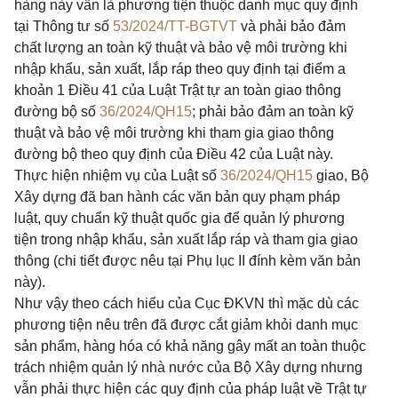
hàng này vẫn là phương tiện thuộc danh mục quy định
tại Thông tư số
53/2024/TT-BGTVT
và phải bảo đảm
chất lượng an toàn kỹ thuật và bảo vệ môi trường khi
nhập khẩu, sản xuất, lắp ráp theo quy định tại điểm a
khoản 1 Điều 41 của Luật Trật tự an toàn giao thông
đường bộ số
36/2024/QH15
; phải bảo đảm an toàn kỹ
thuật và bảo vệ môi trường khi tham gia giao thông
đường bộ theo quy định của Điều 42 của Luật này.
Thực hiện nhiệm vụ của Luật số
36/2024/QH15
giao, Bộ
Xây dựng đã ban hành các văn bản quy phạm pháp
luật, quy chuẩn kỹ thuật quốc gia để quản lý phương
tiện trong nhập khẩu, sản xuất lắp ráp và tham gia giao
thông (chi tiết được nêu tại Phụ lục II đính kèm văn bản
này).
Như vậy theo cách hiểu của Cục ĐKVN thì mặc dù các
phương tiện nêu trên đã được cắt giảm khỏi danh mục
sản phẩm, hàng hóa có khả năng gây mất an toàn thuộc
trách nhiệm quản lý nhà nước của Bộ Xây dựng nhưng
vẫn phải thực hiện các quy định của pháp luật về Trật tự