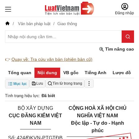
Đăng nhập
Văn bản pháp luật
Giao thông
Tìm nâng cao
👉
Quay về: Tra cứu văn bản (phiên bản cũ)
Tổng quan
Nội dung
VB gốc
Tiếng Anh
Lược đồ
Lưu
Tìm từ trong trang
Mục lục
Tình trạng hiệu lực:
Đã biết
BỘ XÂY DỰNG
CỘNG HOÀ XÃ HỘI CHỦ
CỤC ĐĂNG KIỂM VIỆT
NGHĨA VIỆT NAM
NAM
Độc lập - Tự do - Hạnh
___________
phúc
______________________
Số: 424/ĐKVN-PTGTĐB