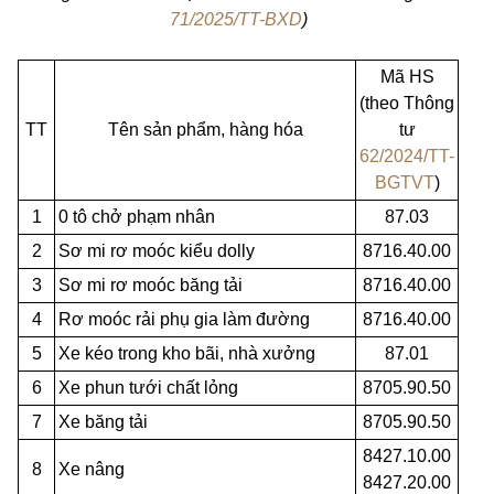
71/2025/TT-BXD
)
Mã HS
(theo Thông
TT
Tên sản phẩm, hàng hóa
tư
62/2024/TT-
BGTVT
)
1
0 tô chở phạm nhân
87.03
2
Sơ mi rơ moóc kiểu dolly
8716.40.00
3
Sơ mi rơ moóc băng tải
8716.40.00
4
Rơ moóc rải phụ gia làm đường
8716.40.00
5
Xe kéo trong kho bãi, nhà xưởng
87.01
6
Xe phun tưới chất lỏng
8705.90.50
7
Xe băng tải
8705.90.50
8427.10.00
8
Xe nâng
8427.20.00