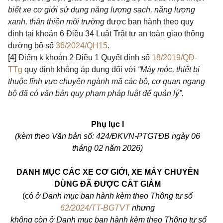
biết xe cơ giới sử dụng năng lượng sạch, năng lượng
xanh, thân thiện môi trường
được ban hành theo quy
định tại khoản 6 Điều 34 Luật Trật tự an toàn giao thông
đường bộ số
36/2024/QH15
.
[4]
Điểm k khoản 2 Điều 1 Quyết định số
18/2019/QĐ-
TTg
quy định không áp dụng đối với
“Máy móc, thiết bị
thuộc lĩnh vực chuyên ngành m
ã
các bộ, cơ quan ngang
bộ đã có văn bản quy phạm pháp luật để quản lý
”.
Phụ lục I
(kèm theo Văn bản số: 424/ĐKVN-PTGTĐB ngày 06
tháng 02 năm 2026)
DANH MỤC CÁC XE CƠ GIỚI, XE MÁY CHUYÊN
DÙNG ĐÃ ĐƯỢC CẮT
GIẢM
(c
ó
ở Danh mục ban hành kèm theo Thông tư số
62/2024/TT-BGTVT
nhưng
không còn ở Danh mục ban hành kèm theo Thông tư số