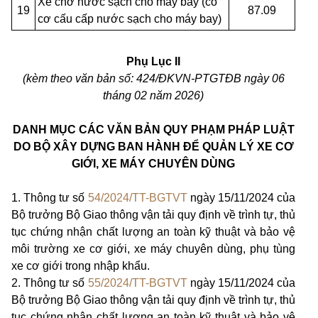
Xe chở nước sạch cho máy bay (có
19
87.09
cơ cấu cấp nước sạch cho máy bay)
Phụ Lục II
(kèm theo văn bản số: 424/ĐKVN-PTGTĐB ngày 06
tháng 02 năm 2026)
DANH MỤC CÁC VĂN BẢN QUY PHẠM PHÁP LUẬT
DO BỘ XÂY DỰNG
BAN HÀNH ĐỂ QUẢN LÝ XE CƠ
GIỚI, XE MÁY CHUYÊN DÙNG
1.
Thông tư số
54/2024/TT-BGTVT
ngày 15/11/2024 của
Bộ trưởng Bộ Giao thông vận tải quy định về trình tự, thủ
tục chứng nhận chất lượng an toàn kỹ thuật và bảo vệ
môi trường xe cơ giới, xe máy chuyên dùng, phụ tùng
xe cơ giới trong nhập khẩu.
2.
Thông tư số
55/2024/TT-BGTVT
ngày 15/11/2024 của
Bộ trưởng Bộ Giao thông vận tải quy định về trình tự, thủ
tục chứng nhận chất lượng an toàn kỹ thuật và bảo vệ