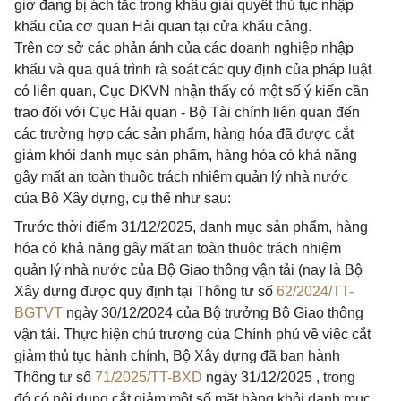
giờ đang bị ách tắc trong khâu giải quyết thủ tục nhập
khẩu của cơ quan Hải quan tại cửa khẩu cảng.
Trên cơ sở các phản ánh của các doanh nghiệp nhập
khẩu và qua quá trình rà soát các quy định của pháp luật
có liên quan, Cục ĐKVN nhận thấy có một số ý kiến cần
trao đổi với Cục Hải quan - Bộ Tài chính liên quan đến
các trường hợp các sản phẩm, hàng hóa đã được cắt
giảm khỏi danh mục sản phẩm, hàng hóa có khả năng
gây mất an toàn thuộc trách nhiệm quản lý nhà nước
của Bộ Xây dựng, cụ thể như sau:
Trước thời điểm 31/12/2025, danh mục sản phẩm, hàng
hóa có khả năng gây mất an toàn thuộc trách nhiệm
quản lý nhà nước của Bộ Giao thông vận tải (nay là Bộ
Xây dựng được quy định tại Thông tư số
62/2024/TT-
BGTVT
ngày 30/12/2024 của Bộ trưởng Bộ Giao thông
vận tải. Thực hiện chủ trương của Chính phủ về việc cắt
giảm thủ tục hành chính, Bộ Xây dựng đã ban hành
Thông tư số
71/2025/TT-BXD
ngày 31/12/2025 , trong
đó có nội dung cắt giảm một số mặt hàng khỏi danh mục