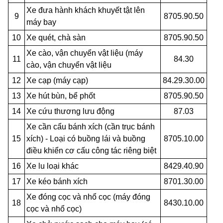
Xe đưa hành khách khuyết tật lên
9
8705.90.50
máy bay
10
Xe quét, chà sàn
8705.90.50
Xe cào, vận chuyển vật liệu (máy
11
84.30
cào, vận chuyển vật liệu
12
Xe cạp (máy cạp)
84.29.30.00
13
Xe hút bùn, bể phốt
8705.90.50
14
Xe cứu thương lưu động
87.03
Xe cần cẩu bánh xích (cần trục bánh
15
xích) - Loại có buồng lái và buồng
8705.10.00
điều khi
ể
n cơ cấu công tác riêng biệt
16
Xe lu loại khác
8429.40.90
17
Xe kéo bánh xích
8701.30.00
Xe đóng cọc và nhổ cọc (máy đóng
18
8430.10.00
cọc và nhổ cọc)