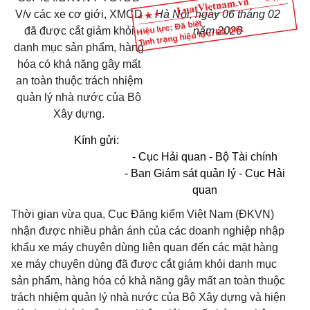
V/v các xe cơ giới, XMCD
Hà Nội, ngày 06 tháng 02
Hiệu lực: Đã biết
Tình trạng hiệu lực: Đã biết
đã được cắt giảm khỏi
năm 2026
danh mục sản phẩm, hàng
hóa có khả năng gây mất
an toàn thuộc trách nhiệm
quản lý nhà nước của Bộ
Xây dựng.
Kính gửi:
-
Cục Hải quan - Bộ Tài chính
-
Ban Giám sát quản lý - Cục Hải
quan
Thời gian vừa qua, Cục Đăng kiểm Việt Nam (ĐKVN)
nhận được nhiều phản ánh của các doanh nghiệp nhập
khẩu xe máy chuyên dùng liên quan đến các mặt hàng
xe máy chuyên dùng đã được cắt giảm khỏi danh mục
sản phẩm, hàng hóa có khả năng gây mất an toàn thuộc
trách nhiệm quản lý nhà nước của Bộ Xây dựng và hiện