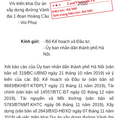
V/v triển khai Dự án
2020
Hiệu lực: Đã biết
xây dựng đường Vành
Tình trạng hiệu lực: Đã biết
đai 1 đoạn Hoàng Cầu
- Voi Phục
Kính gửi:
-
Bộ Kế hoạch và Đầu tư;
-
Ủy ban nhân dân thành phố Hà
Nội.
Xét báo cáo của Ủy ban nhân dân thành phố Hà Nội (văn
bản số 319/BC-UBND ngày 21 tháng 10 năm 2019) và ý
kiến của các Bộ: Kế hoạch và Đầu tư (văn bản số
8693/BKHĐT-KTĐPLT ngày 21 tháng 11 năm 2019), Tài
chính (văn bản số 14557/BTC-ĐT ngày 02 tháng 12 năm
2019), Tài nguyên và Môi trường (văn bản số
5783/BTNMT-KHTC ngày 06 tháng 11 năm 2019), Xây
dựng (văn bản số 2643/BXD-HĐXD ngày 07 tháng 11 năm
2019) về việc triển khai Dự án xây dựng đường Vành đai