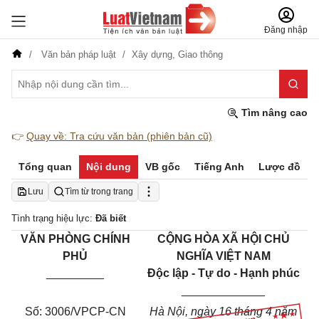
Đăng nhập
Văn bản pháp luật
Xây dựng,
Giao thông
Tìm nâng cao
👉
Quay về: Tra cứu văn bản (phiên bản cũ)
Tổng quan
Nội dung
VB gốc
Tiếng Anh
Lược đồ
Lưu
Tìm từ trong trang
Tình trạng hiệu lực:
Đã biết
VĂN PHÒNG CHÍNH
CỘNG HÒA XÃ HỘI CHỦ
PHỦ
NGHĨA VIỆT NAM
_________
Độc lập - Tự do - Hạnh phúc
_____________
Số:
3006/VPCP-CN
Hà Nội
, ngày
16
tháng
4
năm