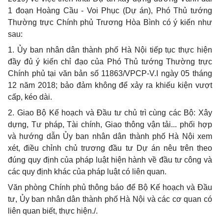
1 đoạn Hoàng
C
ầu - Voi Phục (Dự án), Phó Thủ tướng
Thường trực Chính phủ Trương Hòa Bình có ý kiến như
sau:
1.
Ủy ban nhân dân thành phố Hà Nội tiếp tục thực hiện
đầy đủ ý kiến chỉ đạo của Phó Thủ tướng Thường trực
Chính phủ tại văn bản số 11863/VPCP-V.I ngày 05 tháng
12 năm 2018; bảo đảm không để xảy ra khiếu kiện vượt
cấp, kéo dài.
2.
Giao Bộ Kế hoạch và Đầu tư chủ trì cùng các Bộ: Xây
dựng, Tư pháp, Tài chính, Giao thông vận tải... phối hợp
và hướng dẫn Ủy ban nhân dân thành ph
ố
Hà Nội xem
xét, đi
ề
u chỉnh chủ trương đ
ầ
u tư Dự án nêu trên theo
đúng quy định của pháp luật hiện hành về đầu tư công và
các quy định khác của pháp luật có liên quan.
Văn phòng Chính phủ thông báo để Bộ K
ế
hoạch và Đầu
tư, Ủy ban nhân dân thành phố Hà Nội và các cơ quan có
liên quan biết, thực hiện./.