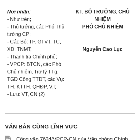
Nơi nhận:
KT. BỘ TRƯỞNG, CHỦ
-
Như trên;
NHIỆM
-
Thủ tướng, các Phó Thủ
PHÓ CHỦ NHIỆM
tướng CP;
-
Các Bộ: TP, GTVT, TC,
XD, TNMT;
Nguyễn Cao Lục
-
Thanh tra Chính phủ;
-
VPCP: BTCN, các Phó
Chủ nhiệm, Trợ lý TTg,
TGĐ Cổng TTĐT, các Vụ:
TH, KTTH, QH
Đ
P, V.I;
-
Lưu: VT, CN (2)
VĂN BẢN CÙNG LĨNH VỰC
Công văn 7624/VPCP-CN của Văn phòng Chính