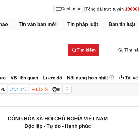
|
Danh mục
Tổng đài trực tuyến
19006
hảo
Tin văn bản mới
Tin pháp luật
Bản tin luật
Tìm kiếm
Tìm nâ
lực
VB liên quan
Lược đồ
Nội dung hợp nhất
Tải về
 VB
Ghi chú
Báo lỗi
In
CỘNG HÒA XÃ HỘI CHỦ NGHĨA VIỆT NAM
Độc lập - Tự do - Hạnh phúc
---------------