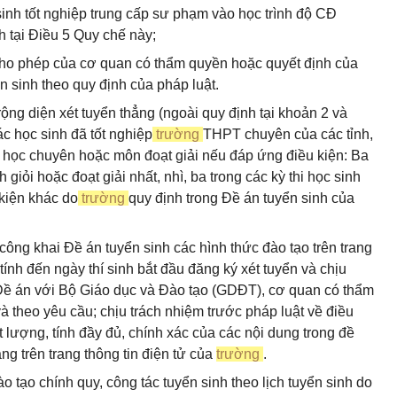
sinh tốt nghiệp trung cấp sư phạm vào học trình độ CĐ
 tại Điều 5 Quy chế này;
 cho phép của cơ quan có thẩm quyền hoặc quyết định của
n sinh theo quy định của pháp luật.
ộng diện xét tuyển thẳng (ngoài quy định tại khoản 2 và
c học sinh đã tốt nghiệp
trường
THPT chuyên của các tỉnh,
học chuyên hoặc môn đoạt giải nếu đáp ứng điều kiện: Ba
iỏi hoặc đoạt giải nhất, nhì, ba trong các kỳ thi học sinh
 kiện khác do
trường
quy định trong Đề án tuyển sinh của
công khai Đề án tuyển sinh các hình thức đào tạo trên trang
tính đến ngày thí sinh bắt đầu đăng ký xét tuyển và chịu
a Đề án với Bộ Giáo dục và Đào tạo (GDĐT), cơ quan có thẩm
à theo yêu cầu; chịu trách nhiệm trước pháp luật về điều
t lượng, tính đầy đủ, chính xác của các nội dung trong đề
g trên trang thông tin điện tử của
trường
.
ào tạo chính quy, công tác tuyển sinh theo lịch tuyển sinh do