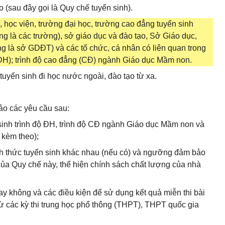
áo (sau đây gọi là Quy chế tuyển sinh).
, học viện, trường đại học, trường cao đẳng tuyển sinh
 là các trường), sở giáo dục và đào tạo, Sở Giáo dục,
 là sở GDĐT) và các tổ chức, cá nhân có liên quan trong
 (ĐH); trình độ cao đẳng (CĐ) ngành Giáo dục Mầm non.
tuyển sinh đi học nước ngoài, đào tạo từ xa.
ảo các yêu cầu sau:
 sinh trình độ ĐH, trình độ CĐ ngành Giáo dục Mầm non và
 kèm theo);
hình thức tuyển sinh khác nhau (nếu có) và ngưỡng đảm bảo
ủa Quy chế này, thể hiện chính sách chất lượng của nhà
y không và các điều kiện để sử dụng kết quả miễn thi bài
từ các kỳ thi trung học phổ thông (THPT), THPT quốc gia