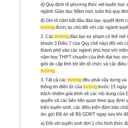
d) Quy định rõ phương thức xét tuyển học 
ngành Giáo dục Mầm non, tuân thủ quy định
đ) Ghi rõ năm bắt đầu đào tạo, quyết định
trường
được tự chủ đối với các ngành tuyể
2. Các
trường
đào tạo sư phạm có thể mở r
khoản 3 Điều 7 của Quy chế này) đối với cá
thành phố vào các ngành phù hợp với môn 
năm học THPT chuyên của tỉnh đạt học sinh g
giỏi do cấp tỉnh trở lên tổ chức và các điều
trường
.
3. Tất cả các
trường
đều phải xây dựng và 
thông tin điện tử của
trường
trước 15 ngày 
trách nhiệm giải trình về các nội dung củ
quyền và các bên liên quan theo quy định v
kiện tuyển sinh, các điều kiện đảm bảo chấ
án; gửi Đề án về Bộ GDĐT ngay sau khi đăn
a) Đối với tuyển sinh đợt 1 cho hình thức đ