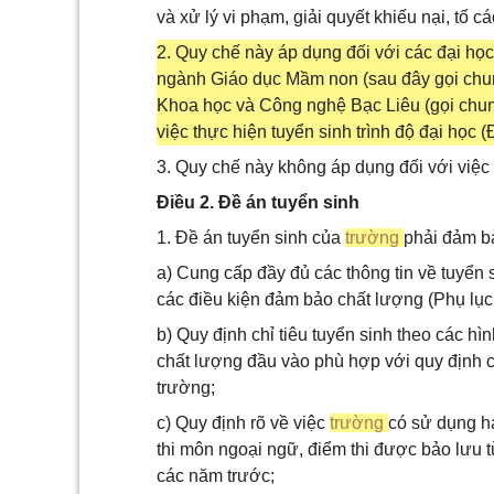
và xử lý vi phạm, giải quyết khiếu nại, tố c
2. Quy chế này áp dụng đối với các đại học
ngành Giáo dục Mầm non (sau đây gọi chung
Khoa học và Công nghệ Bạc Liêu (gọi chung
việc thực hiện tuyển sinh trình độ đại học
3. Quy chế này không áp dụng đối với việc 
Điều 2. Đề án tuyển sinh
1. Đề án tuyển sinh của
trường
phải đảm b
a) Cung cấp đầy đủ các thông tin về tuyển
các điều kiện đảm bảo chất lượng (Phụ lục
b) Quy định chỉ tiêu tuyển sinh theo các 
chất lượng đầu vào phù hợp với quy định c
trường;
c) Quy định rõ về việc
trường
có sử dụng ha
thi môn ngoại ngữ, điểm thi được bảo lưu 
các năm trước;