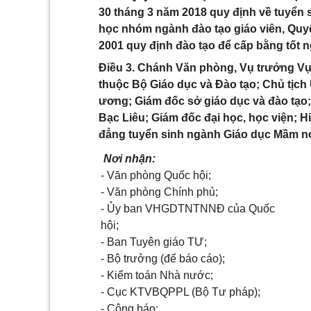
30 tháng 3 năm 2018 quy định về tuyển si
học nhóm ngành đào tạo giáo viên, Quy
2001 quy định đào tạo để cấp bằng tốt n
Điều 3. Chánh Văn phòng, Vụ trưởng Vụ 
thuộc Bộ Giáo dục và Đào tạo; Chủ tịch
ương; Giám đốc sở giáo dục và đào tạo
Bạc Liêu; Giám đốc đại học, học viện; 
đẳng tuyển sinh ngành Giáo dục Mầm no
Nơi nhận:
- Văn phòng Quốc hội;
- Văn phòng Chính phủ;
- Ủy ban VHGDTNTNNĐ của Quốc
hội;
- Ban Tuyên giáo TƯ;
- Bộ trưởng (để báo cáo);
- Kiểm toán Nhà nước;
- Cục KTVBQPPL (Bộ Tư pháp);
- Công báo;