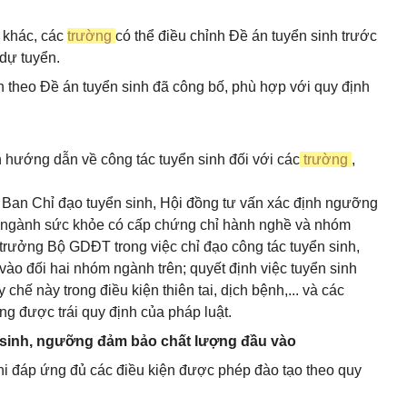
o khác, các
trường
có thể điều chỉnh Đề án tuyển sinh trước
 dự tuyển.
nh theo Đề án tuyển sinh đã công bố, phù hợp với quy định
hướng dẫn về công tác tuyển sinh đối với các
trường
,
ập Ban Chỉ đạo tuyển sinh, Hội đồng tư vấn xác định ngưỡng
 ngành sức khỏe có cấp chứng chỉ hành nghề và nhóm
 trưởng Bộ GDĐT trong việc chỉ đạo công tác tuyển sinh,
o đối hai nhóm ngành trên; quyết định việc tuyển sinh
hế này trong điều kiện thiên tai, dịch bệnh,... và các
g được trái quy định của pháp luật.
 sinh, ngưỡng đảm bảo chất lượng đầu vào
khi đáp ứng đủ các điều kiện được phép đào tạo theo quy