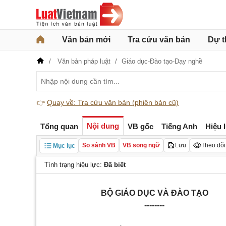
Văn bản mới
Tra cứu văn bản
Dự t
Văn bản pháp luật
Giáo dục-Đào tạo-Dạy nghề
👉
Quay về: Tra cứu văn bản (phiên bản cũ)
Nội dung
Tổng quan
VB gốc
Tiếng Anh
Hiệu 
So sánh VB
VB song ngữ
Lưu
Theo dõi
Mục lục
Tình trạng hiệu lực:
Đã biết
BỘ GIÁO DỤC VÀ ĐÀO TẠO
--------