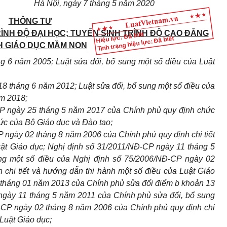
Hà Nội, ngày 7 tháng 5 năm 2020
THÔNG TƯ
ÌNH ĐỘ ĐẠI HỌC; TUYỂN SINH TRÌNH ĐỘ CAO ĐẲNG
Hiệu lực: Đã biết
Tình trạng hiệu lực: Đã biết
 GIÁO DỤC MẦM NON
g 6 năm 2005; Luật sửa đổi, bổ sung một số điều của Luật
18 tháng 6 năm 2012; Luật sửa đổi, bổ sung một số điều của
ăm 2018;
P ngày 25 tháng 5 năm 2017 của Chính phủ quy định chức
ức của Bộ Giáo dục và Đào tạo;
ngày 02 tháng 8 năm 2006 của Chính phủ quy định chi tiết
uật Giáo dục; Nghị định số 31/2011/NĐ-CP ngày 11 tháng 5
ng một số điều của Nghị định số 75/2006/NĐ-CP ngày 02
chi tiết và hướng dẫn thi hành một số điều của Luật Giáo
 tháng 01 năm 2013 của Chính phủ sửa đổi điểm b khoản 13
ngày 11 tháng 5 năm 2011 của Chính phủ sửa đổi, bổ sung
-CP ngày 02 tháng 8 năm 2006 của Chính phủ quy định chi
 Luật Giáo dục;