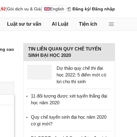
|
|
192
Gói dịch vụ & Giá
English
Đăng ký
/ Đăng nhập
Luật sư tư vấn
AI Luật
Tiện ích
TIN LIÊN QUAN QUY CHẾ TUYỂN
ng cao
SINH ĐẠI HỌC 2020
Dự thảo quy chế thi đại
học 2022: 5 điểm mới có
lợi cho thí sinh
11 đối tượng được xét tuyển thẳng đại
học năm 2020
Quy chế tuyển sinh đại học năm 2020
có gì mới?