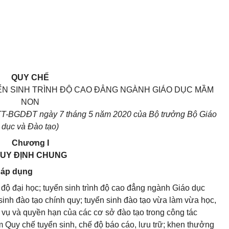
QUY CHẾ
YỂN SINH TRÌNH ĐỘ CAO ĐẲNG NGÀNH GIÁO DỤC MẦM
NON
/TT-BGDĐT ngày 7 tháng 5 năm 2020 của Bộ trưởng Bộ Giáo
dục và Đào tạo)
Chương I
UY ĐỊNH CHUNG
g áp dụng
h độ đại học; tuyển sinh trình độ cao đẳng ngành Giáo dục
nh đào tạo chính quy; tuyển sinh đào tạo vừa làm vừa học,
m vụ và quyền hạn của các cơ sở đào tạo trong công tác
ạm Quy chế tuyển sinh, chế độ báo cáo, lưu trữ; khen thưởng