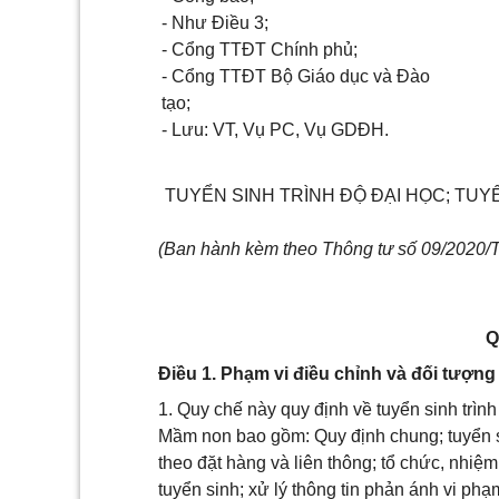
- Như Điều 3;
- Cổng TTĐT Chính phủ;
- Cổng TTĐT Bộ Giáo dục và Đào
tạo;
- Lưu: VT, Vụ PC, Vụ GDĐH.
TUYỂN SINH TRÌNH ĐỘ ĐẠI HỌC; TU
(Ban hành kèm theo Thông tư số 09/2020
Q
Điều 1. Phạm vi điều chỉnh và đối tượn
1. Quy chế này quy định về tuyển sinh trìn
Mầm non bao gồm: Quy định chung; tuyển si
theo đặt hàng và liên thông; tổ chức, nhiệ
tuyển sinh; xử lý thông tin phản ánh vi ph