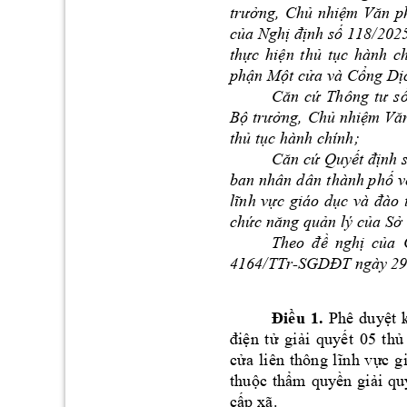
trưởng,
Chủ
nhiệm
Văn
p
của
Nghị
định
số
118/202
thực
hiện
thủ
tục
hành 
ch
phận
Một
cửa
 và 
Cổng
Dị
Căn
cứ
Thông 
tư
s
Bộ
trưởng,
Chủ
nhiệm
Vă
thủ
tục
 hành chính;
Căn
cứ
Quyết
định
ban 
nhân 
dân 
thành 
phố
v
lĩnh
vực
giáo 
dục
và 
đào
chức
năng
quản
 lý 
của
Sở
The
o 
đề
ngh
ị
c
ủ
a 
4164/TTr-SGDĐT
 ngà
y 29
Đ
i
ề
u 
1.
Phê
duy
ệ
t 
đ
i
ệ
n 
t
ử
gi
ả
i 
q
uy
ế
t 
05 
th
ủ
c
ử
a
li
ên 
thôn
g 
l
ĩ
n
h 
v
ự
c 
g
thu
ộ
c 
th
ẩ
m
qu
y
ề
n
gi
ả
i 
q
u
c
ấ
p
 xã
.