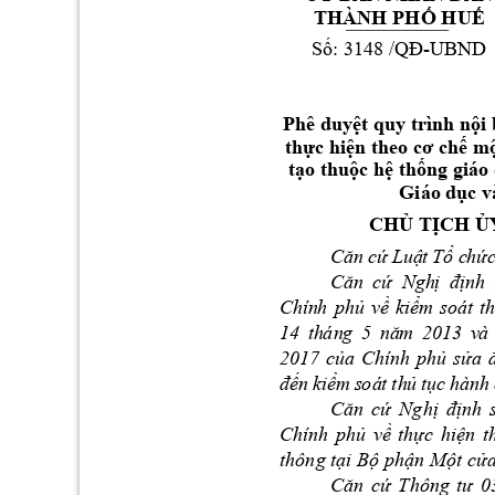
THÀNH 
PHỐ
HUẾ
Số:
 3148 
/QĐ-UBND
Phê 
duyệt
 quy trình 
nội
thực
hiện
 theo 
cơ
chế
mộ
tạo
thuộc
hệ
thống
 giáo 
Giáo 
dục
 v
CHỦ
TỊCH
Ủ
C
ă
n 
c
ứ
 L
u
ậ
t 
T
ổ
 c
h
ứ
c
C
ă
n 
c
ứ
  N
gh
ị
đị
nh
 
Ch
ín
h 
ph
ủ
v
ề
ki
ể
m 
so
át
th
14
th
án
g 
5
n
ă
m 
2
01
3 
v
à 
20
17
c
ủ
a
Ch
ín
h 
ph
ủ
s
ử
a 
đế
n 
ki
ể
m
 s
oá
t 
th
ủ
t
ụ
c 
hà
nh
Căn
cứ
Nghị
định
Chính 
phủ
về
thực
hiện
t
thông 
tại
Bộ
phận
Một
cử
Căn
cứ
Thông 
tư
0