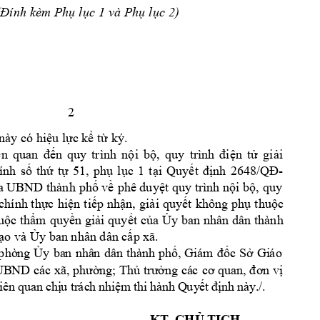
(
Đ
í
nh 
kè
m P
h
ụ
l
ụ
c 1
 và
 P
h
ụ
l
ụ
c
 2
)
2
 này có 
hiệu
lực
kể
từ
 ký.
ên 
quan 
đến
quy 
trình 
nội
bộ,
quy 
trình 
điện
tử
giải
ính 
số
thứ
tự
51, 
phụ
lục
1 
tại
Quyết
định
2648/QĐ-
a
 UBND thành 
phố
về
phê 
duyệt
 quy 
trình 
nội
bộ,
quy 
chính 
thực
hiện
tiếp
nhận,
giải
quyết
không 
phụ
thuộc
uộc
thẩm
quyền
giải
quyết
của
Ủy
 ban 
nhân dân 
thành 
tạo
 và 
Ủy
 ban nhân dân 
cấp
 xã.
phò
ng
Ủ
y
ba
n 
nhâ
n 
dân
th
àn
h 
ph
ố
, 
Gi
ám
đố
c
S
ở
Gi
áo
UB
ND
cá
c 
xã
, 
ph
ườ
ng
; 
Th
ủ
tr
ưở
ng
cá
c 
c
ơ
qu
an
, 
đơ
n 
v
ị
iê
n 
qu
an
 c
h
ị
u 
tr
ác
h 
nh
i
ệ
m 
th
i 
hà
nh
 Q
uy
ế
t
đ
ị
n
h n
ày
./
.
KT. 
CHỦ
TỊCH