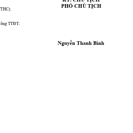
PHÓ 
CHỦ
TỊCH
TT
HC
);
ổng
TTĐT;
Nguyễn
 Thanh Bình