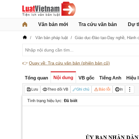
Văn bản mới
Tra cứu văn bản
Dự t
Văn bản pháp luật
Giáo dục-Đào tạo-Dạy nghề,
Hành 
👉
Quay về: Tra cứu văn bản (phiên bản cũ)
Nội dung
Tổng quan
VB gốc
Tiếng Anh
Hiệu 
Lưu
Theo dõi VB
Ghi chú
Báo lỗi
In
Tình trạng hiệu lực:
Đã biết
ỦY
 BAN NHÂN DÂN