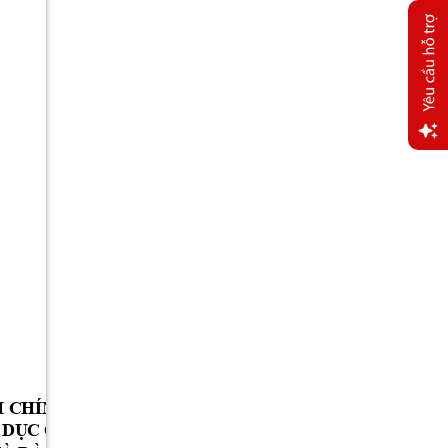
Yêu
cầu
hỗ trợ
H
 C
HÍ
NH
Đ
ƯỢ
C 
TH
AY
 T
H
Ế
 D
Ụ
C 
QU
Ố
C
 D
ÂN