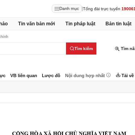
|
Danh mục
Tổng đài trực tuyến
19006
hảo
Tin văn bản mới
Tin pháp luật
Bản tin luật
chính
Tìm kiếm
Tìm nâ
lực
VB liên quan
Lược đồ
Nội dung hợp nhất
Tải về
CỘNG
 HÒA XÃ 
HỘI
CHỦ
NGHĨA
VIỆT
 NAM