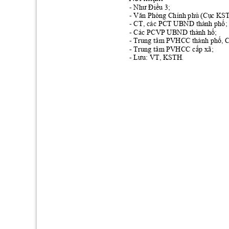
- 
Như
Điều
 3;
- 
Văn
 Phòng Chính 
phủ
 (C
ụ
c 
KS
- CT, các PCT UBND thành 
phố
;
- Các PCVP UBND thành 
hố
;
- Trung tâm PVHCC thành 
phố,
C
- Trung tâm PVHCC 
cấp
 xã;
- 
Lưu
: VT, KSTH
.