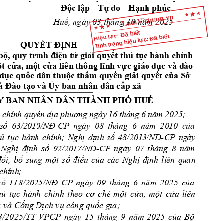
Độc
lập
 - 
Tự
 do - 
Hạnh
 phúc
Huế,
 ngày 03 tháng 10 
năm
 2025
Hiệu lực: Đã biết
Tình trạng hiệu lực: Đã biết
QUYẾT
ĐỊNH
bộ,
 quy trình 
điện
tử
giải
quyết
thủ
tục
 hành chính 
t
cửa,
một
cửa
 liên thông 
lĩnh
vực
 giáo 
dục
 và 
đào
dục
quốc
 dân 
thuộc
thẩm
quyền
giải
quyết
của
Sở
à 
Đào
tạo
 và 
Ủy
 ban nhân dân 
cấp
 xã 
Y
 BAN NHÂN DÂN THÀNH 
PHỐ
HUẾ
 
ch
ín
h 
qu
y
ề
n 
đị
a 
ph
ươ
ng
 n
gà
y 
16
 t
há
ng 
6 
n
ă
m 
20
25
;
 s
ố
63
/2
01
0/
N
Đ
-C
P 
ng
ày
  0
8 
th
án
g 
6 
n
ă
m 
20
10
  c
ủ
a
ủ
t
ụ
c
hàn
h 
ch
ín
h;
Ngh
ị
đị
nh
s
ố
48
/2
01
3/
N
Đ
-C
P 
ng
ày
N
gh
ị
đ
ị
n
h 
s
ố
9
2/
20
17
/N
Đ
-
CP
ng
ày
07
th
án
g 
8
n
ă
m
đổ
i,
b
ổ
su
ng
m
ộ
t 
s
ố
đ
i
ề
u
c
ủ
a
các
Ng
h
ị
đị
n
h 
li
ên
qu
an
 c
hí
nh
;
số
118/2025/NĐ-CP
ngày 
09 
tháng 
6 
năm
2025 
của
hủ
tục
hành 
chính 
theo 
cơ
chế
một
cửa,
một
cửa
liên 
a
 và 
Cổng
Dịch
vụ
 công 
quốc
 gia;
3/2025/TT-VPCP 
ngày 
15 
tháng 
9 
năm
2025 
của
Bộ