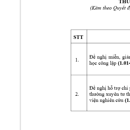
TH
(Kèm theo 
Quyết
đ
STT
Đề
nghị
miễn,
gi
1.
học
 công 
lập
(1.01
Đề
nghị
hỗ
trợ
 chi 
2.
thường
xuyên 
tư
t
viện
 nghiên 
cứu
 (