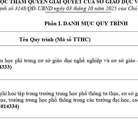
U
Ộ
C 
TH
Ẩ
M
 Q
UY
Ề
N
 G
I
Ả
I 
QU
Y
Ế
T 
C
Ủ
A 
S
Ở
 G
IÁ
O 
D
Ụ
C 
V
ịnh
số
3148/QĐ-UBN
D ngày 03 tháng 10 
năm
 2025 
của
Chủ
Phần
 I. DANH 
MỤC
 QUY TRÌNH
Tên Quy trình (Mã 
số
 TTHC)
ảm
học
phí 
trong 
cơ
sở
giáo 
dục
nghề
nghiệp
và 
cơ
sở
giáo 
4333)
phí 
học
tập
 trong 
trường
trung 
học
phổ
 thông 
tư
thục,
cơ
sở
 g
hục,
trường
trung 
học
phổ
thông 
trong 
các 
trường
đại
học,
ca
1.014334)