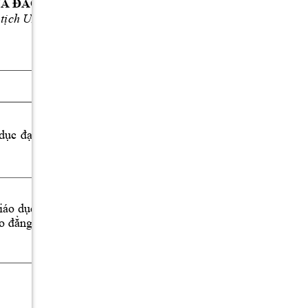
À 
Đ
À
O 
T
Ạ
O 
tịch
 UBND thành 
phố
Huế)
Quy
ế
t 
đ
ị
nh 
công
 b
ố
danh
m
ụ
c
 TTH
C
Quyết
định
số
3031/QĐ-
UBND 
ngày 
22 
tháng 
9 
dục
đại
năm
2025 
của
Ủy
ban 
nhân 
dân 
thành 
phố
về
Công 
bố
danh 
mục
thủ
tục
hành 
chính 
được
thay 
thế
lĩnh
vực
giáo 
dục
và 
đào
iáo 
dục
tạo
thuộc
hệ
thống
giáo 
o 
đẳng,
dục
quốc
dân 
thuộc
phạm
vi, 
chức
năng
quản
lý 
của
Sở
 Giáo 
dục
 và 
Đào
tạo