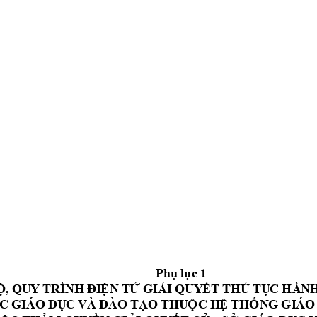
Ph
ụ
 l
ụ
c
 1
Ộ
, 
QU
Y 
TR
ÌN
H 
Đ
I
Ệ
N
 T
Ử
GI
Ả
I
 Q
UY
Ế
T 
TH
Ủ
T
Ụ
C 
HÀ
N
C
 G
IÁ
O 
D
Ụ
C 
VÀ
Đ
ÀO
 T
Ạ
O
 T
HU
Ộ
C
 H
Ệ
TH
Ố
N
G 
GI
ÁO