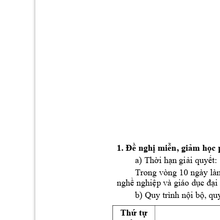
1. 
Đề
nghị
miễn,
giảm
học
 
a) 
Thời
hạn
giải
quyết:
Trong vòng 10 ngày là
nghề
nghiệp
 và giáo 
dục
đại
b) Quy trình 
nội
bộ,
 quy
Thứ
tự