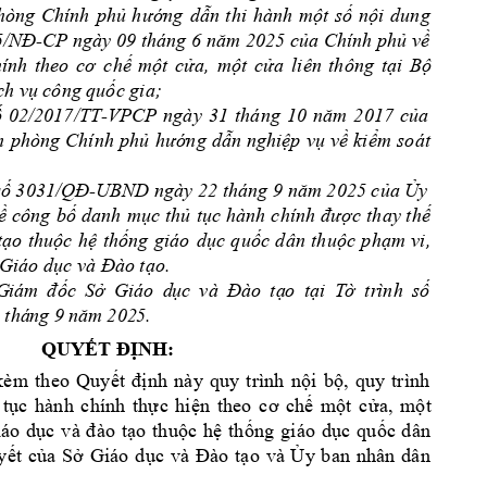
hòng 
Chính 
phủ
hướng
dẫn
thi 
hành 
một
số
nội
dung
5/NĐ-CP
 ngày 09 tháng 
6 
năm
 2025 
của
Chính 
phủ
về
ính 
theo 
cơ
chế
một
cửa,
một
cửa
liên 
thông 
tại
Bộ
ch
vụ
 công 
quốc
 gia;
ố
02/2017/TT-VPCP 
ngày 
31 
tháng 
10 
năm
2017 
của
n
phòng 
Chính 
phủ
hướng
dẫn
nghiệp
vụ
về
kiểm
soát
số
3031/QĐ-UBND
 ngày 
22 tháng 9 
năm
 2025 
của
Ủy
ề
 công 
bố
 danh 
mục
thủ
tục
 hành 
chính 
được
thay 
thế
tạo
thuộc
hệ
thống
giáo 
dục
quốc
dân 
thuộc
phạm
vi, 
 Giáo 
dục
 và 
Đào
tạo.
G
iám 
đố
c 
S
ở
Gi
áo 
d
ụ
c 
và 
Đ
à
o 
t
ạ
o 
t
ạ
i 
T
ờ
tr
ình 
s
ố
 thá
ng 9
 n
ă
m
 202
5.
QUYẾT
ĐỊNH:
kè
m 
th
eo 
Q
uy
ế
t 
đị
nh 
nà
y 
qu
y 
tr
ình
n
ộ
i
b
ộ
,
quy 
t
rìn
h 
t
ụ
c 
hàn
h 
c
hí
nh 
th
ự
c 
hi
ệ
n 
t
heo
c
ơ
c
h
ế
m
ộ
t
c
ử
a,
m
ộ
t 
iáo
d
ụ
c 
v
à 
đ
ào 
t
ạ
o
th
u
ộ
c
h
ệ
th
ố
ng
gi
áo 
d
ụ
c
qu
ố
c 
d
ân
y
ế
t 
c
ủ
a
S
ở
Giáo
d
ụ
c 
v
à 
Đ
à
o 
t
ạ
o 
và 
Ủ
y 
ba
n 
n
hân
dâ
n 