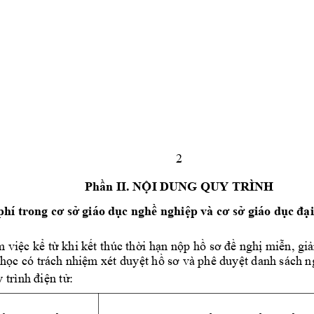
2
Phần
 II. 
NỘI
 DUNG QUY TRÌNH
phí trong 
cơ
sở
 giáo 
dục
nghề
nghiệp
 và 
cơ
sở
 giáo 
dục
đại
m 
việc
kể
từ
 khi 
kết
 thúc 
thời
hạn
nộp
hồ
sơ
đề
nghị
miễn,
gi
học
 có trách 
nhiệm
 xét 
duyệt
hồ
sơ
 và phê 
duyệt
 danh sách 
n
 trình 
điện
tử: