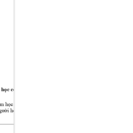
học
 công 
lập
 (1.014333)
ảm
học
 phí. 
Thủ
trưởng
cơ
sở
 giáo 
dục
gười
học
được
miễn,
giảm
học
 phí.
Thời
 gian 
thực