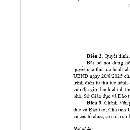
Đ
i
ề
u
 2
.
Quyết
định
Bãi 
bỏ
nội
dung 
li
quyết
các 
thủ
tục
hành 
ch
UBND ngày 20/8/2025 
củ
trình 
điện
tử
thủ
tục
 hành 
vào 
địa
giới
 hành 
chính 
th
phố,
Sở
 Giáo 
dục
 và 
Đào
Đ
i
ề
u
3.
Chá
nh
V
ă
n 
d
ụ
c 
và 
Đ
à
o 
t
ạ
o;
Ch
ủ
t
ị
ch
và
 c
ác
 t
ổ
ch
ứ
c
, 
cá
 n
hâ
n 
có
 l
Nơi
nhận: