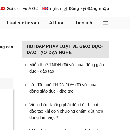
|
|
192
Gói dịch vụ & Giá
English
Đăng ký
/ Đăng nhập
Luật sư tư vấn
AI Luật
Tiện ích
HỎI ĐÁP PHÁP LUẬT VỀ GIÁO DỤC-
ng cao
ĐÀO TẠO-DẠY NGHỀ
Miễn thuế TNDN đối với hoạt động giáo
dục - đào tạo
Ưu đãi thuế TNDN 10% đối với hoạt
động giáo dục - đào tạo
Viên chức không phải đền bù chi phí
đào tạo khi đơn phương chấm dứt hợp
đồng làm việc?