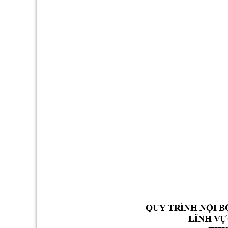
QU
Y 
TR
ÌN
H 
N
Ộ
I 
B
L
Ĩ
NH
 V
Ự