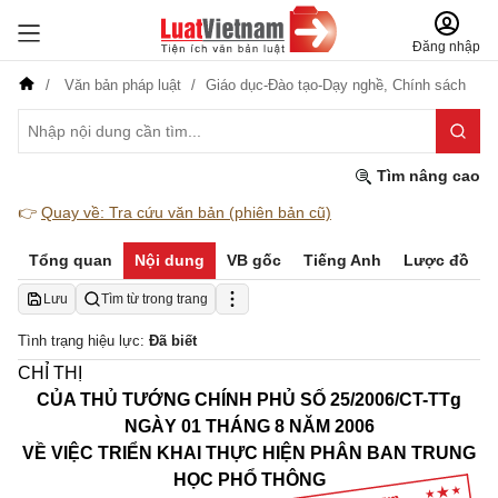
Đăng nhập
Văn bản pháp luật
Giáo dục-Đào tạo-Dạy nghề,
Chính sách
Tìm nâng cao
👉
Quay về: Tra cứu văn bản (phiên bản cũ)
Tổng quan
Nội dung
VB gốc
Tiếng Anh
Lược đồ
Lưu
Tìm từ trong trang
Tình trạng hiệu lực:
Đã biết
CHỈ THỊ
CỦA THỦ TƯỚNG CHÍNH PHỦ SỐ 25
/2006/CT-TTg
NGÀY 01 THÁNG 8 NĂM 2006
VỀ VIỆC TRIỂN KHAI THỰC HIỆN PHÂN BAN TRUNG
HỌC PHỔ THÔNG