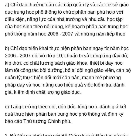
a) Chỉ đạo, hướng dẫn các cấp quản lý và các cơ sở giáo
dục trung học phổ thông tổ chức phân ban phù hợp với
điều kiện, năng lực của nhà trường và nhu cầu học tập
của học sinh theo nội dung, kế hoạch phân ban trung học
phổ thông năm học 2006 - 2007 và những năm tiếp theo.
b) Chỉ đạo triển khai thực hiện phân ban ngay từ năm học
2006 - 2007 đối với lớp 10; chuẩn bị và cung ứng đầy đủ,
kịp thời, có chất lượng sách giáo khoa, thiết bị dạy học;
làm tốt công tác bồi dưỡng, bố trí đội ngũ giáo viên, cán bộ
quản lý; thực hiện đổi mới căn bản, mạnh mẽ phương
pháp dạy và học; nâng cao hiệu quả việc kiểm tra, đánh
giá, kiểm định chất lượng giáo dục.
c) Tăng cường theo dõi, đôn đốc, tổng hợp, đánh giá kết
quả thực hiện phân ban trung học phổ thông và định kỳ
báo cáo Thủ tướng Chính phủ.
2. Bộ Nội vụ phối hợp với Bộ Giáo dục và Đào tạo và các