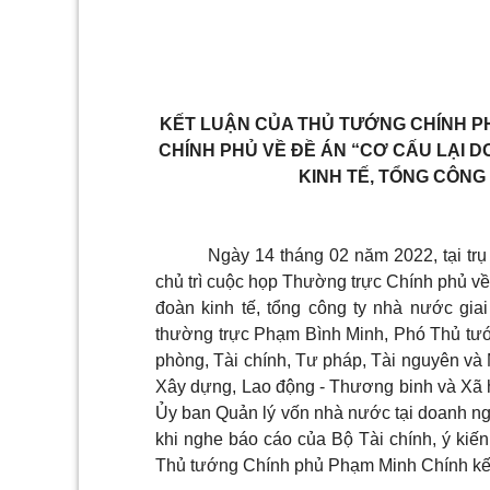
KẾT LUẬN CỦA THỦ TƯỚNG CHÍNH P
CHÍNH PHỦ VỀ ĐỀ ÁN “CƠ CẤU LẠI 
KINH TẾ, TỔNG CÔNG
Ngày 14 tháng 02 năm 2022, tại t
chủ trì cuộc họp Thường trực Chính phủ về
đoàn kinh tế, tổng công ty nhà nước gi
thường trực Phạm Bình Minh, Phó Thủ tướ
phòng, Tài chính, Tư pháp, Tài nguyên và 
Xây dựng, Lao động - Thương binh và Xã
Ủy ban Quản lý vốn nhà nước tại doanh ng
khi nghe báo cáo của Bộ Tài chính, ý kiế
Thủ tướng Chính phủ Phạm Minh Chính kết