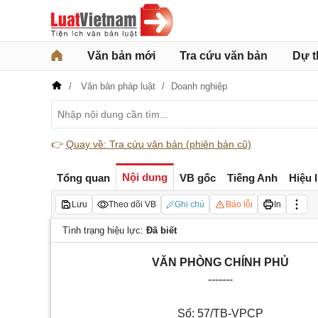
Văn bản mới
Tra cứu văn bản
Dự t
Văn bản pháp luật
Doanh nghiệp
👉
Quay về: Tra cứu văn bản (phiên bản cũ)
Nội dung
Tổng quan
VB gốc
Tiếng Anh
Hiệu 
Lưu
Theo dõi VB
Ghi chú
Báo lỗi
In
Tình trạng hiệu lực:
Đã biết
VĂN PHÒNG CHÍNH PHỦ
-------
Số: 57/TB-VPCP