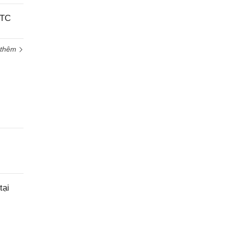
BTC
 thêm
tại