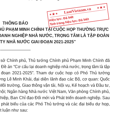
Hiệu lực: Đã biết
Tình trạng hiệu lực: Đã biết
THÔNG BÁO
HỦ PHẠM MINH CHÍNH TẠI CUỘC HỌP THƯỜNG TRỰC
DOANH NGHIỆP NHÀ NƯỚC, TR
Ọ
NG TÂM LÀ TẬP ĐOÀN
 TY NHÀ NƯỚC GIAI ĐOẠN 2021
-
2025”
_____________
rụ sở Chính phủ, Thủ tướng Chính phủ Phạm Minh Chính đã
 Đề án “Cơ cấu lại doanh nghiệp nhà nước, trọng tâm là tập
ai đoạn 2021-2025”. Tham dự cuộc họp có Phó Thủ tướng
ng Lê Minh Khái, đại diện lãnh đạo các Bộ, cơ quan: Quốc
Môi trường, Giao thông vận tải, Nội vụ, Kế hoạch và Đầu tư,
 hội; Ngân hàng Nhà nước Việt Nam, Văn phòng Chính phủ,
hiệp, Ban Chỉ đạo Đổi mới và Phát triển doanh nghiệp. Sau
n phát biểu của các Phó Thủ tướng và các đại biểu dự họp,
 luận như sau: