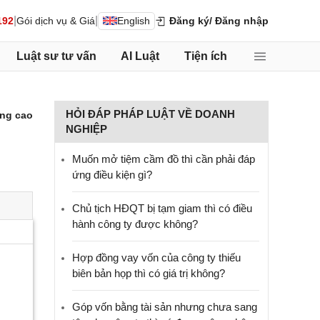
|
|
192
Gói dịch vụ & Giá
English
Đăng ký
/ Đăng nhập
Luật sư tư vấn
AI Luật
Tiện ích
HỎI ĐÁP PHÁP LUẬT VỀ DOANH
ng cao
NGHIỆP
Muốn mở tiệm cầm đồ thì cần phải đáp
ứng điều kiện gì?
Chủ tịch HĐQT bị tạm giam thì có điều
hành công ty được không?
Hợp đồng vay vốn của công ty thiếu
biên bản họp thì có giá trị không?
Góp vốn bằng tài sản nhưng chưa sang