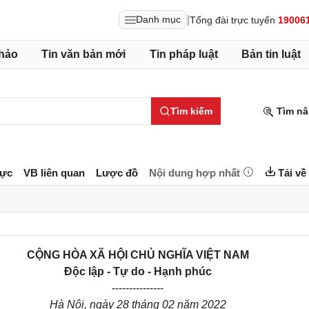
|
Danh mục
Tổng đài trực tuyến
19006
hảo
Tin văn bản mới
Tin pháp luật
Bản tin luật
Tìm kiếm
Tìm nâ
lực
VB liên quan
Lược đồ
Nội dung hợp nhất
Tải về
CỘNG HÒA XÃ HỘI CHỦ NGHĨA VIỆT NAM
Độc lập - Tự do - Hạnh phúc
---------------
Hà Nội, ngày 28 tháng 02 năm 2022