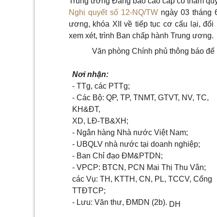
Trung ương Đảng báo cáo cấp có thẩm quyền
Nghị quyết số 12-NQ/TW
ngày 03 tháng 
ương, khóa XII về tiếp tục cơ cấu lại, đ
xem xét, trình Ban chấp hành Trung ương.
Văn phòng Chính phủ thông báo để Bộ
Nơi nhận:
- TTg, các PTTg;
- Các Bộ: QP, TP, TNMT, GTVT, NV, TC,
KH&ĐT,
XD, LĐ-TB&XH;
- Ngân hàng Nhà nước Việt Nam;
- UBQLV nhà nước tại doanh nghiệp;
- Ban Chỉ đạo ĐM&PTDN;
- VPCP: BTCN, PCN Mai Thị Thu Vân;
các Vụ: TH, KTTH, CN, PL, TCCV, Cổng
TTĐTCP;
- Lưu: Văn thư, ĐMDN (2b).
DH