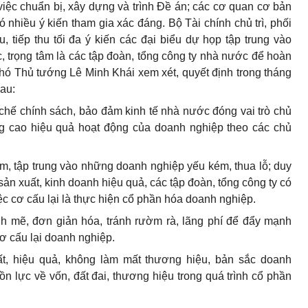
việc chuẩn bị, xây dựng và trình Đề án; các cơ quan cơ bản
 nhiều ý kiến tham gia xác đáng. Bộ Tài chính chủ trì, phối
tiếp thu tối đa ý kiến các đại biểu dự họp tập trung vào
 trọng tâm là các tập đoàn, tổng công ty nhà nước để hoàn
Phó Thủ tướng Lê Minh Khái xem xét, quyết định trong tháng
sau:
 chế chính sách, bảo đảm kinh tế nhà nước đóng vai trò chủ
 cao hiệu quả hoạt động của doanh nghiệp theo các chủ
iểm, tập trung vào những doanh nghiệp yếu kém, thua lỗ; duy
 sản xuất, kinh doanh hiệu quả, các tập đoàn, tổng công ty có
iệc cơ cấu lại là thực hiện cổ phần hóa doanh nghiệp.
nh mẽ, đơn giản hóa, tránh rườm rà, lãng phí để đẩy mạnh
cơ cấu lại doanh nghiệp.
t, hiệu quả, không làm mất thương hiệu, bản sắc doanh
ồn lực về vốn, đất đai, thương hiệu trong quá trình cổ phần