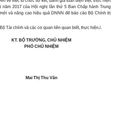
 về việc tổ chức sơ kết, đánh giá toàn diện việc thực hiện
6 năm 2017 của Hội nghị lần thứ 5 Ban Chấp hành Trung
ổi mới và nâng cao hiệu quả DNNN để báo cáo Bộ Chính trị
 Tài chính và các cơ quan liên quan biết, thực hiện./.
KT. BỘ TRƯỞNG, CHỦ NHIỆM
PHÓ CHỦ NHIỆM
Mai Thị Thu Vân