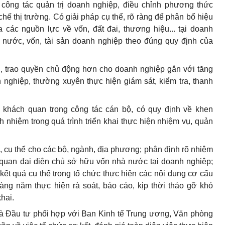
 công tác quản trị doanh nghiệp, điều chỉnh phương thức
chế thị trường. Có giải pháp cụ thể, rõ ràng để phân bổ hiệu
a các nguồn lực về
v
ốn, đất đai, thương hiệu... tại doanh
à nước, vốn, tài sản doanh nghiệp theo đúng quy định của
, trao quyền chủ động hơn cho doanh nghiệp gắn với tăng
nghiệp, thường xuyên thực hiện giám sát, kiểm tra, thanh
, khách quan trong công tác cán bộ, có quy định về khen
 nhiệm trong quá trình triển khai thực hiện nhiệm vụ, quản
, cụ thể cho các bộ, ngành, địa phương; phân định rõ nhiệm
quan đại diện chủ sở hữu vốn nhà nước tại doanh nghiệp;
kết quả cụ thể trong tổ chức thực hiện các nội dung cơ cấu
àng năm thực hiện rà soát, báo cáo, kịp thời tháo gỡ khó
khai.
 Đầu tư phối hợp với Ban Kinh tế Trung ương, Văn phòng