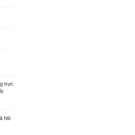
g trực
ẩy
ã hội