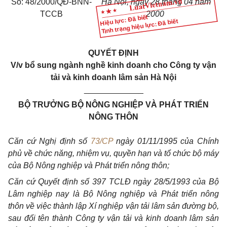
Số: 48/2000/QĐ-BNN-
Hà Nội, ngày 28 tháng 04 năm
TCCB
2000
Hiệu lực: Đã biết
Tình trạng hiệu lực: Đã biết
QUYẾT ĐỊNH
V/v bổ sung ngành nghề kinh doanh cho Công ty vận
tải và kinh doanh lâm sản Hà Nội
_____________
BỘ TRƯỞNG BỘ NÔNG NGHIỆP VÀ PHÁT TRIỂN
NÔNG THÔN
Căn cứ Nghị định số
73/CP
ngày 01/11/1995 của Chính
phủ về chức năng, nhiệm vụ, quyền hạn và tổ chức bộ máy
của Bộ Nông nghiệp và Phát triển nông thôn;
Căn cứ Quyết định số 397 TCLĐ ngày 28/5/1993 của Bộ
Lâm nghiệp nay là Bộ Nông nghiệp và Phát triển nông
thôn về việc thành lập Xí nghiệp vận tải lâm sản đường bộ,
sau đổi tên thành Công ty vận tải và kinh doanh lâm sản