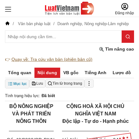
Đăng nhập
Văn bản pháp luật
Doanh nghiệp,
Nông nghiệp-Lâm nghiệp
Tìm nâng cao
👉
Quay về: Tra cứu văn bản (phiên bản cũ)
Tổng quan
Nội dung
VB gốc
Tiếng Anh
Lược đồ
Lưu
Tìm từ trong trang
Mục lục
Tình trạng hiệu lực:
Đã biết
BỘ NÔNG NGHIỆP
CỘNG HOÀ XÃ HỘI CHỦ
VÀ PHÁT TRIỂN
NGHĨA VIỆT NAM
NÔNG THÔN
Độc lập - Tự do - Hạnh phúc
________________
________________________