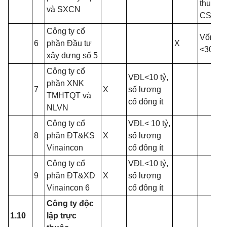
thuế/V
và SXCN
CSH <
Công ty cổ
Vốn điề
6
phần Đầu tư
X
<30 tỷ
xây dựng số 5
Công ty cổ
VĐL<10 tỷ,
phần XNK
7
X
số lượng
TMHTQT và
cổ đông ít
NLVN
Công ty cổ
VĐL< 10 tỷ,
8
phần ĐT&KS
X
số lượng
Vinaincon
cổ đông ít
Công ty cổ
VĐL<10 tỷ,
9
phần ĐT&XD
X
số lượng
Vinaincon 6
cổ đông ít
Công ty độc
1.10
lập trực