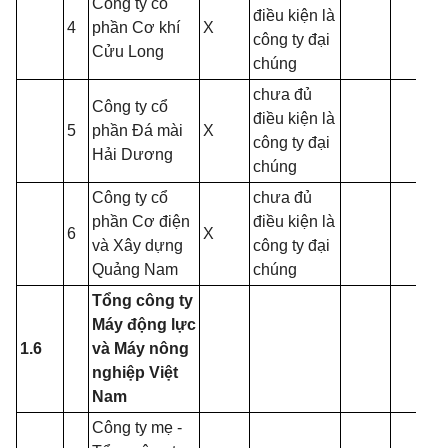
Công ty cổ
điều kiện là
4
phần Cơ khí
X
công ty đại
Cửu Long
chúng
chưa đủ
Công ty cổ
điều kiện là
5
phần Đá mài
X
công ty đại
Hải Dương
chúng
Công ty cổ
chưa đủ
phần Cơ điện
điều kiện là
6
X
và Xây dựng
công ty đại
Quảng Nam
chúng
Tổng công ty
Máy động lực
1.6
và Máy nông
nghiệp Việt
Nam
Công ty mẹ -