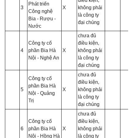
điều kiện,
Phát triển
3
X
không phải
Công nghệ
là công ty
Bia - Rượu -
đại chúng
Nước
chưa đủ
Công ty cổ
điều kiện,
4
phần Bia Hà
X
không phải
Nội - Nghệ An
là công ty
đại chúng
chưa đủ
Công ty cổ
điều kiện,
phần Bia Hà
5
X
không phải
Nội - Quảng
là công ty
Trị
đại chúng
chưa đủ
Công ty cổ
điều kiện,
6
phần Bia Hà
X
không phải
Nội - Hồng Hà
là công ty