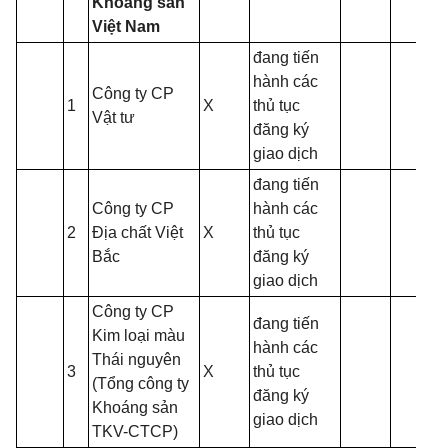
Khoáng sản
Việt Nam
đang tiến
hành các
Công ty CP
1
X
thủ tục
Vật tư
đăng ký
giao dịch
đang tiến
Công ty CP
hành các
2
Địa chất Việt
X
thủ tục
Bắc
đăng ký
giao dịch
Công ty CP
đang tiến
Kim loại màu
hành các
Thái nguyên
3
X
thủ tục
(Tổng công ty
đăng ký
Khoáng sản
giao dịch
TKV-CTCP)