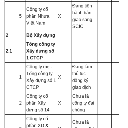
Đang tiến
Công ty cổ
hành bàn
5
phần Nhựa
X
giao sang
Việt Nam
SCIC
2
Bộ Xây dựng
Tổng công ty
2.1
Xây dựng số
1 CTCP
Công ty mẹ -
Đang làm
Tổng công ty
thủ tục
1
X
Xây dựng số 1
đăng ký
CTCP
giao dịch
Công ty cổ
Chưa là
2
phần Xây
X
công ty đại
dựng số 14
chúng
Công ty cổ
Chưa là
phần XD &