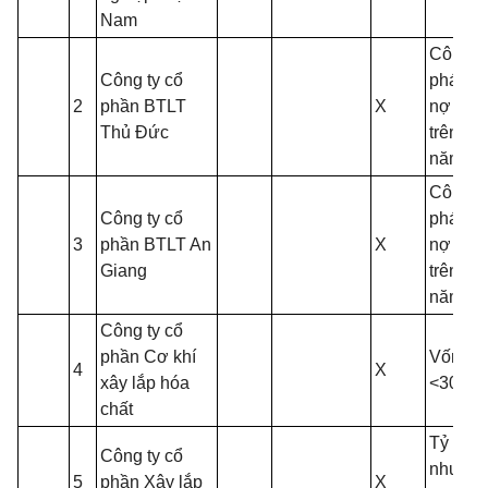
Nam
Công ty
Công ty cổ
phát si
2
phần BTLT
X
nợ quá
Thủ Đức
trên 01
năm
Công ty
Công ty cổ
phát si
3
phần BTLT An
X
nợ quá
Giang
trên 01
năm
Công ty cổ
phần Cơ khí
Vốn điề
4
X
xây lắp hóa
<30 tỷ
chất
Tỷ suất
Công ty cổ
nhuận 
5
phần Xây lắp
X