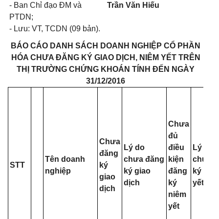
- Ban Ch
ỉ
đạo ĐM và
Trần Văn Hiếu
PTDN;
- Lưu: VT, TCDN (
09
bản).
BÁO CÁO DANH SÁCH DOANH NGHIỆP CỔ PHẦN
HÓA CHƯA ĐĂNG KÝ GIAO DỊCH, NIÊM YẾT TRÊN
THỊ TRƯỜNG CHỨNG KHOÁN TÍNH ĐẾN NGÀY
31/12/2016
Chưa
đủ
Chưa
Lý do
điều
Lý do
đăng
Tên doanh
chưa đăng
kiện
chưa 
ST
T
ký
nghiệp
ký giao
đăng
ký niê
giao
dịch
ký
yết
dịch
niêm
yết