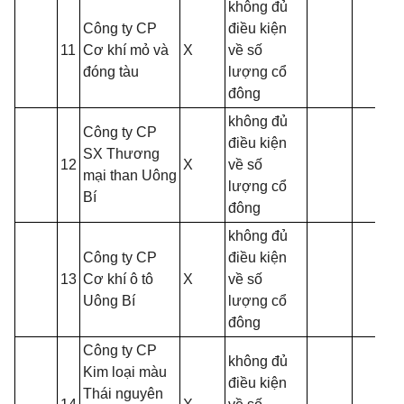
không đủ
Công ty CP
điều kiện
11
Cơ khí mỏ và
X
về số
đóng tàu
lượng cổ
đông
không đủ
Công ty CP
điều kiện
SX Thương
12
X
về số
mại than Uông
lượng cổ
Bí
đông
không đủ
Công ty CP
điều kiện
13
Cơ khí ô tô
X
về số
Uông Bí
lượng cổ
đông
Công ty CP
không đủ
Kim loại màu
điều kiện
Thái nguyên