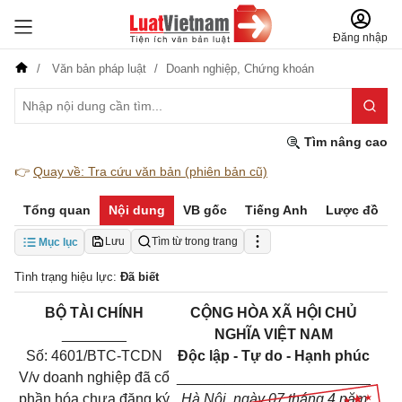
Đăng nhập
Văn bản pháp luật
Doanh nghiệp,
Chứng khoán
Tìm nâng cao
👉
Quay về: Tra cứu văn bản (phiên bản cũ)
Tổng quan
Nội dung
VB gốc
Tiếng Anh
Lược đồ
Lưu
Tìm từ trong trang
Mục lục
Tình trạng hiệu lực:
Đã biết
BỘ TÀI CHÍNH
CỘNG HÒA XÃ HỘI CHỦ
________
NGHĨA VIỆT NAM
Số:
4601/BTC-TCDN
Độc lập - Tự do - Hạnh phúc
V/v doanh nghiệp đã cổ
________________________
phần hóa chưa đăng ký
Hà Nội, ngày
07
tháng 4 năm