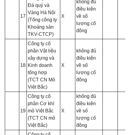
không đủ
Đá quý và
điều kiện
Vàng Hà Nội
17
X
về số
(Tổng công ty
lượng cổ
Khoáng sản
đông
TKV-CTCP)
Công ty cổ
phần Vật liệu
không đủ
xây dựng và
điều kiện
18
Kinh doanh
X
về số
tổng hợp
lượng cổ
(TCT CN Mỏ
đông
Việt Bắc)
Công ty cổ
không đủ
phần Cơ khí
điều kiện
19
mỏ Việt Bắc
X
về số
(TCT CN mỏ
lượng cổ
Việt Bắc)
đông
Công ty cổ