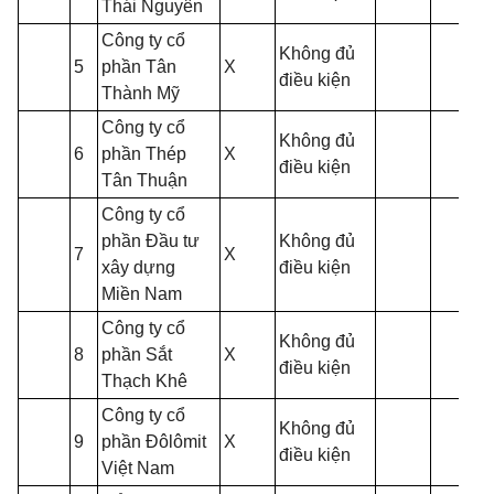
Thái Nguyên
Công ty cổ
Không đủ
5
phần Tân
X
điều kiện
Thành Mỹ
Công ty cổ
Không đủ
6
phần Thép
X
điều kiện
Tân Thuận
Công ty cổ
phần Đầu tư
Không đủ
7
X
xây dựng
điều kiện
Miền Nam
Công ty cổ
Không đủ
8
phần Sắt
X
điều kiện
Thạch Khê
Công ty cổ
Không đủ
9
phần Đôlômit
X
điều kiện
Việt Nam