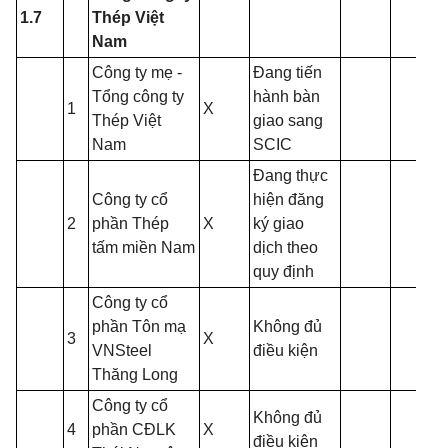
1.7
Thép Việt
Nam
Công ty mẹ -
Đang tiến
Tổng công ty
hành bàn
1
X
Thép Việt
giao sang
Nam
SCIC
Đang thực
Công ty cổ
hiện đăng
2
phần Thép
X
ký giao
tấm miền Nam
dịch theo
quy định
Công ty cổ
phần Tôn mạ
Không đủ
3
X
VNSteel
điều kiện
Thăng Long
Công ty cổ
Không đủ
4
phần CĐLK
X
điều kiện