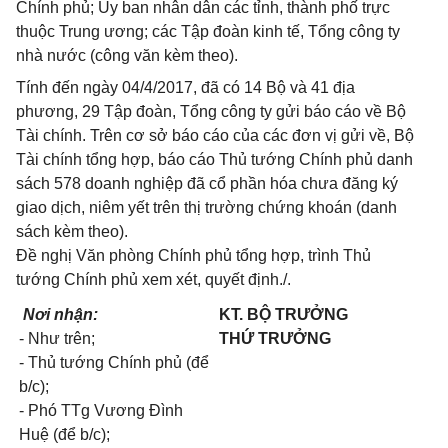
Chính phủ; Ủy ban nhân dân các tỉnh, thành phố trực
thuộc Trung ương; các Tập đoàn kinh tế, Tổng công ty
nhà nước (công văn kèm theo).
Tính đến ngày 04/4/2017, đã có 14 Bộ và 41 địa
phương, 29 Tập đoàn, Tổng công ty gửi báo cáo về Bộ
Tài chính. Trên cơ sở báo cáo của các đơn vị gửi về, Bộ
Tài chính tổng hợp, báo cáo Thủ tướng Chính phủ danh
sách 578 doanh nghiệp đã cổ phần hóa chưa đăng ký
giao dịch, niêm yết trên thị trường chứng khoán (danh
sách kèm theo).
Đề nghị Văn phòng Chính phủ tổng hợp, trình Thủ
tướng Chính phủ xem xét, quyết định./.
Nơi nhận:
KT. BỘ TRƯỞNG
- Như tr
ê
n;
THỨ TRƯỞNG
- Thủ tướng Chính phủ (để
b/c);
- Phó TTg Vương Đình
Huệ (để b/c);