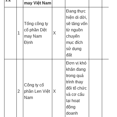
may Việt Nam
Đang thực
hiện di dời,
Tổng công ty
sẽ tăng vốn
cổ phần Dệt
từ nguồn
1
X
may Nam
chuyển
Định
mục đích
sử dụng
đất
Đơn vị khó
khăn đang
trong quá
trình thay
Công ty cổ
đổi tổ chức
2
phần Len Việt
X
và cơ cấu
Nam
lại hoạt
động
doanh