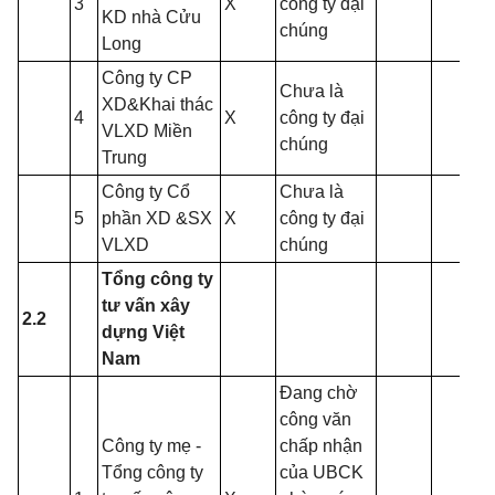
3
X
công ty đại
KD nhà Cửu
chúng
Long
Công ty CP
Chưa là
XD&Khai thác
4
X
công ty đại
VLXD Miền
chúng
Trung
Công ty Cổ
Chưa là
5
phần XD &SX
X
công ty đại
VLXD
chúng
Tổng công ty
tư vấn xây
2.2
dựng Việt
Nam
Đang chờ
công văn
Công ty mẹ -
chấp nhận
Tổng công ty
của UBCK