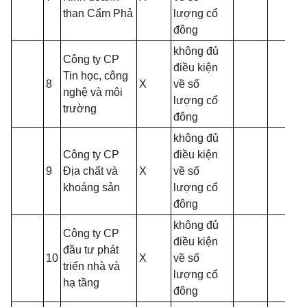
than Cẩm Phả
lượng cổ
đông
không đủ
Công ty CP
điều kiện
Tin học, công
8
X
về số
nghệ và môi
lượng cổ
trường
đông
không đủ
Công ty CP
điều kiện
9
Địa chất và
X
về số
khoáng sản
lượng cổ
đông
không đủ
Công ty CP
điều kiện
đầu tư phát
10
X
về số
triển nhà và
lượng cổ
hạ tầng
đông