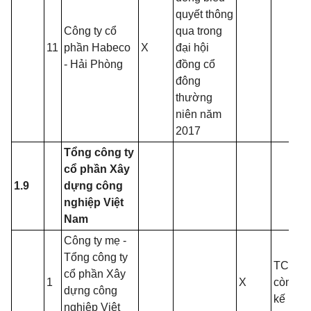
quyết thông
Công ty cổ
qua trong
11
phần Habeco
X
đại hội
- Hải Phòng
đồng cổ
đông
thường
niên năm
2017
Tổng công ty
cổ phần Xây
1.9
dựng công
nghiệp Việt
Nam
Công ty mẹ -
Tổng công ty
TCT vẫ
cổ phần Xây
1
X
còn lỗ 
dựng công
kế
nghiệp Việt