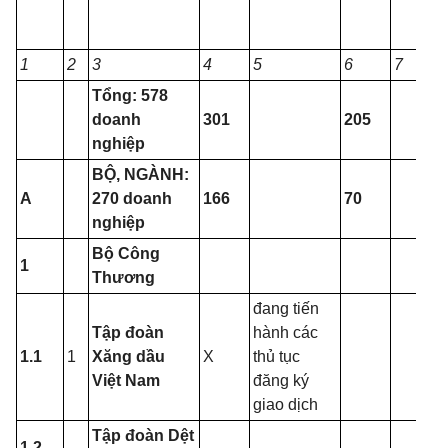
1
2
3
4
5
6
7
Tổng: 578
doanh
301
205
nghiệp
BỘ, NGÀNH:
A
270 doanh
166
70
nghiệp
Bộ Công
1
Thương
đang tiến
Tập đoàn
hành các
1.1
1
Xăng dầu
X
thủ tục
Việt Nam
đăng ký
giao dịch
Tập đoàn Dệt
1.2