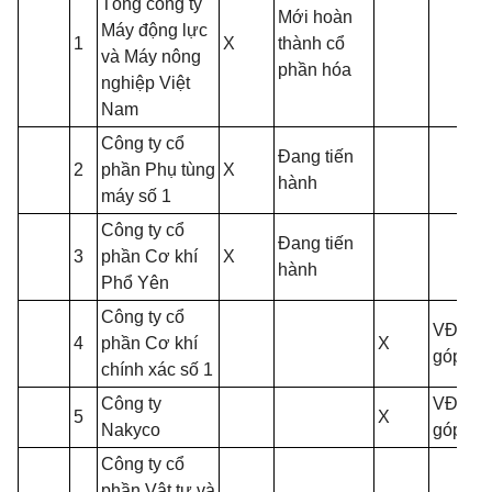
Tổng công ty
Mới hoàn
Máy động lực
1
X
thành cổ
và Máy nông
phần hóa
nghiệp Việt
Nam
Công ty cổ
Đang tiến
2
phần Phụ tùng
X
hành
máy số 1
Công ty cổ
Đang tiến
3
phần Cơ khí
X
hành
Phổ Yên
Công ty cổ
VĐL đã
4
phần Cơ khí
X
góp <10
chính xác số 1
Công ty
VĐL đã
5
X
Nakyco
góp <10
Công ty cổ
phần Vật tư và