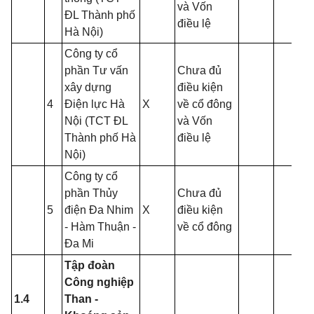
và Vốn
ĐL Thành phố
điều lệ
Hà Nội)
Công ty cổ
phần Tư vấn
Chưa đủ
xây dựng
điều kiện
4
Điện lực Hà
X
về cổ đông
Nội (TCT ĐL
và Vốn
Thành phố Hà
điều lệ
Nội)
Công ty cổ
phần Thủy
Chưa đủ
5
điện Đa Nhim
X
điều kiện
- Hàm Thuận -
về cổ đông
Đa Mi
Tập đoàn
Công nghiệp
1.4
Than -