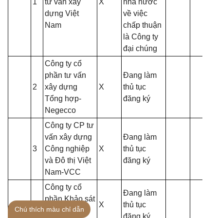
1
tư vấn xây
X
nhà nước
dựng Việt
về việc
Nam
chấp thuận
là Công ty
đại chúng
Công ty cổ
phần tư vấn
Đang làm
2
xây dựng
X
thủ tục
Tổng hợp-
đăng ký
Negecco
Công ty CP tư
vấn xây dựng
Đang làm
3
Công nghiệp
X
thủ tục
và Đô thị Việt
đăng ký
Nam-VCC
Công ty cổ
Đang làm
phần Khảo sát
4
X
thủ tục
Chú thích màu chỉ dẫn
và xây dựng-
đăng ký