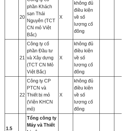
không đủ
phần Khách
điều kiện
sạn Thái
20
X
về số
Nguyên (TCT
lượng cổ
CN mỏ Việt
đông
Bắc)
Công ty cổ
không đủ
phần Đầu tư
điều kiện
21
và Xây dựng
X
về số
(TCT CN Mỏ
lượng cổ
Việt Bắc)
đông
Công ty CP
không đủ
PTCN và
điều kiện
22
Thiết bị mỏ
X
về số
(Viện KHCN
lượng cổ
mỏ)
đông
Tổng công ty
Máy và Thiết
1.5