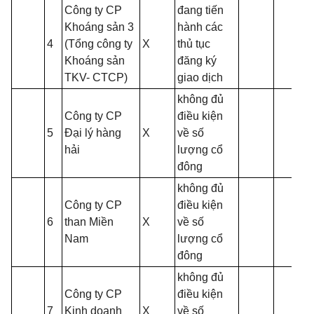
Công ty CP
đang tiến
Khoáng sản 3
hành các
4
(Tổng công ty
X
thủ tục
Khoáng sản
đăng ký
TKV- CTCP)
giao dịch
không đủ
Công ty CP
điều kiện
5
Đại lý hàng
X
về số
hải
lượng cổ
đông
không đủ
Công ty CP
điều kiện
6
than Miền
X
về số
Nam
lượng cổ
đông
không đủ
Công ty CP
điều kiện
7
Kinh doanh
X
về số