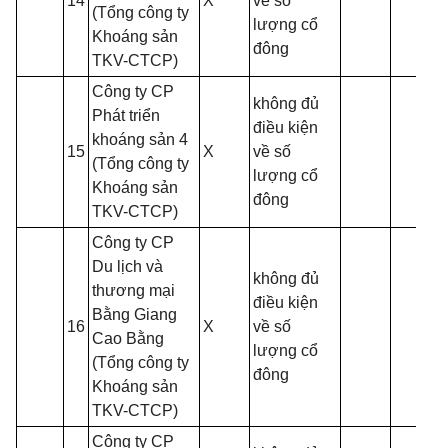
14
X
về số
(Tổng công ty
lượng cổ
Khoáng sản
đông
TKV-CTCP)
Công ty CP
không đủ
Phát triển
điều kiện
khoáng sản 4
15
X
về số
(Tổng công ty
lượng cổ
Khoáng sản
đông
TKV-CTCP)
Công ty CP
Du lịch và
không đủ
thương mại
điều kiện
Bằng Giang
16
X
về số
Cao Bằng
lượng cổ
(Tổng công ty
đông
Khoáng sản
TKV-CTCP)
Công ty CP