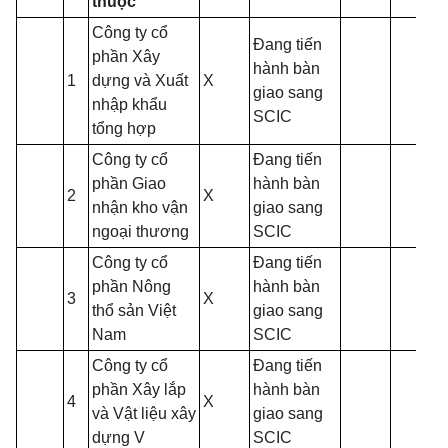
thuộc
Công ty cổ
Đang tiến
phần Xây
hành bàn
1
dựng và Xuất
X
giao sang
nhập khẩu
SCIC
tổng hợp
Công ty cổ
Đang tiến
phần Giao
hành bàn
2
X
nhận kho vận
giao sang
ngoại thương
SCIC
Công ty cổ
Đang tiến
phần Nông
hành bàn
3
X
thổ sản Việt
giao sang
Nam
SCIC
Công ty cổ
Đang tiến
phần Xây lắp
hành bàn
4
X
và Vật liệu xây
giao sang
dựng V
SCIC