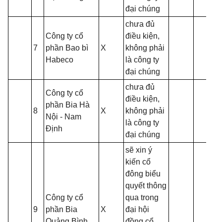
đại chúng
chưa đủ
Công ty cổ
điều kiện,
7
phần Bao bì
X
không phải
Habeco
là công ty
đại chúng
chưa đủ
Công ty cổ
điều kiện,
phần Bia Hà
8
X
không phải
Nội - Nam
là công ty
Định
đại chúng
sẽ xin ý
kiến cổ
đông biểu
quyết thông
Công ty cổ
qua trong
9
phần Bia
X
đại hội
Quảng Bình
đồng cổ