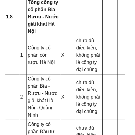
Tổng công ty
cổ phần Bia -
1.8
Rượu - Nước
giải khát Hà
Nội
chưa đủ
Công ty cổ
điều kiện,
1
phần cồn
X
không phải
rượu Hà Nội
là công ty
đại chúng
Công ty cổ
chưa đủ
phần Bia -
điều kiện,
Rượu - Nước
2
X
không phải
giải khát Hà
là công ty
Nội - Quảng
đại chúng
Ninh
Công ty cổ
chưa đủ
phần Đầu tư