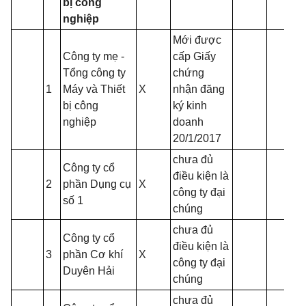
bị công
nghiệp
Mới được
Công ty mẹ -
cấp Giấy
Tổng công ty
chứng
1
Máy và Thiết
X
nhận đăng
bị công
ký kinh
nghiệp
doanh
20/1/2017
chưa đủ
Công ty cổ
điều kiện là
2
phần Dụng cụ
X
công ty đại
số 1
chúng
chưa đủ
Công ty cổ
điều kiện là
3
phần Cơ khí
X
công ty đại
Duyên Hải
chúng
chưa đủ