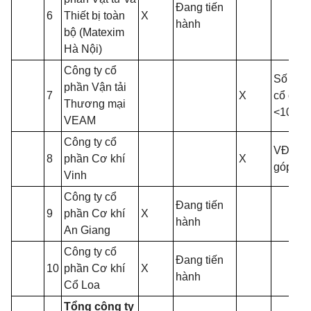
Đang tiến
6
Thiết bị toàn
X
hành
bộ (Matexim
Hà Nội)
Công ty cổ
Số lượ
phần Vận tải
7
X
cổ đôn
Thương mại
<100
VEAM
Công ty cổ
VĐL đã
8
phần Cơ khí
X
góp <10
Vinh
Công ty cổ
Đang tiến
9
phần Cơ khí
X
hành
An Giang
Công ty cổ
Đang tiến
10
phần Cơ khí
X
hành
Cổ Loa
Tổng công ty