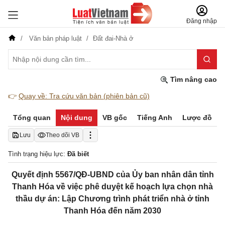
Đăng nhập
Văn bản pháp luật
Đất đai-Nhà ở
Tìm nâng cao
👉
Quay về: Tra cứu văn bản (phiên bản cũ)
Tổng quan
Nội dung
VB gốc
Tiếng Anh
Lược đồ
Lưu
Theo dõi VB
Tình trạng hiệu lực:
Đã biết
Quyết định 5567/QĐ-UBND của Ủy ban nhân dân tỉnh
Thanh Hóa về việc phê duyệt kế hoạch lựa chọn nhà
thầu dự án: Lập Chương trình phát triển nhà ở tỉnh
Thanh Hóa đến năm 2030