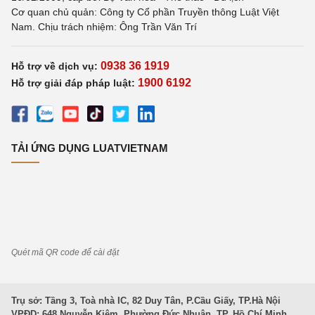
Cơ quan chủ quản: Công ty Cổ phần Truyền thông Luật Việt
Nam. Chịu trách nhiệm: Ông Trần Văn Trí
0938 36 1919
Hỗ trợ về dịch vụ:
1900 6192
Hỗ trợ giải đáp pháp luật:
TẢI ỨNG DỤNG LUATVIETNAM
Quét mã QR code để cài đặt
Trụ sở: Tầng 3, Toà nhà IC, 82 Duy Tân, P.Cầu Giấy, TP.Hà Nội
VPĐD: 648 Nguyễn Kiệm, Phường Đức Nhuận, TP. Hồ Chí Minh