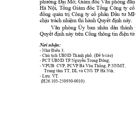
phường
Đại Mỗ
; Giám đốc 
Văn phòng 
đ
ăng 
Hà 
Nội, 
Tổng 
Giám 
đốc 
Tổng 
Công 
ty 
cổ 
p
,
đồng 
quản 
trị 
Công 
ty 
cổ 
phần 
Đầu 
tư 
MIC
chịu trách 
nhiệm t
hi hành Quyết đị
nh này.
Văn 
phòng 
Ủy 
ban 
nhân 
dân 
thành 
ph
Quyết địn
h này trên C
ổng thôn
g tin điện tử
 c
Nơi nhận:
- 
3; 
Như Điều 
- 
Chủ tịch UBND 
Thành phố; (Để 
b/cáo)
- 
PCT UBND
 TP Nguyễn Trọng
 Đông;
- VPUB
: CVP, 
PC
VP 
, P.NN
MT, 
Bá Văn Thắng
Trung tâm TT, DL v
à CNS TP Hà Nộ
i;
- 
Lưu: VT.
 (H26.103-250930-
0010
)