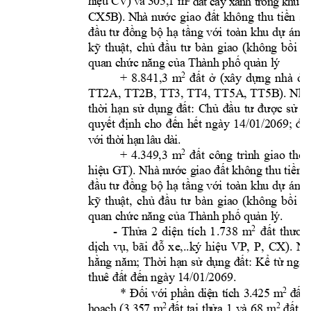
h
i
ệu
 C
V
)
 v
à 
3
05
,
1 m
đ
ấ
t c
â
y
 x
an
h t
r
o
n
g
 kh
u 
v
C
X5
B
).
N
h
à
nước 
giao 
đất 
không 
thu 
tiền 
sử
đầu 
tư 
đồng 
bộ 
hạ 
tầng 
với 
toàn 
khu 
dự 
án, 
kỹ 
thuật, 
chủ 
đ
ầu 
tư 
bàn 
giao 
(không 
bồi 
h
quan chức 
năng của T
hành p
hố quản l
ý
+ 
8.841,3 
m
2
đất 
ở 
(xây 
dựng 
nhà 
ở 
TT2A, TT2B, TT3, T
T4, TT5A, TT5B). Nh
à
thời 
hạn 
sử 
dụng 
đất: 
Chủ 
đầu 
tư 
đ
ược 
sử 
d
quyết 
định 
cho 
đến 
hết 
ng
ày 
14/01/2
069; 
đối
v
ớ
i
 t
hờ
i 
hạ
n 
lâ
u 
dà
i.
+ 
4.349,3 
m
công 
trình 
giao 
thôn
2
đất 
hiệu GT). Nhà 
nước giao
đất k
hông thu ti
ền s
đầu 
tư 
đồng 
bộ 
hạ 
tầng 
với 
toàn 
khu 
dự 
án, 
kỹ 
thuật, 
chủ 
đ
ầu 
tư 
bàn 
giao 
(không 
bồi 
h
quan chức 
năng của T
hành p
hố quản l
ý. 
- 
2
Thửa 
2 
diện 
tích 
1
.738 
m
đất 
thươn
VP, 
P, 
CX). 
dịch 
vụ, 
bãi 
đỗ 
x
e,..k
ý 
hiệu 
Nh
hằng 
năm; 
Thời 
hạn 
sử 
dụng 
đất: 
Kể 
từ 
ngày
. 
thuê đất đế
n ngày 1
4/01/2069
3.
4
2
5
m
2
*
Đ
ố
i
vớ
i 
ph
ần
di
ệ
n 
t
í
c
h 
đ
ấ
t
2 
2
h
o
ạ
ch
(3
.3
57
m
đ
ấ
t
t
ạ
i
t
h
ửa
1 
và
68
m
đấ
t
tạ