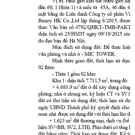
V
ị
t
rí
,
ra
nh
gi
ới
kh
u 
đấ
t 
đ
ư
ợc
gi
ới
hạ
n 
đ
ế
n 
6
0
,
 1 
(t
hử
a 1)
 và
m
ốc
t
ừ
45
A,
4
6 đế
n 48
,
mặt bằng do 
Liên danh Công 
ty cổ phần V
ic
Benoy 
HK 
Co.,Ltd 
lập 
tháng 
8
/201
5, 
được 
S
-TMB-PAKT-(
theo 
Văn 
bản 
số 
4792/QHKT
diện 
tích 
số 
25/HSDT ngày 
09/10/2025 
của 
đo đạc bả
n đồ Hà Nội.
Mục 
đích 
sử 
dụng 
đất: 
Để 
thực 
hiện 
- MIC TOWER.
văn phòng 
và nhà 
ở 
Hình 
thức 
giao 
đất, 
thời 
hạn 
sử 
dụng 
0
2
th
ửa
:
-
Th
ửa
 1
 g
ồm
 0
2 
kh
u:
,
t
ro
ng
2
K
h
u
1:
di
ệ
n
t
í
ch
 7
.7
11
,5
m
đ
ó:
+ 
4.683,9 
m
2 
đất ở 
để xây 
dựng công tr
. 
phòng, nhà ở c
hung c
ư, ký hiệu CT 
và SV1)
đất 
có 
thu 
tiền 
sử 
dụng 
đất; 
thời 
hạn 
sử 
dụng
ngày 
UBND 
Thành 
phố ký 
quyết định 
cho đ
mua nhà đư
ợc
s
ử
 d
ụn
g 
đấ
t 
vớ
i 
th
ời
h
ạ
n
l
âu
 d
à
i.
+
 1
.6
23
 m
2
đ
ấ
t t
hư
ơn
g m
ại
, d
ịc
h 
v
ụ
 (
bể
 b
h
i
ệu
 S
V+
BB
, 
S
V2
,
 L
T
H
)
. 
Ph
ía
 d
ư
ới
 c
ó
t
ần
g 
h
ầ
đất 
hằng 
n
ăm; 
Thời 
hạn 
sử 
dụng 
đất: 
Kể 
từ 