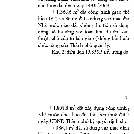
. 
cho thuê đất 
đến ngà
y 14/
01/2069
+
1.
36
8,
6 
m
côn
g 
trình 
giao 
thôn
2 
đ
ấ
t
3
6
 m
2
hiệu 
GT) 
v
à 
đấ
t
 sử
dụ
ng
và
o mụ
c đí
c
h 
Nhà 
nước 
giao 
đất 
không 
thu 
tiền 
sử 
dụng 
đ
đồng 
bộ
h
ạ 
tầng 
với 
toàn 
khu 
dự 
án, 
sau 
k
thuật, 
chủ 
đầu 
tư 
bàn 
giao 
(không 
bồi 
hoàn) 
chức năng c
ủa Thà
nh phố q
uản lý. 
2
K
h
u
2:
di
ệ
n
t
í
ch
 1
5.
85
5,
5 
m
,
t
ro
ng
 đ
ó:
3 
+
1
.
8
08
,
8 
m
2
đấ
t 
xâ
y 
dự
n
g
c
ô
n
g
t
r
ì
nh
g
i
Nhà 
n
ước 
cho 
thuê 
đất 
thu 
tiền 
thuê 
đất 
hằ
ngày UBND 
Thành p
hố k
ý quyết 
định cho t
h
+
85
6,
1 
m
2 
đấ
t 
s
ử
dụ
ng
và
o 
m
ụ
c
đí
c
h 
c
2