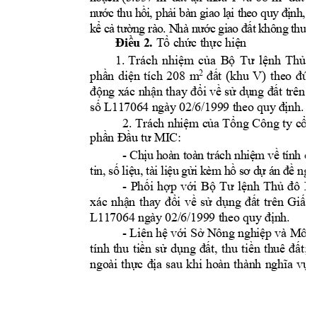
n
ư
ớc
t
hu
h
ồ
i
, 
p
h
ả
i
b
à
n g
ia
o 
l
ại
 t
h
e
o
q
u
y
đ
ị
nh
,
t
k
ể
 c
ả 
tư
ờn
g 
rà
o.
 N
hà
 n
ướ
c 
gi
a
o 
đ
ấ
t
 k
hô
ng
t
hu
 t
i
Tổ c
hức thực hiện
Điều 2.
1.
Trách 
nhiệm 
của 
Bộ 
Tư 
lệnh 
Thủ 
đ
2
phần 
diện 
tích 
208 
m
đất 
(khu 
V) 
theo 
đún
động xác nhận thay đổi về sử dụng đất trên 
số L11706
4 ngày 02/
6/1999 t
heo quy 
định.
2. 
Tr
ách nhiệm 
của Tổng 
Công ty 
cổ 
p
: 
phần Đầu t
ư MIC
- 
C
h
ị
u h
oà
n to
à
n
 tr
á
c
h nh
i
ệ
m
về
 tí
n
h c
h
t
i
n,
s
ố 
li
ệ
u,
tà
i 
li
ệu
gử
i
 k
èm
h
ồ 
sơ
dự
á
n 
đề
ng
h
- 
Phối 
hợp 
với
Bộ 
Tư 
lệnh 
Thủ 
đô 
Hà
xác 
nhận 
thay 
đổi 
về 
sử 
dụng 
đất 
trên 
Giấy 
.
L117064 ngà
y 02/
6/1999 theo 
quy định
- 
Liên hệ với Sở Nông nghiệp và Môi tr
tính 
th
;
u 
tiền 
sử 
dụng 
đất, 
thu 
tiền 
thuê 
đất
ngoài 
thực 
địa 
sau 
khi 
hoàn 
thành 
nghĩa 
vụ 
t