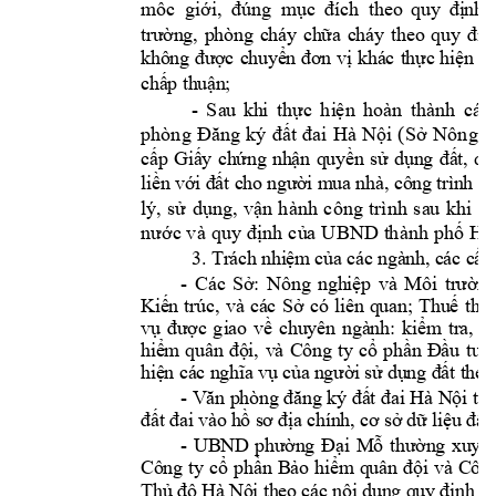
mố
c
g
iớ
i,
đú
n
g
mụ
c
đ
í
ch
  theo 
quy 
định 
trường,
phòng 
cháy 
chữa 
cháy 
theo 
quy 
đ
ịn
không 
được 
chuyển 
đơn 
vị 
khác 
thực 
hiện 
dự
chấp thuậ
n;
-
S
au 
khi 
th
ực
h
iệ
n
h
o
à
n
th
à
n
h
c
á
c
p
h
ò
n
g
Đ
ă
n
g
k
ý
đấ
t
đ
a
i
H
à 
N
ộ
i
(
S
ở
N
ô
n
g
n
cấp 
Giấy 
chứng 
nhận 
quyền 
sử 
dụng 
đất, 
qu
liền với đất cho n
gười m
ua nhà, công trì
nh x
l
ý
,
s
ử
d
ụ
n
g
, 
v
ậ
n
h
à
nh
c
ô
n
g
t
r
ì
n
h
s
au
k
h
i
x
n
ướ
c 
v
à
q
u
y
 đ
ịn
h
c
ủa
U
B
N
D
th
à
n
h
p
h
ố
 H
à
3. 
Trách n
hiệm của cá
c ngàn
h, các cấ
p
- 
Các 
Sở: 
Nông 
nghiệp
v
à 
Môi 
trường
Kiến 
trúc, 
và 
các 
Sở 
có 
liên 
quan;
Thuế 
thà
vụ 
được 
g
iao 
về 
chuyên 
ngành: 
kiểm 
tra, 
h
hiểm 
quân 
đội, 
và 
Công 
ty 
cổ 
phần 
Đầu 
tư 
hiện các n
ghĩa vụ của 
người sử d
ụng đất t
heo
- 
Văn phòng 
đăng 
ký 
đất 
đai Hà 
Nội 
th
đất đai vào 
hồ sơ địa c
hính, cơ sở 
dữ liệu đất
- 
UBND 
phường 
Đại 
Mỗ
thường 
xuyên
Công 
ty 
cổ 
phần 
Bảo 
hiểm 
quân 
đội 
và 
Công
 t
Thủ đô Hà Nội
he
o các nội dung q
uy định tạ