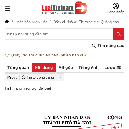
Đăng nhập
Văn bản pháp luật
Đất đai-Nhà ở,
Thương mại-Quảng cáo
Tìm nâng cao
👉
Quay về: Tra cứu văn bản (phiên bản cũ)
Tổng quan
Nội dung
VB gốc
Tiếng Anh
Lược đồ
Lưu
Tìm từ trong trang
Tình trạng hiệu lực:
Đã biết
ỦY BAN NHÂN DÂN
CỘNG HO
THÀNH PHỐ HÀ N
ỘI