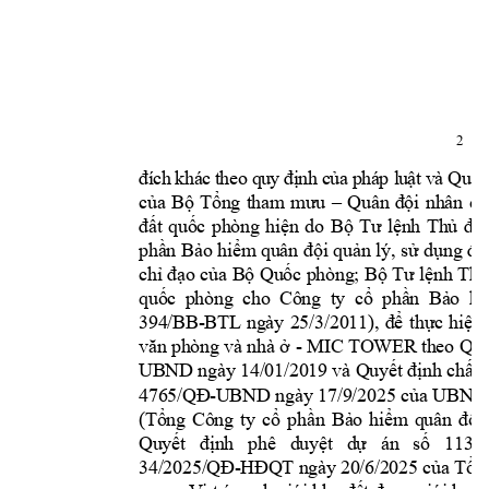
2 
đí
ch 
khá
c
 t
heo
 q
uy 
đị
nh 
c
ủa
 ph
á
p l
uậ
t 
v
à
 Quyế
của 
B
ộ 
Tổng 
tham 
mưu 
–
Quân 
đội 
nhân 
dâ
đất 
quốc 
phòng 
hiện 
do 
Bộ 
Tư 
lệnh 
Thủ 
đô 
phần 
Bảo h
iểm quân 
đội qu
ản lý, 
sử 
dụng 
để
chỉ đạo 
của 
Bộ 
Quốc phòng; 
Bộ Tư 
lệnh 
Thủ
quốc 
phòng 
cho 
Công 
ty  c
ổ 
phần  B
ảo 
hi
394/BB-BTL 
ngày 
25/3/2011), 
để 
thực 
hiện 
- MIC TOWER 
văn phòng và nhà ở 
theo Quy
UBND ngày 14/01/2019 và Quyết 
định chấp 
-
4765/QĐ
UBND 
ngày 17/9/2025 
của UBND
(Tổng 
Công 
ty 
cổ 
phần 
Bảo 
h
iểm 
quân 
đội 
113
Quyết 
định 
phê 
duyệt 
dự 
án 
số
/
34/2025
-
25 
/QĐ
HĐQT ngà
y 20/6/
20
của Tổn