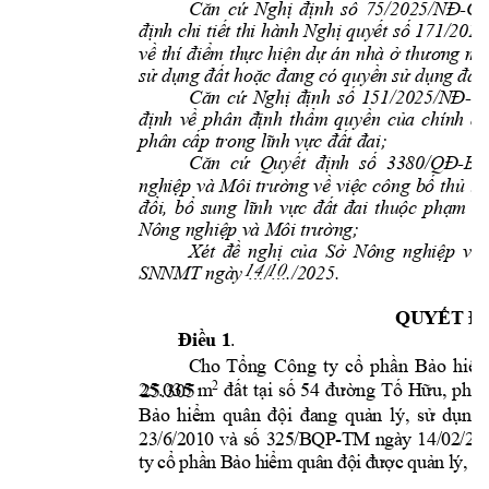
-
Căn 
cứ 
Nghị 
định 
số 
75/2025/NĐ
CP
 171/202
4
định chi tiết thi hành Nghị quyết số
về 
thí đ
iểm thực h
iện dự
 án 
nhà 
ở 
thươn
g 
mạ
sử dụng đất h
oặc đa
ng có quyề
n sử dụng 
đất;
-
Căn 
cứ 
Nghị 
định 
số 
151/2025/NĐ
C
định 
về 
phân 
định 
thẩm 
quyền 
của 
chính 
qu
phân cấp tr
ong lĩ
nh vực đất đ
ai;
-
Căn  cứ  Quyết 
định  số  3380/QĐ
B
nghiệp 
và 
Môi 
trường 
về 
việc 
công 
bố 
thủ 
tụ
đổi, 
bổ 
sung 
lĩ
nh 
vực 
đất 
đai 
thuộc 
phạm 
vi
Nông nghiệ
p và Môi t
rư
ờng;
Xét 
đề 
nghị 
của 
Sở 
Nông 
nghiệp 
và 
SNNMT ngà
y 
. 
…/…./
2025
14 10
QUYẾT Đ
.  
Điều 1
C
ho
Tổng 
Công 
ty 
cổ 
phần 
Bảo 
hiểm
25.035 
m
2
đất
tại 
số 
54 
đường 
Tố 
Hữu, 
phườ
25.305
Bảo 
hiểm 
quân 
đội 
đang 
quản 
lý, 
sử 
dụng 
-
23
/
6
/
20
1
0
và
số 
32
5/
BQ
P
T
M 
ng
à
y 
14
/
02
/20
t
y 
cổ 
phầ
n 
B
ả
o 
hi
ểm
qu
â
n 
đội
 đ
ư
ợc
 q
uả
n 
l
ý,
s