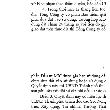
xử lý vi p
hạm the
o thẩm
 quyền, báo cáo 
UBN
4. 
Trong 
thời 
hạn 
12 
tháng 
liên 
tục 
k
địa, 
Tổng 
Công 
ty 
cổ 
phần 
Bảo 
hiểm 
quân 
phải 
đ
ưa 
đất 
vào 
sử 
dụng; 
trường 
hợp 
không
dụng 
đất 
chậm 
24 
tháng 
so 
với 
tiến 
độ 
gh
i 
t
giao 
đất 
trên 
thực 
địa 
thì 
Tổng 
Công 
ty 
cổ 
p
5 
phần Đầu tư 
MIC được gia 
hạn sử dụng 
đất 2
chưa 
đưa 
đất 
vào 
sử 
d
ụng 
hoặc 
sử 
dụng 
đất
Quyết 
định 
này 
thì 
UBND 
Thành 
phố 
thu 
hồ
sản gắn liề
n với đất và
 chi phí đầ
u tư vào 
đất 
3
. 
Quyết định 
này có 
h
iệu 
lực thi 
Điều 
UBND Thà
nh phố; Giám
 đốc các Sở: Nông 
T
trúc, 
X
ây 
dựng, 
Tài 
chính;
rưởng
Thuế 