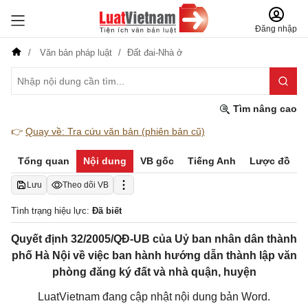
Đăng nhập
Văn bản pháp luật
Đất đai-Nhà ở
Tìm nâng cao
👉
Quay về: Tra cứu văn bản (phiên bản cũ)
Tổng quan
Nội dung
VB gốc
Tiếng Anh
Lược đồ
Lưu
Theo dõi VB
Tình trạng hiệu lực:
Đã biết
Quyết định 32/2005/QĐ-UB của Uỷ ban nhân dân thành
phố Hà Nội về việc ban hành hướng dẫn thành lập văn
phòng đăng ký đất và nhà quận, huyện
LuatVietnam đang cập nhật nội dung bản Word.